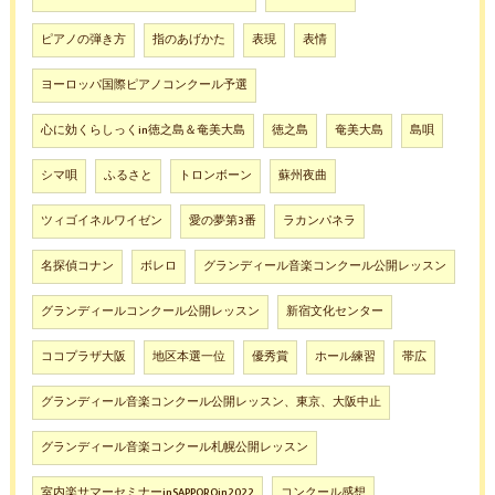
ピアノの弾き方
指のあげかた
表現
表情
ヨーロッパ国際ピアノコンクール予選
心に効くらしっくin徳之島＆奄美大島
徳之島
奄美大島
島唄
シマ唄
ふるさと
トロンボーン
蘇州夜曲
ツィゴイネルワイゼン
愛の夢第3番
ラカンパネラ
名探偵コナン
ボレロ
グランディール音楽コンクール公開レッスン
グランディールコンクール公開レッスン
新宿文化センター
ココプラザ大阪
地区本選一位
優秀賞
ホール練習
帯広
グランディール音楽コンクール公開レッスン、東京、大阪中止
グランディール音楽コンクール札幌公開レッスン
室内楽サマーセミナーinSAPPOROin2022
コンクール感想