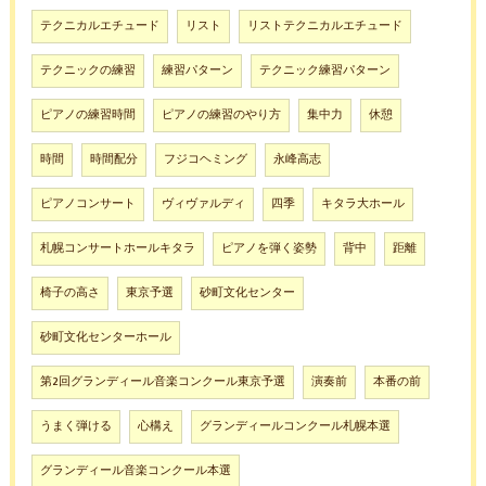
テクニカルエチュード
リスト
リストテクニカルエチュード
テクニックの練習
練習パターン
テクニック練習パターン
ピアノの練習時間
ピアノの練習のやり方
集中力
休憩
時間
時間配分
フジコヘミング
永峰高志
ピアノコンサート
ヴィヴァルディ
四季
キタラ大ホール
札幌コンサートホールキタラ
ピアノを弾く姿勢
背中
距離
椅子の高さ
東京予選
砂町文化センター
砂町文化センターホール
第2回グランディール音楽コンクール東京予選
演奏前
本番の前
うまく弾ける
心構え
グランディールコンクール札幌本選
グランディール音楽コンクール本選