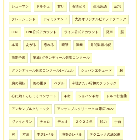
シューマン
ドルチェ
甘い
表情記号
生活用語
記号
クレッシェンド
ディミヌエンド
大楽オリジナルピアノテクニック
DOPT
LINE公式アカウント
ライン公式アカウント
発声
脳
本番
あがる
忘れる
暗譜
演奏
井関楽器札幌
前期予選
第2回グランディール音楽コンクール
グランディール音楽コンクールレヴェル
ショパンエチュード
腕
腕の回転
腕の重さ
ペダル
今聴きたい昭和のクラシック
心に効くらしっくコンサート
革命
ショパン革命
トルコ行進曲
アンサンブルクリニック
アンサンブルクリニック in 帯広 2022
ヴァイオリン
チェロ
デュオ
２０２２年
脱力
手首
肘
本選
本選レベル
演奏会レベル
テクニックの練習曲