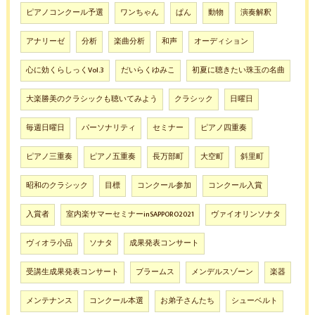
ピアノコンクール予選
ワンちゃん
ぱん
動物
演奏解釈
アナリーゼ
分析
楽曲分析
和声
オーディション
心に効くらしっくVol.3
だいらくゆみこ
初夏に聴きたい珠玉の名曲
大楽勝美のクラシックも聴いてみよう
クラシック
日曜日
毎週日曜日
パーソナリティ
セミナー
ピアノ四重奏
ピアノ三重奏
ピアノ五重奏
長万部町
大空町
斜里町
昭和のクラシック
目標
コンクール参加
コンクール入賞
入賞者
室内楽サマーセミナーinSAPPORO2021
ヴァイオリンソナタ
ヴィオラ小品
ソナタ
成果発表コンサート
受講生成果発表コンサート
ブラームス
メンデルスゾーン
楽器
メンテナンス
コンクール本選
お弟子さんたち
シューベルト