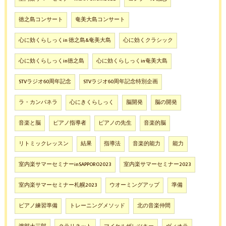
徳之島コンサート
奄美大島コンサート
心に効くらしっくin 徳之島&奄美大島
心に効くクラシック
心に効くらしっくin徳之島
心に効くらしっくin奄美大島
STVラジオ60周年記念
STVラジオ60周年記念特別企画
ラ・カンパネラ
心にきくらしっく
脳開発
脳の開発
音楽と脳
ピアノ指導者
ピアノの先生
音楽的脳
リトミックレッスン
結果
指導法
音楽的能力
能力
室内楽サマーセミナーinSAPPORO2023
室内楽サマーセミナー2023
室内楽サマーセミナー札幌2023
ウオーミングアップ
準備
ピアノ練習準備
トレーニングメソッド
北の音楽仲間