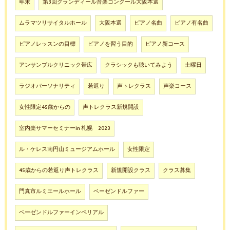
年末
第3回グランディール音楽コンクール大阪本選
ムラマツリサイタルホール
大阪本選
ピアノ名曲
ピアノ有名曲
ピアノレッスンの目標
ピアノを習う目的
ピアノ新コース
アンサンブルクリニック帯広
クラシックも聴いてみよう
土曜日
ラジオパーソナリティ
若返り
声トレクラス
声楽コース
女性限定45歳からの
声トレクラス新規開設
室内楽サマーセミナーin 札幌 2023
ル・ケレス南円山ミュージアムホール
女性限定
45歳からの若返り声トレクラス
新規開設クラス
クラス募集
門真市ルミエールホール
ベーゼンドルファー
ベーゼンドルファーインペリアル