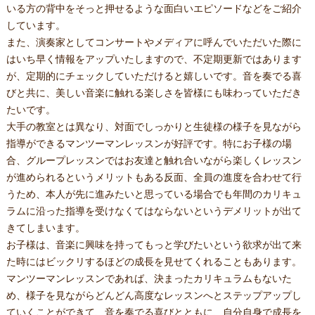
いる方の背中をそっと押せるような面白いエピソードなどをご紹介
しています。
また、演奏家としてコンサートやメディアに呼んでいただいた際に
はいち早く情報をアップいたしますので、不定期更新ではあります
が、定期的にチェックしていただけると嬉しいです。音を奏でる喜
びと共に、美しい音楽に触れる楽しさを皆様にも味わっていただき
たいです。
大手の教室とは異なり、対面でしっかりと生徒様の様子を見ながら
指導ができるマンツーマンレッスンが好評です。特にお子様の場
合、グループレッスンではお友達と触れ合いながら楽しくレッスン
が進められるというメリットもある反面、全員の進度を合わせて行
うため、本人が先に進みたいと思っている場合でも年間のカリキュ
ラムに沿った指導を受けなくてはならないというデメリットが出て
きてしまいます。
お子様は、音楽に興味を持ってもっと学びたいという欲求が出て来
た時にはビックリするほどの成長を見せてくれることもあります。
マンツーマンレッスンであれば、決まったカリキュラムもないた
め、様子を見ながらどんどん高度なレッスンへとステップアップし
ていくことができて、音を奏でる喜びとともに、自分自身で成長を