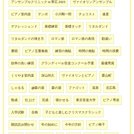
アンサンブルクリニック in 帯広 2023
ヴァイオリンアンサンブル
ピアノ室内楽
テンポ
小川剛一郎
チェリスト
速度
デクレッシェンド
基礎練習
基礎タッチ
リタルダンド
リタルダンドの弾き方
ロマン派
ロマン派の表現
勘違い
重唱
ピアノ五重奏曲
練習の無駄
時間の無駄
時間の浪費
効率の良い練習
グランディール音楽コンクール予選
最優秀賞
くりやま室内楽
深山尚久
ヴァイオリンとピアノ
栗山町
しゃるる
@森の湯
森の湯
ファゴット
温泉
北広島
熟成
仕上げ
完成
寝かせる
東京音楽大学
ピアノ専攻
入学試験
合格
子どもと楽しむクリスマスクラシック
朗読読み聞かせ
年の始めに
今年の方針
ピアノ椅子