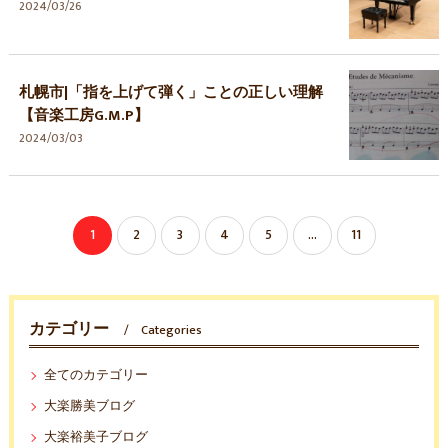
2024/03/26
札幌市|「指を上げて弾く」ことの正しい理解
【音楽工房G.M.P】
2024/03/03
1
2
3
4
5
...
11
カテゴリー
Categories
全てのカテゴリー
大楽勝美ブログ
大楽裕美子ブログ