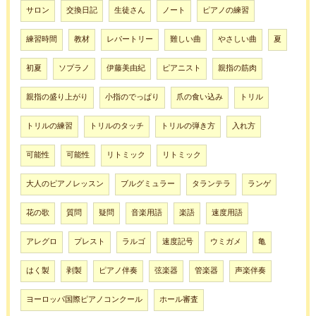
サロン
交換日記
生徒さん
ノート
ピアノの練習
練習時間
教材
レパートリー
難しい曲
やさしい曲
夏
初夏
ソプラノ
伊藤美由紀
ピアニスト
親指の筋肉
親指の盛り上がり
小指のでっぱり
爪の食い込み
トリル
トリルの練習
トリルのタッチ
トリルの弾き方
入れ方
可能性
可能性
リトミック
リトミック
大人のピアノレッスン
ブルグミュラー
タランテラ
ランゲ
花の歌
質問
疑問
音楽用語
楽語
速度用語
アレグロ
プレスト
ラルゴ
速度記号
ウミガメ
亀
はく製
剥製
ピアノ伴奏
弦楽器
管楽器
声楽伴奏
ヨーロッパ国際ピアノコンクール
ホール審査