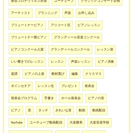
新型コロナウィルス対策
ユーチューブ
クラシックコンサート企画
アーティスト
プランニング
声楽
お申し込み
ブリュートナーピアノ
アリコート弦
ピアノレッスン
ブリュートナー製ピアノ
グランディール音楽コンクール
ピアノコンクール入賞
グランディールコンクール
レッスン室
いい響きでのレッスン
レッスン
声楽レッスン
ピアノ演奏
楽譜
ピアノの上達
教材選び
編集
クリスマス
ポインセチア
レッスン生
プレゼント
発表会
発表会プログラム
手書き
ホール発表会
ピアノの音
ピアノ
音
タッチ
きれいな音
動画
動画配信
YouTube
ユーチューブ動画配信
大楽勝美
大楽音楽学校