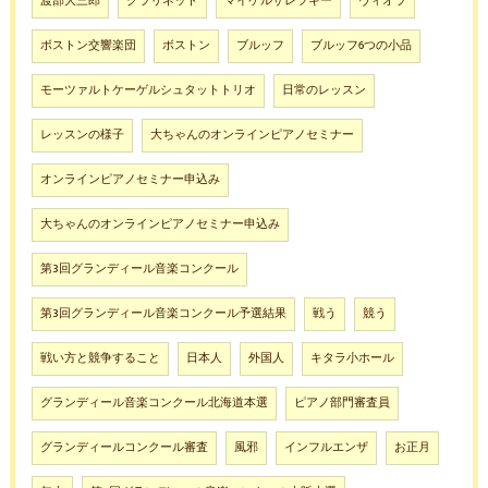
渡部大三郎
クラリネット
マイケルザレツキー
ヴィオラ
ボストン交響楽団
ボストン
ブルッフ
ブルッフ6つの小品
モーツァルトケーゲルシュタットトリオ
日常のレッスン
レッスンの様子
大ちゃんのオンラインピアノセミナー
オンラインピアノセミナー申込み
大ちゃんのオンラインピアノセミナー申込み
第3回グランディール音楽コンクール
第3回グランディール音楽コンクール予選結果
戦う
競う
戦い方と競争すること
日本人
外国人
キタラ小ホール
グランディール音楽コンクール北海道本選
ピアノ部門審査員
グランディールコンクール審査
風邪
インフルエンザ
お正月