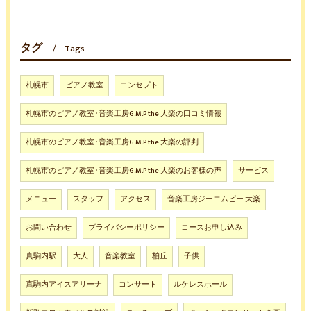
タグ
Tags
札幌市
ピアノ教室
コンセプト
札幌市のピアノ教室･音楽工房G.M.P the 大楽の口コミ情報
札幌市のピアノ教室･音楽工房G.M.P the 大楽の評判
札幌市のピアノ教室･音楽工房G.M.P the 大楽のお客様の声
サービス
メニュー
スタッフ
アクセス
音楽工房ジーエムピー 大楽
お問い合わせ
プライバシーポリシー
コースお申し込み
真駒内駅
大人
音楽教室
柏丘
子供
真駒内アイスアリーナ
コンサート
ルケレスホール