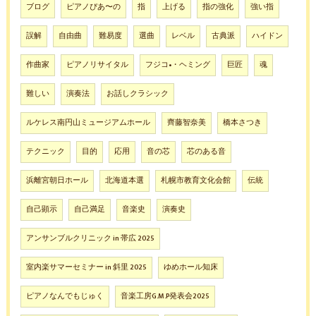
ブログ
ピアノぴあ〜の
指
上げる
指の強化
強い指
誤解
自由曲
難易度
選曲
レベル
古典派
ハイドン
作曲家
ピアノリサイタル
フジコ•・ヘミング
巨匠
魂
難しい
演奏法
お話しクラシック
ルケレス南円山ミュージアムホール
齊藤智奈美
橋本さつき
テクニック
目的
応用
音の芯
芯のある音
浜離宮朝日ホール
北海道本選
札幌市教育文化会館
伝統
自己顕示
自己満足
音楽史
演奏史
アンサンブルクリニック in 帯広 2025
室内楽サマーセミナー in 斜里 2025
ゆめホール知床
ピアノなんでもじゅく
音楽工房G.M.P発表会2025