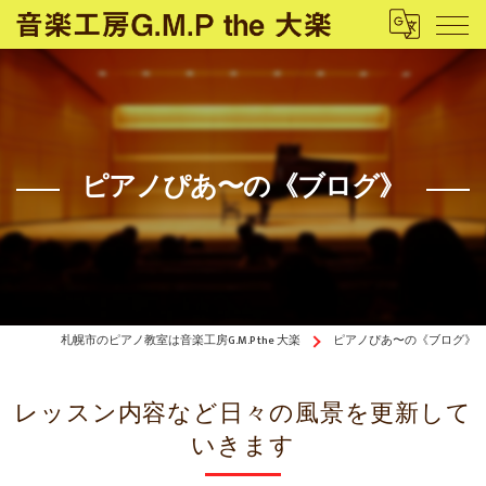
ピアノぴあ〜の《ブログ》
札幌市のピアノ教室は音楽工房G.M.P the 大楽
ピアノぴあ〜の《ブログ》
レッスン内容など日々の風景を更新して
いきます