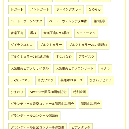
レガート
ノンレガート
ボーイングスラー
なめらか
ベートーヴェンソナタ
ベートーヴェンソナタ18番
第3楽章
音楽工房
看板
音楽工房G.M.P看板
リニューアル
ダイラクユミコ
ブルクミュラー
ブルグミュラー25の練習曲
ブルクミュラー25の練習曲
すなおな心
アラベスク
大楽勝美ピアノリサイタル
大楽勝美ピアノコンサート
キタラ
ラ•カンパネラ
月光ソナタ
英雄ポロネーズ
ひまわりピアノ
ひまわり
STVラジオ開局60周年記念
特別企画
グランディール音楽コンクール課題曲説明会
課題曲説明会
グランディールコンクール課題曲
グランディール音楽コンクール課題曲
ピアノタッチ