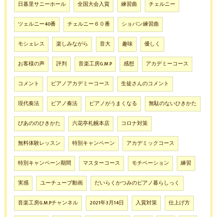
日暮里サニーホール
全国大会入賞
練習曲
チェルニー
ツェルニー40番
チェルニー６０番
ショパン練習曲
モシェレス
楽しみながら
音大
趣味
優しく
お客様の声
評判
音楽工房G.M.P
感想
アカデミーコース
コメント
ピアノアカデミーコース
生徒さんのコメント
現代奏法
ピアノ奏法
ピアノがうまくなる
無駄のないひきかた
ぴあののひきかた
六花亭札幌本店
コロナ対策
無料体験レッスン
特別キャンペーン
アカデミックコース
特別キャンペーン期間
マスターコース
モチベーション
練習
実感
ユーチューブ動画
だいらくかつみのピアノ暮らしっく
音楽工房G.M.Pチャンネル
2021年3月14日
入賞対策
仕上げ方