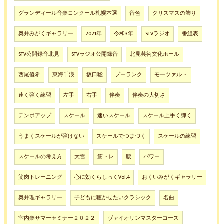
グランディール音楽コンクール札幌本選
音色
クリスマスの飾り
奥井みがくギャラリー
2021年
令和3年
STVラジオ
番組表
STV公開録音北見
STVラジオ公開録音
北見芸術文化ホール
西尾優希
東海千浪
坂口聡
プーランク
モーツァルト
速く弾く練習
左手
右手
伴奏
伴奏の大切さ
テンポアップ
スケール
速いスケール
スケール上手く弾く
うまくスケールが弾けない
スケールでつまづく
スケールの練習
スケールの考え方
大雪
筋トレ
腰
パワー
筋肉トレーニング
心に効くらしっくVol.4
おくいみがくギャラリー
奥井理ギャラリー
子どもに聴かせたいクラシック
名曲
室内楽サマーセミナー２０２２
ヴァイオリンマスターコース