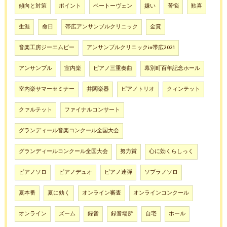
傾向と対策
ポイント
ベートーヴェン
嫌い
苦悩
歓喜
生涯
命日
帯広アンサンブルクリニック
金賞
音楽工房ジーエムピー
アンサンブルクリニックin帯広2021
アンサンブル
室内楽
ピアノ三重奏曲
幕別町百年記念ホール
室内楽サマーセミナー
井関楽器
ピアノトリオ
クィンテット
クァルテット
ファイナルコンサート
グランディール音楽コンクール全国大会
グランディールコンクール全国大会
努力賞
心に効くらしっく
ピアノソロ
ピアノデュオ
ピアノ連弾
ソプラノソロ
夏本番
夏に効く
オンライン審査
オンラインコンクール
オンライン
ズーム
録音
録音場所
自宅
ホール