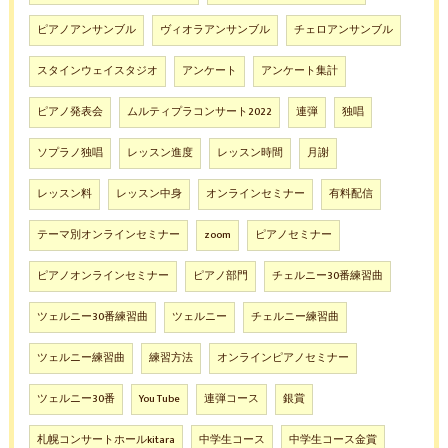
ピアノアンサンブル
ヴィオラアンサンブル
チェロアンサンブル
スタインウェイスタジオ
アンケート
アンケート集計
ピアノ発表会
ムルティプラコンサート2022
連弾
独唱
ソプラノ独唱
レッスン進度
レッスン時間
月謝
レッスン料
レッスン中身
オンラインセミナー
有料配信
テーマ別オンラインセミナー
zoom
ピアノセミナー
ピアノオンラインセミナー
ピアノ部門
チェルニー30番練習曲
ツェルニー30番練習曲
ツェルニー
チェルニー練習曲
ツェルニー練習曲
練習方法
オンラインピアノセミナー
ツェルニー30番
You Tube
連弾コース
銀賞
札幌コンサートホールkitara
中学生コース
中学生コース金賞