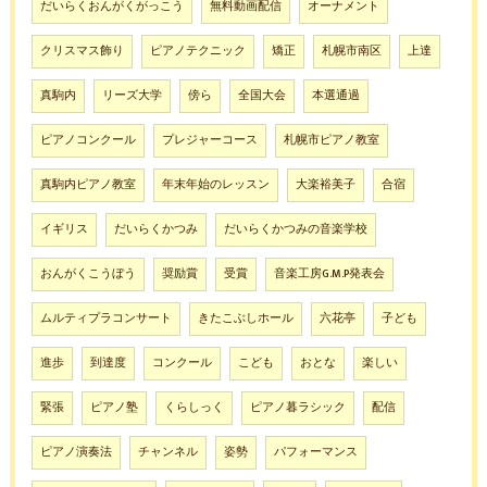
だいらくおんがくがっこう
無料動画配信
オーナメント
クリスマス飾り
ピアノテクニック
矯正
札幌市南区
上達
真駒内
リーズ大学
傍ら
全国大会
本選通過
ピアノコンクール
プレジャーコース
札幌市ピアノ教室
真駒内ピアノ教室
年末年始のレッスン
大楽裕美子
合宿
イギリス
だいらくかつみ
だいらくかつみの音楽学校
おんがくこうぼう
奨励賞
受賞
音楽工房G.M.P発表会
ムルティプラコンサート
きたこぶしホール
六花亭
子ども
進歩
到達度
コンクール
こども
おとな
楽しい
緊張
ピアノ塾
くらしっく
ピアノ暮ラシック
配信
ピアノ演奏法
チャンネル
姿勢
パフォーマンス