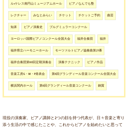
ル•ケレス南円山ミュージアムホール
ピアノなんでも塾
レクチャー
みなとみらい
チケット
チケットご予約
曲芸
知床
ピアノ演奏史
ブルグミュラーコンクール
ヨーロッパ国際ピアノコンクール全国大会
福井合奏団
福井
福井県立ハーモニーホール
モーツァルトピアノ協奏曲第21番
福井合奏団第60回定期演奏会
演奏テクニック
ピアノ作品
音楽工房G・M・P発表会
第6回グランディール音楽コンクール全国大会
横浜関内ホール
第6回グランディール音楽コンクール
銅賞
現役の演奏家、ピアノ講師と2つの顔を持つ代表が、日々音楽と寄り
添う生活の中で感じたことや、これからピアノを始めたいと思って