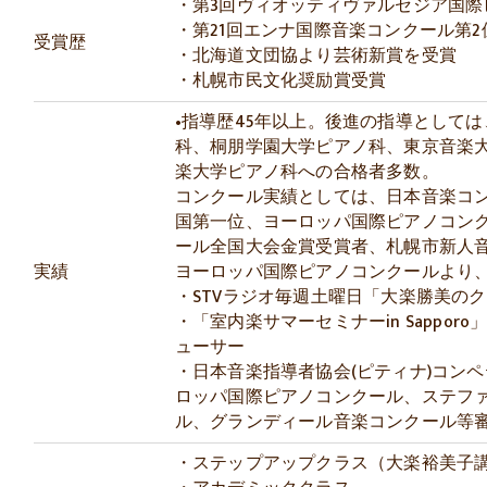
・第3回ヴィオッティヴァルセジア国際
・第21回エンナ国際音楽コンクール第2
受賞歴
・北海道文団協より芸術新賞を受賞
・札幌市民文化奨励賞受賞
•指導歴45年以上。後進の指導として
科、桐朋学園大学ピアノ科、東京音楽
楽大学ピアノ科への合格者多数。
コンクール実績としては、日本音楽コ
国第一位、ヨーロッパ国際ピアノコン
ール全国大会金賞受賞者、札幌市新人
実績
ヨーロッパ国際ピアノコンクールより
・STVラジオ毎週土曜日「大楽勝美の
・「室内楽サマーセミナーin Sappo
ューサー
・日本音楽指導者協会(ピティナ)コン
ロッパ国際ピアノコンクール、ステフ
ル、グランディール音楽コンクール等
・ステップアップクラス（大楽裕美子