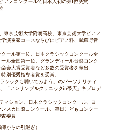
ピアノコンクールで日本人初の第1位受賞
位
は、東京芸術大学附属高校、東京芸術大学ピアノ
大学演奏家コースならびにピアノ科、武蔵野音
ンクール第一位、日本クラシックコンクール全
クール全国第一位、グランディール音楽コンク
音楽会大賞受賞者など多数の受賞者を輩出。
、特別優秀指導者賞を受賞。
クラシックも聴いてみよう」のパーソナリティ
ro」、「アンサンブルクリニックin帯広」各プロデ
ペティション、日本クラシックコンクール、ヨー
ァンスカ国際コンクール、毎日こどもコンクー
審査委員
講師からの引継ぎ）