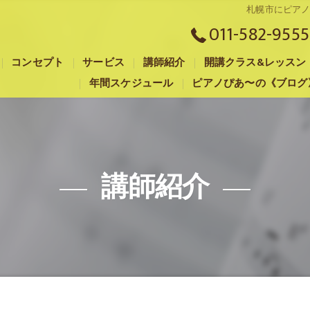
札幌市にピア
011-582-9555
コンセプト
サービス
講師紹介
開講クラス&レッスン
年間スケジュール
ピアノぴあ〜の《ブログ
札幌市のピアノ教室･音楽工房G.M.P the 大楽の口コミ情報
札幌市のピアノ教室･音楽工房G.M.P the 大楽の評判
札幌市のピアノ教室･音楽工房G.M.P the 大楽のお客様の声
講師紹介