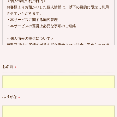
＜個人情報の利用目的＞
お客様よりお預かりした個人情報は、以下の目的に限定し利用
させていただきます。
・本サービスに関する顧客管理
・本サービスの運営上必要な事項のご連絡
＜個人情報の提供について＞
当教室ではお客様の同意を得た場合または法令に定められた場
合を除き、
取得した個人情報を第三者に提供することはいたしません。
お名前
※
＜個人情報の委託について＞
当教室では、利用目的の達成に必要な範囲において、個人情報
を外部に委託する場合があります。
これらの委託先に対しては個人情報保護契約等の措置をとり、
適切な監督を行います。
ふりがな
※
＜個人情報の安全管理＞
当教室では、個人情報の漏洩等がなされないよう、適切に安全