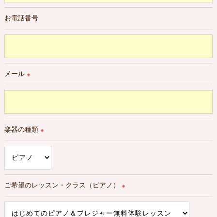
管理対策を実施します。
お電話番号
＜個人情報を与えなかった場合に生じる結果＞
必要な情報を頂けない場合は、それに対応した当教室のサービ
スをご提供できない場合がございますので予めご了承くださ
い。
メール
※
＜個人情報の開示･訂正・削除･利用停止の手続について＞
当教室では、お客様の個人情報の開示･訂正･削除・利用停止の
手続を定めさせて頂いております。
ご本人である事を確認のうえ、対応させて頂きます。
楽器の種類
※
個人情報の開示･訂正･削除・利用停止の具体的手続きにつきま
しては、お電話でお問合せ下さい。
ご希望のレッスン・クラス（ピアノ）
※