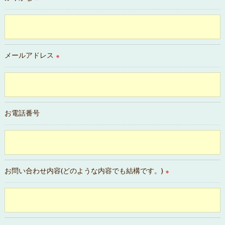
＜個人情報の安全管理＞
当教室では、個人情報の漏洩等がなされないよう、適切に安全
管理対策を実施します。
メールアドレス
※
＜個人情報を与えなかった場合に生じる結果＞
必要な情報を頂けない場合は、それに対応した当教室のサービ
スをご提供できない場合がございますので予めご了承くださ
い。
お電話番号
＜個人情報の開示･訂正・削除･利用停止の手続について＞
当教室では、お客様の個人情報の開示･訂正･削除・利用停止の
手続を定めさせて頂いております。
ご本人である事を確認のうえ、対応させて頂きます。
お問い合わせ内容(どのような内容でも結構です。)
※
個人情報の開示･訂正･削除・利用停止の具体的手続きにつきま
しては、お電話でお問合せ下さい。