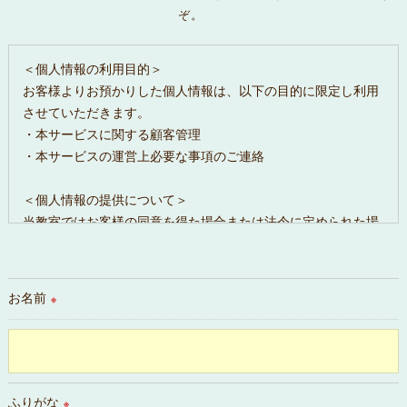
ぞ。
＜個人情報の利用目的＞
お客様よりお預かりした個人情報は、以下の目的に限定し利用
させていただきます。
・本サービスに関する顧客管理
・本サービスの運営上必要な事項のご連絡
＜個人情報の提供について＞
当教室ではお客様の同意を得た場合または法令に定められた場
合を除き、
取得した個人情報を第三者に提供することはいたしません。
お名前
※
＜個人情報の委託について＞
当教室では、利用目的の達成に必要な範囲において、個人情報
を外部に委託する場合があります。
これらの委託先に対しては個人情報保護契約等の措置をとり、
適切な監督を行います。
ふりがな
※