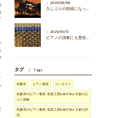
2025/08/08
前
久しぶりの投稿になってしまいました……
熟
げ
2025/05/17
ピアノの演奏にも歴史あり！？
い
先
の
タグ
Tags
。
す
札幌市
ピアノ教室
コンセプト
い
う
札幌市のピアノ教室･音楽工房G.M.P the 大楽の口
コミ情報
ば
札幌市のピアノ教室･音楽工房G.M.P the 大楽の評
判