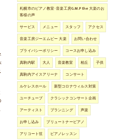
札幌市のピアノ教室･音楽工房G.M.P the 大楽のお
客様の声
イ
サービス
メニュー
スタッフ
アクセス
音楽工房ジーエムピー 大楽
お問い合わせ
プライバシーポリシー
コースお申し込み
好
真駒内駅
大人
音楽教室
柏丘
子供
が
多
真駒内アイスアリーナ
コンサート
ルケレスホール
新型コロナウィルス対策
と
ユーチューブ
クラシックコンサート企画
の
こ
アーティスト
プランニング
声楽
お申し込み
ブリュートナーピアノ
アリコート弦
ピアノレッスン