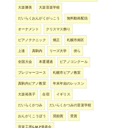
大楽勝美
大楽音楽学校
だいらくおんがくがっこう
無料動画配信
オーナメント
クリスマス飾り
ピアノテクニック
矯正
札幌市南区
上達
真駒内
リーズ大学
傍ら
全国大会
本選通過
ピアノコンクール
プレジャーコース
札幌市ピアノ教室
真駒内ピアノ教室
年末年始のレッスン
大楽裕美子
合宿
イギリス
だいらくかつみ
だいらくかつみの音楽学校
おんがくこうぼう
奨励賞
受賞
音楽工房G.M.P発表会