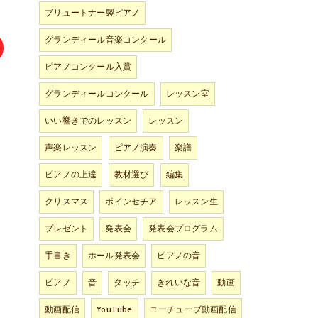
ブリュートナー製ピアノ
グランディール音楽コンクール
ピアノコンクール入賞
グランディールコンクール
レッスン室
いい響きでのレッスン
レッスン
声楽レッスン
ピアノ演奏
楽譜
ピアノの上達
教材選び
編集
クリスマス
ポインセチア
レッスン生
プレゼント
発表会
発表会プログラム
手書き
ホール発表会
ピアノの音
ピアノ
音
タッチ
きれいな音
動画
動画配信
YouTube
ユーチューブ動画配信