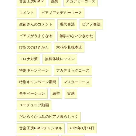
音楽工房G.M.P
感想
アカデミーコース
コメント
ピアノアカデミーコース
生徒さんのコメント
現代奏法
ピアノ奏法
ピアノがうまくなる
無駄のないひきかた
ぴあののひきかた
六花亭札幌本店
コロナ対策
無料体験レッスン
特別キャンペーン
アカデミックコース
特別キャンペーン期間
マスターコース
モチベーション
練習
実感
ユーチューブ動画
だいらくかつみのピアノ暮らしっく
音楽工房G.M.Pチャンネル
2021年3月14日