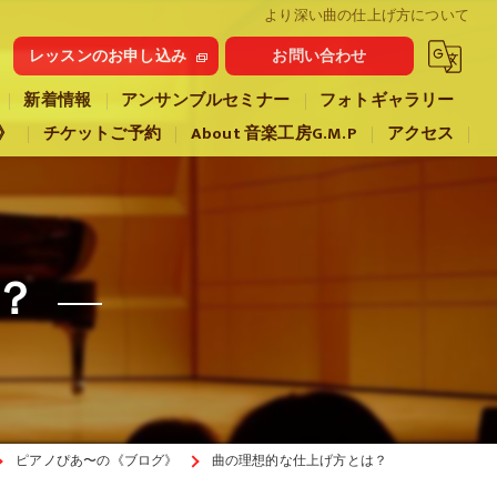
より深い曲の仕上げ方について
レッスンのお申し込み
お問い合わせ
新着情報
アンサンブルセミナー
フォトギャラリー
》
チケットご予約
About 音楽工房G.M.P
アクセス
？
ピアノぴあ〜の《ブログ》
曲の理想的な仕上げ方とは？