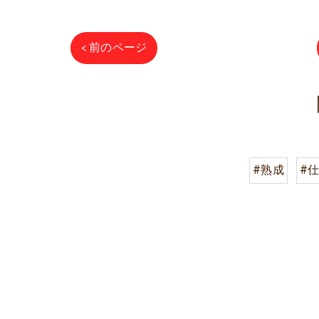
< 前のページ
#熟成
#