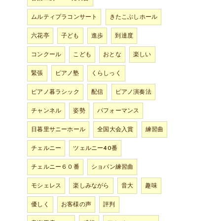
ムルティプラコンサート
きたこぶしホール
六花亭
子ども
進歩
到達度
コンクール
こども
おとな
楽しい
緊張
ピアノ塾
くらしっく
ピアノ暮ラシック
配信
ピアノ演奏法
チャンネル
姿勢
パフォーマンス
日暮里サニーホール
全国大会入賞
練習曲
チェルニー
ツェルニー40番
チェルニー６０番
ショパン練習曲
モシェレス
楽しみながら
音大
趣味
優しく
お客様の声
評判