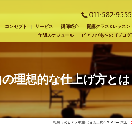
011-582-9555
コンセプト
サービス
講師紹介
開講クラス&レッスン
年間スケジュール
ピアノぴあ〜の《ブログ
札幌市のピアノ教室･音楽工房G.M.P the 大楽の口コミ情報
札幌市のピアノ教室･音楽工房G.M.P the 大楽の評判
札幌市のピアノ教室･音楽工房G.M.P the 大楽のお客様の声
曲の理想的な仕上げ方とは
札幌市のピアノ教室は音楽工房G.M.P the 大楽