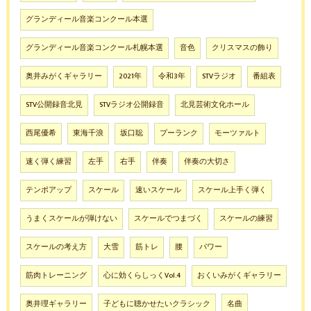
グランディール音楽コンクール本選
グランディール音楽コンクール札幌本選
音色
クリスマスの飾り
奥井みがくギャラリー
2021年
令和3年
STVラジオ
番組表
STV公開録音北見
STVラジオ公開録音
北見芸術文化ホール
西尾優希
東海千浪
坂口聡
プーランク
モーツァルト
速く弾く練習
左手
右手
伴奏
伴奏の大切さ
テンポアップ
スケール
速いスケール
スケール上手く弾く
うまくスケールが弾けない
スケールでつまづく
スケールの練習
スケールの考え方
大雪
筋トレ
腰
パワー
筋肉トレーニング
心に効くらしっくVol.4
おくいみがくギャラリー
奥井理ギャラリー
子どもに聴かせたいクラシック
名曲