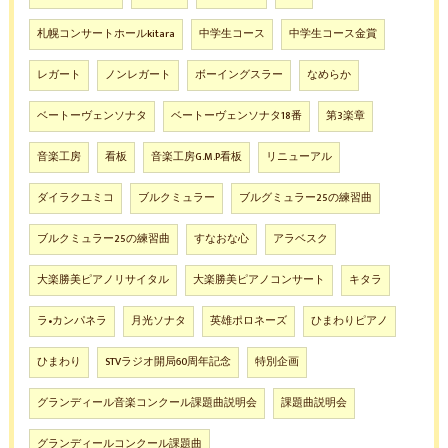
札幌コンサートホールkitara
中学生コース
中学生コース金賞
レガート
ノンレガート
ボーイングスラー
なめらか
ベートーヴェンソナタ
ベートーヴェンソナタ18番
第3楽章
音楽工房
看板
音楽工房G.M.P看板
リニューアル
ダイラクユミコ
ブルクミュラー
ブルグミュラー25の練習曲
ブルクミュラー25の練習曲
すなおな心
アラベスク
大楽勝美ピアノリサイタル
大楽勝美ピアノコンサート
キタラ
ラ•カンパネラ
月光ソナタ
英雄ポロネーズ
ひまわりピアノ
ひまわり
STVラジオ開局60周年記念
特別企画
グランディール音楽コンクール課題曲説明会
課題曲説明会
グランディールコンクール課題曲