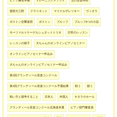
ピアノ練習準備
トレーニングメソッド
北の音楽仲間
渡部大三郎
クラリネット
マイケルザレツキー
ヴィオラ
ボストン交響楽団
ボストン
ブルッフ
ブルッフ6つの小品
モーツァルトケーゲルシュタットトリオ
日常のレッスン
レッスンの様子
大ちゃんのオンラインピアノセミナー
オンラインピアノセミナー申込み
大ちゃんのオンラインピアノセミナー申込み
第3回グランディール音楽コンクール
第3回グランディール音楽コンクール予選結果
戦う
競う
戦い方と競争すること
日本人
外国人
キタラ小ホール
グランディール音楽コンクール北海道本選
ピアノ部門審査員