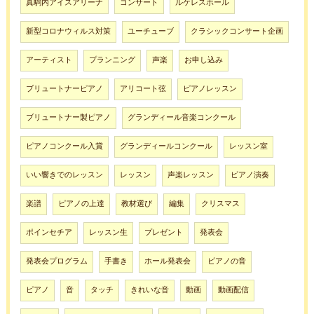
真駒内アイスアリーナ
コンサート
ルケレスホール
新型コロナウィルス対策
ユーチューブ
クラシックコンサート企画
アーティスト
プランニング
声楽
お申し込み
ブリュートナーピアノ
アリコート弦
ピアノレッスン
ブリュートナー製ピアノ
グランディール音楽コンクール
ピアノコンクール入賞
グランディールコンクール
レッスン室
いい響きでのレッスン
レッスン
声楽レッスン
ピアノ演奏
楽譜
ピアノの上達
教材選び
編集
クリスマス
ポインセチア
レッスン生
プレゼント
発表会
発表会プログラム
手書き
ホール発表会
ピアノの音
ピアノ
音
タッチ
きれいな音
動画
動画配信