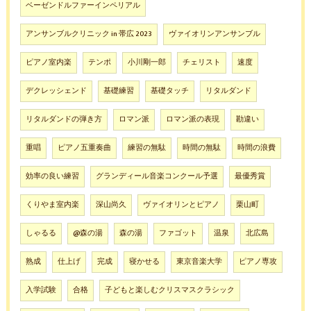
ベーゼンドルファーインペリアル
アンサンブルクリニック in 帯広 2023
ヴァイオリンアンサンブル
ピアノ室内楽
テンポ
小川剛一郎
チェリスト
速度
デクレッシェンド
基礎練習
基礎タッチ
リタルダンド
リタルダンドの弾き方
ロマン派
ロマン派の表現
勘違い
重唱
ピアノ五重奏曲
練習の無駄
時間の無駄
時間の浪費
効率の良い練習
グランディール音楽コンクール予選
最優秀賞
くりやま室内楽
深山尚久
ヴァイオリンとピアノ
栗山町
しゃるる
@森の湯
森の湯
ファゴット
温泉
北広島
熟成
仕上げ
完成
寝かせる
東京音楽大学
ピアノ専攻
入学試験
合格
子どもと楽しむクリスマスクラシック