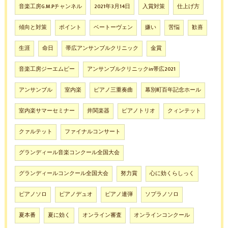
音楽工房G.M.Pチャンネル
2021年3月14日
入賞対策
仕上げ方
傾向と対策
ポイント
ベートーヴェン
嫌い
苦悩
歓喜
生涯
命日
帯広アンサンブルクリニック
金賞
音楽工房ジーエムピー
アンサンブルクリニックin帯広2021
アンサンブル
室内楽
ピアノ三重奏曲
幕別町百年記念ホール
室内楽サマーセミナー
井関楽器
ピアノトリオ
クィンテット
クァルテット
ファイナルコンサート
グランディール音楽コンクール全国大会
グランディールコンクール全国大会
努力賞
心に効くらしっく
ピアノソロ
ピアノデュオ
ピアノ連弾
ソプラノソロ
夏本番
夏に効く
オンライン審査
オンラインコンクール