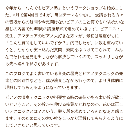
今年から「なんでもピアノ塾」というワークショップを始めまし
た。8月で第4回目ですが、毎回テーマを中心に、受講される方々
の普段からの疑問や今更聞けないピアノのこと何でもOKみたいな
感じの内容で約1時間の講座形式で進めていきます。ピアニスト、
先生、アマチュアのピアノ大好きな方々が、最初は遠慮がちに
「こんな質問をしていいですか？」的でしたが、回数を重ねてい
くと、なかなか突っ込んだ質問、疑問をぶつけてこられて、みん
なでそれを意見を出しながら解決していくので、スッキリしなが
ら先へ進める良さがあります。
このブログでよく書いている音楽の歴史とピアノテクニックの発
達との関連性なども、僕が演奏しながら行うので、より具体的に
理解してもらえるようになっていきます。
ピアノの演奏テクニックや指導する時の確信がある太い幹が欲し
いということ、その幹から伸びる枝葉がどれなのか、或いは正し
いテクニックとは？という、拠り所を求めているんだなぁと感じ
ます。そのためにその太い幹をしっかり理解してもらえるように
していきたいと思っています。