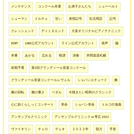
メンテナンス
コンクール本選
お弟子さんたち
シューベルト
シューマン
ドルチェ
甘い
表情記号
生活用語
記号
クレッシェンド
ディミヌエンド
大楽オリジナルピアノテクニック
DOPT
LINE公式アカウント
ライン公式アカウント
発声
脳
本番
あがる
忘れる
暗譜
演奏
井関楽器札幌
前期予選
第2回グランディール音楽コンクール
グランディール音楽コンクールレヴェル
ショパンエチュード
腕
腕の回転
腕の重さ
ペダル
今聴きたい昭和のクラシック
心に効くらしっくコンサート
革命
ショパン革命
トルコ行進曲
アンサンブルクリニック
アンサンブルクリニック in 帯広 2022
ヴァイオリン
チェロ
デュオ
２０２２年
脱力
手首