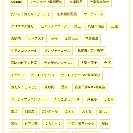
YouTube
ユーチューブ動画配信
大楽勝美
大楽音楽学校
だいらくおんがくがっこう
無料動画配信
オーナメント
クリスマス飾り
ピアノテクニック
矯正
札幌市南区
上達
真駒内
リーズ大学
傍ら
全国大会
本選通過
ピアノコンクール
プレジャーコース
札幌市ピアノ教室
真駒内ピアノ教室
年末年始のレッスン
大楽裕美子
合宿
イギリス
だいらくかつみ
だいらくかつみの音楽学校
おんがくこうぼう
奨励賞
受賞
音楽工房G.M.P発表会
ムルティプラコンサート
きたこぶしホール
六花亭
子ども
進歩
到達度
コンクール
こども
おとな
楽しい
緊張
ピアノ塾
くらしっく
ピアノ暮ラシック
配信