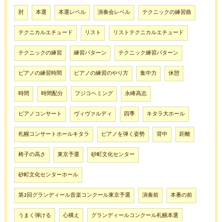
肘
本選
本選レベル
演奏会レベル
テクニックの練習曲
テクニカルエチュード
リスト
リストテクニカルエチュード
テクニックの練習
練習パターン
テクニック練習パターン
ピアノの練習時間
ピアノの練習のやり方
集中力
休憩
時間
時間配分
フジコヘミング
永峰高志
ピアノコンサート
ヴィヴァルディ
四季
キタラ大ホール
札幌コンサートホールキタラ
ピアノを弾く姿勢
背中
距離
椅子の高さ
東京予選
砂町文化センター
砂町文化センターホール
第2回グランディール音楽コンクール東京予選
演奏前
本番の前
うまく弾ける
心構え
グランディールコンクール札幌本選