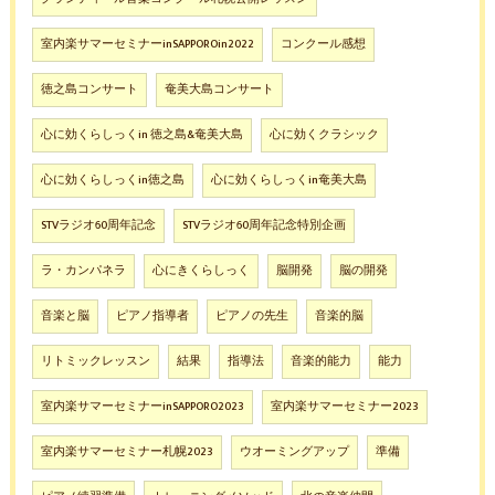
室内楽サマーセミナーinSAPPOROin2022
コンクール感想
徳之島コンサート
奄美大島コンサート
心に効くらしっくin 徳之島&奄美大島
心に効くクラシック
心に効くらしっくin徳之島
心に効くらしっくin奄美大島
STVラジオ60周年記念
STVラジオ60周年記念特別企画
ラ・カンパネラ
心にきくらしっく
脳開発
脳の開発
音楽と脳
ピアノ指導者
ピアノの先生
音楽的脳
リトミックレッスン
結果
指導法
音楽的能力
能力
室内楽サマーセミナーinSAPPORO2023
室内楽サマーセミナー2023
室内楽サマーセミナー札幌2023
ウオーミングアップ
準備