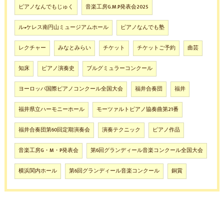
ピアノなんでもじゅく
音楽工房G.M.P発表会2025
ル•ケレス南円山ミュージアムホール
ピアノなんでも塾
レクチャー
みなとみらい
チケット
チケットご予約
曲芸
知床
ピアノ演奏史
ブルグミュラーコンクール
ヨーロッパ国際ピアノコンクール全国大会
福井合奏団
福井
福井県立ハーモニーホール
モーツァルトピアノ協奏曲第21番
福井合奏団第60回定期演奏会
演奏テクニック
ピアノ作品
音楽工房G・M・P発表会
第6回グランディール音楽コンクール全国大会
横浜関内ホール
第6回グランディール音楽コンクール
銅賞