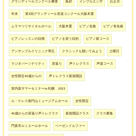
グランディールコンクール審査
風邪
インフルエンザ
お正月
年末
第3回グランディール音楽コンクール大阪本選
ムラマツリサイタルホール
大阪本選
ピアノ名曲
ピアノ有名曲
ピアノレッスンの目標
ピアノを習う目的
ピアノ新コース
アンサンブルクリニック帯広
クラシックも聴いてみよう
土曜日
ラジオパーソナリティ
若返り
声トレクラス
声楽コース
女性限定45歳からの
声トレクラス新規開設
室内楽サマーセミナーin 札幌 2023
ル・ケレス南円山ミュージアムホール
女性限定
45歳からの若返り声トレクラス
新規開設クラス
クラス募集
門真市ルミエールホール
ベーゼンドルファー