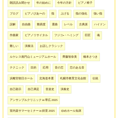
朗読読み聞かせ
年の始めに
今年の方針
ピアノ椅子
ブログ
ピアノぴあ〜の
指
上げる
指の強化
強い指
誤解
自由曲
難易度
選曲
レベル
古典派
ハイドン
作曲家
ピアノリサイタル
フジコ•・ヘミング
巨匠
魂
難しい
演奏法
お話しクラシック
ルケレス南円山ミュージアムホール
齊藤智奈美
橋本さつき
テクニック
目的
応用
音の芯
芯のある音
浜離宮朝日ホール
北海道本選
札幌市教育文化会館
伝統
自己顕示
自己満足
音楽史
演奏史
アンサンブルクリニック in 帯広 2025
室内楽サマーセミナー in 斜里 2025
ゆめホール知床