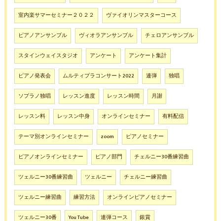
室内楽サマーセミナー２０２２
ヴァイオリンマスターコース
ピアノアンサンブル
ヴィオラアンサンブル
チェロアンサンブル
スタインウェイスタジオ
アンケート
アンケート集計
ピアノ発表会
ムルティプラコンサート2022
連弾
独唱
ソプラノ独唱
レッスン進度
レッスン時間
月謝
レッスン料
レッスン中身
オンラインセミナー
有料配信
テーマ別オンラインセミナー
zoom
ピアノセミナー
ピアノオンラインセミナー
ピアノ部門
チェルニー30番練習曲
ツェルニー30番練習曲
ツェルニー
チェルニー練習曲
ツェルニー練習曲
練習方法
オンラインピアノセミナー
ツェルニー30番
You Tube
連弾コース
銀賞