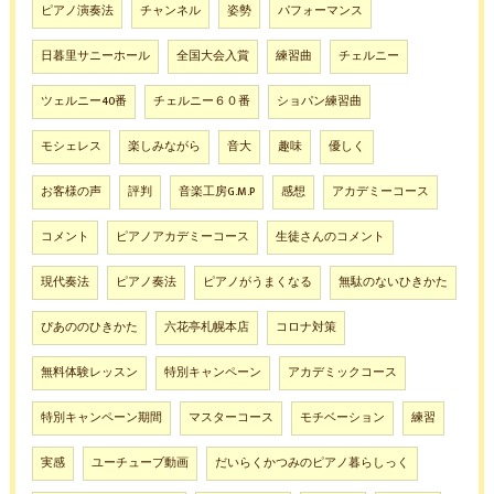
ピアノ演奏法
チャンネル
姿勢
パフォーマンス
日暮里サニーホール
全国大会入賞
練習曲
チェルニー
ツェルニー40番
チェルニー６０番
ショパン練習曲
モシェレス
楽しみながら
音大
趣味
優しく
お客様の声
評判
音楽工房G.M.P
感想
アカデミーコース
コメント
ピアノアカデミーコース
生徒さんのコメント
現代奏法
ピアノ奏法
ピアノがうまくなる
無駄のないひきかた
ぴあののひきかた
六花亭札幌本店
コロナ対策
無料体験レッスン
特別キャンペーン
アカデミックコース
特別キャンペーン期間
マスターコース
モチベーション
練習
実感
ユーチューブ動画
だいらくかつみのピアノ暮らしっく