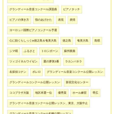
グランディール音楽コンクール課題曲
ピアノタッチ
ピアノの弾き方
指のあげかた
表現
表情
ヨーロッパ国際ピアノコンクール予選
心に効くらしっくin徳之島＆奄美大島
徳之島
奄美大島
島唄
シマ唄
ふるさと
トロンボーン
蘇州夜曲
ツィゴイネルワイゼン
愛の夢第3番
ラカンパネラ
名探偵コナン
ボレロ
グランディール音楽コンクール公開レッスン
グランディールコンクール公開レッスン
新宿文化センター
ココプラザ大阪
地区本選一位
優秀賞
ホール練習
帯広
グランディール音楽コンクール公開レッスン、東京、大阪中止
グランディール音楽コンクール札幌公開レッスン