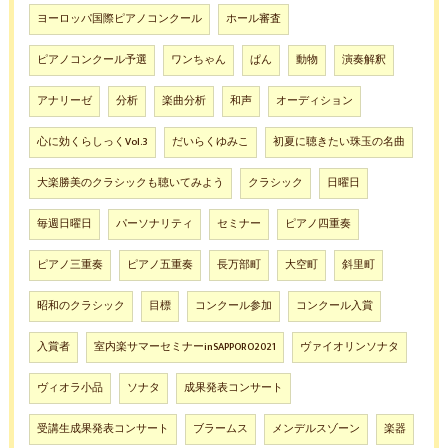
ヨーロッパ国際ピアノコンクール
ホール審査
ピアノコンクール予選
ワンちゃん
ぱん
動物
演奏解釈
アナリーゼ
分析
楽曲分析
和声
オーディション
心に効くらしっくVol.3
だいらくゆみこ
初夏に聴きたい珠玉の名曲
大楽勝美のクラシックも聴いてみよう
クラシック
日曜日
毎週日曜日
パーソナリティ
セミナー
ピアノ四重奏
ピアノ三重奏
ピアノ五重奏
長万部町
大空町
斜里町
昭和のクラシック
目標
コンクール参加
コンクール入賞
入賞者
室内楽サマーセミナーinSAPPORO2021
ヴァイオリンソナタ
ヴィオラ小品
ソナタ
成果発表コンサート
受講生成果発表コンサート
ブラームス
メンデルスゾーン
楽器