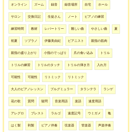
オンライン
ズーム
録音
録音場所
自宅
ホール
サロン
交換日記
生徒さん
ノート
ピアノの練習
練習時間
教材
レパートリー
難しい曲
やさしい曲
夏
初夏
ソプラノ
伊藤美由紀
ピアニスト
親指の筋肉
親指の盛り上がり
小指のでっぱり
爪の食い込み
トリル
トリルの練習
トリルのタッチ
トリルの弾き方
入れ方
可能性
可能性
リトミック
リトミック
大人のピアノレッスン
ブルグミュラー
タランテラ
ランゲ
花の歌
質問
疑問
音楽用語
楽語
速度用語
アレグロ
プレスト
ラルゴ
速度記号
ウミガメ
亀
はく製
剥製
ピアノ伴奏
弦楽器
管楽器
声楽伴奏