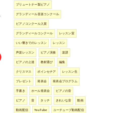
ブリュートナー製ピアノ
グランディール音楽コンクール
し
ピアノコンクール入賞
グランディールコンクール
レッスン室
いい響きでのレッスン
レッスン
声楽レッスン
ピアノ演奏
楽譜
ピアノの上達
教材選び
編集
クリスマス
ポインセチア
レッスン生
プレゼント
発表会
発表会プログラム
手書き
ホール発表会
ピアノの音
ピアノ
音
タッチ
きれいな音
動画
動画配信
YouTube
ユーチューブ動画配信