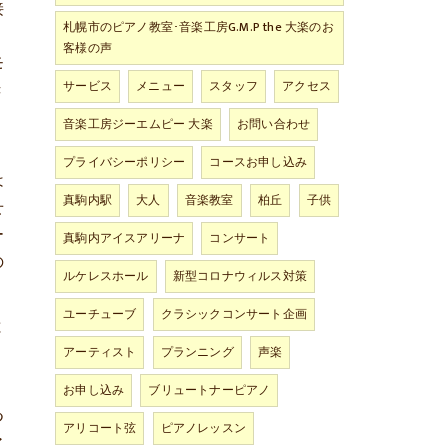
接
札幌市のピアノ教室･音楽工房G.M.P the 大楽のお
リ
客様の声
モ
サービス
メニュー
スタッフ
アクセス
き
音楽工房ジーエムピー 大楽
お問い合わせ
プライバシーポリシー
コースお申し込み
は
真駒内駅
大人
音楽教室
柏丘
子供
せ
ー
真駒内アイスアリーナ
コンサート
の
ルケレスホール
新型コロナウィルス対策
ユーチューブ
クラシックコンサート企画
と
アーティスト
プランニング
声楽
お申し込み
ブリュートナーピアノ
つ
アリコート弦
ピアノレッスン
ア