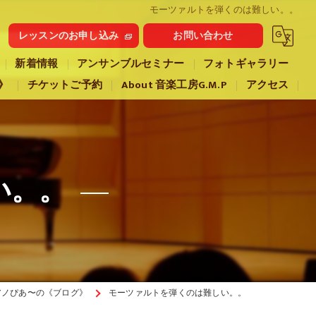
モーツァルトを弾くのは難しい。。
レッスンのお申し込み
お問い合わせ
新着情報
アンサンブルセミナー
フォトギャラリー
》
チケットご予約
About 音楽工房G.M.P
アクセス
い。。
アノぴあ〜の《ブログ》
モーツァルトを弾くのは難しい。。