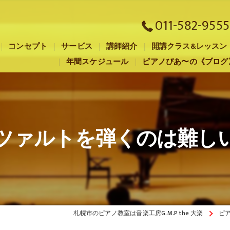
011-582-9555
コンセプト
サービス
講師紹介
開講クラス&レッスン
年間スケジュール
ピアノぴあ〜の《ブログ
札幌市のピアノ教室･音楽工房G.M.P the 大楽の口コミ情報
札幌市のピアノ教室･音楽工房G.M.P the 大楽の評判
札幌市のピアノ教室･音楽工房G.M.P the 大楽のお客様の声
ツァルトを弾くのは難し
札幌市のピアノ教室は音楽工房G.M.P the 大楽
ピ