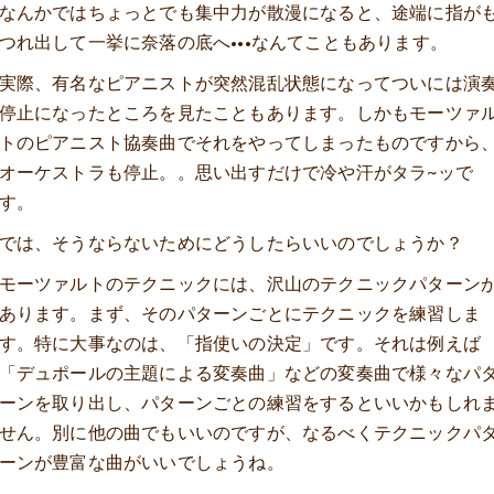
なんかではちょっとでも集中力が散漫になると、途端に指が
つれ出して一挙に奈落の底へ•••なんてこともあります。
実際、有名なピアニストが突然混乱状態になってついには演
停止になったところを見たこともあります。しかもモーツァ
トのピアニスト協奏曲でそれをやってしまったものですから
オーケストラも停止。。思い出すだけで冷や汗がタラ~ッで
す。
では、そうならないためにどうしたらいいのでしょうか？
モーツァルトのテクニックには、沢山のテクニックパターン
あります。まず、そのパターンごとにテクニックを練習しま
す。特に大事なのは、「指使いの決定」です。それは例えば
「デュポールの主題による変奏曲」などの変奏曲で様々なパ
ーンを取り出し、パターンごとの練習をするといいかもしれ
せん。別に他の曲でもいいのですが、なるべくテクニックパ
ーンが豊富な曲がいいでしょうね。