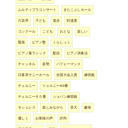
ムルティプラコンサート
きたこぶしホール
六花亭
子ども
進歩
到達度
コンクール
こども
おとな
楽しい
緊張
ピアノ塾
くらしっく
ピアノ暮ラシック
配信
ピアノ演奏法
チャンネル
姿勢
パフォーマンス
日暮里サニーホール
全国大会入賞
練習曲
チェルニー
ツェルニー40番
チェルニー６０番
ショパン練習曲
モシェレス
楽しみながら
音大
趣味
優しく
お客様の声
評判