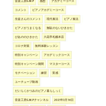
音楽工房G.M.P
感想
アカデミーコース
コメント
ピアノアカデミーコース
生徒さんのコメント
現代奏法
ピアノ奏法
ピアノがうまくなる
無駄のないひきかた
ぴあののひきかた
六花亭札幌本店
コロナ対策
無料体験レッスン
特別キャンペーン
アカデミックコース
特別キャンペーン期間
マスターコース
モチベーション
練習
実感
ユーチューブ動画
だいらくかつみのピアノ暮らしっく
音楽工房G.M.Pチャンネル
2021年3月14日