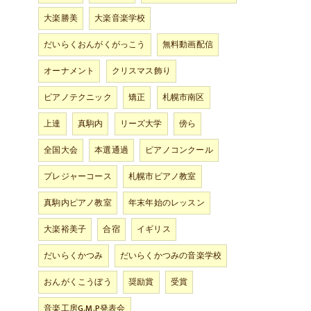
大楽勝美
大楽音楽学校
だいらくおんがくがっこう
無料動画配信
オーナメント
クリスマス飾り
ピアノテクニック
矯正
札幌市南区
上達
真駒内
リーズ大学
傍ら
全国大会
本選通過
ピアノコンクール
プレジャーコース
札幌市ピアノ教室
真駒内ピアノ教室
年末年始のレッスン
大楽裕美子
合宿
イギリス
だいらくかつみ
だいらくかつみの音楽学校
おんがくこうぼう
奨励賞
受賞
音楽工房G.M.P発表会