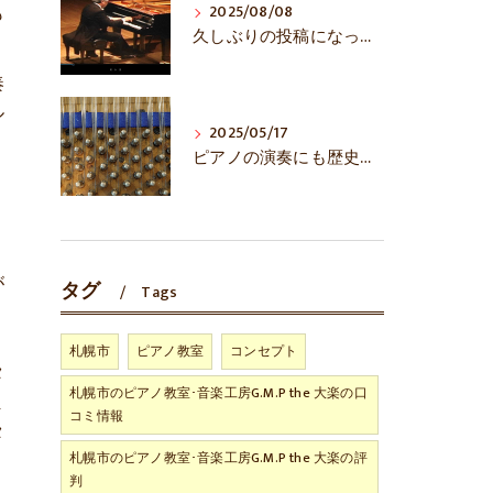
も
2025/08/08
久しぶりの投稿になってしまいました……
奏
ル
2025/05/17
、
ピアノの演奏にも歴史あり！？
が
タグ
Tags
札幌市
ピアノ教室
コンセプト
タ
札幌市のピアノ教室･音楽工房G.M.P the 大楽の口
ま
コミ情報
タ
札幌市のピアノ教室･音楽工房G.M.P the 大楽の評
判