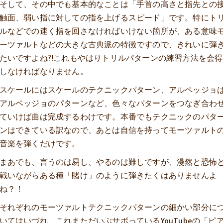
そして、その中でも基本的なことは「手首の高さと指先との
触面、弱い指に対しての指を上げるスピード」です。特にト
ルなどでの速く指を回さなければいけない箇所が、ある意味
ーツァルトなどの大きな古典派の特徴ですので、きれいに弾
たいですよね?!これもやはりトリルパターンの練習方法を会得
しなければなりません。
スケールにはスケールのテクニックパターン、アルペッジョ
アルペッジョのパターンなど、色々なパターンをつなぎ合わ
ていけば曲は完成するわけです。本番でもテクニックのパタ
ンはできている訳なので、あとは自信を持ってモーツァルト
音楽を弾くだけです。
まあでも、言うのは易し、やるのは難しですが、漫然と恐怖
戦いながらある種「賭け」のように弾きたくはありませんよ
ね？！
それぞれのモーツァルトテクニックパターンの細かい部分に
いてはいづれ、これまただいぶサボっているYouTubeの「ピ