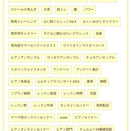
スケールの考え方
大雪
筋トレ
腰
パワー
筋肉トレーニング
心に効くらしっくVol.4
おくいみがくギャラリー
奥井理ギャラリー
子どもに聴かせたいクラシック
名曲
室内楽サマーセミナー２０２２
ヴァイオリンマスターコース
ピアノアンサンブル
ヴィオラアンサンブル
チェロアンサンブル
スタインウェイスタジオ
アンケート
アンケート集計
ピアノ発表会
ムルティプラコンサート2022
連弾
独唱
ソプラノ独唱
レッスン進度
レッスン時間
月謝
レッスン料
レッスン中身
オンラインセミナー
有料配信
テーマ別オンラインセミナー
zoom
ピアノセミナー
ピアノオンラインセミナー
ピアノ部門
チェルニー30番練習曲