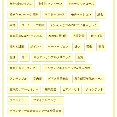
無料体験レッスン
特別キャンペーン
アカデミックコース
特別キャンペーン期間
マスターコース
モチベーション
練習
実感
ユーチューブ動画
だいらくかつみのピアノ暮らしっく
音楽工房G.M.Pチャンネル
2021年3月14日
入賞対策
仕上げ方
傾向と対策
ポイント
ベートーヴェン
嫌い
苦悩
歓喜
生涯
命日
帯広アンサンブルクリニック
金賞
音楽工房ジーエムピー
アンサンブルクリニックin帯広2021
アンサンブル
室内楽
ピアノ三重奏曲
幕別町百年記念ホール
室内楽サマーセミナー
井関楽器
ピアノトリオ
クィンテット
クァルテット
ファイナルコンサート
グランディール音楽コンクール全国大会