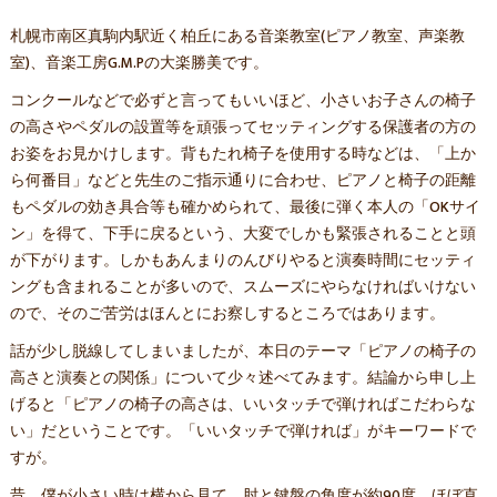
札幌市南区真駒内駅近く柏丘にある音楽教室(ピアノ教室、声楽教
室)、音楽工房G.M.Pの大楽勝美です。
コンクールなどで必ずと言ってもいいほど、小さいお子さんの椅子
の高さやペダルの設置等を頑張ってセッティングする保護者の方の
お姿をお見かけします。背もたれ椅子を使用する時などは、「上か
ら何番目」などと先生のご指示通りに合わせ、ピアノと椅子の距離
もペダルの効き具合等も確かめられて、最後に弾く本人の「OKサイ
ン」を得て、下手に戻るという、大変でしかも緊張されることと頭
が下がります。しかもあんまりのんびりやると演奏時間にセッティ
ングも含まれることが多いので、スムーズにやらなければいけない
ので、そのご苦労はほんとにお察しするところではあります。
話が少し脱線してしまいましたが、本日のテーマ「ピアノの椅子の
高さと演奏との関係」について少々述べてみます。結論から申し上
げると「ピアノの椅子の高さは、いいタッチで弾ければこだわらな
い」だということです。「いいタッチで弾ければ」がキーワードで
すが。
昔、僕が小さい時は横から見て、肘と鍵盤の角度が約90度、ほぼ直