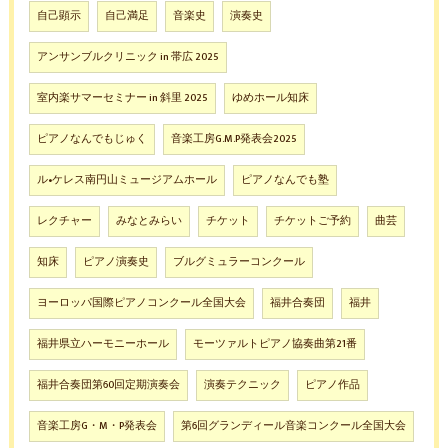
自己顕示
自己満足
音楽史
演奏史
アンサンブルクリニック in 帯広 2025
室内楽サマーセミナー in 斜里 2025
ゆめホール知床
ピアノなんでもじゅく
音楽工房G.M.P発表会2025
ル•ケレス南円山ミュージアムホール
ピアノなんでも塾
レクチャー
みなとみらい
チケット
チケットご予約
曲芸
知床
ピアノ演奏史
ブルグミュラーコンクール
ヨーロッパ国際ピアノコンクール全国大会
福井合奏団
福井
福井県立ハーモニーホール
モーツァルトピアノ協奏曲第21番
福井合奏団第60回定期演奏会
演奏テクニック
ピアノ作品
音楽工房G・M・P発表会
第6回グランディール音楽コンクール全国大会