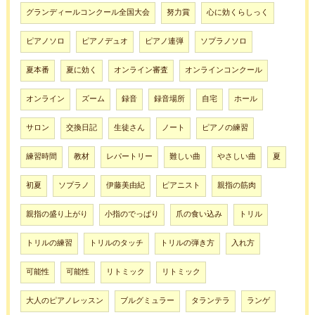
グランディールコンクール全国大会
努力賞
心に効くらしっく
ピアノソロ
ピアノデュオ
ピアノ連弾
ソプラノソロ
夏本番
夏に効く
オンライン審査
オンラインコンクール
オンライン
ズーム
録音
録音場所
自宅
ホール
サロン
交換日記
生徒さん
ノート
ピアノの練習
練習時間
教材
レパートリー
難しい曲
やさしい曲
夏
初夏
ソプラノ
伊藤美由紀
ピアニスト
親指の筋肉
親指の盛り上がり
小指のでっぱり
爪の食い込み
トリル
トリルの練習
トリルのタッチ
トリルの弾き方
入れ方
可能性
可能性
リトミック
リトミック
大人のピアノレッスン
ブルグミュラー
タランテラ
ランゲ