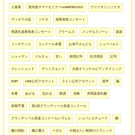
入賞者
室内楽サマーセミナーinSAPPORO2021
ヴァイオリンソナタ
ヴィオラ小品
ソナタ
成果発表コンサート
受講生成果発表コンサート
ブラームス
メンデルスゾーン
楽器
メンテナンス
コンクール本選
お弟子さんたち
シューベルト
シューマン
ドルチェ
甘い
表情記号
生活用語
記号
クレッシェンド
ディミヌエンド
大楽オリジナルピアノテクニック
DOPT
LINE公式アカウント
ライン公式アカウント
発声
脳
本番
あがる
忘れる
暗譜
演奏
井関楽器札幌
前期予選
第2回グランディール音楽コンクール
グランディール音楽コンクールレヴェル
ショパンエチュード
腕
腕の回転
腕の重さ
ペダル
今聴きたい昭和のクラシック