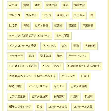
花の歌
質問
疑問
音楽用語
楽語
速度用語
アレグロ
プレスト
ラルゴ
速度記号
ウミガメ
亀
はく製
剥製
ピアノ伴奏
弦楽器
管楽器
声楽伴奏
ヨーロッパ国際ピアノコンクール
ホール審査
ピアノコンクール予選
ワンちゃん
ぱん
動物
演奏解釈
アナリーゼ
分析
楽曲分析
和声
オーディション
心に効くらしっくVol.3
だいらくゆみこ
初夏に聴きたい珠玉の名曲
大楽勝美のクラシックも聴いてみよう
クラシック
日曜日
毎週日曜日
パーソナリティ
セミナー
ピアノ四重奏
ピアノ三重奏
ピアノ五重奏
長万部町
大空町
斜里町
昭和のクラシック
目標
コンクール参加
コンクール入賞