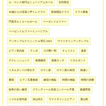
ル・ケレス南円山ミュージアムホール
女性限定
45歳からの若返り声トレクラス
新規開設クラス
クラス募集
門真市ルミエールホール
ベーゼンドルファー
ベーゼンドルファーインペリアル
アンサンブルクリニック in 帯広 2023
ヴァイオリンアンサンブル
ピアノ室内楽
テンポ
小川剛一郎
チェリスト
速度
デクレッシェンド
基礎練習
基礎タッチ
リタルダンド
リタルダンドの弾き方
ロマン派
ロマン派の表現
勘違い
重唱
ピアノ五重奏曲
練習の無駄
時間の無駄
時間の浪費
効率の良い練習
グランディール音楽コンクール予選
最優秀賞
くりやま室内楽
深山尚久
ヴァイオリンとピアノ
栗山町