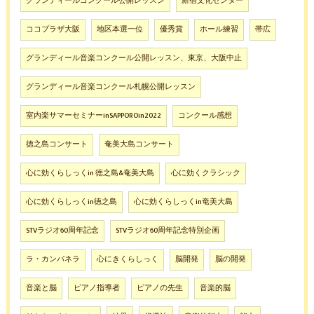
グランディールコンクール公開レッスン
新宿文化センター
ココプラザ大阪
地区本選一位
優秀賞
ホール練習
帯広
グランディール音楽コンクール公開レッスン、東京、大阪中止
グランディール音楽コンクール札幌公開レッスン
室内楽サマーセミナーinSAPPOROin2022
コンクール感想
徳之島コンサート
奄美大島コンサート
心に効くらしっくin 徳之島&奄美大島
心に効くクラシック
心に効くらしっくin徳之島
心に効くらしっくin奄美大島
STVラジオ60周年記念
STVラジオ60周年記念特別企画
ラ・カンパネラ
心にきくらしっく
脳開発
脳の開発
音楽と脳
ピアノ指導者
ピアノの先生
音楽的脳