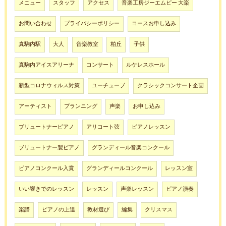
メニュー
スタッフ
アクセス
音楽工房ジーエムピー 大楽
お問い合わせ
プライバシーポリシー
コースお申し込み
真駒内駅
大人
音楽教室
柏丘
子供
真駒内アイスアリーナ
コンサート
ルケレスホール
新型コロナウィルス対策
ユーチューブ
クラシックコンサート企画
アーティスト
プランニング
声楽
お申し込み
ブリュートナーピアノ
アリコート弦
ピアノレッスン
ブリュートナー製ピアノ
グランディール音楽コンクール
ピアノコンクール入賞
グランディールコンクール
レッスン室
いい響きでのレッスン
レッスン
声楽レッスン
ピアノ演奏
楽譜
ピアノの上達
教材選び
編集
クリスマス