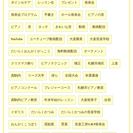
ポインセチア
レッスン生
プレゼント
発表会
発表会プログラム
手書き
ホール発表会
ピアノの音
ピアノ
音
タッチ
きれいな音
動画
動画配信
YouTube
ユーチューブ動画配信
大楽勝美
大楽音楽学校
だいらくおんがくがっこう
無料動画配信
オーナメント
クリスマス飾り
ピアノテクニック
矯正
札幌市南区
上達
真駒内
リーズ大学
傍ら
全国大会
本選通過
ピアノコンクール
プレジャーコース
札幌市ピアノ教室
真駒内ピアノ教室
年末年始のレッスン
大楽裕美子
合宿
イギリス
だいらくかつみ
だいらくかつみの音楽学校
おんがくこうぼう
奨励賞
受賞
音楽工房G.M.P発表会