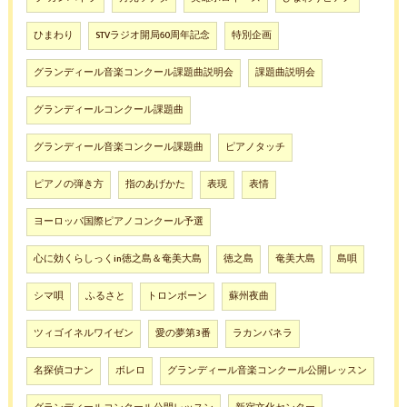
ひまわり
STVラジオ開局60周年記念
特別企画
グランディール音楽コンクール課題曲説明会
課題曲説明会
グランディールコンクール課題曲
グランディール音楽コンクール課題曲
ピアノタッチ
ピアノの弾き方
指のあげかた
表現
表情
ヨーロッパ国際ピアノコンクール予選
心に効くらしっくin徳之島＆奄美大島
徳之島
奄美大島
島唄
シマ唄
ふるさと
トロンボーン
蘇州夜曲
ツィゴイネルワイゼン
愛の夢第3番
ラカンパネラ
名探偵コナン
ボレロ
グランディール音楽コンクール公開レッスン