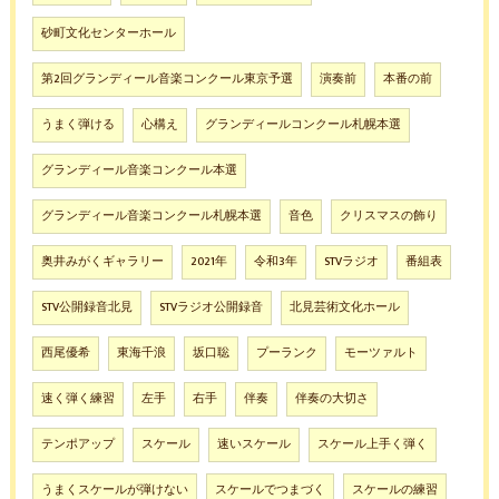
砂町文化センターホール
第2回グランディール音楽コンクール東京予選
演奏前
本番の前
うまく弾ける
心構え
グランディールコンクール札幌本選
グランディール音楽コンクール本選
グランディール音楽コンクール札幌本選
音色
クリスマスの飾り
奥井みがくギャラリー
2021年
令和3年
STVラジオ
番組表
STV公開録音北見
STVラジオ公開録音
北見芸術文化ホール
西尾優希
東海千浪
坂口聡
プーランク
モーツァルト
速く弾く練習
左手
右手
伴奏
伴奏の大切さ
テンポアップ
スケール
速いスケール
スケール上手く弾く
うまくスケールが弾けない
スケールでつまづく
スケールの練習