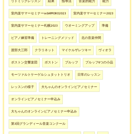
リトミックレッスン
結果
指導法
音楽的能力
能力
室内楽サマーセミナーinSAPPORO2023
室内楽サマーセミナー2023
室内楽サマーセミナー札幌2023
ウオーミングアップ
準備
ピアノ練習準備
トレーニングメソッド
北の音楽仲間
渡部大三郎
クラリネット
マイケルザレツキー
ヴィオラ
ボストン交響楽団
ボストン
ブルッフ
ブルッフ6つの小品
モーツァルトケーゲルシュタットトリオ
日常のレッスン
レッスンの様子
大ちゃんのオンラインピアノセミナー
オンラインピアノセミナー申込み
大ちゃんのオンラインピアノセミナー申込み
第3回グランディール音楽コンクール