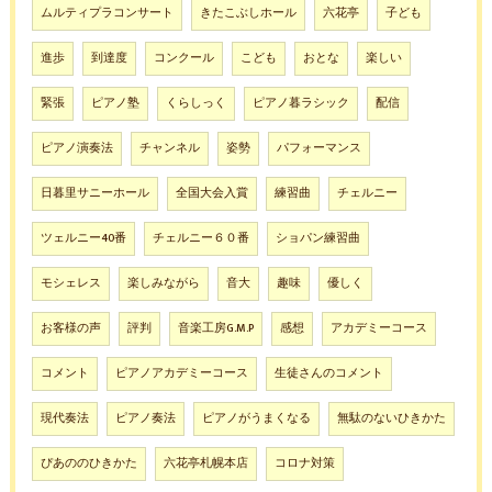
ムルティプラコンサート
きたこぶしホール
六花亭
子ども
進歩
到達度
コンクール
こども
おとな
楽しい
緊張
ピアノ塾
くらしっく
ピアノ暮ラシック
配信
ピアノ演奏法
チャンネル
姿勢
パフォーマンス
日暮里サニーホール
全国大会入賞
練習曲
チェルニー
ツェルニー40番
チェルニー６０番
ショパン練習曲
モシェレス
楽しみながら
音大
趣味
優しく
お客様の声
評判
音楽工房G.M.P
感想
アカデミーコース
コメント
ピアノアカデミーコース
生徒さんのコメント
現代奏法
ピアノ奏法
ピアノがうまくなる
無駄のないひきかた
ぴあののひきかた
六花亭札幌本店
コロナ対策