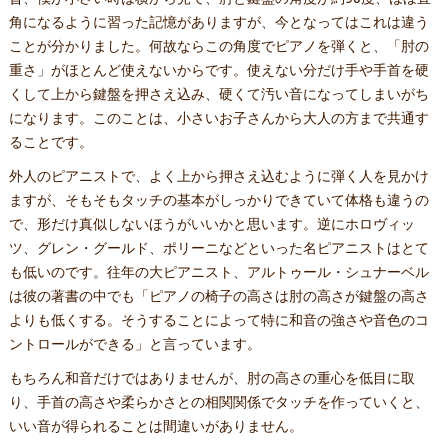
角になるように習った記憶がありますが、今となってはこれは違う
ことが分かりました。何故ならこの角度でピアノを弾くと、「肘の
重さ」がほとんど使えないからです。使えない分だけ手や手首を硬
くして上から鍵盤を押さえ込み、硬くて汚い音になってしまいがち
になります。このことは、小さいお子さんから大人の方まで共通す
ることです。
外人のピアニストで、よく上から押さえ込むように弾く人を見かけ
ますが、そもそもタッチの基本がしっかりできていて体格も違うの
で、形だけ真似しないほうがいいかと思います。逆にホロヴィッ
ツ、グレン・グールド、ポリーニなどといった名ピアニストはとて
も低いのです。往年の大ピアニスト、アルトゥール・シュナーベル
は彼の著書の中でも「ピアノの椅子の高さは肘の高さが鍵盤の高さ
よりも低くする。そうすることによって特に和音の強さや音色のコ
ントロールができる」と言っています。
もちろん和音だけではありませんが、肘の高さの重心を低目に取
り、手首の高さや柔らかさとの相関関係でタッチを作っていくと、
いい音が得られることは間違いがありません。