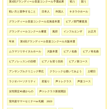
第3回グランディール音楽コンクール予選結果
戦う
競う
戦い方と競争すること
日本人
外国人
キタラ小ホール
グランディール音楽コンクール北海道本選
ピアノ部門審査員
グランディールコンクール審査
風邪
インフルエンザ
お正月
年末
第3回グランディール音楽コンクール大阪本選
ムラマツリサイタルホール
大阪本選
ピアノ名曲
ピアノ有名曲
ピアノレッスンの目標
ピアノを習う目的
ピアノ新コース
アンサンブルクリニック帯広
クラシックも聴いてみよう
土曜日
ラジオパーソナリティ
若返り
声トレクラス
声楽コース
女性限定45歳からの
声トレクラス新規開設
室内楽サマーセミナーin 札幌 2023