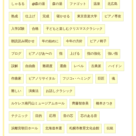
しゃるる
@森の湯
森の湯
ファゴット
温泉
北広島
熟成
仕上げ
完成
寝かせる
東京音楽大学
ピアノ専攻
入学試験
合格
子どもと楽しむクリスマスクラシック
朗読読み聞かせ
年の始めに
今年の方針
ピアノ椅子
ブログ
ピアノぴあ〜の
指
上げる
指の強化
強い指
誤解
自由曲
難易度
選曲
レベル
古典派
ハイドン
作曲家
ピアノリサイタル
フジコ•・ヘミング
巨匠
魂
難しい
演奏法
お話しクラシック
ルケレス南円山ミュージアムホール
齊藤智奈美
橋本さつき
テクニック
目的
応用
音の芯
芯のある音
浜離宮朝日ホール
北海道本選
札幌市教育文化会館
伝統