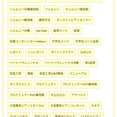
ツェルニー30番練習曲
ツェルニー
チェルニー練習曲
ツェルニー練習曲
練習方法
オンラインピアノセミナー
ツェルニー30番
You Tube
連弾コース
銀賞
札幌コンサートホールkitara
中学生コース
中学生コース金賞
レガート
ノンレガート
ボーイングスラー
なめらか
ベートーヴェンソナタ
ベートーヴェンソナタ18番
第3楽章
音楽工房
看板
音楽工房G.M.P看板
リニューアル
ダイラクユミコ
ブルクミュラー
ブルグミュラー25の練習曲
ブルクミュラー25の練習曲
すなおな心
アラベスク
大楽勝美ピアノリサイタル
大楽勝美ピアノコンサート
キタラ
ラ•カンパネラ
月光ソナタ
英雄ポロネーズ
ひまわりピアノ