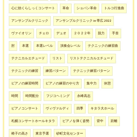
心に効くらしっくコンサート
革命
ショパン革命
トルコ行進曲
アンサンブルクリニック
アンサンブルクリニック in 帯広 2022
ヴァイオリン
チェロ
デュオ
２０２２年
脱力
手首
肘
本選
本選レベル
演奏会レベル
テクニックの練習曲
テクニカルエチュード
リスト
リストテクニカルエチュード
テクニックの練習
練習パターン
テクニック練習パターン
ピアノの練習時間
ピアノの練習のやり方
集中力
休憩
時間
時間配分
フジコヘミング
永峰高志
ピアノコンサート
ヴィヴァルディ
四季
キタラ大ホール
札幌コンサートホールキタラ
ピアノを弾く姿勢
背中
距離
椅子の高さ
東京予選
砂町文化センター