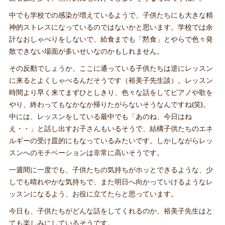
中でも学校での感染が増えているようで、子供たちにも大きな精
神的ストレスになっているのではないかと思います。学校では余
計なおしゃべりをしないで、給食までも「黙食」とやらで色々発
散できない場面が多いせいなのかもしれません。
その反動でしょうか、ここに通っている子供たちは逆にレッスン
に来るとよくしゃべるんだそうです（裕美子先生談）。レッスン
時間より早く来てまずひとしきり、色々な話をしてピアノや歌を
やり、終わってもなかなか帰りたがらないそうなんですね(笑)。
中には、レッスンをしている最中でも「あのね、今日はね
え・・」と話し出すお子さんもいるそうで、結構子供たちのエネ
ルギーの受け皿的にもなっているみたいです。しかしながらレッ
スンへのモチベーションは非常に高いそうです。
一週間に一度でも、子供たちの気持ちがホッとできるような、少
しでも晴れやかな気持ちで、また明日へ向かっていけるようなレ
ッスンになるよう、お役に立てたらと思っています。
今日も、子供たちがどんな話をしてくれるのか、裕美子先生はと
ても楽しみにしているそうです。