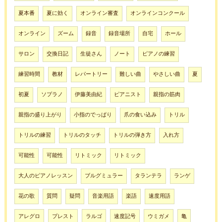
夏本番
夏に効く
オンライン審査
オンラインコンクール
オンライン
ズーム
録音
録音場所
自宅
ホール
サロン
交換日記
生徒さん
ノート
ピアノの練習
練習時間
教材
レパートリー
難しい曲
やさしい曲
夏
初夏
ソプラノ
伊藤美由紀
ピアニスト
親指の筋肉
親指の盛り上がり
小指のでっぱり
爪の食い込み
トリル
トリルの練習
トリルのタッチ
トリルの弾き方
入れ方
可能性
可能性
リトミック
リトミック
大人のピアノレッスン
ブルグミュラー
タランテラ
ランゲ
花の歌
質問
疑問
音楽用語
楽語
速度用語
アレグロ
プレスト
ラルゴ
速度記号
ウミガメ
亀