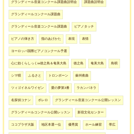
グランディール音楽コンクール課題曲説明会
課題曲説明会
グランディールコンクール課題曲
グランディール音楽コンクール課題曲
ピアノタッチ
ピアノの弾き方
指のあげかた
表現
表情
ヨーロッパ国際ピアノコンクール予選
心に効くらしっくin徳之島＆奄美大島
徳之島
奄美大島
島唄
シマ唄
ふるさと
トロンボーン
蘇州夜曲
ツィゴイネルワイゼン
愛の夢第3番
ラカンパネラ
名探偵コナン
ボレロ
グランディール音楽コンクール公開レッスン
グランディールコンクール公開レッスン
新宿文化センター
ココプラザ大阪
地区本選一位
優秀賞
ホール練習
帯広