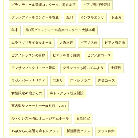
グランディール音楽コンクール北海道本選
ピアノ部門審査員
グランディールコンクール審査
風邪
インフルエンザ
お正月
年末
第3回グランディール音楽コンクール大阪本選
ムラマツリサイタルホール
大阪本選
ピアノ名曲
ピアノ有名曲
ピアノレッスンの目標
ピアノを習う目的
ピアノ新コース
アンサンブルクリニック帯広
クラシックも聴いてみよう
土曜日
ラジオパーソナリティ
若返り
声トレクラス
声楽コース
女性限定45歳からの
声トレクラス新規開設
室内楽サマーセミナーin 札幌 2023
ル・ケレス南円山ミュージアムホール
女性限定
45歳からの若返り声トレクラス
新規開設クラス
クラス募集