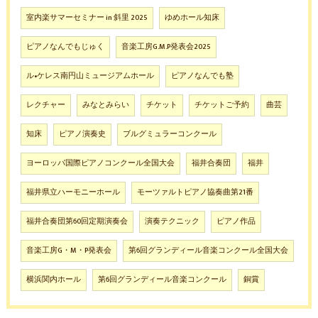
室内楽サマーセミナー in 斜里 2025
ゆめホール知床
ピアノなんでもじゅく
音楽工房G.M.P発表会2025
ル•ケレス南円山ミュージアムホール
ピアノなんでも塾
レクチャー
みなとみらい
チケット
チケットご予約
曲芸
知床
ピアノ演奏史
ブルグミュラーコンクール
ヨーロッパ国際ピアノコンクール全国大会
福井合奏団
福井
福井県立ハーモニーホール
モーツァルトピアノ協奏曲第21番
福井合奏団第60回定期演奏会
演奏テクニック
ピアノ作品
音楽工房G・M・P発表会
第6回グランディール音楽コンクール全国大会
横浜関内ホール
第6回グランディール音楽コンクール
銅賞