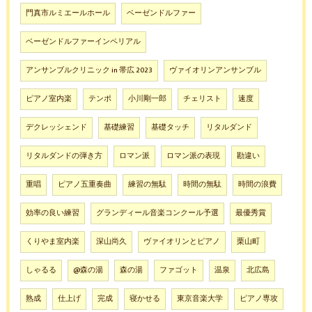
門真市ルミエールホール
ベーゼンドルファー
ベーゼンドルファーインペリアル
アンサンブルクリニック in 帯広 2023
ヴァイオリンアンサンブル
ピアノ室内楽
テンポ
小川剛一郎
チェリスト
速度
デクレッシェンド
基礎練習
基礎タッチ
リタルダンド
リタルダンドの弾き方
ロマン派
ロマン派の表現
勘違い
重唱
ピアノ五重奏曲
練習の無駄
時間の無駄
時間の浪費
効率の良い練習
グランディール音楽コンクール予選
最優秀賞
くりやま室内楽
深山尚久
ヴァイオリンとピアノ
栗山町
しゃるる
@森の湯
森の湯
ファゴット
温泉
北広島
熟成
仕上げ
完成
寝かせる
東京音楽大学
ピアノ専攻