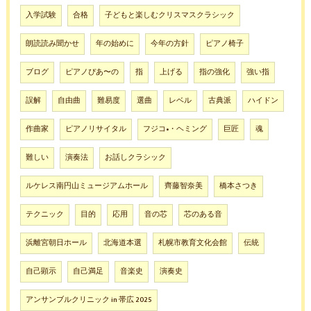
入学試験
合格
子どもと楽しむクリスマスクラシック
朗読読み聞かせ
年の始めに
今年の方針
ピアノ椅子
ブログ
ピアノぴあ〜の
指
上げる
指の強化
強い指
誤解
自由曲
難易度
選曲
レベル
古典派
ハイドン
作曲家
ピアノリサイタル
フジコ•・ヘミング
巨匠
魂
難しい
演奏法
お話しクラシック
ルケレス南円山ミュージアムホール
齊藤智奈美
橋本さつき
テクニック
目的
応用
音の芯
芯のある音
浜離宮朝日ホール
北海道本選
札幌市教育文化会館
伝統
自己顕示
自己満足
音楽史
演奏史
アンサンブルクリニック in 帯広 2025