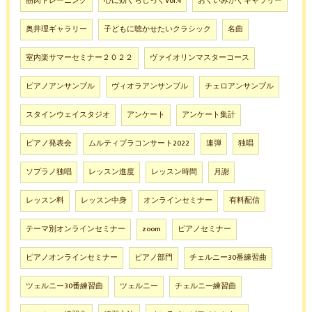
筋肉トレーニング
心に効くらしっくVol.4
おくいみがくギャラリー
奥井理ギャラリー
子どもに聴かせたいクラシック
名曲
室内楽サマーセミナー２０２２
ヴァイオリンマスターコース
ピアノアンサンブル
ヴィオラアンサンブル
チェロアンサンブル
スタインウェイスタジオ
アンケート
アンケート集計
ピアノ発表会
ムルティプラコンサート2022
連弾
独唱
ソプラノ独唱
レッスン進度
レッスン時間
月謝
レッスン料
レッスン中身
オンラインセミナー
有料配信
テーマ別オンラインセミナー
zoom
ピアノセミナー
ピアノオンラインセミナー
ピアノ部門
チェルニー30番練習曲
ツェルニー30番練習曲
ツェルニー
チェルニー練習曲