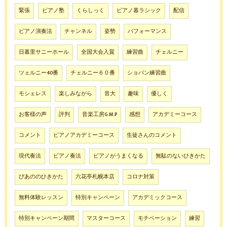
緊張
ピアノ塾
くらしっく
ピアノ暮ラシック
配信
ピアノ演奏法
チャンネル
姿勢
パフォーマンス
日暮里サニーホール
全国大会入賞
練習曲
チェルニー
ツェルニー40番
チェルニー６０番
ショパン練習曲
モシェレス
楽しみながら
音大
趣味
優しく
お客様の声
評判
音楽工房G.M.P
感想
アカデミーコース
コメント
ピアノアカデミーコース
生徒さんのコメント
現代奏法
ピアノ奏法
ピアノがうまくなる
無駄のないひきかた
ぴあののひきかた
六花亭札幌本店
コロナ対策
無料体験レッスン
特別キャンペーン
アカデミックコース
特別キャンペーン期間
マスターコース
モチベーション
練習