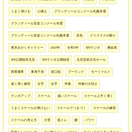
うまく弾ける
心構え
グランディールコンクール札幌本選
グランディール音楽コンクール本選
グランディール音楽コンクール札幌本選
音色
クリスマスの飾り
奥井みがくギャラリー
2021年
令和3年
STVラジオ
番組表
STV公開録音北見
STVラジオ公開録音
北見芸術文化ホール
西尾優希
東海千浪
坂口聡
プーランク
モーツァルト
速く弾く練習
左手
右手
伴奏
伴奏の大切さ
テンポアップ
スケール
速いスケール
スケール上手く弾く
うまくスケールが弾けない
スケールでつまづく
スケールの練習
スケールの考え方
大雪
筋トレ
腰
パワー