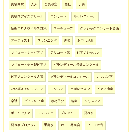
真駒内駅
大人
音楽教室
柏丘
子供
真駒内アイスアリーナ
コンサート
ルケレスホール
新型コロナウィルス対策
ユーチューブ
クラシックコンサート企画
アーティスト
プランニング
声楽
お申し込み
ブリュートナーピアノ
アリコート弦
ピアノレッスン
ブリュートナー製ピアノ
グランディール音楽コンクール
ピアノコンクール入賞
グランディールコンクール
レッスン室
いい響きでのレッスン
レッスン
声楽レッスン
ピアノ演奏
楽譜
ピアノの上達
教材選び
編集
クリスマス
ポインセチア
レッスン生
プレゼント
発表会
発表会プログラム
手書き
ホール発表会
ピアノの音