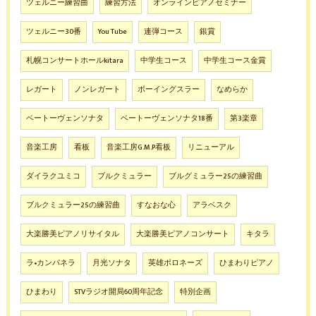
ツェルニー練習曲
練習方法
オンラインピアノセミナー
ツェルニー30番
You Tube
連弾コース
銀賞
札幌コンサートホールkitara
中学生コース
中学生コース金賞
レガート
ノンレガート
ボーイングスラー
なめらか
ベートーヴェンソナタ
ベートーヴェンソナタ18番
第3楽章
音楽工房
看板
音楽工房G.M.P看板
リニューアル
ダイラクユミコ
ブルクミュラー
ブルグミュラー25の練習曲
ブルクミュラー25の練習曲
すなおな心
アラベスク
大楽勝美ピアノリサイタル
大楽勝美ピアノコンサート
キタラ
ラ•カンパネラ
月光ソナタ
英雄ポロネーズ
ひまわりピアノ
ひまわり
STVラジオ開局60周年記念
特別企画