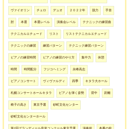
ヴァイオリン
チェロ
デュオ
２０２２年
脱力
手首
肘
本選
本選レベル
演奏会レベル
テクニックの練習曲
テクニカルエチュード
リスト
リストテクニカルエチュード
テクニックの練習
練習パターン
テクニック練習パターン
ピアノの練習時間
ピアノの練習のやり方
集中力
休憩
時間
時間配分
フジコヘミング
永峰高志
ピアノコンサート
ヴィヴァルディ
四季
キタラ大ホール
札幌コンサートホールキタラ
ピアノを弾く姿勢
背中
距離
椅子の高さ
東京予選
砂町文化センター
砂町文化センターホール
第2回グランディール音楽コンクール東京予選
演奏前
本番の前