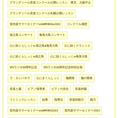
グランディール音楽コンクール公開レッスン、東京、大阪中止
グランディール音楽コンクール札幌公開レッスン
室内楽サマーセミナーinSAPPOROin2022
コンクール感想
徳之島コンサート
奄美大島コンサート
心に効くらしっくin 徳之島&奄美大島
心に効くクラシック
心に効くらしっくin徳之島
心に効くらしっくin奄美大島
STVラジオ60周年記念
STVラジオ60周年記念特別企画
ラ・カンパネラ
心にきくらしっく
脳開発
脳の開発
音楽と脳
ピアノ指導者
ピアノの先生
音楽的脳
リトミックレッスン
結果
指導法
音楽的能力
能力
室内楽サマーセミナーinSAPPORO2023
室内楽サマーセミナー2023