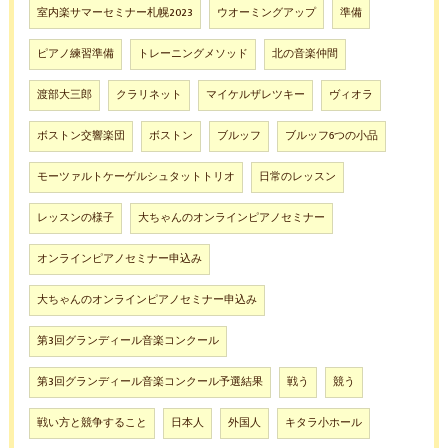
室内楽サマーセミナー札幌2023
ウオーミングアップ
準備
ピアノ練習準備
トレーニングメソッド
北の音楽仲間
渡部大三郎
クラリネット
マイケルザレツキー
ヴィオラ
ボストン交響楽団
ボストン
ブルッフ
ブルッフ6つの小品
モーツァルトケーゲルシュタットトリオ
日常のレッスン
レッスンの様子
大ちゃんのオンラインピアノセミナー
オンラインピアノセミナー申込み
大ちゃんのオンラインピアノセミナー申込み
第3回グランディール音楽コンクール
第3回グランディール音楽コンクール予選結果
戦う
競う
戦い方と競争すること
日本人
外国人
キタラ小ホール