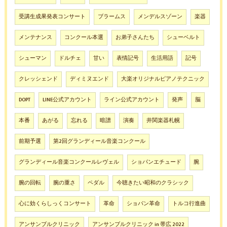
受講生成果発表コンサート
ブラームス
メンデルスゾーン
楽器
メンテナンス
コンクール本選
お弟子さんたち
シューベルト
シューマン
ドルチェ
甘い
表情記号
生活用語
記号
クレッシェンド
ディミヌエンド
大楽オリジナルピアノテクニック
DOPT
LINE公式アカウント
ライン公式アカウント
発声
脳
本番
あがる
忘れる
暗譜
演奏
井関楽器札幌
前期予選
第2回グランディール音楽コンクール
グランディール音楽コンクールレヴェル
ショパンエチュード
腕
腕の回転
腕の重さ
ペダル
今聴きたい昭和のクラシック
心に効くらしっくコンサート
革命
ショパン革命
トルコ行進曲
アンサンブルクリニック
アンサンブルクリニック in 帯広 2022