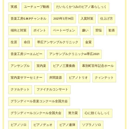
実感
ユーチューブ動画
だいらくかつみのピアノ暮らしっく
音楽工房G.M.Pチャンネル
2021年3月14日
入賞対策
仕上げ方
傾向と対策
ポイント
ベートーヴェン
嫌い
苦悩
歓喜
生涯
命日
帯広アンサンブルクリニック
金賞
音楽工房ジーエムピー
アンサンブルクリニックin帯広2021
アンサンブル
室内楽
ピアノ三重奏曲
幕別町百年記念ホール
室内楽サマーセミナー
井関楽器
ピアノトリオ
クィンテット
クァルテット
ファイナルコンサート
グランディール音楽コンクール全国大会
グランディールコンクール全国大会
努力賞
心に効くらしっく
ピアノソロ
ピアノデュオ
ピアノ連弾
ソプラノソロ