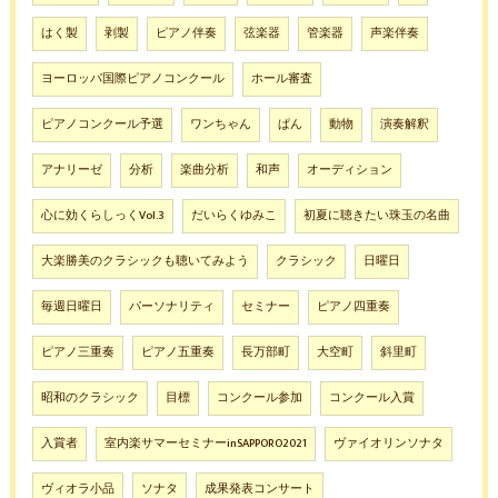
はく製
剥製
ピアノ伴奏
弦楽器
管楽器
声楽伴奏
ヨーロッパ国際ピアノコンクール
ホール審査
ピアノコンクール予選
ワンちゃん
ぱん
動物
演奏解釈
アナリーゼ
分析
楽曲分析
和声
オーディション
心に効くらしっくVol.3
だいらくゆみこ
初夏に聴きたい珠玉の名曲
大楽勝美のクラシックも聴いてみよう
クラシック
日曜日
毎週日曜日
パーソナリティ
セミナー
ピアノ四重奏
ピアノ三重奏
ピアノ五重奏
長万部町
大空町
斜里町
昭和のクラシック
目標
コンクール参加
コンクール入賞
入賞者
室内楽サマーセミナーinSAPPORO2021
ヴァイオリンソナタ
ヴィオラ小品
ソナタ
成果発表コンサート