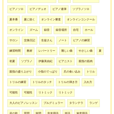
ピアノソロ
ピアノデュオ
ピアノ連弾
ソプラノソロ
夏本番
夏に効く
オンライン審査
オンラインコンクール
オンライン
ズーム
録音
録音場所
自宅
ホール
サロン
交換日記
生徒さん
ノート
ピアノの練習
練習時間
教材
レパートリー
難しい曲
やさしい曲
夏
初夏
ソプラノ
伊藤美由紀
ピアニスト
親指の筋肉
親指の盛り上がり
小指のでっぱり
爪の食い込み
トリル
トリルの練習
トリルのタッチ
トリルの弾き方
入れ方
可能性
可能性
リトミック
リトミック
大人のピアノレッスン
ブルグミュラー
タランテラ
ランゲ
花の歌
質問
疑問
音楽用語
楽語
速度用語