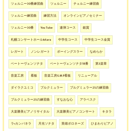
ツェルニー30番練習曲
ツェルニー
チェルニー練習曲
ツェルニー練習曲
練習方法
オンラインピアノセミナー
ツェルニー30番
You Tube
連弾コース
銀賞
札幌コンサートホールkitara
中学生コース
中学生コース金賞
レガート
ノンレガート
ボーイングスラー
なめらか
ベートーヴェンソナタ
ベートーヴェンソナタ18番
第3楽章
音楽工房
看板
音楽工房G.M.P看板
リニューアル
ダイラクユミコ
ブルクミュラー
ブルグミュラー25の練習曲
ブルクミュラー25の練習曲
すなおな心
アラベスク
大楽勝美ピアノリサイタル
大楽勝美ピアノコンサート
キタラ
ラ•カンパネラ
月光ソナタ
英雄ポロネーズ
ひまわりピアノ