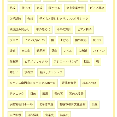
熟成
仕上げ
完成
寝かせる
東京音楽大学
ピアノ専攻
入学試験
合格
子どもと楽しむクリスマスクラシック
朗読読み聞かせ
年の始めに
今年の方針
ピアノ椅子
ブログ
ピアノぴあ〜の
指
上げる
指の強化
強い指
誤解
自由曲
難易度
選曲
レベル
古典派
ハイドン
作曲家
ピアノリサイタル
フジコ•・ヘミング
巨匠
魂
難しい
演奏法
お話しクラシック
ルケレス南円山ミュージアムホール
齊藤智奈美
橋本さつき
テクニック
目的
応用
音の芯
芯のある音
浜離宮朝日ホール
北海道本選
札幌市教育文化会館
伝統
自己顕示
自己満足
音楽史
演奏史