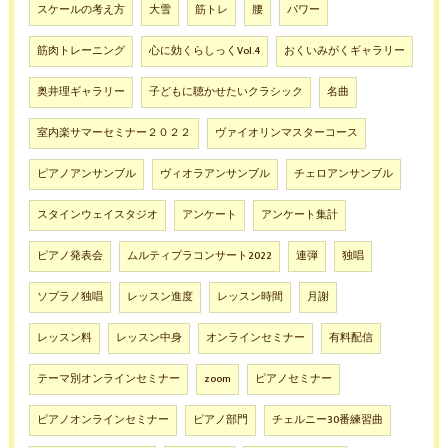
スケールの考え方
大雪
筋トレ
腰
パワー
筋肉トレーニング
心に効くらしっくVol.4
おくいみがくギャラリー
奥井理ギャラリー
子どもに聴かせたいクラシック
名曲
室内楽サマーセミナー２０２２
ヴァイオリンマスターコース
ピアノアンサンブル
ヴィオラアンサンブル
チェロアンサンブル
スタインウェイスタジオ
アンケート
アンケート集計
ピアノ発表会
ムルティプラコンサート2022
連弾
独唱
ソプラノ独唱
レッスン進度
レッスン時間
月謝
レッスン料
レッスン中身
オンラインセミナー
有料配信
テーマ別オンラインセミナー
zoom
ピアノセミナー
ピアノオンラインセミナー
ピアノ部門
チェルニー30番練習曲