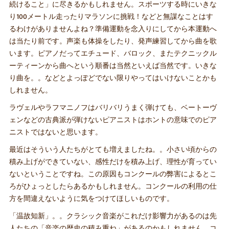
続けること」に尽きるかもしれません。スポーツする時にいきな
り100メートル走ったりマラソンに挑戦！などと無謀なことはす
るわけがありませんよね？準備運動を念入りにしてから本運動へ
は当たり前です。声楽も体操をしたり、発声練習してから曲を歌
います。ピアノだってエチュード、バロック、またテクニックル
ーティーンから曲へという順番は当然といえば当然です。いきな
り曲を。。などとよっぽどでない限りやってはいけないことかも
しれません。
ラヴェルやラフマニノフはバリバリうまく弾けても、ベートーヴ
ェンなどの古典派が弾けないピアニストはホントの意味でのピア
ニストではないと思います。
最近はそういう人たちがとても増えましたね。。小さい頃からの
積み上げができていない、感性だけを積み上げ、理性が育ってい
ないということですね。この原因もコンクールの弊害によるとこ
ろがひょっとしたらあるかもしれません。コンクールの利用の仕
方を間違えないように気をつけてほしいものです。
「温故知新」。。クラシック音楽がこれだけ影響力があるのは先
人たちの「音楽の歴史の積み重ね」があるのかもしれません。コ