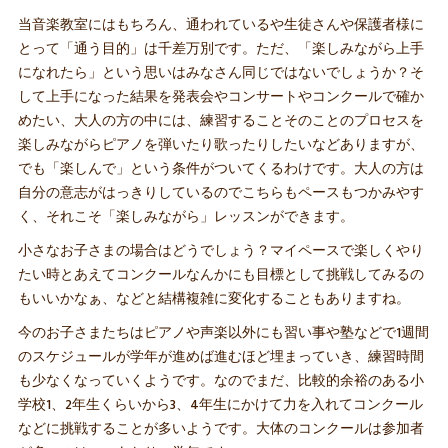
当音楽教室にはもちろん、通われているや生徒さんや保護者様に
とって「通う目的」は千差万別です。ただ、「楽しみながら上手
になれたら」という思いはみなさん同じではないでしょうか？そ
して上手になった結果を発表会やコンサートやコンクールで確か
めたい、大人の方の中には、練習することそのことのプロセスを
楽しみながらピアノを弾いたり歌ったりしたいなどありますが、
でも「楽しんで」という条件がついてくるわけです。大人の方は
自分の意志がはっきりしているのでこちらもペースもつかみやす
く、それこそ「楽しみながら」レッスンができます。
小さなお子さまの場合はどうでしょう？マイペースで楽しくやり
たい時とあえてコンクールなんかにも目標として挑戦してみるの
もいいかなぁ、などと結構複雑に変化することもありますね。
今のお子さまたちはピアノや声楽以外にも習い事や塾などで1週間
のスケジュールが学年が進めば進むほど埋まっていき、練習時間
も少なくなっていくようです。なのでまだ、比較的余裕のある小
学校1、2年生くらいから3、4年生にかけて力を入れてコンクール
などに挑戦することが多いようです。大体のコンクールは参加者