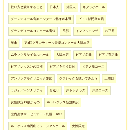
戦い方と競争すること
日本人
外国人
キタラ小ホール
グランディール音楽コンクール北海道本選
ピアノ部門審査員
グランディールコンクール審査
風邪
インフルエンザ
お正月
年末
第3回グランディール音楽コンクール大阪本選
ムラマツリサイタルホール
大阪本選
ピアノ名曲
ピアノ有名曲
ピアノレッスンの目標
ピアノを習う目的
ピアノ新コース
アンサンブルクリニック帯広
クラシックも聴いてみよう
土曜日
ラジオパーソナリティ
若返り
声トレクラス
声楽コース
女性限定45歳からの
声トレクラス新規開設
室内楽サマーセミナーin 札幌 2023
ル・ケレス南円山ミュージアムホール
女性限定