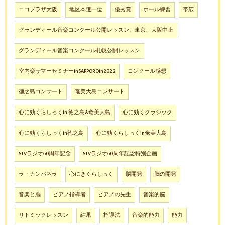
ココプラザ大阪
地区本選一位
優秀賞
ホール練習
帯広
グランディール音楽コンクール公開レッスン、東京、大阪中止
グランディール音楽コンクール札幌公開レッスン
室内楽サマーセミナーinSAPPOROin2022
コンクール感想
徳之島コンサート
奄美大島コンサート
心に効くらしっくin 徳之島&奄美大島
心に効くクラシック
心に効くらしっくin徳之島
心に効くらしっくin奄美大島
STVラジオ60周年記念
STVラジオ60周年記念特別企画
ラ・カンパネラ
心にきくらしっく
脳開発
脳の開発
音楽と脳
ピアノ指導者
ピアノの先生
音楽的脳
リトミックレッスン
結果
指導法
音楽的能力
能力