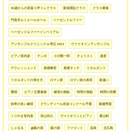
45歳からの若返り声トレクラス
新規開設クラス
クラス募集
門真市ルミエールホール
ベーゼンドルファー
ベーゼンドルファーインペリアル
アンサンブルクリニック in 帯広 2023
ヴァイオリンアンサンブル
ピアノ室内楽
テンポ
小川剛一郎
チェリスト
速度
デクレッシェンド
基礎練習
基礎タッチ
リタルダンド
リタルダンドの弾き方
ロマン派
ロマン派の表現
勘違い
重唱
ピアノ五重奏曲
練習の無駄
時間の無駄
時間の浪費
効率の良い練習
グランディール音楽コンクール予選
最優秀賞
くりやま室内楽
深山尚久
ヴァイオリンとピアノ
栗山町
しゃるる
@森の湯
森の湯
ファゴット
温泉
北広島