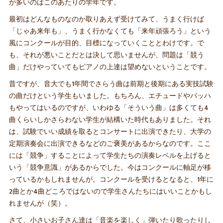
が多いのはこのあたりの学年です。
最初はどんなものなのか取りあえず受けてみて、うまく行けば
「じゃあ来年も」、うまく行かなくても「来年頑張ろう」という
風にコンクールが目的、目標になっていくこととわけです。で
も、それが悪いことだとは決して思いませんが、問題は「競う
曲」だけやっていてもピアノの上達は望めないということです。
昔ですが、音大でも1年間でさらう曲は前期と後期にある実技試験
の曲だけという学生もいました。もちろん、エチュードやバッハ
もやってはいるのですが、いわゆる「そういう曲」は多くても4
曲くらいしかさらわない学生が結構いた時代もありました。それ
は、試験でいい成績を取るとコンサートに出演できたり、大学の
定期演奏会に出演できるなどのご褒美があるからなのです。ここ
には「競争」することによって学生たちの演奏レベルを上げると
いう「競争意識」があるからでした。今はコンクールに軸足が移
っているかもしれませんが。コンクールを受けるとなると、1年に
2曲とか4曲どころではないので学生さんたちにはいいことかもし
れませんが（笑）。
さて、小さいお子さん達は「音楽を楽しく」弾いたり歌ったりし