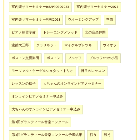
室内楽サマーセミナーinSAPPORO2023
室内楽サマーセミナー2023
室内楽サマーセミナー札幌2023
ウオーミングアップ
準備
ピアノ練習準備
トレーニングメソッド
北の音楽仲間
渡部大三郎
クラリネット
マイケルザレツキー
ヴィオラ
ボストン交響楽団
ボストン
ブルッフ
ブルッフ6つの小品
モーツァルトケーゲルシュタットトリオ
日常のレッスン
レッスンの様子
大ちゃんのオンラインピアノセミナー
オンラインピアノセミナー申込み
大ちゃんのオンラインピアノセミナー申込み
第3回グランディール音楽コンクール
第3回グランディール音楽コンクール予選結果
戦う
競う