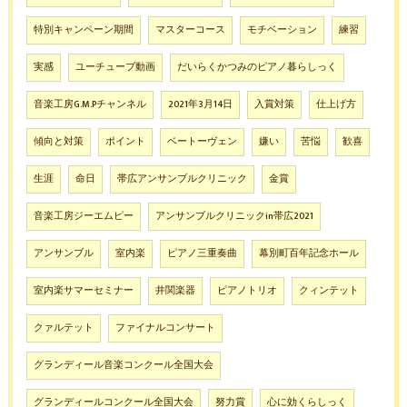
特別キャンペーン期間
マスターコース
モチベーション
練習
実感
ユーチューブ動画
だいらくかつみのピアノ暮らしっく
音楽工房G.M.Pチャンネル
2021年3月14日
入賞対策
仕上げ方
傾向と対策
ポイント
ベートーヴェン
嫌い
苦悩
歓喜
生涯
命日
帯広アンサンブルクリニック
金賞
音楽工房ジーエムピー
アンサンブルクリニックin帯広2021
アンサンブル
室内楽
ピアノ三重奏曲
幕別町百年記念ホール
室内楽サマーセミナー
井関楽器
ピアノトリオ
クィンテット
クァルテット
ファイナルコンサート
グランディール音楽コンクール全国大会
グランディールコンクール全国大会
努力賞
心に効くらしっく