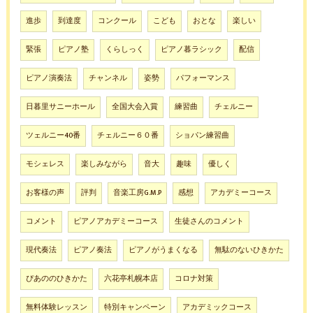
進歩
到達度
コンクール
こども
おとな
楽しい
緊張
ピアノ塾
くらしっく
ピアノ暮ラシック
配信
ピアノ演奏法
チャンネル
姿勢
パフォーマンス
日暮里サニーホール
全国大会入賞
練習曲
チェルニー
ツェルニー40番
チェルニー６０番
ショパン練習曲
モシェレス
楽しみながら
音大
趣味
優しく
お客様の声
評判
音楽工房G.M.P
感想
アカデミーコース
コメント
ピアノアカデミーコース
生徒さんのコメント
現代奏法
ピアノ奏法
ピアノがうまくなる
無駄のないひきかた
ぴあののひきかた
六花亭札幌本店
コロナ対策
無料体験レッスン
特別キャンペーン
アカデミックコース