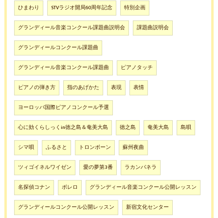
ひまわり
STVラジオ開局60周年記念
特別企画
グランディール音楽コンクール課題曲説明会
課題曲説明会
グランディールコンクール課題曲
グランディール音楽コンクール課題曲
ピアノタッチ
ピアノの弾き方
指のあげかた
表現
表情
ヨーロッパ国際ピアノコンクール予選
心に効くらしっくin徳之島＆奄美大島
徳之島
奄美大島
島唄
シマ唄
ふるさと
トロンボーン
蘇州夜曲
ツィゴイネルワイゼン
愛の夢第3番
ラカンパネラ
名探偵コナン
ボレロ
グランディール音楽コンクール公開レッスン
グランディールコンクール公開レッスン
新宿文化センター