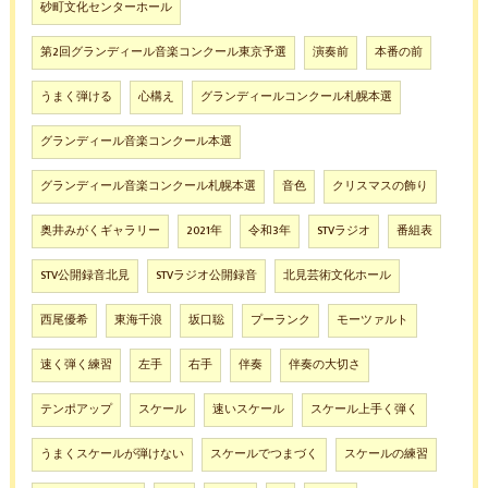
砂町文化センターホール
第2回グランディール音楽コンクール東京予選
演奏前
本番の前
うまく弾ける
心構え
グランディールコンクール札幌本選
グランディール音楽コンクール本選
グランディール音楽コンクール札幌本選
音色
クリスマスの飾り
奥井みがくギャラリー
2021年
令和3年
STVラジオ
番組表
STV公開録音北見
STVラジオ公開録音
北見芸術文化ホール
西尾優希
東海千浪
坂口聡
プーランク
モーツァルト
速く弾く練習
左手
右手
伴奏
伴奏の大切さ
テンポアップ
スケール
速いスケール
スケール上手く弾く
うまくスケールが弾けない
スケールでつまづく
スケールの練習