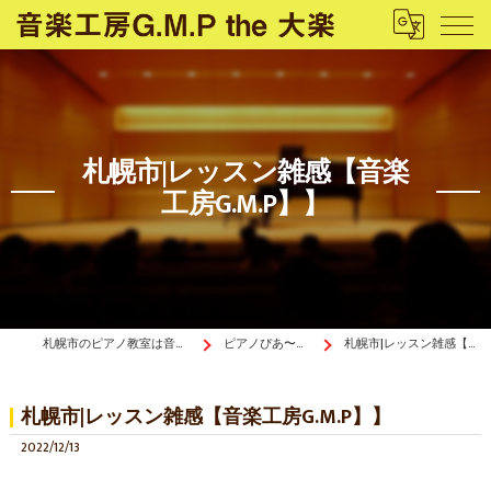
札幌市|レッスン雑感【音楽
工房G.M.P】】
札幌市のピアノ教室は音楽工房G.M.P the 大楽
ピアノぴあ〜の《ブログ》
札幌市|レッスン雑感【音楽工房G.M.P】】
札幌市|レッスン雑感【音楽工房G.M.P】】
2022/12/13