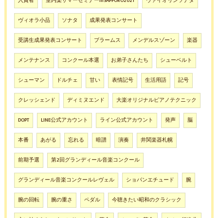
入賞者
室内楽サマーセミナーinSAPPORO2021
ヴァイオリンソナタ
ヴィオラ小品
ソナタ
成果発表コンサート
受講生成果発表コンサート
ブラームス
メンデルスゾーン
楽器
メンテナンス
コンクール本選
お弟子さんたち
シューベルト
シューマン
ドルチェ
甘い
表情記号
生活用語
記号
クレッシェンド
ディミヌエンド
大楽オリジナルピアノテクニック
DOPT
LINE公式アカウント
ライン公式アカウント
発声
脳
本番
あがる
忘れる
暗譜
演奏
井関楽器札幌
前期予選
第2回グランディール音楽コンクール
グランディール音楽コンクールレヴェル
ショパンエチュード
腕
腕の回転
腕の重さ
ペダル
今聴きたい昭和のクラシック