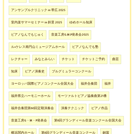
アンサンブルクリニック in 帯広 2025
室内楽サマーセミナー in 斜里 2025
ゆめホール知床
ピアノなんでもじゅく
音楽工房G.M.P発表会2025
ル•ケレス南円山ミュージアムホール
ピアノなんでも塾
レクチャー
みなとみらい
チケット
チケットご予約
曲芸
知床
ピアノ演奏史
ブルグミュラーコンクール
ヨーロッパ国際ピアノコンクール全国大会
福井合奏団
福井
福井県立ハーモニーホール
モーツァルトピアノ協奏曲第21番
福井合奏団第60回定期演奏会
演奏テクニック
ピアノ作品
音楽工房G・M・P発表会
第6回グランディール音楽コンクール全国大会
横浜関内ホール
第6回グランディール音楽コンクール
銅賞