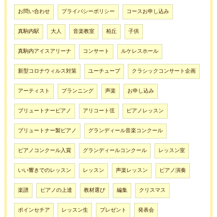
お問い合わせ
プライバシーポリシー
コースお申し込み
真駒内駅
大人
音楽教室
柏丘
子供
真駒内アイスアリーナ
コンサート
ルケレスホール
新型コロナウィルス対策
ユーチューブ
クラシックコンサート企画
アーティスト
プランニング
声楽
お申し込み
ブリュートナーピアノ
アリコート弦
ピアノレッスン
ブリュートナー製ピアノ
グランディール音楽コンクール
ピアノコンクール入賞
グランディールコンクール
レッスン室
いい響きでのレッスン
レッスン
声楽レッスン
ピアノ演奏
楽譜
ピアノの上達
教材選び
編集
クリスマス
ポインセチア
レッスン生
プレゼント
発表会