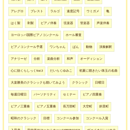
アレグロ
プレスト
ラルゴ
速度記号
ウミガメ
亀
はく製
剥製
ピアノ伴奏
弦楽器
管楽器
声楽伴奏
ヨーロッパ国際ピアノコンクール
ホール審査
ピアノコンクール予選
ワンちゃん
ぱん
動物
演奏解釈
アナリーゼ
分析
楽曲分析
和声
オーディション
心に効くらしっくVol.3
だいらくゆみこ
初夏に聴きたい珠玉の名曲
大楽勝美のクラシックも聴いてみよう
クラシック
日曜日
毎週日曜日
パーソナリティ
セミナー
ピアノ四重奏
ピアノ三重奏
ピアノ五重奏
長万部町
大空町
斜里町
昭和のクラシック
目標
コンクール参加
コンクール入賞