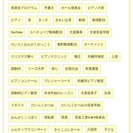
発表会プログラム
手書き
ホール発表会
ピアノの音
ピアノ
音
タッチ
きれいな音
動画
動画配信
YouTube
ユーチューブ動画配信
大楽勝美
大楽音楽学校
だいらくおんがくがっこう
無料動画配信
オーナメント
クリスマス飾り
ピアノテクニック
矯正
札幌市南区
上達
真駒内
リーズ大学
傍ら
全国大会
本選通過
ピアノコンクール
プレジャーコース
札幌市ピアノ教室
真駒内ピアノ教室
年末年始のレッスン
大楽裕美子
合宿
イギリス
だいらくかつみ
だいらくかつみの音楽学校
おんがくこうぼう
奨励賞
受賞
音楽工房G.M.P発表会
ムルティプラコンサート
きたこぶしホール
六花亭
子ども