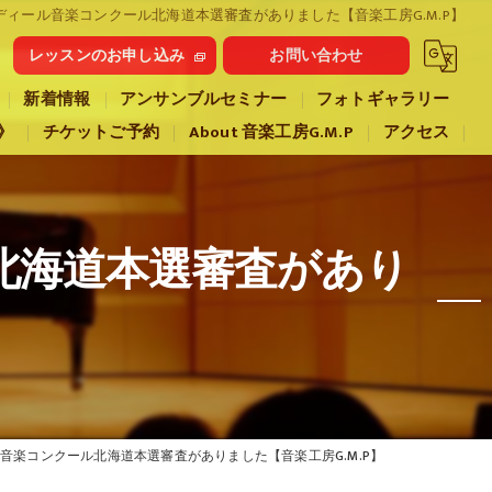
ディール音楽コンクール北海道本選審査がありました【音楽工房G.M.P】
レッスンのお申し込み
お問い合わせ
新着情報
アンサンブルセミナー
フォトギャラリー
》
チケットご予約
About 音楽工房G.M.P
アクセス
北海道本選審査があり
】
音楽コンクール北海道本選審査がありました【音楽工房G.M.P】