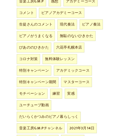
音楽工房G.M.P
感想
アカデミーコース
コメント
ピアノアカデミーコース
生徒さんのコメント
現代奏法
ピアノ奏法
ピアノがうまくなる
無駄のないひきかた
ぴあののひきかた
六花亭札幌本店
コロナ対策
無料体験レッスン
特別キャンペーン
アカデミックコース
特別キャンペーン期間
マスターコース
モチベーション
練習
実感
ユーチューブ動画
だいらくかつみのピアノ暮らしっく
音楽工房G.M.Pチャンネル
2021年3月14日