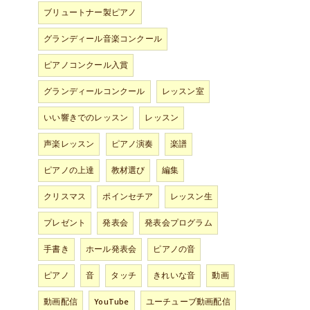
ブリュートナー製ピアノ
グランディール音楽コンクール
ピアノコンクール入賞
グランディールコンクール
レッスン室
いい響きでのレッスン
レッスン
声楽レッスン
ピアノ演奏
楽譜
ピアノの上達
教材選び
編集
クリスマス
ポインセチア
レッスン生
プレゼント
発表会
発表会プログラム
手書き
ホール発表会
ピアノの音
ピアノ
音
タッチ
きれいな音
動画
動画配信
YouTube
ユーチューブ動画配信