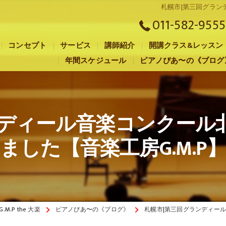
札幌市|第三回グラン
011-582-9555
コンセプト
サービス
講師紹介
開講クラス&レッスン
年間スケジュール
ピアノぴあ〜の《ブログ
札幌市のピアノ教室･音楽工房G.M.P the 大楽の口コミ情報
札幌市のピアノ教室･音楽工房G.M.P the 大楽の評判
ンディール音楽コンクール
札幌市のピアノ教室･音楽工房G.M.P the 大楽のお客様の声
ました【音楽工房G.M.P
.P the 大楽
ピアノぴあ〜の《ブログ》
札幌市|第三回グランディール