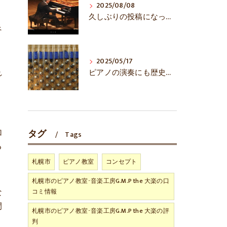
2025/08/08
久しぶりの投稿になってしまいました……
良
く
2025/05/17
れ
ピアノの演奏にも歴史あり！？
加
タグ
Tags
る
く
札幌市
ピアノ教室
コンセプト
札幌市のピアノ教室･音楽工房G.M.P the 大楽の口
な
コミ情報
間
札幌市のピアノ教室･音楽工房G.M.P the 大楽の評
く
判