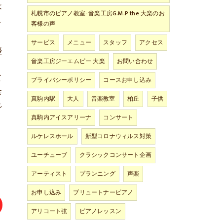
は
札幌市のピアノ教室･音楽工房G.M.P the 大楽のお
こ
客様の声
サービス
メニュー
スタッフ
アクセス
優
音楽工房ジーエムピー 大楽
お問い合わせ
、
て
プライバシーポリシー
コースお申し込み
会
真駒内駅
大人
音楽教室
柏丘
子供
れ
真駒内アイスアリーナ
コンサート
ルケレスホール
新型コロナウィルス対策
ユーチューブ
クラシックコンサート企画
アーティスト
プランニング
声楽
お申し込み
ブリュートナーピアノ
アリコート弦
ピアノレッスン