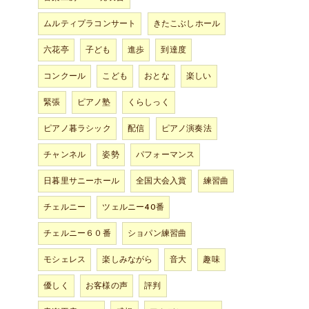
ムルティプラコンサート
きたこぶしホール
六花亭
子ども
進歩
到達度
コンクール
こども
おとな
楽しい
緊張
ピアノ塾
くらしっく
ピアノ暮ラシック
配信
ピアノ演奏法
チャンネル
姿勢
パフォーマンス
日暮里サニーホール
全国大会入賞
練習曲
チェルニー
ツェルニー40番
チェルニー６０番
ショパン練習曲
モシェレス
楽しみながら
音大
趣味
優しく
お客様の声
評判