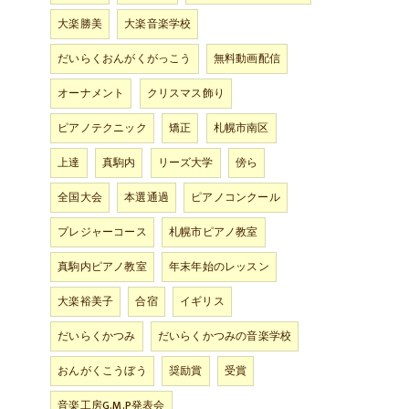
大楽勝美
大楽音楽学校
だいらくおんがくがっこう
無料動画配信
オーナメント
クリスマス飾り
ピアノテクニック
矯正
札幌市南区
上達
真駒内
リーズ大学
傍ら
全国大会
本選通過
ピアノコンクール
プレジャーコース
札幌市ピアノ教室
真駒内ピアノ教室
年末年始のレッスン
大楽裕美子
合宿
イギリス
だいらくかつみ
だいらくかつみの音楽学校
おんがくこうぼう
奨励賞
受賞
音楽工房G.M.P発表会