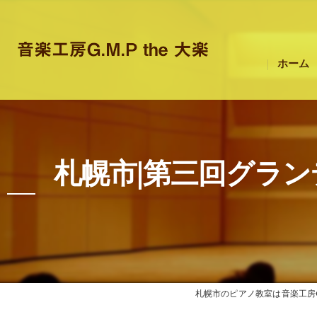
ホーム
札幌市|第三回グラ
札幌市のピアノ教室は音楽工房G.M