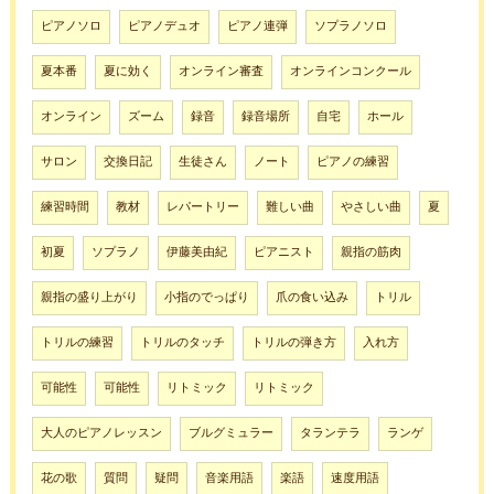
ピアノソロ
ピアノデュオ
ピアノ連弾
ソプラノソロ
夏本番
夏に効く
オンライン審査
オンラインコンクール
オンライン
ズーム
録音
録音場所
自宅
ホール
サロン
交換日記
生徒さん
ノート
ピアノの練習
練習時間
教材
レパートリー
難しい曲
やさしい曲
夏
初夏
ソプラノ
伊藤美由紀
ピアニスト
親指の筋肉
親指の盛り上がり
小指のでっぱり
爪の食い込み
トリル
トリルの練習
トリルのタッチ
トリルの弾き方
入れ方
可能性
可能性
リトミック
リトミック
大人のピアノレッスン
ブルグミュラー
タランテラ
ランゲ
花の歌
質問
疑問
音楽用語
楽語
速度用語