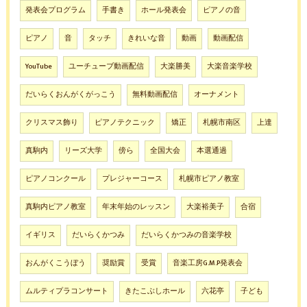
発表会プログラム
手書き
ホール発表会
ピアノの音
ピアノ
音
タッチ
きれいな音
動画
動画配信
YouTube
ユーチューブ動画配信
大楽勝美
大楽音楽学校
だいらくおんがくがっこう
無料動画配信
オーナメント
クリスマス飾り
ピアノテクニック
矯正
札幌市南区
上達
真駒内
リーズ大学
傍ら
全国大会
本選通過
ピアノコンクール
プレジャーコース
札幌市ピアノ教室
真駒内ピアノ教室
年末年始のレッスン
大楽裕美子
合宿
イギリス
だいらくかつみ
だいらくかつみの音楽学校
おんがくこうぼう
奨励賞
受賞
音楽工房G.M.P発表会
ムルティプラコンサート
きたこぶしホール
六花亭
子ども