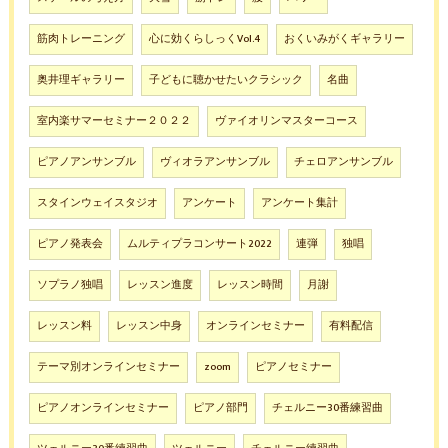
筋肉トレーニング
心に効くらしっくVol.4
おくいみがくギャラリー
奥井理ギャラリー
子どもに聴かせたいクラシック
名曲
室内楽サマーセミナー２０２２
ヴァイオリンマスターコース
ピアノアンサンブル
ヴィオラアンサンブル
チェロアンサンブル
スタインウェイスタジオ
アンケート
アンケート集計
ピアノ発表会
ムルティプラコンサート2022
連弾
独唱
ソプラノ独唱
レッスン進度
レッスン時間
月謝
レッスン料
レッスン中身
オンラインセミナー
有料配信
テーマ別オンラインセミナー
zoom
ピアノセミナー
ピアノオンラインセミナー
ピアノ部門
チェルニー30番練習曲