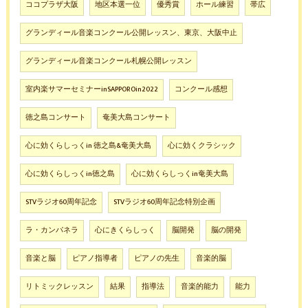
ココプラザ大阪
地区本選一位
優秀賞
ホール練習
帯広
グランディール音楽コンクール公開レッスン、東京、大阪中止
グランディール音楽コンクール札幌公開レッスン
室内楽サマーセミナーinSAPPOROin2022
コンクール感想
徳之島コンサート
奄美大島コンサート
心に効くらしっくin 徳之島&奄美大島
心に効くクラシック
心に効くらしっくin徳之島
心に効くらしっくin奄美大島
STVラジオ60周年記念
STVラジオ60周年記念特別企画
ラ・カンパネラ
心にきくらしっく
脳開発
脳の開発
音楽と脳
ピアノ指導者
ピアノの先生
音楽的脳
リトミックレッスン
結果
指導法
音楽的能力
能力