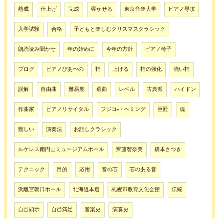
熟成
仕上げ
完成
寝かせる
東京音楽大学
ピアノ専攻
入学試験
合格
子どもと楽しむクリスマスクラシック
朗読読み聞かせ
年の始めに
今年の方針
ピアノ椅子
ブログ
ピアノぴあ〜の
指
上げる
指の強化
強い指
誤解
自由曲
難易度
選曲
レベル
古典派
ハイドン
作曲家
ピアノリサイタル
フジコ•・ヘミング
巨匠
魂
難しい
演奏法
お話しクラシック
ルケレス南円山ミュージアムホール
齊藤智奈美
橋本さつき
テクニック
目的
応用
音の芯
芯のある音
浜離宮朝日ホール
北海道本選
札幌市教育文化会館
伝統
自己顕示
自己満足
音楽史
演奏史