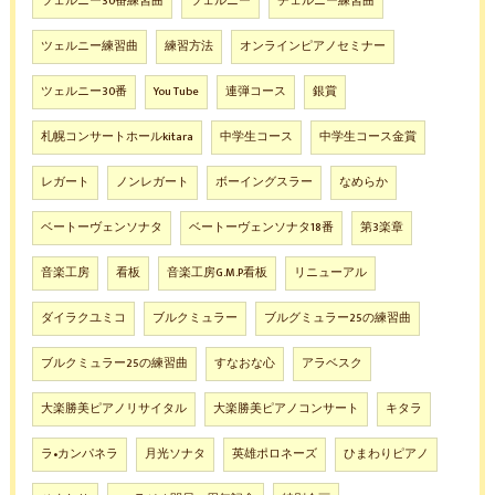
ツェルニー30番練習曲
ツェルニー
チェルニー練習曲
ツェルニー練習曲
練習方法
オンラインピアノセミナー
ツェルニー30番
You Tube
連弾コース
銀賞
札幌コンサートホールkitara
中学生コース
中学生コース金賞
レガート
ノンレガート
ボーイングスラー
なめらか
ベートーヴェンソナタ
ベートーヴェンソナタ18番
第3楽章
音楽工房
看板
音楽工房G.M.P看板
リニューアル
ダイラクユミコ
ブルクミュラー
ブルグミュラー25の練習曲
ブルクミュラー25の練習曲
すなおな心
アラベスク
大楽勝美ピアノリサイタル
大楽勝美ピアノコンサート
キタラ
ラ•カンパネラ
月光ソナタ
英雄ポロネーズ
ひまわりピアノ