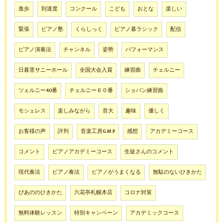
進歩
到達度
コンクール
こども
おとな
楽しい
緊張
ピアノ塾
くらしっく
ピアノ暮ラシック
配信
ピアノ演奏法
チャンネル
姿勢
パフォーマンス
日暮里サニーホール
全国大会入賞
練習曲
チェルニー
ツェルニー40番
チェルニー６０番
ショパン練習曲
モシェレス
楽しみながら
音大
趣味
優しく
お客様の声
評判
音楽工房G.M.P
感想
アカデミーコース
コメント
ピアノアカデミーコース
生徒さんのコメント
現代奏法
ピアノ奏法
ピアノがうまくなる
無駄のないひきかた
ぴあののひきかた
六花亭札幌本店
コロナ対策
無料体験レッスン
特別キャンペーン
アカデミックコース