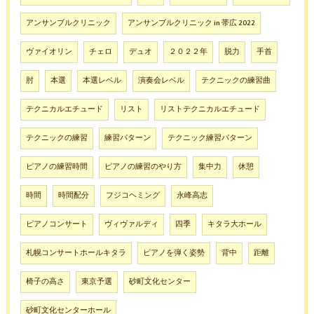
アンサンブルクリニック
アンサンブルクリニック in 帯広 2022
ヴァイオリン
チェロ
デュオ
２０２２年
脱力
手首
肘
本選
本選レベル
演奏会レベル
テクニックの練習曲
テクニカルエチュード
リスト
リストテクニカルエチュード
テクニックの練習
練習パターン
テクニック練習パターン
ピアノの練習時間
ピアノの練習のやり方
集中力
休憩
時間
時間配分
フジコヘミング
永峰高志
ピアノコンサート
ヴィヴァルディ
四季
キタラ大ホール
札幌コンサートホールキタラ
ピアノを弾く姿勢
背中
距離
椅子の高さ
東京予選
砂町文化センター
砂町文化センターホール