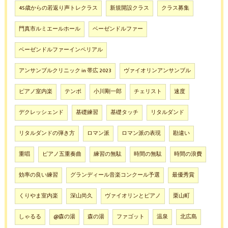
45歳からの若返り声トレクラス
新規開設クラス
クラス募集
門真市ルミエールホール
ベーゼンドルファー
ベーゼンドルファーインペリアル
アンサンブルクリニック in 帯広 2023
ヴァイオリンアンサンブル
ピアノ室内楽
テンポ
小川剛一郎
チェリスト
速度
デクレッシェンド
基礎練習
基礎タッチ
リタルダンド
リタルダンドの弾き方
ロマン派
ロマン派の表現
勘違い
重唱
ピアノ五重奏曲
練習の無駄
時間の無駄
時間の浪費
効率の良い練習
グランディール音楽コンクール予選
最優秀賞
くりやま室内楽
深山尚久
ヴァイオリンとピアノ
栗山町
しゃるる
@森の湯
森の湯
ファゴット
温泉
北広島