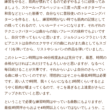
練習をやると、筋肉が慣れてくるので必ずやるように頑張ってみ
ましょう。スケール→アルペッジョ→三度→六度→オクターヴ→
和音などといった順番で、自分なりに普段使いのトレーニングパ
ターンを作ると、もし、練習時間がない時でも筋肉の記憶として
の残ってくれるので、いいルーティーンになります。それぞれの
テクニックパターンは曲からの短いフレーズの抜粋でもよいです
し、自分で作ってもいいと思います。ジョルジュ•シフラという大
ピアニストは自作のエクササイズの曲(これがまた曲としてもスゴ
イ！)を弾いてから、リストやショパンの作品を弾いていました。
このトレーニン時間は15~30分程度あれば充分です。最悪、時間の
余裕がなければこれだけでもよろしいかと思いますが、なるべく
毎日続けることが大事です。それからいよいよ自分のさらってい
る曲に移っていくのですが、理想的にはそこから最低1時間は必要
です。若い人で1時間、我々くらいになると2時間くらいするとよ
うやく筋肉が暖まってくるので、そこを過ぎると上達度がさらに
アップされていくと思います。
ということで必要な練習時間はやっている曲数にもよりますが、
最低1時間半からおよそ4時間以上くらいではないでしょうか。こ