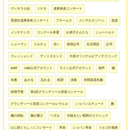
ヴィオラ小品
ソナタ
成果発表コンサート
受講生成果発表コンサート
ブラームス
メンデルスゾーン
楽器
メンテナンス
コンクール本選
お弟子さんたち
シューベルト
シューマン
ドルチェ
甘い
表情記号
生活用語
記号
クレッシェンド
ディミヌエンド
大楽オリジナルピアノテクニック
DOPT
LINE公式アカウント
ライン公式アカウント
発声
脳
本番
あがる
忘れる
暗譜
演奏
井関楽器札幌
前期予選
第2回グランディール音楽コンクール
グランディール音楽コンクールレヴェル
ショパンエチュード
腕
腕の回転
腕の重さ
ペダル
今聴きたい昭和のクラシック
心に効くらしっくコンサート
革命
ショパン革命
トルコ行進曲