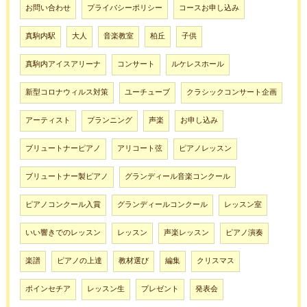
お問い合わせ
プライバシーポリシー
コースお申し込み
真駒内駅
大人
音楽教室
柏丘
子供
真駒内アイスアリーナ
コンサート
ルケレスホール
新型コロナウィルス対策
ユーチューブ
クラシックコンサート企画
アーティスト
プランニング
声楽
お申し込み
ブリュートナーピアノ
アリコート弦
ピアノレッスン
ブリュートナー製ピアノ
グランディール音楽コンクール
ピアノコンクール入賞
グランディールコンクール
レッスン室
いい響きでのレッスン
レッスン
声楽レッスン
ピアノ演奏
楽譜
ピアノの上達
教材選び
編集
クリスマス
ポインセチア
レッスン生
プレゼント
発表会