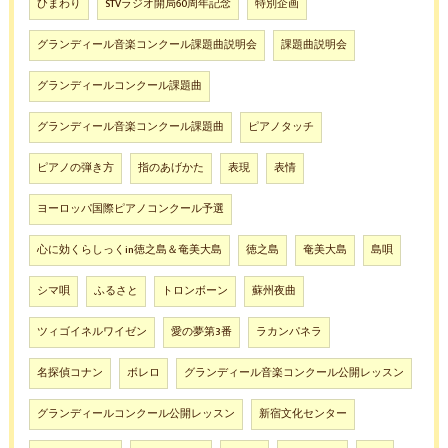
ひまわり
STVラジオ開局60周年記念
特別企画
グランディール音楽コンクール課題曲説明会
課題曲説明会
グランディールコンクール課題曲
グランディール音楽コンクール課題曲
ピアノタッチ
ピアノの弾き方
指のあげかた
表現
表情
ヨーロッパ国際ピアノコンクール予選
心に効くらしっくin徳之島＆奄美大島
徳之島
奄美大島
島唄
シマ唄
ふるさと
トロンボーン
蘇州夜曲
ツィゴイネルワイゼン
愛の夢第3番
ラカンパネラ
名探偵コナン
ボレロ
グランディール音楽コンクール公開レッスン
グランディールコンクール公開レッスン
新宿文化センター