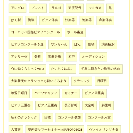
アレグロ
プレスト
ラルゴ
速度記号
ウミガメ
亀
はく製
剥製
ピアノ伴奏
弦楽器
管楽器
声楽伴奏
ヨーロッパ国際ピアノコンクール
ホール審査
ピアノコンクール予選
ワンちゃん
ぱん
動物
演奏解釈
アナリーゼ
分析
楽曲分析
和声
オーディション
心に効くらしっくVol.3
だいらくゆみこ
初夏に聴きたい珠玉の名曲
大楽勝美のクラシックも聴いてみよう
クラシック
日曜日
毎週日曜日
パーソナリティ
セミナー
ピアノ四重奏
ピアノ三重奏
ピアノ五重奏
長万部町
大空町
斜里町
昭和のクラシック
目標
コンクール参加
コンクール入賞
入賞者
室内楽サマーセミナーinSAPPORO2021
ヴァイオリンソナタ