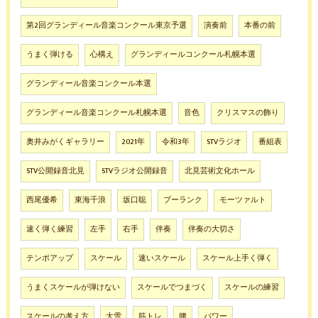
第2回グランディール音楽コンクール東京予選
演奏前
本番の前
うまく弾ける
心構え
グランディールコンクール札幌本選
グランディール音楽コンクール本選
グランディール音楽コンクール札幌本選
音色
クリスマスの飾り
奥井みがくギャラリー
2021年
令和3年
STVラジオ
番組表
STV公開録音北見
STVラジオ公開録音
北見芸術文化ホール
西尾優希
東海千浪
坂口聡
プーランク
モーツァルト
速く弾く練習
左手
右手
伴奏
伴奏の大切さ
テンポアップ
スケール
速いスケール
スケール上手く弾く
うまくスケールが弾けない
スケールでつまづく
スケールの練習
スケールの考え方
大雪
筋トレ
腰
パワー