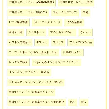
室内楽サマーセミナーinSAPPORO2023
室内楽サマーセミナー2023
室内楽サマーセミナー札幌2023
ウオーミングアップ
準備
ピアノ練習準備
トレーニングメソッド
北の音楽仲間
渡部大三郎
クラリネット
マイケルザレツキー
ヴィオラ
ボストン交響楽団
ボストン
ブルッフ
ブルッフ6つの小品
モーツァルトケーゲルシュタットトリオ
日常のレッスン
レッスンの様子
大ちゃんのオンラインピアノセミナー
オンラインピアノセミナー申込み
大ちゃんのオンラインピアノセミナー申込み
第3回グランディール音楽コンクール
第3回グランディール音楽コンクール予選結果
戦う
競う