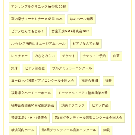
アンサンブルクリニック in 帯広 2025
室内楽サマーセミナー in 斜里 2025
ゆめホール知床
ピアノなんでもじゅく
音楽工房G.M.P発表会2025
ル•ケレス南円山ミュージアムホール
ピアノなんでも塾
レクチャー
みなとみらい
チケット
チケットご予約
曲芸
知床
ピアノ演奏史
ブルグミュラーコンクール
ヨーロッパ国際ピアノコンクール全国大会
福井合奏団
福井
福井県立ハーモニーホール
モーツァルトピアノ協奏曲第21番
福井合奏団第60回定期演奏会
演奏テクニック
ピアノ作品
音楽工房G・M・P発表会
第6回グランディール音楽コンクール全国大会
横浜関内ホール
第6回グランディール音楽コンクール
銅賞