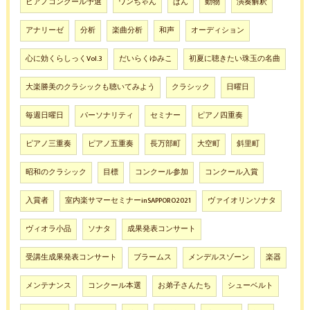
ピアノコンクール予選
ワンちゃん
ぱん
動物
演奏解釈
アナリーゼ
分析
楽曲分析
和声
オーディション
心に効くらしっくVol.3
だいらくゆみこ
初夏に聴きたい珠玉の名曲
大楽勝美のクラシックも聴いてみよう
クラシック
日曜日
毎週日曜日
パーソナリティ
セミナー
ピアノ四重奏
ピアノ三重奏
ピアノ五重奏
長万部町
大空町
斜里町
昭和のクラシック
目標
コンクール参加
コンクール入賞
入賞者
室内楽サマーセミナーinSAPPORO2021
ヴァイオリンソナタ
ヴィオラ小品
ソナタ
成果発表コンサート
受講生成果発表コンサート
ブラームス
メンデルスゾーン
楽器
メンテナンス
コンクール本選
お弟子さんたち
シューベルト