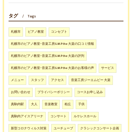
タグ
Tags
札幌市
ピアノ教室
コンセプト
札幌市のピアノ教室･音楽工房G.M.P the 大楽の口コミ情報
札幌市のピアノ教室･音楽工房G.M.P the 大楽の評判
札幌市のピアノ教室･音楽工房G.M.P the 大楽のお客様の声
サービス
メニュー
スタッフ
アクセス
音楽工房ジーエムピー 大楽
お問い合わせ
プライバシーポリシー
コースお申し込み
真駒内駅
大人
音楽教室
柏丘
子供
真駒内アイスアリーナ
コンサート
ルケレスホール
新型コロナウィルス対策
ユーチューブ
クラシックコンサート企画