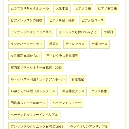
ムラマツリサイタルホール
大阪本選
ピアノ名曲
ピアノ有名曲
ピアノレッスンの目標
ピアノを習う目的
ピアノ新コース
アンサンブルクリニック帯広
クラシックも聴いてみよう
土曜日
ラジオパーソナリティ
若返り
声トレクラス
声楽コース
女性限定45歳からの
声トレクラス新規開設
室内楽サマーセミナーin 札幌 2023
ル・ケレス南円山ミュージアムホール
女性限定
45歳からの若返り声トレクラス
新規開設クラス
クラス募集
門真市ルミエールホール
ベーゼンドルファー
ベーゼンドルファーインペリアル
アンサンブルクリニック in 帯広 2023
ヴァイオリンアンサンブル