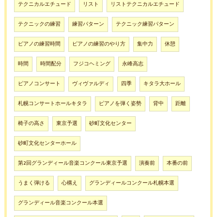
テクニカルエチュード
リスト
リストテクニカルエチュード
テクニックの練習
練習パターン
テクニック練習パターン
ピアノの練習時間
ピアノの練習のやり方
集中力
休憩
時間
時間配分
フジコヘミング
永峰高志
ピアノコンサート
ヴィヴァルディ
四季
キタラ大ホール
札幌コンサートホールキタラ
ピアノを弾く姿勢
背中
距離
椅子の高さ
東京予選
砂町文化センター
砂町文化センターホール
第2回グランディール音楽コンクール東京予選
演奏前
本番の前
うまく弾ける
心構え
グランディールコンクール札幌本選
グランディール音楽コンクール本選