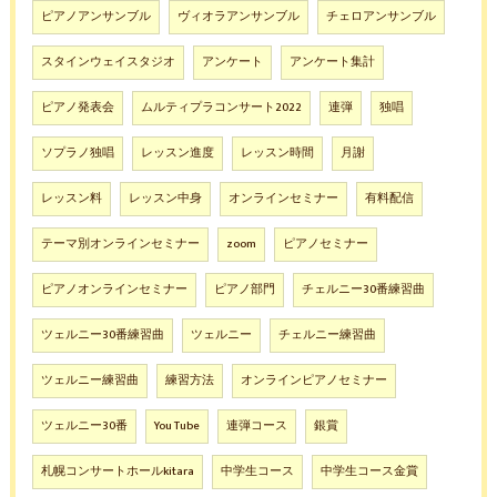
ピアノアンサンブル
ヴィオラアンサンブル
チェロアンサンブル
スタインウェイスタジオ
アンケート
アンケート集計
ピアノ発表会
ムルティプラコンサート2022
連弾
独唱
ソプラノ独唱
レッスン進度
レッスン時間
月謝
レッスン料
レッスン中身
オンラインセミナー
有料配信
テーマ別オンラインセミナー
zoom
ピアノセミナー
ピアノオンラインセミナー
ピアノ部門
チェルニー30番練習曲
ツェルニー30番練習曲
ツェルニー
チェルニー練習曲
ツェルニー練習曲
練習方法
オンラインピアノセミナー
ツェルニー30番
You Tube
連弾コース
銀賞
札幌コンサートホールkitara
中学生コース
中学生コース金賞