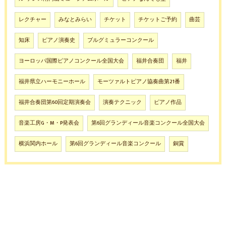
レクチャー
みなとみらい
チケット
チケットご予約
曲芸
知床
ピアノ演奏史
ブルグミュラーコンクール
ヨーロッパ国際ピアノコンクール全国大会
福井合奏団
福井
福井県立ハーモニーホール
モーツァルトピアノ協奏曲第21番
福井合奏団第60回定期演奏会
演奏テクニック
ピアノ作品
音楽工房G・M・P発表会
第6回グランディール音楽コンクール全国大会
横浜関内ホール
第6回グランディール音楽コンクール
銅賞