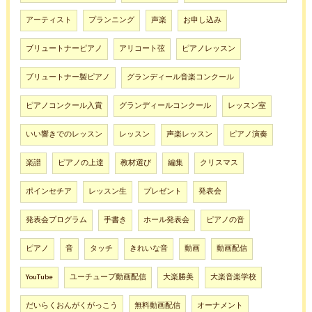
アーティスト
プランニング
声楽
お申し込み
ブリュートナーピアノ
アリコート弦
ピアノレッスン
ブリュートナー製ピアノ
グランディール音楽コンクール
ピアノコンクール入賞
グランディールコンクール
レッスン室
いい響きでのレッスン
レッスン
声楽レッスン
ピアノ演奏
楽譜
ピアノの上達
教材選び
編集
クリスマス
ポインセチア
レッスン生
プレゼント
発表会
発表会プログラム
手書き
ホール発表会
ピアノの音
ピアノ
音
タッチ
きれいな音
動画
動画配信
YouTube
ユーチューブ動画配信
大楽勝美
大楽音楽学校
だいらくおんがくがっこう
無料動画配信
オーナメント