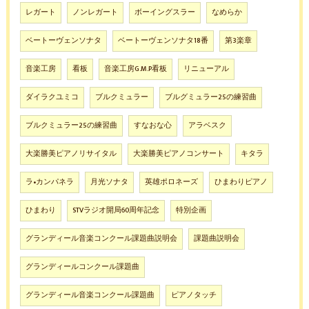
レガート
ノンレガート
ボーイングスラー
なめらか
ベートーヴェンソナタ
ベートーヴェンソナタ18番
第3楽章
音楽工房
看板
音楽工房G.M.P看板
リニューアル
ダイラクユミコ
ブルクミュラー
ブルグミュラー25の練習曲
ブルクミュラー25の練習曲
すなおな心
アラベスク
大楽勝美ピアノリサイタル
大楽勝美ピアノコンサート
キタラ
ラ•カンパネラ
月光ソナタ
英雄ポロネーズ
ひまわりピアノ
ひまわり
STVラジオ開局60周年記念
特別企画
グランディール音楽コンクール課題曲説明会
課題曲説明会
グランディールコンクール課題曲
グランディール音楽コンクール課題曲
ピアノタッチ