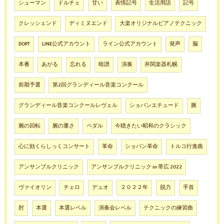
シューマン
ドルチェ
甘い
表情記号
生活用語
記号
クレッシェンド
ディミヌエンド
大楽オリジナルピアノテクニック
DOPT
LINE公式アカウント
ライン公式アカウント
発声
脳
本番
あがる
忘れる
暗譜
演奏
井関楽器札幌
前期予選
第2回グランディール音楽コンクール
グランディール音楽コンクールレヴェル
ショパンエチュード
腕
腕の回転
腕の重さ
ペダル
今聴きたい昭和のクラシック
心に効くらしっくコンサート
革命
ショパン革命
トルコ行進曲
アンサンブルクリニック
アンサンブルクリニック in 帯広 2022
ヴァイオリン
チェロ
デュオ
２０２２年
脱力
手首
肘
本選
本選レベル
演奏会レベル
テクニックの練習曲