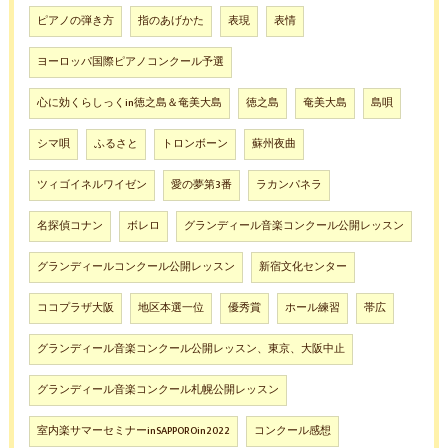
ピアノの弾き方
指のあげかた
表現
表情
ヨーロッパ国際ピアノコンクール予選
心に効くらしっくin徳之島＆奄美大島
徳之島
奄美大島
島唄
シマ唄
ふるさと
トロンボーン
蘇州夜曲
ツィゴイネルワイゼン
愛の夢第3番
ラカンパネラ
名探偵コナン
ボレロ
グランディール音楽コンクール公開レッスン
グランディールコンクール公開レッスン
新宿文化センター
ココプラザ大阪
地区本選一位
優秀賞
ホール練習
帯広
グランディール音楽コンクール公開レッスン、東京、大阪中止
グランディール音楽コンクール札幌公開レッスン
室内楽サマーセミナーinSAPPOROin2022
コンクール感想