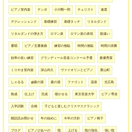
ピアノ室内楽
テンポ
小川剛一郎
チェリスト
速度
デクレッシェンド
基礎練習
基礎タッチ
リタルダンド
リタルダンドの弾き方
ロマン派
ロマン派の表現
勘違い
重唱
ピアノ五重奏曲
練習の無駄
時間の無駄
時間の浪費
効率の良い練習
グランディール音楽コンクール予選
最優秀賞
くりやま室内楽
深山尚久
ヴァイオリンとピアノ
栗山町
しゃるる
@森の湯
森の湯
ファゴット
温泉
北広島
熟成
仕上げ
完成
寝かせる
東京音楽大学
ピアノ専攻
入学試験
合格
子どもと楽しむクリスマスクラシック
朗読読み聞かせ
年の始めに
今年の方針
ピアノ椅子
ブログ
ピアノぴあ〜の
指
上げる
指の強化
強い指