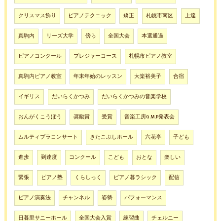
クリスマス飾り
ピアノテクニック
矯正
札幌市南区
上達
真駒内
リーズ大学
傍ら
全国大会
本選通過
ピアノコンクール
プレジャーコース
札幌市ピアノ教室
真駒内ピアノ教室
年末年始のレッスン
大楽裕美子
合宿
イギリス
だいらくかつみ
だいらくかつみの音楽学校
おんがくこうぼう
奨励賞
受賞
音楽工房G.M.P発表会
ムルティプラコンサート
きたこぶしホール
六花亭
子ども
進歩
到達度
コンクール
こども
おとな
楽しい
緊張
ピアノ塾
くらしっく
ピアノ暮ラシック
配信
ピアノ演奏法
チャンネル
姿勢
パフォーマンス
日暮里サニーホール
全国大会入賞
練習曲
チェルニー