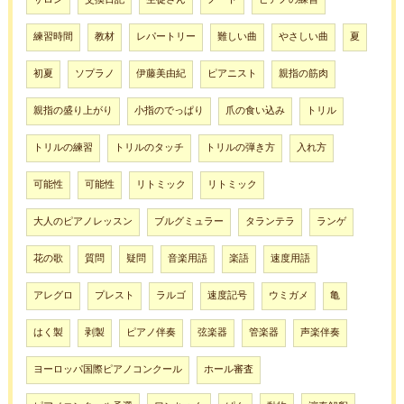
練習時間
教材
レパートリー
難しい曲
やさしい曲
夏
初夏
ソプラノ
伊藤美由紀
ピアニスト
親指の筋肉
親指の盛り上がり
小指のでっぱり
爪の食い込み
トリル
トリルの練習
トリルのタッチ
トリルの弾き方
入れ方
可能性
可能性
リトミック
リトミック
大人のピアノレッスン
ブルグミュラー
タランテラ
ランゲ
花の歌
質問
疑問
音楽用語
楽語
速度用語
アレグロ
プレスト
ラルゴ
速度記号
ウミガメ
亀
はく製
剥製
ピアノ伴奏
弦楽器
管楽器
声楽伴奏
ヨーロッパ国際ピアノコンクール
ホール審査