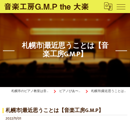
札幌市|最近思うことは【音
楽工房G.M.P】
札幌市のピアノ教室は音楽工房G.M.P the 大楽
ピアノぴあ〜の《ブログ》
札幌市|最近思うことは【音楽工房G.M.P】
札幌市|最近思うことは【音楽工房G.M.P】
2022/11/01