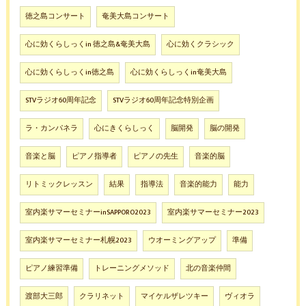
徳之島コンサート
奄美大島コンサート
心に効くらしっくin 徳之島&奄美大島
心に効くクラシック
心に効くらしっくin徳之島
心に効くらしっくin奄美大島
STVラジオ60周年記念
STVラジオ60周年記念特別企画
ラ・カンパネラ
心にきくらしっく
脳開発
脳の開発
音楽と脳
ピアノ指導者
ピアノの先生
音楽的脳
リトミックレッスン
結果
指導法
音楽的能力
能力
室内楽サマーセミナーinSAPPORO2023
室内楽サマーセミナー2023
室内楽サマーセミナー札幌2023
ウオーミングアップ
準備
ピアノ練習準備
トレーニングメソッド
北の音楽仲間
渡部大三郎
クラリネット
マイケルザレツキー
ヴィオラ