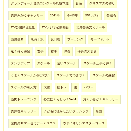
グランディール音楽コンクール札幌本選
音色
クリスマスの飾り
奥井みがくギャラリー
2021年
令和3年
STVラジオ
番組表
STV公開録音北見
STVラジオ公開録音
北見芸術文化ホール
西尾優希
東海千浪
坂口聡
プーランク
モーツァルト
速く弾く練習
左手
右手
伴奏
伴奏の大切さ
テンポアップ
スケール
速いスケール
スケール上手く弾く
うまくスケールが弾けない
スケールでつまづく
スケールの練習
スケールの考え方
大雪
筋トレ
腰
パワー
筋肉トレーニング
心に効くらしっくVol.4
おくいみがくギャラリー
奥井理ギャラリー
子どもに聴かせたいクラシック
名曲
室内楽サマーセミナー２０２２
ヴァイオリンマスターコース