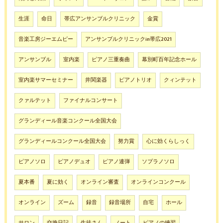
生涯
命日
帯広アンサンブルクリニック
金賞
音楽工房ジーエムピー
アンサンブルクリニックin帯広2021
アンサンブル
室内楽
ピアノ三重奏曲
幕別町百年記念ホール
室内楽サマーセミナー
井関楽器
ピアノトリオ
クィンテット
クァルテット
ファイナルコンサート
グランディール音楽コンクール全国大会
グランディールコンクール全国大会
努力賞
心に効くらしっく
ピアノソロ
ピアノデュオ
ピアノ連弾
ソプラノソロ
夏本番
夏に効く
オンライン審査
オンラインコンクール
オンライン
ズーム
録音
録音場所
自宅
ホール
サロン
交換日記
生徒さん
ノート
ピアノの練習