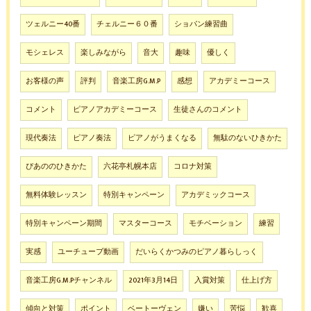
ツェルニー40番
チェルニー６０番
ショパン練習曲
モシェレス
楽しみながら
音大
趣味
優しく
お客様の声
評判
音楽工房G.M.P
感想
アカデミーコース
コメント
ピアノアカデミーコース
生徒さんのコメント
現代奏法
ピアノ奏法
ピアノがうまくなる
無駄のないひきかた
ぴあののひきかた
六花亭札幌本店
コロナ対策
無料体験レッスン
特別キャンペーン
アカデミックコース
特別キャンペーン期間
マスターコース
モチベーション
練習
実感
ユーチューブ動画
だいらくかつみのピアノ暮らしっく
音楽工房G.M.Pチャンネル
2021年3月14日
入賞対策
仕上げ方
傾向と対策
ポイント
ベートーヴェン
嫌い
苦悩
歓喜