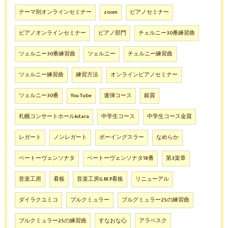
テーマ別オンラインセミナー
zoom
ピアノセミナー
ピアノオンラインセミナー
ピアノ部門
チェルニー30番練習曲
ツェルニー30番練習曲
ツェルニー
チェルニー練習曲
ツェルニー練習曲
練習方法
オンラインピアノセミナー
ツェルニー30番
You Tube
連弾コース
銀賞
札幌コンサートホールkitara
中学生コース
中学生コース金賞
レガート
ノンレガート
ボーイングスラー
なめらか
ベートーヴェンソナタ
ベートーヴェンソナタ18番
第3楽章
音楽工房
看板
音楽工房G.M.P看板
リニューアル
ダイラクユミコ
ブルクミュラー
ブルグミュラー25の練習曲
ブルクミュラー25の練習曲
すなおな心
アラベスク