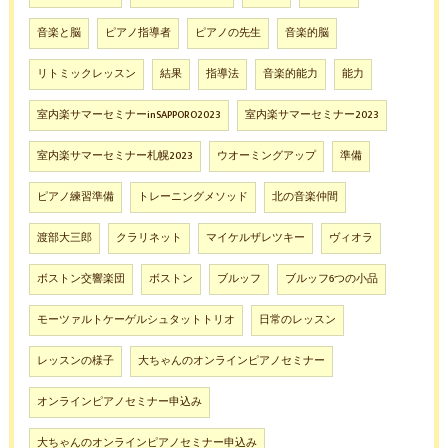
音楽と脳
ピアノ指導者
ピアノの先生
音楽的脳
リトミックレッスン
結果
指導法
音楽的能力
能力
室内楽サマーセミナーinSAPPORO2023
室内楽サマーセミナー2023
室内楽サマーセミナー札幌2023
ウオーミングアップ
準備
ピアノ練習準備
トレーニングメソッド
北の音楽仲間
渡部大三郎
クラリネット
マイケルザレツキー
ヴィオラ
ボストン交響楽団
ボストン
ブルッフ
ブルッフ6つの小品
モーツァルトケーゲルシュタットトリオ
日常のレッスン
レッスンの様子
大ちゃんのオンラインピアノセミナー
オンラインピアノセミナー申込み
大ちゃんのオンラインピアノセミナー申込み