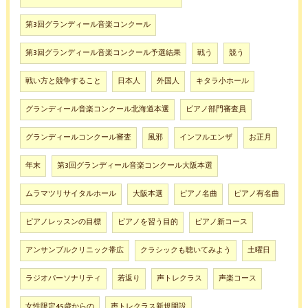
第3回グランディール音楽コンクール
第3回グランディール音楽コンクール予選結果
戦う
競う
戦い方と競争すること
日本人
外国人
キタラ小ホール
グランディール音楽コンクール北海道本選
ピアノ部門審査員
グランディールコンクール審査
風邪
インフルエンザ
お正月
年末
第3回グランディール音楽コンクール大阪本選
ムラマツリサイタルホール
大阪本選
ピアノ名曲
ピアノ有名曲
ピアノレッスンの目標
ピアノを習う目的
ピアノ新コース
アンサンブルクリニック帯広
クラシックも聴いてみよう
土曜日
ラジオパーソナリティ
若返り
声トレクラス
声楽コース
女性限定45歳からの
声トレクラス新規開設