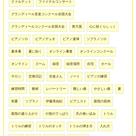
クァルテット
ファイナルコンサート
グランディール音楽コンクール全国大会
グランディールコンクール全国大会
努力賞
心に効くらしっく
ピアノソロ
ピアノデュオ
ピアノ連弾
ソプラノソロ
夏本番
夏に効く
オンライン審査
オンラインコンクール
オンライン
ズーム
録音
録音場所
自宅
ホール
サロン
交換日記
生徒さん
ノート
ピアノの練習
練習時間
教材
レパートリー
難しい曲
やさしい曲
夏
初夏
ソプラノ
伊藤美由紀
ピアニスト
親指の筋肉
親指の盛り上がり
小指のでっぱり
爪の食い込み
トリル
トリルの練習
トリルのタッチ
トリルの弾き方
入れ方