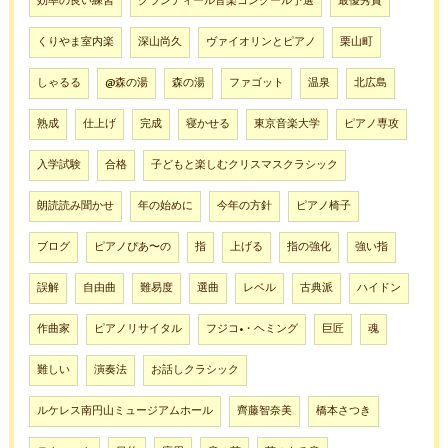
効率の良い練習
グランディール音楽コンクール予選
最優秀賞
くりやま室内楽
深山尚久
ヴァイオリンとピアノ
栗山町
しゃるる
@森の湯
森の湯
ファゴット
温泉
北広島
熟成
仕上げ
完成
寝かせる
東京音楽大学
ピアノ専攻
入学試験
合格
子どもと楽しむクリスマスクラシック
朗読読み聞かせ
年の始めに
今年の方針
ピアノ椅子
ブログ
ピアノぴあ〜の
指
上げる
指の強化
強い指
誤解
自由曲
難易度
選曲
レベル
古典派
ハイドン
作曲家
ピアノリサイタル
フジコ•・ヘミング
巨匠
魂
難しい
演奏法
お話しクラシック
ルケレス南円山ミュージアムホール
齊藤智奈美
橋本さつき