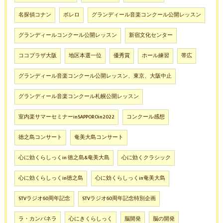
名探偵コナン
ボレロ
グランディール音楽コンクール公開レッスン
グランディールコンクール公開レッスン
新宿文化センター
ココプラザ大阪
地区本選一位
優秀賞
ホール練習
帯広
グランディール音楽コンクール公開レッスン、東京、大阪中止
グランディール音楽コンクール札幌公開レッスン
室内楽サマーセミナーinSAPPOROin2022
コンクール感想
徳之島コンサート
奄美大島コンサート
心に効くらしっくin 徳之島&奄美大島
心に効くクラシック
心に効くらしっくin徳之島
心に効くらしっくin奄美大島
STVラジオ60周年記念
STVラジオ60周年記念特別企画
ラ・カンパネラ
心にきくらしっく
脳開発
脳の開発