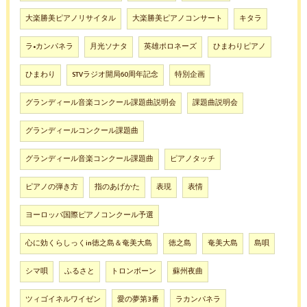
大楽勝美ピアノリサイタル
大楽勝美ピアノコンサート
キタラ
ラ•カンパネラ
月光ソナタ
英雄ポロネーズ
ひまわりピアノ
ひまわり
STVラジオ開局60周年記念
特別企画
グランディール音楽コンクール課題曲説明会
課題曲説明会
グランディールコンクール課題曲
グランディール音楽コンクール課題曲
ピアノタッチ
ピアノの弾き方
指のあげかた
表現
表情
ヨーロッパ国際ピアノコンクール予選
心に効くらしっくin徳之島＆奄美大島
徳之島
奄美大島
島唄
シマ唄
ふるさと
トロンボーン
蘇州夜曲
ツィゴイネルワイゼン
愛の夢第3番
ラカンパネラ