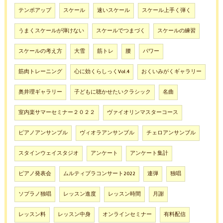
テンポアップ
スケール
速いスケール
スケール上手く弾く
うまくスケールが弾けない
スケールでつまづく
スケールの練習
スケールの考え方
大雪
筋トレ
腰
パワー
筋肉トレーニング
心に効くらしっくVol.4
おくいみがくギャラリー
奥井理ギャラリー
子どもに聴かせたいクラシック
名曲
室内楽サマーセミナー２０２２
ヴァイオリンマスターコース
ピアノアンサンブル
ヴィオラアンサンブル
チェロアンサンブル
スタインウェイスタジオ
アンケート
アンケート集計
ピアノ発表会
ムルティプラコンサート2022
連弾
独唱
ソプラノ独唱
レッスン進度
レッスン時間
月謝
レッスン料
レッスン中身
オンラインセミナー
有料配信