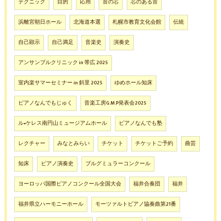
テクニック
目的
応用
音の芯
芯のある音
浜離宮朝日ホール
北海道本選
札幌市教育文化会館
伝統
自己顕示
自己満足
音楽史
演奏史
アンサンブルクリニック in 帯広 2025
室内楽サマーセミナー in 斜里 2025
ゆめホール知床
ピアノなんでもじゅく
音楽工房G.M.P発表会2025
ル•ケレス南円山ミュージアムホール
ピアノなんでも塾
レクチャー
みなとみらい
チケット
チケットご予約
曲芸
知床
ピアノ演奏史
ブルグミュラーコンクール
ヨーロッパ国際ピアノコンクール全国大会
福井合奏団
福井
福井県立ハーモニーホール
モーツァルトピアノ協奏曲第21番