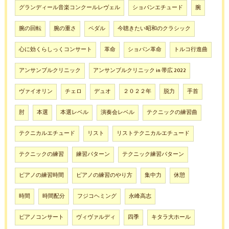
グランディール音楽コンクールレヴェル
ショパンエチュード
腕
腕の回転
腕の重さ
ペダル
今聴きたい昭和のクラシック
心に効くらしっくコンサート
革命
ショパン革命
トルコ行進曲
アンサンブルクリニック
アンサンブルクリニック in 帯広 2022
ヴァイオリン
チェロ
デュオ
２０２２年
脱力
手首
肘
本選
本選レベル
演奏会レベル
テクニックの練習曲
テクニカルエチュード
リスト
リストテクニカルエチュード
テクニックの練習
練習パターン
テクニック練習パターン
ピアノの練習時間
ピアノの練習のやり方
集中力
休憩
時間
時間配分
フジコヘミング
永峰高志
ピアノコンサート
ヴィヴァルディ
四季
キタラ大ホール