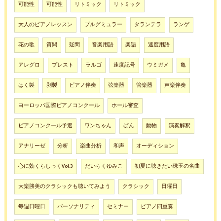
可能性
可能性
リトミック
リトミック
大人のピアノレッスン
ブルグミュラー
タランテラ
ランゲ
花の歌
質問
疑問
音楽用語
楽語
速度用語
アレグロ
プレスト
ラルゴ
速度記号
ウミガメ
亀
はく製
剥製
ピアノ伴奏
弦楽器
管楽器
声楽伴奏
ヨーロッパ国際ピアノコンクール
ホール審査
ピアノコンクール予選
ワンちゃん
ぱん
動物
演奏解釈
アナリーゼ
分析
楽曲分析
和声
オーディション
心に効くらしっくVol.3
だいらくゆみこ
初夏に聴きたい珠玉の名曲
大楽勝美のクラシックも聴いてみよう
クラシック
日曜日
毎週日曜日
パーソナリティ
セミナー
ピアノ四重奏