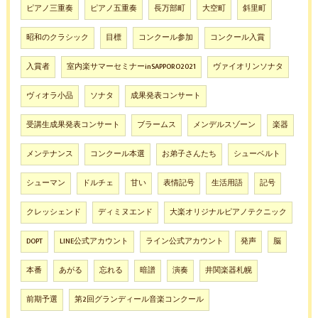
ピアノ三重奏
ピアノ五重奏
長万部町
大空町
斜里町
昭和のクラシック
目標
コンクール参加
コンクール入賞
入賞者
室内楽サマーセミナーinSAPPORO2021
ヴァイオリンソナタ
ヴィオラ小品
ソナタ
成果発表コンサート
受講生成果発表コンサート
ブラームス
メンデルスゾーン
楽器
メンテナンス
コンクール本選
お弟子さんたち
シューベルト
シューマン
ドルチェ
甘い
表情記号
生活用語
記号
クレッシェンド
ディミヌエンド
大楽オリジナルピアノテクニック
DOPT
LINE公式アカウント
ライン公式アカウント
発声
脳
本番
あがる
忘れる
暗譜
演奏
井関楽器札幌
前期予選
第2回グランディール音楽コンクール