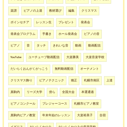
楽譜
ピアノの上達
教材選び
編集
クリスマス
ポインセチア
レッスン生
プレゼント
発表会
発表会プログラム
手書き
ホール発表会
ピアノの音
ピアノ
音
タッチ
きれいな音
動画
動画配信
YouTube
ユーチューブ動画配信
大楽勝美
大楽音楽学校
だいらくおんがくがっこう
無料動画配信
オーナメント
クリスマス飾り
ピアノテクニック
矯正
札幌市南区
上達
真駒内
リーズ大学
傍ら
全国大会
本選通過
ピアノコンクール
プレジャーコース
札幌市ピアノ教室
真駒内ピアノ教室
年末年始のレッスン
大楽裕美子
合宿
イギリス
だいらくかつみ
だいらくかつみの音楽学校