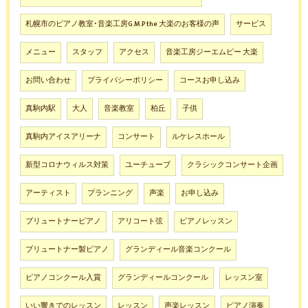
札幌市のピアノ教室･音楽工房G.M.P the 大楽のお客様の声
サービス
メニュー
スタッフ
アクセス
音楽工房ジーエムピー 大楽
お問い合わせ
プライバシーポリシー
コースお申し込み
真駒内駅
大人
音楽教室
柏丘
子供
真駒内アイスアリーナ
コンサート
ルケレスホール
新型コロナウィルス対策
ユーチューブ
クラシックコンサート企画
アーティスト
プランニング
声楽
お申し込み
ブリュートナーピアノ
アリコート弦
ピアノレッスン
ブリュートナー製ピアノ
グランディール音楽コンクール
ピアノコンクール入賞
グランディールコンクール
レッスン室
いい響きでのレッスン
レッスン
声楽レッスン
ピアノ演奏