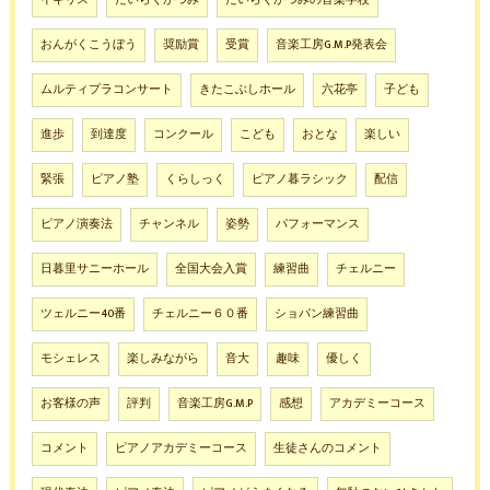
おんがくこうぼう
奨励賞
受賞
音楽工房G.M.P発表会
ムルティプラコンサート
きたこぶしホール
六花亭
子ども
進歩
到達度
コンクール
こども
おとな
楽しい
緊張
ピアノ塾
くらしっく
ピアノ暮ラシック
配信
ピアノ演奏法
チャンネル
姿勢
パフォーマンス
日暮里サニーホール
全国大会入賞
練習曲
チェルニー
ツェルニー40番
チェルニー６０番
ショパン練習曲
モシェレス
楽しみながら
音大
趣味
優しく
お客様の声
評判
音楽工房G.M.P
感想
アカデミーコース
コメント
ピアノアカデミーコース
生徒さんのコメント