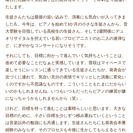
たします。
生徒さんたちは最後の追い込みで、演奏にも気合いが入ってきま
した💪。今年は、ピアノを始めて3か月の小さな生徒さんから、音
大受験を目指している高校生の生徒さん、そして2週間後にデュ
オリサイタルを控えている若いプロピアニストのお二人の連弾な
ど、にぎやかなコンサートになりそうです。
それにしても、目標に向かって進んでいく気持ちということは、
改めて必要なことだなぁと実感しています。普段はマイペースで
楽しそうにレッスンに通ってきている生徒さんたちが、発表会が
近づくに連れて、気合い充分の表情でキリッとした演奏に変化い
くのですから不思議なものです。こういうこともたまにだからい
いのかもしれませんね。いつもいつもだったらピアノの練習が嫌
になっちゃうかもしれませんから（笑）。
けれど、目標を持って進むことは素晴らしいと思います。大きな
目標のために、小さい目標を少しずつ積み重ねていくということ
は音楽以外の勉強にも共通します。生徒さんたちにも発表会本番
経験のみならず、そのプロセスも今後に生かしてもらえるとうれ