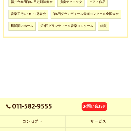
福井合奏団第60回定期演奏会
演奏テクニック
ピアノ作品
音楽工房G・M・P発表会
第6回グランディール音楽コンクール全国大会
横浜関内ホール
第6回グランディール音楽コンクール
銅賞
011-582-9555
お問い合わせ
コンセプト
サービス