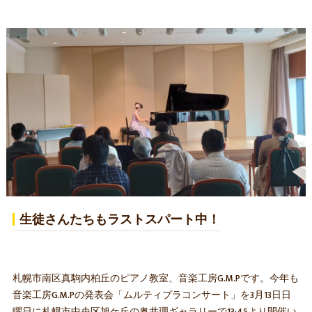
生徒さんたちもラストスパート中！
札幌市南区真駒内柏丘のピアノ教室、音楽工房G.M.Pです。今年も
音楽工房G.M.Pの発表会「ムルティプラコンサート」を3月13日日
曜日に札幌市中央区旭ケ丘の奥井理ギャラリーで13:45より開催い