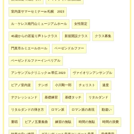
室内楽サマーセミナーin 札幌 2023
ル・ケレス南円山ミュージアムホール
女性限定
45歳からの若返り声トレクラス
新規開設クラス
クラス募集
門真市ルミエールホール
ベーゼンドルファー
ベーゼンドルファーインペリアル
アンサンブルクリニック in 帯広 2023
ヴァイオリンアンサンブル
ピアノ室内楽
テンポ
小川剛一郎
チェリスト
速度
デクレッシェンド
基礎練習
基礎タッチ
リタルダンド
リタルダンドの弾き方
ロマン派
ロマン派の表現
勘違い
重唱
ピアノ五重奏曲
練習の無駄
時間の無駄
時間の浪費