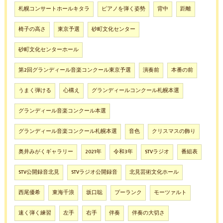
札幌コンサートホールキタラ
ピアノを弾く姿勢
背中
距離
椅子の高さ
東京予選
砂町文化センター
砂町文化センターホール
第2回グランディール音楽コンクール東京予選
演奏前
本番の前
うまく弾ける
心構え
グランディールコンクール札幌本選
グランディール音楽コンクール本選
グランディール音楽コンクール札幌本選
音色
クリスマスの飾り
奥井みがくギャラリー
2021年
令和3年
STVラジオ
番組表
STV公開録音北見
STVラジオ公開録音
北見芸術文化ホール
西尾優希
東海千浪
坂口聡
プーランク
モーツァルト
速く弾く練習
左手
右手
伴奏
伴奏の大切さ