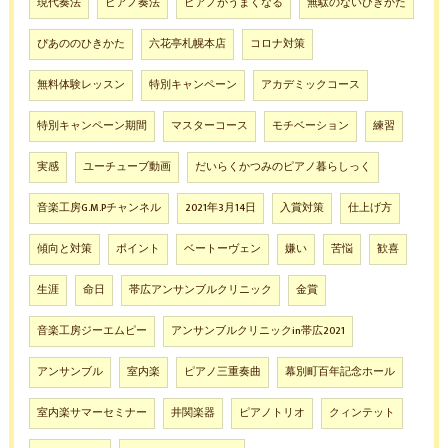
現代奏法
ピアノ奏法
ピアノがうまくなる
無駄のないひきかた
ぴあののひきかた
六花亭札幌本店
コロナ対策
無料体験レッスン
特別キャンペーン
アカデミックコース
特別キャンペーン期間
マスターコース
モチベーション
練習
実感
ユーチューブ動画
だいらくかつみのピアノ暮らしっく
音楽工房G.M.Pチャンネル
2021年3月14日
入賞対策
仕上げ方
傾向と対策
ポイント
ベートーヴェン
嫌い
苦悩
歓喜
生涯
命日
帯広アンサンブルクリニック
金賞
音楽工房ジーエムピー
アンサンブルクリニックin帯広2021
アンサンブル
室内楽
ピアノ三重奏曲
幕別町百年記念ホール
室内楽サマーセミナー
井関楽器
ピアノトリオ
クィンテット