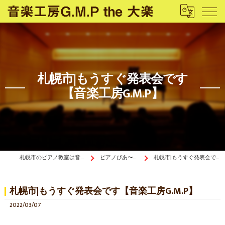
札幌市|もうすぐ発表会です
【音楽工房G.M.P】
札幌市のピアノ教室は音楽工房G.M.P the 大楽
ピアノぴあ〜の《ブログ》
札幌市|もうすぐ発表会です【音楽工房G.M.P】
札幌市|もうすぐ発表会です【音楽工房G.M.P】
2022/03/07