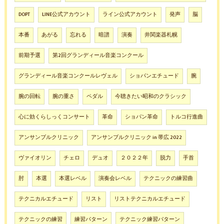
DOPT
LINE公式アカウント
ライン公式アカウント
発声
脳
本番
あがる
忘れる
暗譜
演奏
井関楽器札幌
前期予選
第2回グランディール音楽コンクール
グランディール音楽コンクールレヴェル
ショパンエチュード
腕
腕の回転
腕の重さ
ペダル
今聴きたい昭和のクラシック
心に効くらしっくコンサート
革命
ショパン革命
トルコ行進曲
アンサンブルクリニック
アンサンブルクリニック in 帯広 2022
ヴァイオリン
チェロ
デュオ
２０２２年
脱力
手首
肘
本選
本選レベル
演奏会レベル
テクニックの練習曲
テクニカルエチュード
リスト
リストテクニカルエチュード
テクニックの練習
練習パターン
テクニック練習パターン