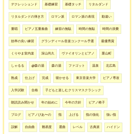
デクレッシェンド
基礎練習
基礎タッチ
リタルダンド
リタルダンドの弾き方
ロマン派
ロマン派の表現
勘違い
重唱
ピアノ五重奏曲
練習の無駄
時間の無駄
時間の浪費
効率の良い練習
グランディール音楽コンクール予選
最優秀賞
くりやま室内楽
深山尚久
ヴァイオリンとピアノ
栗山町
しゃるる
@森の湯
森の湯
ファゴット
温泉
北広島
熟成
仕上げ
完成
寝かせる
東京音楽大学
ピアノ専攻
入学試験
合格
子どもと楽しむクリスマスクラシック
朗読読み聞かせ
年の始めに
今年の方針
ピアノ椅子
ブログ
ピアノぴあ〜の
指
上げる
指の強化
強い指
誤解
自由曲
難易度
選曲
レベル
古典派
ハイドン