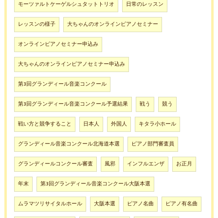
モーツァルトケーゲルシュタットトリオ
日常のレッスン
レッスンの様子
大ちゃんのオンラインピアノセミナー
オンラインピアノセミナー申込み
大ちゃんのオンラインピアノセミナー申込み
第3回グランディール音楽コンクール
第3回グランディール音楽コンクール予選結果
戦う
競う
戦い方と競争すること
日本人
外国人
キタラ小ホール
グランディール音楽コンクール北海道本選
ピアノ部門審査員
グランディールコンクール審査
風邪
インフルエンザ
お正月
年末
第3回グランディール音楽コンクール大阪本選
ムラマツリサイタルホール
大阪本選
ピアノ名曲
ピアノ有名曲