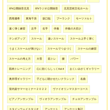
STV公開録音北見
STVラジオ公開録音
北見芸術文化ホール
西尾優希
東海千浪
坂口聡
プーランク
モーツァルト
速く弾く練習
左手
右手
伴奏
伴奏の大切さ
テンポアップ
スケール
速いスケール
スケール上手く弾く
うまくスケールが弾けない
スケールでつまづく
スケールの練習
スケールの考え方
大雪
筋トレ
腰
パワー
筋肉トレーニング
心に効くらしっくVol.4
おくいみがくギャラリー
奥井理ギャラリー
子どもに聴かせたいクラシック
名曲
室内楽サマーセミナー２０２２
ヴァイオリンマスターコース
ピアノアンサンブル
ヴィオラアンサンブル
チェロアンサンブル
スタインウェイスタジオ
アンケート
アンケート集計