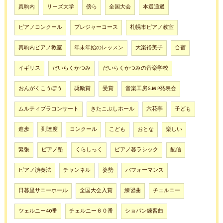
真駒内
リーズ大学
傍ら
全国大会
本選通過
ピアノコンクール
プレジャーコース
札幌市ピアノ教室
真駒内ピアノ教室
年末年始のレッスン
大楽裕美子
合宿
イギリス
だいらくかつみ
だいらくかつみの音楽学校
おんがくこうぼう
奨励賞
受賞
音楽工房G.M.P発表会
ムルティプラコンサート
きたこぶしホール
六花亭
子ども
進歩
到達度
コンクール
こども
おとな
楽しい
緊張
ピアノ塾
くらしっく
ピアノ暮ラシック
配信
ピアノ演奏法
チャンネル
姿勢
パフォーマンス
日暮里サニーホール
全国大会入賞
練習曲
チェルニー
ツェルニー40番
チェルニー６０番
ショパン練習曲