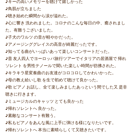
♪キーの高いメモリーを聴けて嬉しかった
♪鳥肌が立ちました
♪聴き始めた瞬間から涙が溢れた。
♪心に響き 洗われました。コロナのこんな毎日の中、癒されまし
た。有難うございました。
♪子犬のワルツ の音が軽やかだった。
♪アメージンググレイスの高音が綺麗だったです。
♪知ってる曲がいっぱいあって楽しいコンサートだった。
♪昔 友人四人でヨーロッパ旅行ツアーでイタリアの居酒屋で 帰れ
ソレント を男性テノールで聞いた楽しい時間が彷彿された。
♪キラキラ星変奏曲のお友達がコロコロしてかわいかった。
♪母の教え給いし歌 を生で初めて聴けて良かった。
♪歌 ピアノ お話し、全て楽しみましたあっという間でした又 是非
聴きに行きます。
♪ミュージカルのキャッツ とても良かった
♪帰れソレントへ 良かった。
♪素敵なコンサート有難う。
♪私もピアノをあんな風に上手に弾ける様になりたいです。
♪帰れソレントへ 本当に素晴らしくて又聴きたいです。