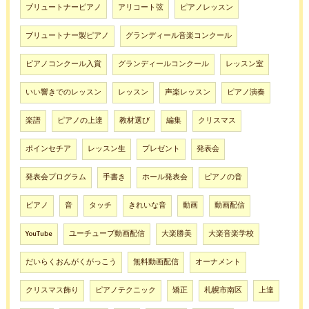
ブリュートナーピアノ
アリコート弦
ピアノレッスン
ブリュートナー製ピアノ
グランディール音楽コンクール
ピアノコンクール入賞
グランディールコンクール
レッスン室
いい響きでのレッスン
レッスン
声楽レッスン
ピアノ演奏
楽譜
ピアノの上達
教材選び
編集
クリスマス
ポインセチア
レッスン生
プレゼント
発表会
発表会プログラム
手書き
ホール発表会
ピアノの音
ピアノ
音
タッチ
きれいな音
動画
動画配信
YouTube
ユーチューブ動画配信
大楽勝美
大楽音楽学校
だいらくおんがくがっこう
無料動画配信
オーナメント
クリスマス飾り
ピアノテクニック
矯正
札幌市南区
上達