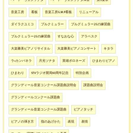
ベートーヴェンソナタ
ベートーヴェンソナタ18番
第3楽章
音楽工房
看板
音楽工房G.M.P看板
リニューアル
ダイラクユミコ
ブルクミュラー
ブルグミュラー25の練習曲
ブルクミュラー25の練習曲
すなおな心
アラベスク
大楽勝美ピアノリサイタル
大楽勝美ピアノコンサート
キタラ
ラ•カンパネラ
月光ソナタ
英雄ポロネーズ
ひまわりピアノ
ひまわり
STVラジオ開局60周年記念
特別企画
グランディール音楽コンクール課題曲説明会
課題曲説明会
グランディールコンクール課題曲
グランディール音楽コンクール課題曲
ピアノタッチ
ピアノの弾き方
指のあげかた
表現
表情