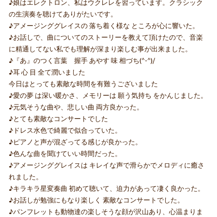
♪娘はエレクトロン、私はウクレレを習っています。クラシック
の生演奏を聴けてありがたいです。
♪アメージンググレイスの 落ち着く様な ところが心に響いた。
♪お話しで、曲についてのストーリーを教えて頂けたので、音楽
に精通してない私でも理解が深まり楽しむ事が出来ました。
♪『あ』のつく言葉 握手 あやす 味 相づち(^-^)/
♪耳 心 目 全て潤いました
今日はとっても素敵な時間を有難うございました
♪愛の夢 は深い暖かさ、メモリーは 願う気持ち をかんじました。
♪元気そうな曲や、悲しい曲 両方良かった。
♪とても素敵なコンサートでした
♪ドレス水色で綺麗で似合っていた。
♪ピアノと声が混ざってる感じが良かった。
♪色んな曲を聞けていい時間だった。
♪アメージンググレイスは キレイな声で滑らかでメロディに癒さ
れました。
♪キラキラ星変奏曲 初めて聴いて、迫力があって凄く良かった。
♪お話しが勉強にもなり楽しく 素敵なコンサートでした。
♪パンフレットも動物達の楽しそうな顔が沢山あり、心温まりま