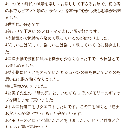
♪曲の その時代の風景を楽しくお話しして下さるお陰で、初心者
の私でもピアノや歌のクラシックを本当に心から楽しむ事が出来
ました。
♪世界観が好きです
♪泣かせて下さい の メロディが楽しい所が好きです。
♪表情豊かで気持ちを込めて歌っているのが伝わりました。
♪悲しい曲は悲しく、楽しい曲は楽しく歌っていて 心に響きまし
た。
♪コロナ禍で芸術に触れる機会が少なくなった中で、今日はとて
も楽しめました。
♪幼少期にピアノを習っていた頃 ショパンの曲を聴いていたのを
思い出し胸が熱くなりました。
特に革命が好きでした。
♪裕美子先生の 『母の顔』と、いたずらっぽいメモリーのギャッ
プを楽しませて貰いました
♪トルコ行進曲をリクエストしたいです。この曲を聞くと『勝美
お父さんが弾いてい』る』と娘が云います。
♪メモリーのメロディ聞いたことありましたが、ピアノ伴奏と合
わせると更に素敵でした