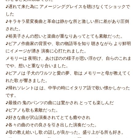
♪遅れて来た為に アメージンググレイスを聴けなくてショックで
した
♪キラキラ星変奏曲と革命は静かな所と激しい所に差があり圧倒
された。
♪裕美子さんの想いと楽曲が重なりあってとても素敵だった。
♪ピアノ作曲家の背景や、歌の物語等を知り 聴きながら より鮮明
にイメージが湧き 演奏に心打たれました。
メモリーは 夜明け、あけぼのの様子が思い浮かび、自らのこれま
でや、想いと重なり合いました。
♪ピアノは 子犬のワルツと愛の夢、歌は メモリーと母が教えてく
れた歌 が響きました。
♪帰れソレントは は、中学の時にイタリア語で歌い懐かしかった
です。
♪最後の 鬼のパンツの曲には驚かされ とっても楽しんだ
♪ピアノも歌も素敵だった。
♪好きな曲が沢山演奏されてとても癒やされ
♪各々の曲のその良さを引き出した演奏だった。
♪母の教え給いし歌 の話しが良かった。盛り上がる所も好き。