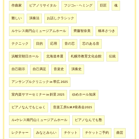
作曲家
ピアノリサイタル
フジコ•・ヘミング
巨匠
魂
難しい
演奏法
お話しクラシック
ルケレス南円山ミュージアムホール
齊藤智奈美
橋本さつき
テクニック
目的
応用
音の芯
芯のある音
浜離宮朝日ホール
北海道本選
札幌市教育文化会館
伝統
自己顕示
自己満足
音楽史
演奏史
アンサンブルクリニック in 帯広 2025
室内楽サマーセミナー in 斜里 2025
ゆめホール知床
ピアノなんでもじゅく
音楽工房G.M.P発表会2025
ル•ケレス南円山ミュージアムホール
ピアノなんでも塾
レクチャー
みなとみらい
チケット
チケットご予約
曲芸