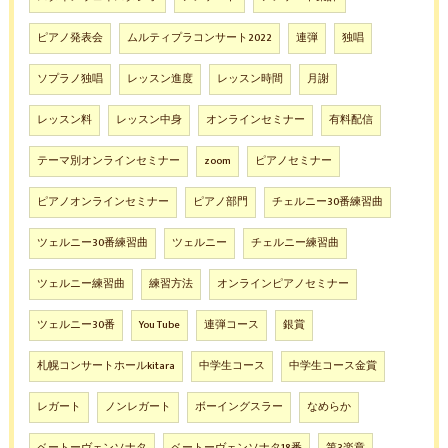
ピアノ発表会
ムルティプラコンサート2022
連弾
独唱
ソプラノ独唱
レッスン進度
レッスン時間
月謝
レッスン料
レッスン中身
オンラインセミナー
有料配信
テーマ別オンラインセミナー
zoom
ピアノセミナー
ピアノオンラインセミナー
ピアノ部門
チェルニー30番練習曲
ツェルニー30番練習曲
ツェルニー
チェルニー練習曲
ツェルニー練習曲
練習方法
オンラインピアノセミナー
ツェルニー30番
You Tube
連弾コース
銀賞
札幌コンサートホールkitara
中学生コース
中学生コース金賞
レガート
ノンレガート
ボーイングスラー
なめらか