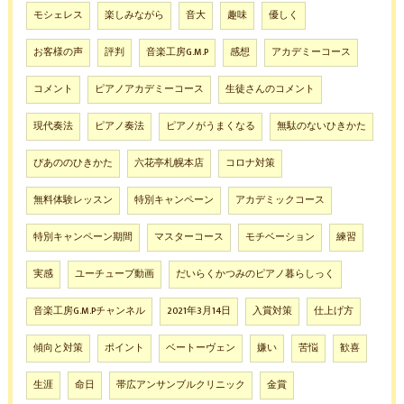
モシェレス
楽しみながら
音大
趣味
優しく
お客様の声
評判
音楽工房G.M.P
感想
アカデミーコース
コメント
ピアノアカデミーコース
生徒さんのコメント
現代奏法
ピアノ奏法
ピアノがうまくなる
無駄のないひきかた
ぴあののひきかた
六花亭札幌本店
コロナ対策
無料体験レッスン
特別キャンペーン
アカデミックコース
特別キャンペーン期間
マスターコース
モチベーション
練習
実感
ユーチューブ動画
だいらくかつみのピアノ暮らしっく
音楽工房G.M.Pチャンネル
2021年3月14日
入賞対策
仕上げ方
傾向と対策
ポイント
ベートーヴェン
嫌い
苦悩
歓喜
生涯
命日
帯広アンサンブルクリニック
金賞