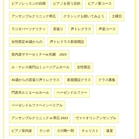
ピアノレッスンの目標
ピアノを習う目的
ピアノ新コース
アンサンブルクリニック帯広
クラシックも聴いてみよう
土曜日
ラジオパーソナリティ
若返り
声トレクラス
声楽コース
女性限定45歳からの
声トレクラス新規開設
室内楽サマーセミナーin 札幌 2023
ル・ケレス南円山ミュージアムホール
女性限定
45歳からの若返り声トレクラス
新規開設クラス
クラス募集
門真市ルミエールホール
ベーゼンドルファー
ベーゼンドルファーインペリアル
アンサンブルクリニック in 帯広 2023
ヴァイオリンアンサンブル
ピアノ室内楽
テンポ
小川剛一郎
チェリスト
速度