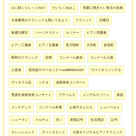
心に効くらしっくVol.3
だいらくゆみこ
初夏に聴きたい珠玉の名曲
大楽勝美のクラシックも聴いてみよう
クラシック
日曜日
毎週日曜日
パーソナリティ
セミナー
ピアノ四重奏
ピアノ三重奏
ピアノ五重奏
長万部町
大空町
斜里町
昭和のクラシック
目標
コンクール参加
コンクール入賞
入賞者
室内楽サマーセミナーinSAPPORO2021
ヴァイオリンソナタ
ヴィオラ小品
ソナタ
成果発表コンサート
受講生成果発表コンサート
ブラームス
メンデルスゾーン
楽器
メンテナンス
コンクール本選
お弟子さんたち
シューベルト
シューマン
ドルチェ
甘い
表情記号
生活用語
記号
クレッシェンド
ディミヌエンド
大楽オリジナルピアノテクニック