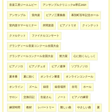
音楽工房ジーエムピー
アンサンブルクリニックin帯広2021
アンサンブル
室内楽
ピアノ三重奏曲
幕別町百年記念ホール
室内楽サマーセミナー
井関楽器
ピアノトリオ
クィンテット
クァルテット
ファイナルコンサート
グランディール音楽コンクール全国大会
グランディールコンクール全国大会
努力賞
心に効くらしっく
ピアノソロ
ピアノデュオ
ピアノ連弾
ソプラノソロ
夏本番
夏に効く
オンライン審査
オンラインコンクール
オンライン
ズーム
録音
録音場所
自宅
ホール
サロン
交換日記
生徒さん
ノート
ピアノの練習
練習時間
教材
レパートリー
難しい曲
やさしい曲
夏