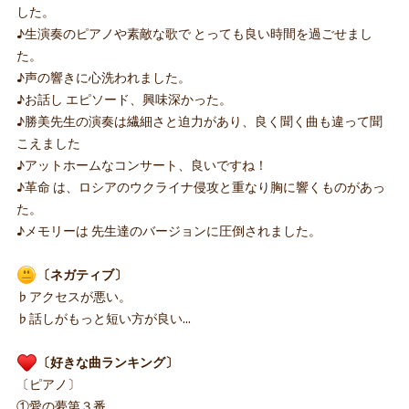
した。
♪生演奏のピアノや素敵な歌で とっても良い時間を過ごせまし
た。
♪声の響きに心洗われました。
♪お話し エピソード、興味深かった。
♪勝美先生の演奏は繊細さと迫力があり、良く聞く曲も違って聞
こえました
♪アットホームなコンサート、良いですね！
♪革命 は、ロシアのウクライナ侵攻と重なり胸に響くものがあっ
た。
♪メモリーは 先生達のバージョンに圧倒されました。
〔ネガティブ〕
♭アクセスが悪い。
♭話しがもっと短い方が良い…
〔好きな曲ランキング〕
〔ピアノ〕
①愛の夢第３番