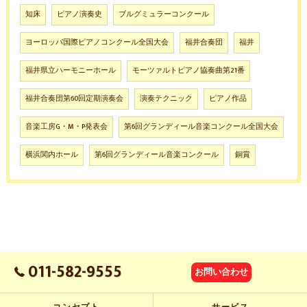
知床
ピアノ演奏史
ブルグミュラーコンクール
ヨーロッパ国際ピアノコンクール全国大会
福井合奏団
福井
福井県立ハーモニーホール
モーツァルトピアノ協奏曲第21番
福井合奏団第60回定期演奏会
演奏テクニック
ピアノ作品
音楽工房G・M・P発表会
第6回グランディール音楽コンクール全国大会
横浜関内ホール
第6回グランディール音楽コンクール
銅賞
011-582-9555
お問い合わせ