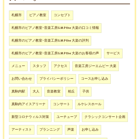
札幌市
ピアノ教室
コンセプト
札幌市のピアノ教室･音楽工房G.M.P the 大楽の口コミ情報
札幌市のピアノ教室･音楽工房G.M.P the 大楽の評判
札幌市のピアノ教室･音楽工房G.M.P the 大楽のお客様の声
サービス
メニュー
スタッフ
アクセス
音楽工房ジーエムピー 大楽
お問い合わせ
プライバシーポリシー
コースお申し込み
真駒内駅
大人
音楽教室
柏丘
子供
真駒内アイスアリーナ
コンサート
ルケレスホール
新型コロナウィルス対策
ユーチューブ
クラシックコンサート企画
アーティスト
プランニング
声楽
お申し込み