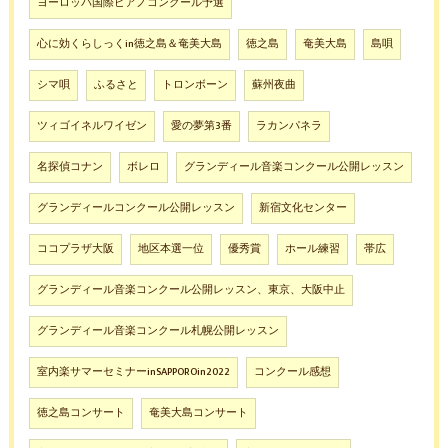
ヨーロッパ国際ピアノコンクール予選
心に効くらしっくin徳之島＆奄美大島
徳之島
奄美大島
島唄
シマ唄
ふるさと
トロンボーン
蘇州夜曲
ツィゴイネルワイゼン
愛の夢第3番
ラカンパネラ
名探偵コナン
ボレロ
グランディール音楽コンクール公開レッスン
グランディールコンクール公開レッスン
新宿文化センター
ココプラザ大阪
地区本選一位
優秀賞
ホール練習
帯広
グランディール音楽コンクール公開レッスン、東京、大阪中止
グランディール音楽コンクール札幌公開レッスン
室内楽サマーセミナーinSAPPOROin2022
コンクール感想
徳之島コンサート
奄美大島コンサート