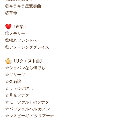
②キラキラ星変奏曲
③革命
〔声楽〕
①メモリー
②帰れソレントへ
③アメージンググレイス
〔リクエスト曲〕
☆ショパンなら何でも
☆グリーグ
☆久石譲
☆ラ カンパネラ
☆月光ソナタ
☆モーツァルトのソナタ
☆パッフェルベル カノン
☆レスピーギ イタリアーナ