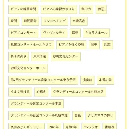
ピアノの練習時間
ピアノの練習のやり方
集中力
休憩
時間
時間配分
フジコヘミング
永峰高志
ピアノコンサート
ヴィヴァルディ
四季
キタラ大ホール
札幌コンサートホールキタラ
ピアノを弾く姿勢
背中
距離
椅子の高さ
東京予選
砂町文化センター
砂町文化センターホール
第2回グランディール音楽コンクール東京予選
演奏前
本番の前
うまく弾ける
心構え
グランディールコンクール札幌本選
グランディール音楽コンクール本選
グランディール音楽コンクール札幌本選
音色
クリスマスの飾り
奥井みがくギャラリー
2021年
令和3年
STVラジオ
番組表