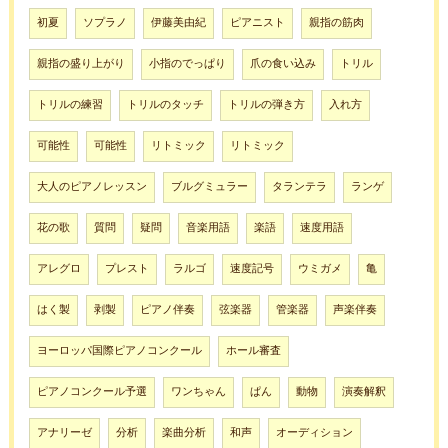
初夏
ソプラノ
伊藤美由紀
ピアニスト
親指の筋肉
親指の盛り上がり
小指のでっぱり
爪の食い込み
トリル
トリルの練習
トリルのタッチ
トリルの弾き方
入れ方
可能性
可能性
リトミック
リトミック
大人のピアノレッスン
ブルグミュラー
タランテラ
ランゲ
花の歌
質問
疑問
音楽用語
楽語
速度用語
アレグロ
プレスト
ラルゴ
速度記号
ウミガメ
亀
はく製
剥製
ピアノ伴奏
弦楽器
管楽器
声楽伴奏
ヨーロッパ国際ピアノコンクール
ホール審査
ピアノコンクール予選
ワンちゃん
ぱん
動物
演奏解釈
アナリーゼ
分析
楽曲分析
和声
オーディション