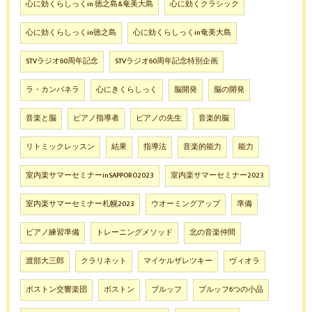
心に効くらしっくin 徳之島&奄美大島
心に効くクラシック
心に効くらしっくin徳之島
心に効くらしっくin奄美大島
STVラジオ60周年記念
STVラジオ60周年記念特別企画
ラ・カンパネラ
心にきくらしっく
脳開発
脳の開発
音楽と脳
ピアノ指導者
ピアノの先生
音楽的脳
リトミックレッスン
結果
指導法
音楽的能力
能力
室内楽サマーセミナーinSAPPORO2023
室内楽サマーセミナー2023
室内楽サマーセミナー札幌2023
ウオーミングアップ
準備
ピアノ練習準備
トレーニングメソッド
北の音楽仲間
渡部大三郎
クラリネット
マイケルザレツキー
ヴィオラ
ボストン交響楽団
ボストン
ブルッフ
ブルッフ6つの小品