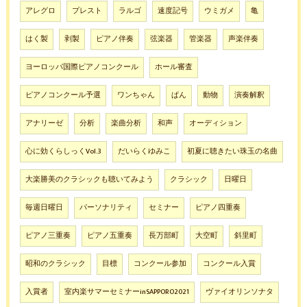
アレグロ
プレスト
ラルゴ
速度記号
ウミガメ
亀
はく製
剥製
ピアノ伴奏
弦楽器
管楽器
声楽伴奏
ヨーロッパ国際ピアノコンクール
ホール審査
ピアノコンクール予選
ワンちゃん
ぱん
動物
演奏解釈
アナリーゼ
分析
楽曲分析
和声
オーディション
心に効くらしっくVol.3
だいらくゆみこ
初夏に聴きたい珠玉の名曲
大楽勝美のクラシックも聴いてみよう
クラシック
日曜日
毎週日曜日
パーソナリティ
セミナー
ピアノ四重奏
ピアノ三重奏
ピアノ五重奏
長万部町
大空町
斜里町
昭和のクラシック
目標
コンクール参加
コンクール入賞
入賞者
室内楽サマーセミナーinSAPPORO2021
ヴァイオリンソナタ