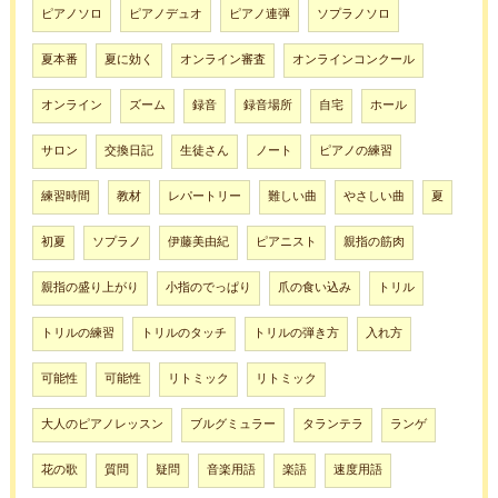
ピアノソロ
ピアノデュオ
ピアノ連弾
ソプラノソロ
夏本番
夏に効く
オンライン審査
オンラインコンクール
オンライン
ズーム
録音
録音場所
自宅
ホール
サロン
交換日記
生徒さん
ノート
ピアノの練習
練習時間
教材
レパートリー
難しい曲
やさしい曲
夏
初夏
ソプラノ
伊藤美由紀
ピアニスト
親指の筋肉
親指の盛り上がり
小指のでっぱり
爪の食い込み
トリル
トリルの練習
トリルのタッチ
トリルの弾き方
入れ方
可能性
可能性
リトミック
リトミック
大人のピアノレッスン
ブルグミュラー
タランテラ
ランゲ
花の歌
質問
疑問
音楽用語
楽語
速度用語