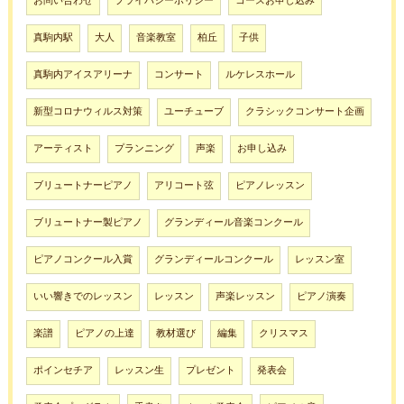
お問い合わせ
プライバシーポリシー
コースお申し込み
真駒内駅
大人
音楽教室
柏丘
子供
真駒内アイスアリーナ
コンサート
ルケレスホール
新型コロナウィルス対策
ユーチューブ
クラシックコンサート企画
アーティスト
プランニング
声楽
お申し込み
ブリュートナーピアノ
アリコート弦
ピアノレッスン
ブリュートナー製ピアノ
グランディール音楽コンクール
ピアノコンクール入賞
グランディールコンクール
レッスン室
いい響きでのレッスン
レッスン
声楽レッスン
ピアノ演奏
楽譜
ピアノの上達
教材選び
編集
クリスマス
ポインセチア
レッスン生
プレゼント
発表会