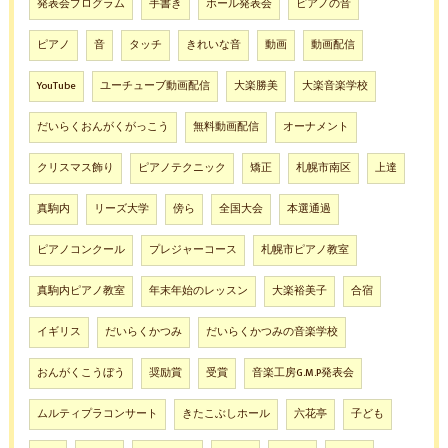
発表会プログラム
手書き
ホール発表会
ピアノの音
ピアノ
音
タッチ
きれいな音
動画
動画配信
YouTube
ユーチューブ動画配信
大楽勝美
大楽音楽学校
だいらくおんがくがっこう
無料動画配信
オーナメント
クリスマス飾り
ピアノテクニック
矯正
札幌市南区
上達
真駒内
リーズ大学
傍ら
全国大会
本選通過
ピアノコンクール
プレジャーコース
札幌市ピアノ教室
真駒内ピアノ教室
年末年始のレッスン
大楽裕美子
合宿
イギリス
だいらくかつみ
だいらくかつみの音楽学校
おんがくこうぼう
奨励賞
受賞
音楽工房G.M.P発表会
ムルティプラコンサート
きたこぶしホール
六花亭
子ども