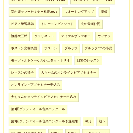
室内楽サマーセミナー札幌2023
ウオーミングアップ
準備
ピアノ練習準備
トレーニングメソッド
北の音楽仲間
渡部大三郎
クラリネット
マイケルザレツキー
ヴィオラ
ボストン交響楽団
ボストン
ブルッフ
ブルッフ6つの小品
モーツァルトケーゲルシュタットトリオ
日常のレッスン
レッスンの様子
大ちゃんのオンラインピアノセミナー
オンラインピアノセミナー申込み
大ちゃんのオンラインピアノセミナー申込み
第3回グランディール音楽コンクール
第3回グランディール音楽コンクール予選結果
戦う
競う