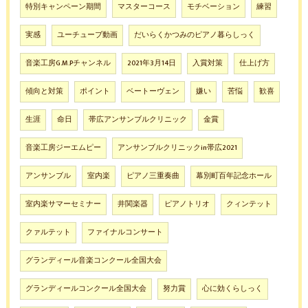
特別キャンペーン期間
マスターコース
モチベーション
練習
実感
ユーチューブ動画
だいらくかつみのピアノ暮らしっく
音楽工房G.M.Pチャンネル
2021年3月14日
入賞対策
仕上げ方
傾向と対策
ポイント
ベートーヴェン
嫌い
苦悩
歓喜
生涯
命日
帯広アンサンブルクリニック
金賞
音楽工房ジーエムピー
アンサンブルクリニックin帯広2021
アンサンブル
室内楽
ピアノ三重奏曲
幕別町百年記念ホール
室内楽サマーセミナー
井関楽器
ピアノトリオ
クィンテット
クァルテット
ファイナルコンサート
グランディール音楽コンクール全国大会
グランディールコンクール全国大会
努力賞
心に効くらしっく