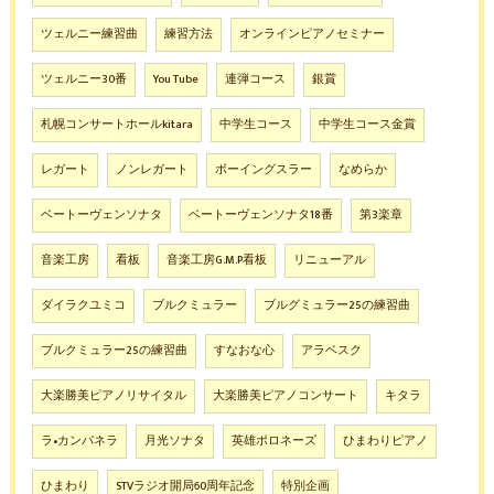
ツェルニー練習曲
練習方法
オンラインピアノセミナー
ツェルニー30番
You Tube
連弾コース
銀賞
札幌コンサートホールkitara
中学生コース
中学生コース金賞
レガート
ノンレガート
ボーイングスラー
なめらか
ベートーヴェンソナタ
ベートーヴェンソナタ18番
第3楽章
音楽工房
看板
音楽工房G.M.P看板
リニューアル
ダイラクユミコ
ブルクミュラー
ブルグミュラー25の練習曲
ブルクミュラー25の練習曲
すなおな心
アラベスク
大楽勝美ピアノリサイタル
大楽勝美ピアノコンサート
キタラ
ラ•カンパネラ
月光ソナタ
英雄ポロネーズ
ひまわりピアノ
ひまわり
STVラジオ開局60周年記念
特別企画