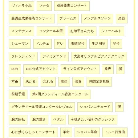
ヴィオラ小品
ソナタ
成果発表コンサート
受講生成果発表コンサート
ブラームス
メンデルスゾーン
楽器
メンテナンス
コンクール本選
お弟子さんたち
シューベルト
シューマン
ドルチェ
甘い
表情記号
生活用語
記号
クレッシェンド
ディミヌエンド
大楽オリジナルピアノテクニック
DOPT
LINE公式アカウント
ライン公式アカウント
発声
脳
本番
あがる
忘れる
暗譜
演奏
井関楽器札幌
前期予選
第2回グランディール音楽コンクール
グランディール音楽コンクールレヴェル
ショパンエチュード
腕
腕の回転
腕の重さ
ペダル
今聴きたい昭和のクラシック
心に効くらしっくコンサート
革命
ショパン革命
トルコ行進曲