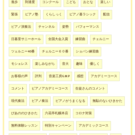
進歩
到達度
コンクール
こども
おとな
楽しい
緊張
ピアノ塾
くらしっく
ピアノ暮ラシック
配信
ピアノ演奏法
チャンネル
姿勢
パフォーマンス
日暮里サニーホール
全国大会入賞
練習曲
チェルニー
ツェルニー40番
チェルニー６０番
ショパン練習曲
モシェレス
楽しみながら
音大
趣味
優しく
お客様の声
評判
音楽工房G.M.P
感想
アカデミーコース
コメント
ピアノアカデミーコース
生徒さんのコメント
現代奏法
ピアノ奏法
ピアノがうまくなる
無駄のないひきかた
ぴあののひきかた
六花亭札幌本店
コロナ対策
無料体験レッスン
特別キャンペーン
アカデミックコース