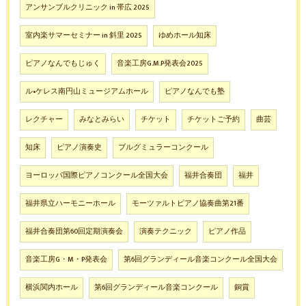
アンサンブルクリニック in 帯広 2025
室内楽サマーセミナー in 斜里 2025
ゆめホール知床
ピアノなんでもじゅく
音楽工房G.M.P発表会2025
ル•ケレス南円山ミュージアムホール
ピアノなんでも塾
レクチャー
みなとみらい
チケット
チケットご予約
曲芸
知床
ピアノ演奏史
ブルグミュラーコンクール
ヨーロッパ国際ピアノコンクール全国大会
福井合奏団
福井
福井県立ハーモニーホール
モーツァルトピアノ協奏曲第21番
福井合奏団第60回定期演奏会
演奏テクニック
ピアノ作品
音楽工房G・M・P発表会
第6回グランディール音楽コンクール全国大会
横浜関内ホール
第6回グランディール音楽コンクール
銅賞