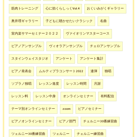
筋肉トレーニング
心に効くらしっくVol.4
おくいみがくギャラリー
奥井理ギャラリー
子どもに聴かせたいクラシック
名曲
室内楽サマーセミナー２０２２
ヴァイオリンマスターコース
ピアノアンサンブル
ヴィオラアンサンブル
チェロアンサンブル
スタインウェイスタジオ
アンケート
アンケート集計
ピアノ発表会
ムルティプラコンサート2022
連弾
独唱
ソプラノ独唱
レッスン進度
レッスン時間
月謝
レッスン料
レッスン中身
オンラインセミナー
有料配信
テーマ別オンラインセミナー
zoom
ピアノセミナー
ピアノオンラインセミナー
ピアノ部門
チェルニー30番練習曲
ツェルニー30番練習曲
ツェルニー
チェルニー練習曲