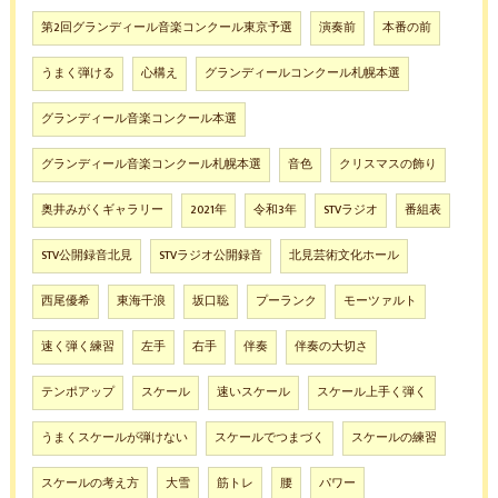
第2回グランディール音楽コンクール東京予選
演奏前
本番の前
うまく弾ける
心構え
グランディールコンクール札幌本選
グランディール音楽コンクール本選
グランディール音楽コンクール札幌本選
音色
クリスマスの飾り
奥井みがくギャラリー
2021年
令和3年
STVラジオ
番組表
STV公開録音北見
STVラジオ公開録音
北見芸術文化ホール
西尾優希
東海千浪
坂口聡
プーランク
モーツァルト
速く弾く練習
左手
右手
伴奏
伴奏の大切さ
テンポアップ
スケール
速いスケール
スケール上手く弾く
うまくスケールが弾けない
スケールでつまづく
スケールの練習
スケールの考え方
大雪
筋トレ
腰
パワー