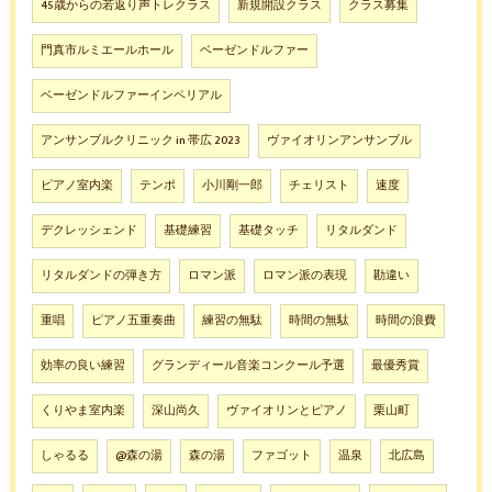
45歳からの若返り声トレクラス
新規開設クラス
クラス募集
門真市ルミエールホール
ベーゼンドルファー
ベーゼンドルファーインペリアル
アンサンブルクリニック in 帯広 2023
ヴァイオリンアンサンブル
ピアノ室内楽
テンポ
小川剛一郎
チェリスト
速度
デクレッシェンド
基礎練習
基礎タッチ
リタルダンド
リタルダンドの弾き方
ロマン派
ロマン派の表現
勘違い
重唱
ピアノ五重奏曲
練習の無駄
時間の無駄
時間の浪費
効率の良い練習
グランディール音楽コンクール予選
最優秀賞
くりやま室内楽
深山尚久
ヴァイオリンとピアノ
栗山町
しゃるる
@森の湯
森の湯
ファゴット
温泉
北広島