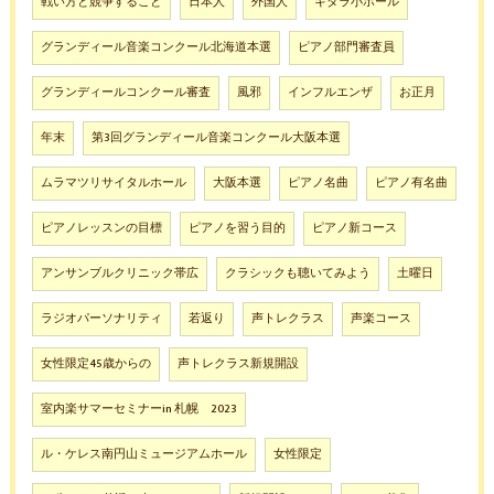
戦い方と競争すること
日本人
外国人
キタラ小ホール
グランディール音楽コンクール北海道本選
ピアノ部門審査員
グランディールコンクール審査
風邪
インフルエンザ
お正月
年末
第3回グランディール音楽コンクール大阪本選
ムラマツリサイタルホール
大阪本選
ピアノ名曲
ピアノ有名曲
ピアノレッスンの目標
ピアノを習う目的
ピアノ新コース
アンサンブルクリニック帯広
クラシックも聴いてみよう
土曜日
ラジオパーソナリティ
若返り
声トレクラス
声楽コース
女性限定45歳からの
声トレクラス新規開設
室内楽サマーセミナーin 札幌 2023
ル・ケレス南円山ミュージアムホール
女性限定