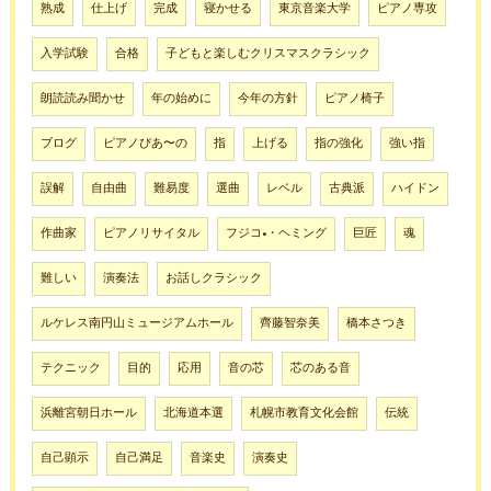
熟成
仕上げ
完成
寝かせる
東京音楽大学
ピアノ専攻
入学試験
合格
子どもと楽しむクリスマスクラシック
朗読読み聞かせ
年の始めに
今年の方針
ピアノ椅子
ブログ
ピアノぴあ〜の
指
上げる
指の強化
強い指
誤解
自由曲
難易度
選曲
レベル
古典派
ハイドン
作曲家
ピアノリサイタル
フジコ•・ヘミング
巨匠
魂
難しい
演奏法
お話しクラシック
ルケレス南円山ミュージアムホール
齊藤智奈美
橋本さつき
テクニック
目的
応用
音の芯
芯のある音
浜離宮朝日ホール
北海道本選
札幌市教育文化会館
伝統
自己顕示
自己満足
音楽史
演奏史