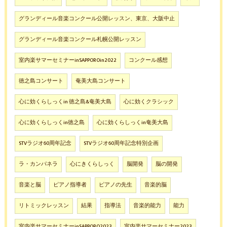
グランディール音楽コンクール公開レッスン、東京、大阪中止
グランディール音楽コンクール札幌公開レッスン
室内楽サマーセミナーinSAPPOROin2022
コンクール感想
徳之島コンサート
奄美大島コンサート
心に効くらしっくin 徳之島&奄美大島
心に効くクラシック
心に効くらしっくin徳之島
心に効くらしっくin奄美大島
STVラジオ60周年記念
STVラジオ60周年記念特別企画
ラ・カンパネラ
心にきくらしっく
脳開発
脳の開発
音楽と脳
ピアノ指導者
ピアノの先生
音楽的脳
リトミックレッスン
結果
指導法
音楽的能力
能力
室内楽サマーセミナーinSAPPORO2023
室内楽サマーセミナー2023