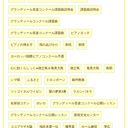
グランディール音楽コンクール課題曲説明会
課題曲説明会
グランディールコンクール課題曲
グランディール音楽コンクール課題曲
ピアノタッチ
ピアノの弾き方
指のあげかた
表現
表情
ヨーロッパ国際ピアノコンクール予選
心に効くらしっくin徳之島＆奄美大島
徳之島
奄美大島
島唄
シマ唄
ふるさと
トロンボーン
蘇州夜曲
ツィゴイネルワイゼン
愛の夢第3番
ラカンパネラ
名探偵コナン
ボレロ
グランディール音楽コンクール公開レッスン
グランディールコンクール公開レッスン
新宿文化センター
ココプラザ大阪
地区本選一位
優秀賞
ホール練習
帯広