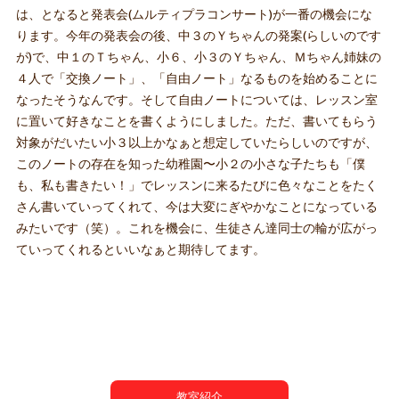
は、となると発表会(ムルティプラコンサート)が一番の機会にな
ります。今年の発表会の後、中３のＹちゃんの発案(らしいのです
が)で、中１のＴちゃん、小６、小３のＹちゃん、Ｍちゃん姉妹の
４人で「交換ノート」、「自由ノート」なるものを始めることに
なったそうなんです。そして自由ノートについては、レッスン室
に置いて好きなことを書くようにしました。ただ、書いてもらう
対象がだいたい小３以上かなぁと想定していたらしいのですが、
このノートの存在を知った幼稚園〜小２の小さな子たちも「僕
も、私も書きたい！」でレッスンに来るたびに色々なことをたく
さん書いていってくれて、今は大変にぎやかなことになっている
みたいです（笑）。これを機会に、生徒さん達同士の輪が広がっ
ていってくれるといいなぁと期待してます。
教室紹介