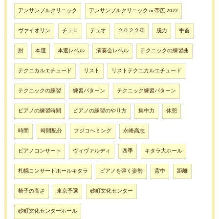
アンサンブルクリニック
アンサンブルクリニック in 帯広 2022
ヴァイオリン
チェロ
デュオ
２０２２年
脱力
手首
肘
本選
本選レベル
演奏会レベル
テクニックの練習曲
テクニカルエチュード
リスト
リストテクニカルエチュード
テクニックの練習
練習パターン
テクニック練習パターン
ピアノの練習時間
ピアノの練習のやり方
集中力
休憩
時間
時間配分
フジコヘミング
永峰高志
ピアノコンサート
ヴィヴァルディ
四季
キタラ大ホール
札幌コンサートホールキタラ
ピアノを弾く姿勢
背中
距離
椅子の高さ
東京予選
砂町文化センター
砂町文化センターホール