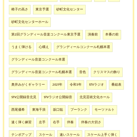
椅子の高さ
東京予選
砂町文化センター
砂町文化センターホール
第2回グランディール音楽コンクール東京予選
演奏前
本番の前
うまく弾ける
心構え
グランディールコンクール札幌本選
グランディール音楽コンクール本選
グランディール音楽コンクール札幌本選
音色
クリスマスの飾り
奥井みがくギャラリー
2021年
令和3年
STVラジオ
番組表
STV公開録音北見
STVラジオ公開録音
北見芸術文化ホール
西尾優希
東海千浪
坂口聡
プーランク
モーツァルト
速く弾く練習
左手
右手
伴奏
伴奏の大切さ
テンポアップ
スケール
速いスケール
スケール上手く弾く