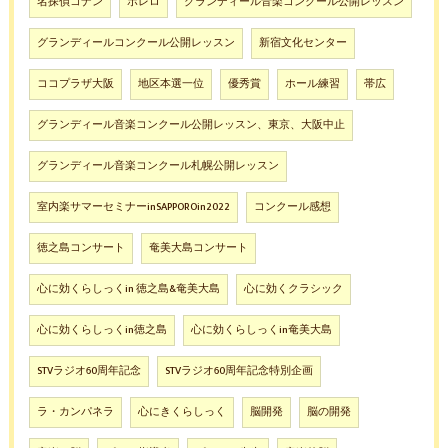
名探偵コナン
ボレロ
グランディール音楽コンクール公開レッスン
グランディールコンクール公開レッスン
新宿文化センター
ココプラザ大阪
地区本選一位
優秀賞
ホール練習
帯広
グランディール音楽コンクール公開レッスン、東京、大阪中止
グランディール音楽コンクール札幌公開レッスン
室内楽サマーセミナーinSAPPOROin2022
コンクール感想
徳之島コンサート
奄美大島コンサート
心に効くらしっくin 徳之島&奄美大島
心に効くクラシック
心に効くらしっくin徳之島
心に効くらしっくin奄美大島
STVラジオ60周年記念
STVラジオ60周年記念特別企画
ラ・カンパネラ
心にきくらしっく
脳開発
脳の開発