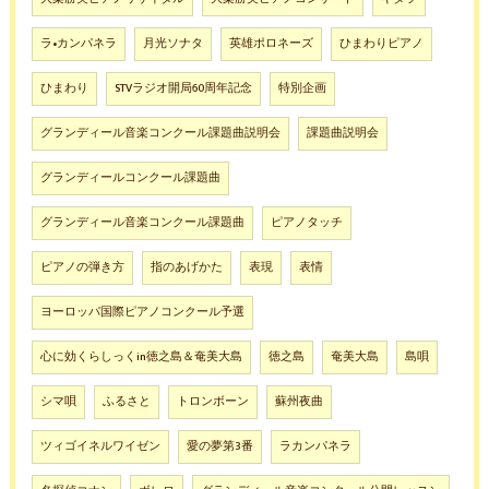
ラ•カンパネラ
月光ソナタ
英雄ポロネーズ
ひまわりピアノ
ひまわり
STVラジオ開局60周年記念
特別企画
グランディール音楽コンクール課題曲説明会
課題曲説明会
グランディールコンクール課題曲
グランディール音楽コンクール課題曲
ピアノタッチ
ピアノの弾き方
指のあげかた
表現
表情
ヨーロッパ国際ピアノコンクール予選
心に効くらしっくin徳之島＆奄美大島
徳之島
奄美大島
島唄
シマ唄
ふるさと
トロンボーン
蘇州夜曲
ツィゴイネルワイゼン
愛の夢第3番
ラカンパネラ