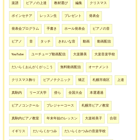
楽譜
ピアノの上達
教材選び
編集
クリスマス
ポインセチア
レッスン生
プレゼント
発表会
発表会プログラム
手書き
ホール発表会
ピアノの音
ピアノ
音
タッチ
きれいな音
動画
動画配信
YouTube
ユーチューブ動画配信
大楽勝美
大楽音楽学校
だいらくおんがくがっこう
無料動画配信
オーナメント
クリスマス飾り
ピアノテクニック
矯正
札幌市南区
上達
真駒内
リーズ大学
傍ら
全国大会
本選通過
ピアノコンクール
プレジャーコース
札幌市ピアノ教室
真駒内ピアノ教室
年末年始のレッスン
大楽裕美子
合宿
イギリス
だいらくかつみ
だいらくかつみの音楽学校