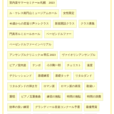
室内楽サマーセミナーin 札幌 2023
ル・ケレス南円山ミュージアムホール
女性限定
45歳からの若返り声トレクラス
新規開設クラス
クラス募集
門真市ルミエールホール
ベーゼンドルファー
ベーゼンドルファーインペリアル
アンサンブルクリニック in 帯広 2023
ヴァイオリンアンサンブル
ピアノ室内楽
テンポ
小川剛一郎
チェリスト
速度
デクレッシェンド
基礎練習
基礎タッチ
リタルダンド
リタルダンドの弾き方
ロマン派
ロマン派の表現
勘違い
重唱
ピアノ五重奏曲
練習の無駄
時間の無駄
時間の浪費
効率の良い練習
グランディール音楽コンクール予選
最優秀賞