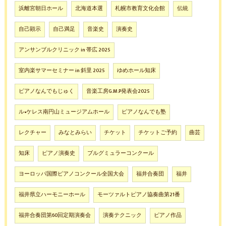
浜離宮朝日ホール
北海道本選
札幌市教育文化会館
伝統
自己顕示
自己満足
音楽史
演奏史
アンサンブルクリニック in 帯広 2025
室内楽サマーセミナー in 斜里 2025
ゆめホール知床
ピアノなんでもじゅく
音楽工房G.M.P発表会2025
ル•ケレス南円山ミュージアムホール
ピアノなんでも塾
レクチャー
みなとみらい
チケット
チケットご予約
曲芸
知床
ピアノ演奏史
ブルグミュラーコンクール
ヨーロッパ国際ピアノコンクール全国大会
福井合奏団
福井
福井県立ハーモニーホール
モーツァルトピアノ協奏曲第21番
福井合奏団第60回定期演奏会
演奏テクニック
ピアノ作品