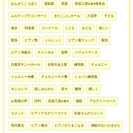
おんがくこうぼう
奨励賞
受賞
音楽工房G.M.P発表会
ムルティプラコンサート
きたこぶしホール
六花亭
子ども
進歩
到達度
コンクール
こども
おとな
楽しい
緊張
ピアノ塾
くらしっく
ピアノ暮ラシック
配信
ピアノ演奏法
チャンネル
姿勢
パフォーマンス
日暮里サニーホール
全国大会入賞
練習曲
チェルニー
ツェルニー40番
チェルニー６０番
ショパン練習曲
モシェレス
楽しみながら
音大
趣味
優しく
お客様の声
評判
音楽工房G.M.P
感想
アカデミーコース
コメント
ピアノアカデミーコース
生徒さんのコメント
現代奏法
ピアノ奏法
ピアノがうまくなる
無駄のないひきかた