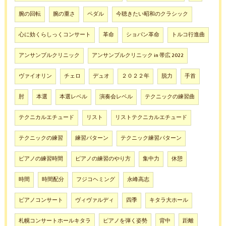
腕の回転
腕の重さ
ペダル
今聴きたい昭和のクラシック
心に効くらしっくコンサート
革命
ショパン革命
トルコ行進曲
アンサンブルクリニック
アンサンブルクリニック in 帯広 2022
ヴァイオリン
チェロ
デュオ
２０２２年
脱力
手首
肘
本選
本選レベル
演奏会レベル
テクニックの練習曲
テクニカルエチュード
リスト
リストテクニカルエチュード
テクニックの練習
練習パターン
テクニック練習パターン
ピアノの練習時間
ピアノの練習のやり方
集中力
休憩
時間
時間配分
フジコヘミング
永峰高志
ピアノコンサート
ヴィヴァルディ
四季
キタラ大ホール
札幌コンサートホールキタラ
ピアノを弾く姿勢
背中
距離