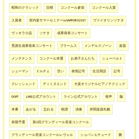
昭和のクラシック
目標
コンクール参加
コンクール入賞
入賞者
室内楽サマーセミナーinSAPPORO2021
ヴァイオリンソナタ
ヴィオラ小品
ソナタ
成果発表コンサート
受講生成果発表コンサート
ブラームス
メンデルスゾーン
楽器
メンテナンス
コンクール本選
お弟子さんたち
シューベルト
シューマン
ドルチェ
甘い
表情記号
生活用語
記号
クレッシェンド
ディミヌエンド
大楽オリジナルピアノテクニック
DOPT
LINE公式アカウント
ライン公式アカウント
発声
脳
本番
あがる
忘れる
暗譜
演奏
井関楽器札幌
前期予選
第2回グランディール音楽コンクール
グランディール音楽コンクールレヴェル
ショパンエチュード
腕