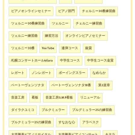
ピアノオンラインセミナー
ピアノ部門
チェルニー30番練習曲
ツェルニー30番練習曲
ツェルニー
チェルニー練習曲
ツェルニー練習曲
練習方法
オンラインピアノセミナー
ツェルニー30番
You Tube
連弾コース
銀賞
札幌コンサートホールkitara
中学生コース
中学生コース金賞
レガート
ノンレガート
ボーイングスラー
なめらか
ベートーヴェンソナタ
ベートーヴェンソナタ18番
第3楽章
音楽工房
看板
音楽工房G.M.P看板
リニューアル
ダイラクユミコ
ブルクミュラー
ブルグミュラー25の練習曲
ブルクミュラー25の練習曲
すなおな心
アラベスク
大楽勝美ピアノリサイタル
大楽勝美ピアノコンサート
キタラ