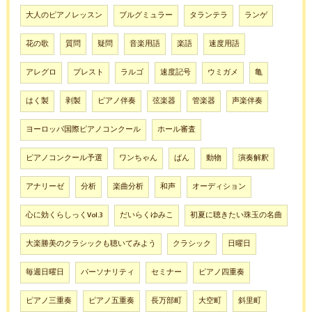
大人のピアノレッスン
ブルグミュラー
タランテラ
ランゲ
花の歌
質問
疑問
音楽用語
楽語
速度用語
アレグロ
プレスト
ラルゴ
速度記号
ウミガメ
亀
はく製
剥製
ピアノ伴奏
弦楽器
管楽器
声楽伴奏
ヨーロッパ国際ピアノコンクール
ホール審査
ピアノコンクール予選
ワンちゃん
ぱん
動物
演奏解釈
アナリーゼ
分析
楽曲分析
和声
オーディション
心に効くらしっくVol.3
だいらくゆみこ
初夏に聴きたい珠玉の名曲
大楽勝美のクラシックも聴いてみよう
クラシック
日曜日
毎週日曜日
パーソナリティ
セミナー
ピアノ四重奏
ピアノ三重奏
ピアノ五重奏
長万部町
大空町
斜里町