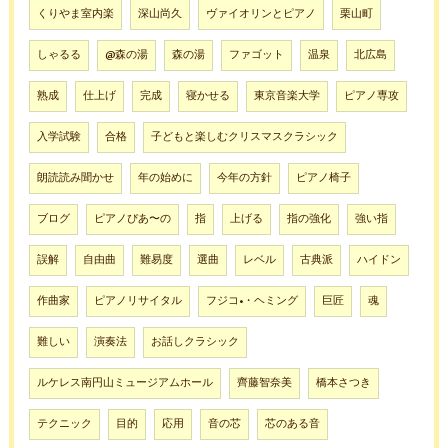
くりやま室内楽
深山尚久
ヴァイオリンとピアノ
栗山町
しゃるる
@森の湯
森の湯
ファゴット
温泉
北広島
熟成
仕上げ
完成
寝かせる
東京音楽大学
ピアノ専攻
入学試験
合格
子どもと楽しむクリスマスクラシック
朗読読み聞かせ
年の始めに
今年の方針
ピアノ椅子
ブログ
ピアノぴあ〜の
指
上げる
指の強化
強い指
誤解
自由曲
難易度
選曲
レベル
古典派
ハイドン
作曲家
ピアノリサイタル
フジコ•・ヘミング
巨匠
魂
難しい
演奏法
お話しクラシック
ルケレス南円山ミュージアムホール
齊藤智奈美
橋本さつき
テクニック
目的
応用
音の芯
芯のある音