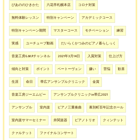
ぴあののひきかた
六花亭札幌本店
コロナ対策
無料体験レッスン
特別キャンペーン
アカデミックコース
特別キャンペーン期間
マスターコース
モチベーション
練習
実感
ユーチューブ動画
だいらくかつみのピアノ暮らしっく
音楽工房G.M.Pチャンネル
2021年3月14日
入賞対策
仕上げ方
傾向と対策
ポイント
ベートーヴェン
嫌い
苦悩
歓喜
生涯
命日
帯広アンサンブルクリニック
金賞
音楽工房ジーエムピー
アンサンブルクリニックin帯広2021
アンサンブル
室内楽
ピアノ三重奏曲
幕別町百年記念ホール
室内楽サマーセミナー
井関楽器
ピアノトリオ
クィンテット
クァルテット
ファイナルコンサート