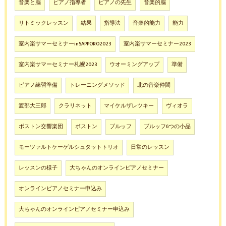
音楽と脳
ピアノ指導者
ピアノの先生
音楽的脳
リトミックレッスン
結果
指導法
音楽的能力
能力
室内楽サマーセミナーinSAPPORO2023
室内楽サマーセミナー2023
室内楽サマーセミナー札幌2023
ウオーミングアップ
準備
ピアノ練習準備
トレーニングメソッド
北の音楽仲間
渡部大三郎
クラリネット
マイケルザレツキー
ヴィオラ
ボストン交響楽団
ボストン
ブルッフ
ブルッフ6つの小品
モーツァルトケーゲルシュタットトリオ
日常のレッスン
レッスンの様子
大ちゃんのオンラインピアノセミナー
オンラインピアノセミナー申込み
大ちゃんのオンラインピアノセミナー申込み