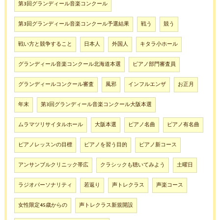
第3回グランディール音楽コンクール
第3回グランディール音楽コンクール予選結果
戦う
競う
戦い方と競争すること
日本人
外国人
キタラ小ホール
グランディール音楽コンクール北海道本選
ピアノ部門審査員
グランディールコンクール審査
風邪
インフルエンザ
お正月
年末
第3回グランディール音楽コンクール大阪本選
ムラマツリサイタルホール
大阪本選
ピアノ名曲
ピアノ有名曲
ピアノレッスンの目標
ピアノを習う目的
ピアノ新コース
アンサンブルクリニック帯広
クラシックも聴いてみよう
土曜日
ラジオパーソナリティ
若返り
声トレクラス
声楽コース
女性限定45歳からの
声トレクラス新規開設