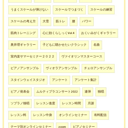
うまくスケールが弾けない
スケールでつまづく
スケールの練習
スケールの考え方
大雪
筋トレ
腰
パワー
筋肉トレーニング
心に効くらしっくVol.4
おくいみがくギャラリー
奥井理ギャラリー
子どもに聴かせたいクラシック
名曲
室内楽サマーセミナー２０２２
ヴァイオリンマスターコース
ピアノアンサンブル
ヴィオラアンサンブル
チェロアンサンブル
スタインウェイスタジオ
アンケート
アンケート集計
ピアノ発表会
ムルティプラコンサート2022
連弾
独唱
ソプラノ独唱
レッスン進度
レッスン時間
月謝
レッスン料
レッスン中身
オンラインセミナー
有料配信
テーマ別オンラインセミナー
zoom
ピアノセミナー