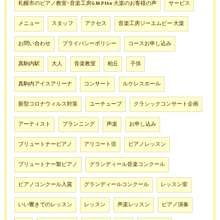
札幌市のピアノ教室･音楽工房G.M.P the 大楽のお客様の声
サービス
メニュー
スタッフ
アクセス
音楽工房ジーエムピー 大楽
お問い合わせ
プライバシーポリシー
コースお申し込み
真駒内駅
大人
音楽教室
柏丘
子供
真駒内アイスアリーナ
コンサート
ルケレスホール
新型コロナウィルス対策
ユーチューブ
クラシックコンサート企画
アーティスト
プランニング
声楽
お申し込み
ブリュートナーピアノ
アリコート弦
ピアノレッスン
ブリュートナー製ピアノ
グランディール音楽コンクール
ピアノコンクール入賞
グランディールコンクール
レッスン室
いい響きでのレッスン
レッスン
声楽レッスン
ピアノ演奏