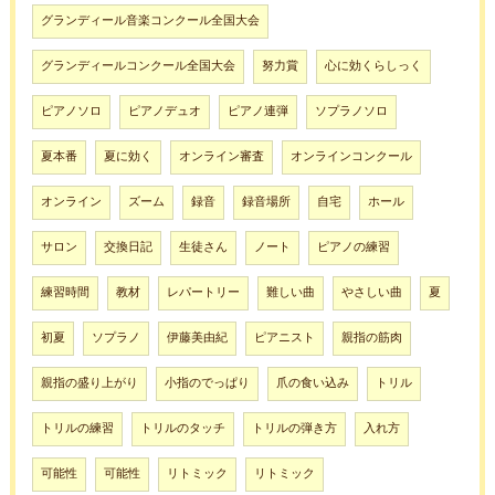
グランディール音楽コンクール全国大会
グランディールコンクール全国大会
努力賞
心に効くらしっく
ピアノソロ
ピアノデュオ
ピアノ連弾
ソプラノソロ
夏本番
夏に効く
オンライン審査
オンラインコンクール
オンライン
ズーム
録音
録音場所
自宅
ホール
サロン
交換日記
生徒さん
ノート
ピアノの練習
練習時間
教材
レパートリー
難しい曲
やさしい曲
夏
初夏
ソプラノ
伊藤美由紀
ピアニスト
親指の筋肉
親指の盛り上がり
小指のでっぱり
爪の食い込み
トリル
トリルの練習
トリルのタッチ
トリルの弾き方
入れ方
可能性
可能性
リトミック
リトミック