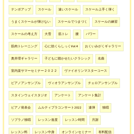
テンポアップ
スケール
速いスケール
スケール上手く弾く
うまくスケールが弾けない
スケールでつまづく
スケールの練習
スケールの考え方
大雪
筋トレ
腰
パワー
筋肉トレーニング
心に効くらしっくVol.4
おくいみがくギャラリー
奥井理ギャラリー
子どもに聴かせたいクラシック
名曲
室内楽サマーセミナー２０２２
ヴァイオリンマスターコース
ピアノアンサンブル
ヴィオラアンサンブル
チェロアンサンブル
スタインウェイスタジオ
アンケート
アンケート集計
ピアノ発表会
ムルティプラコンサート2022
連弾
独唱
ソプラノ独唱
レッスン進度
レッスン時間
月謝
レッスン料
レッスン中身
オンラインセミナー
有料配信