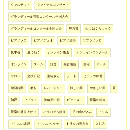
クァルテット
ファイナルコンサート
グランディール音楽コンクール全国大会
グランディールコンクール全国大会
努力賞
心に効くらしっく
ピアノソロ
ピアノデュオ
ピアノ連弾
ソプラノソロ
夏本番
夏に効く
オンライン審査
オンラインコンクール
オンライン
ズーム
録音
録音場所
自宅
ホール
サロン
交換日記
生徒さん
ノート
ピアノの練習
練習時間
教材
レパートリー
難しい曲
やさしい曲
夏
初夏
ソプラノ
伊藤美由紀
ピアニスト
親指の筋肉
親指の盛り上がり
小指のでっぱり
爪の食い込み
トリル
トリルの練習
トリルのタッチ
トリルの弾き方
入れ方