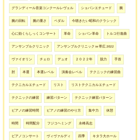
グランディール音楽コンクールレヴェル
ショパンエチュード
腕
腕の回転
腕の重さ
ペダル
今聴きたい昭和のクラシック
心に効くらしっくコンサート
革命
ショパン革命
トルコ行進曲
アンサンブルクリニック
アンサンブルクリニック in 帯広 2022
ヴァイオリン
チェロ
デュオ
２０２２年
脱力
手首
肘
本選
本選レベル
演奏会レベル
テクニックの練習曲
テクニカルエチュード
リスト
リストテクニカルエチュード
テクニックの練習
練習パターン
テクニック練習パターン
ピアノの練習時間
ピアノの練習のやり方
集中力
休憩
時間
時間配分
フジコヘミング
永峰高志
ピアノコンサート
ヴィヴァルディ
四季
キタラ大ホール