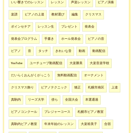
いい響きでのレッスン
レッスン
声楽レッスン
ピアノ演奏
楽譜
ピアノの上達
教材選び
編集
クリスマス
ポインセチア
レッスン生
プレゼント
発表会
発表会プログラム
手書き
ホール発表会
ピアノの音
ピアノ
音
タッチ
きれいな音
動画
動画配信
YouTube
ユーチューブ動画配信
大楽勝美
大楽音楽学校
だいらくおんがくがっこう
無料動画配信
オーナメント
クリスマス飾り
ピアノテクニック
矯正
札幌市南区
上達
真駒内
リーズ大学
傍ら
全国大会
本選通過
ピアノコンクール
プレジャーコース
札幌市ピアノ教室
真駒内ピアノ教室
年末年始のレッスン
大楽裕美子
合宿