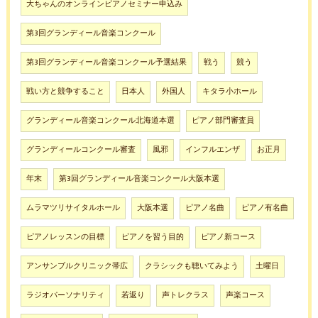
大ちゃんのオンラインピアノセミナー申込み
第3回グランディール音楽コンクール
第3回グランディール音楽コンクール予選結果
戦う
競う
戦い方と競争すること
日本人
外国人
キタラ小ホール
グランディール音楽コンクール北海道本選
ピアノ部門審査員
グランディールコンクール審査
風邪
インフルエンザ
お正月
年末
第3回グランディール音楽コンクール大阪本選
ムラマツリサイタルホール
大阪本選
ピアノ名曲
ピアノ有名曲
ピアノレッスンの目標
ピアノを習う目的
ピアノ新コース
アンサンブルクリニック帯広
クラシックも聴いてみよう
土曜日
ラジオパーソナリティ
若返り
声トレクラス
声楽コース