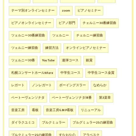
テーマ別オンラインセミナー
zoom
ピアノセミナー
ピアノオンラインセミナー
ピアノ部門
チェルニー30番練習曲
ツェルニー30番練習曲
ツェルニー
チェルニー練習曲
ツェルニー練習曲
練習方法
オンラインピアノセミナー
ツェルニー30番
You Tube
連弾コース
銀賞
札幌コンサートホールkitara
中学生コース
中学生コース金賞
レガート
ノンレガート
ボーイングスラー
なめらか
ベートーヴェンソナタ
ベートーヴェンソナタ18番
第3楽章
音楽工房
看板
音楽工房G.M.P看板
リニューアル
ダイラクユミコ
ブルクミュラー
ブルグミュラー25の練習曲
ブルクミュラー25の練習曲
すなおな心
アラベスク