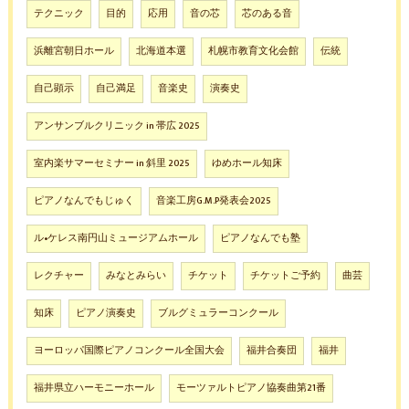
テクニック
目的
応用
音の芯
芯のある音
浜離宮朝日ホール
北海道本選
札幌市教育文化会館
伝統
自己顕示
自己満足
音楽史
演奏史
アンサンブルクリニック in 帯広 2025
室内楽サマーセミナー in 斜里 2025
ゆめホール知床
ピアノなんでもじゅく
音楽工房G.M.P発表会2025
ル•ケレス南円山ミュージアムホール
ピアノなんでも塾
レクチャー
みなとみらい
チケット
チケットご予約
曲芸
知床
ピアノ演奏史
ブルグミュラーコンクール
ヨーロッパ国際ピアノコンクール全国大会
福井合奏団
福井
福井県立ハーモニーホール
モーツァルトピアノ協奏曲第21番