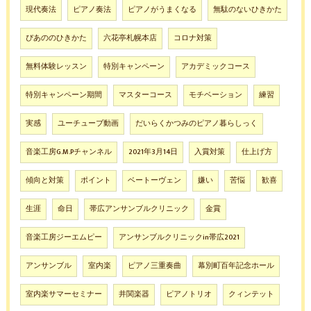
現代奏法
ピアノ奏法
ピアノがうまくなる
無駄のないひきかた
ぴあののひきかた
六花亭札幌本店
コロナ対策
無料体験レッスン
特別キャンペーン
アカデミックコース
特別キャンペーン期間
マスターコース
モチベーション
練習
実感
ユーチューブ動画
だいらくかつみのピアノ暮らしっく
音楽工房G.M.Pチャンネル
2021年3月14日
入賞対策
仕上げ方
傾向と対策
ポイント
ベートーヴェン
嫌い
苦悩
歓喜
生涯
命日
帯広アンサンブルクリニック
金賞
音楽工房ジーエムピー
アンサンブルクリニックin帯広2021
アンサンブル
室内楽
ピアノ三重奏曲
幕別町百年記念ホール
室内楽サマーセミナー
井関楽器
ピアノトリオ
クィンテット