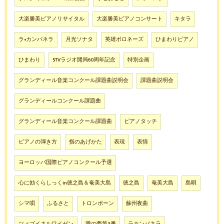
大楽勝美ピアノリサイタル
大楽勝美ピアノコンサート
キタラ
ラ•カンパネラ
月光ソナタ
英雄ポロネーズ
ひまわりピアノ
ひまわり
STVラジオ開局60周年記念
特別企画
グランディール音楽コンクール課題曲説明会
課題曲説明会
グランディールコンクール課題曲
グランディール音楽コンクール課題曲
ピアノタッチ
ピアノの弾き方
指のあげかた
表現
表情
ヨーロッパ国際ピアノコンクール予選
心に効くらしっくin徳之島＆奄美大島
徳之島
奄美大島
島唄
シマ唄
ふるさと
トロンボーン
蘇州夜曲
ツィゴイネルワイゼン
愛の夢第3番
ラカンパネラ