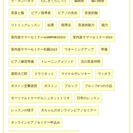
ラ・カンパネラ
心にきくらしっく
脳開発
脳の開発
音楽と脳
ピアノ指導者
ピアノの先生
音楽的脳
リトミックレッスン
結果
指導法
音楽的能力
能力
室内楽サマーセミナーinSAPPORO2023
室内楽サマーセミナー2023
室内楽サマーセミナー札幌2023
ウオーミングアップ
準備
ピアノ練習準備
トレーニングメソッド
北の音楽仲間
渡部大三郎
クラリネット
マイケルザレツキー
ヴィオラ
ボストン交響楽団
ボストン
ブルッフ
ブルッフ6つの小品
モーツァルトケーゲルシュタットトリオ
日常のレッスン
レッスンの様子
大ちゃんのオンラインピアノセミナー
オンラインピアノセミナー申込み