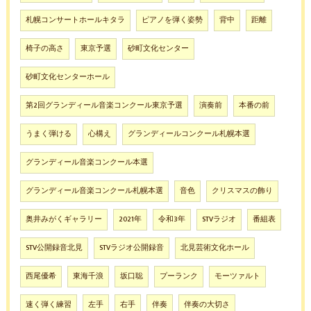
札幌コンサートホールキタラ
ピアノを弾く姿勢
背中
距離
椅子の高さ
東京予選
砂町文化センター
砂町文化センターホール
第2回グランディール音楽コンクール東京予選
演奏前
本番の前
うまく弾ける
心構え
グランディールコンクール札幌本選
グランディール音楽コンクール本選
グランディール音楽コンクール札幌本選
音色
クリスマスの飾り
奥井みがくギャラリー
2021年
令和3年
STVラジオ
番組表
STV公開録音北見
STVラジオ公開録音
北見芸術文化ホール
西尾優希
東海千浪
坂口聡
プーランク
モーツァルト
速く弾く練習
左手
右手
伴奏
伴奏の大切さ