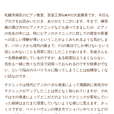
札幌市南区のピアノ教室、音楽工房G.M.Pの大楽勝美です。今日も
ブログをお読みいただき、ありがとうございます。今まで、練習
曲の選び方やピアノテクニックなども述べてきましたが、ピアノ
の先生の中には、特にピアノのテクニックに対しての歴史や変遷
への正しい理解が薄いということがよくみられるような気がしま
す。バロックから現代の曲まで、1つの奏法でしか弾けないという
信じられないことも現実に目にしたことがあります。生徒さんも
一生懸命練習しているのですが、ある程度以上うまくならない、
先生も一緒に色々な方法で頑張っておられるのですが効果がでな
い、という悩みのスパイラルに陥ってしまうことは結構珍しくな
い話なのです。
テクニックは現代ピアノのペダル発達によって飛躍的に表現力や
テクニックがアップしたことは何となく知られていますが、それ
ではその発達によってどこがどのようにテクニックが変化してい
った経緯はまだまだ浸透していないような感じに思えます。ざっ
くりですが、ベートーヴェンの弾き方でショパンやリストなどの