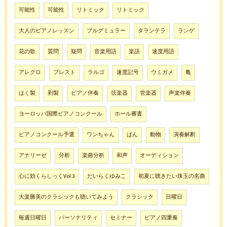
可能性
可能性
リトミック
リトミック
大人のピアノレッスン
ブルグミュラー
タランテラ
ランゲ
花の歌
質問
疑問
音楽用語
楽語
速度用語
アレグロ
プレスト
ラルゴ
速度記号
ウミガメ
亀
はく製
剥製
ピアノ伴奏
弦楽器
管楽器
声楽伴奏
ヨーロッパ国際ピアノコンクール
ホール審査
ピアノコンクール予選
ワンちゃん
ぱん
動物
演奏解釈
アナリーゼ
分析
楽曲分析
和声
オーディション
心に効くらしっくVol.3
だいらくゆみこ
初夏に聴きたい珠玉の名曲
大楽勝美のクラシックも聴いてみよう
クラシック
日曜日
毎週日曜日
パーソナリティ
セミナー
ピアノ四重奏