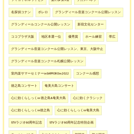
名探偵コナン
ボレロ
グランディール音楽コンクール公開レッスン
グランディールコンクール公開レッスン
新宿文化センター
ココプラザ大阪
地区本選一位
優秀賞
ホール練習
帯広
グランディール音楽コンクール公開レッスン、東京、大阪中止
グランディール音楽コンクール札幌公開レッスン
室内楽サマーセミナーinSAPPOROin2022
コンクール感想
徳之島コンサート
奄美大島コンサート
心に効くらしっくin 徳之島&奄美大島
心に効くクラシック
心に効くらしっくin徳之島
心に効くらしっくin奄美大島
STVラジオ60周年記念
STVラジオ60周年記念特別企画