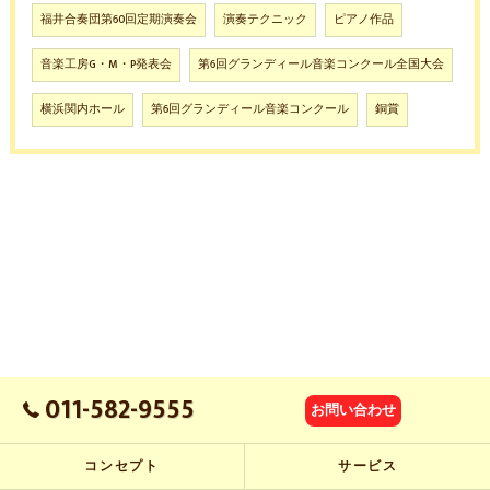
福井合奏団第60回定期演奏会
演奏テクニック
ピアノ作品
音楽工房G・M・P発表会
第6回グランディール音楽コンクール全国大会
横浜関内ホール
第6回グランディール音楽コンクール
銅賞
011-582-9555
お問い合わせ
コンセプト
サービス