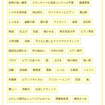
効率の良い練習
グランディール音楽コンクール予選
最優秀賞
くりやま室内楽
深山尚久
ヴァイオリンとピアノ
栗山町
しゃるる
@森の湯
森の湯
ファゴット
温泉
北広島
熟成
仕上げ
完成
寝かせる
東京音楽大学
ピアノ専攻
入学試験
合格
子どもと楽しむクリスマスクラシック
朗読読み聞かせ
年の始めに
今年の方針
ピアノ椅子
ブログ
ピアノぴあ〜の
指
上げる
指の強化
強い指
誤解
自由曲
難易度
選曲
レベル
古典派
ハイドン
作曲家
ピアノリサイタル
フジコ•・ヘミング
巨匠
魂
難しい
演奏法
お話しクラシック
ルケレス南円山ミュージアムホール
齊藤智奈美
橋本さつき