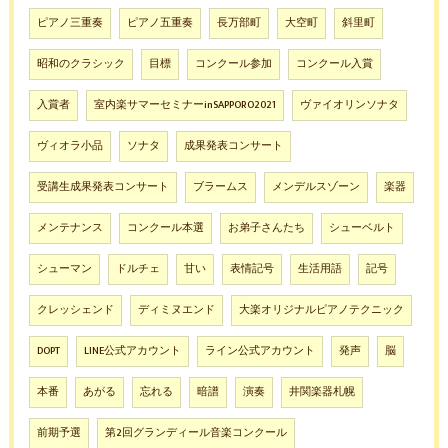
ピアノ三重奏
ピアノ五重奏
長万部町
大空町
斜里町
昭和のクラシック
目標
コンクール参加
コンクール入賞
入賞者
室内楽サマーセミナーinSAPPORO2021
ヴァイオリンソナタ
ヴィオラ小品
ソナタ
成果発表コンサート
受講生成果発表コンサート
ブラームス
メンデルスゾーン
楽器
メンテナンス
コンクール本選
お弟子さんたち
シューベルト
シューマン
ドルチェ
甘い
表情記号
生活用語
記号
クレッシェンド
ディミヌエンド
大楽オリジナルピアノテクニック
DOPT
LINE公式アカウント
ライン公式アカウント
発声
脳
本番
あがる
忘れる
暗譜
演奏
井関楽器札幌
前期予選
第2回グランディール音楽コンクール