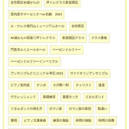
女性限定45歳からの
声トレクラス新規開設
室内楽サマーセミナーin 札幌 2023
ル・ケレス南円山ミュージアムホール
女性限定
45歳からの若返り声トレクラス
新規開設クラス
クラス募集
門真市ルミエールホール
ベーゼンドルファー
ベーゼンドルファーインペリアル
アンサンブルクリニック in 帯広 2023
ヴァイオリンアンサンブル
ピアノ室内楽
テンポ
小川剛一郎
チェリスト
速度
デクレッシェンド
基礎練習
基礎タッチ
リタルダンド
リタルダンドの弾き方
ロマン派
ロマン派の表現
勘違い
重唱
ピアノ五重奏曲
練習の無駄
時間の無駄
時間の浪費