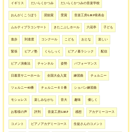
イギリス
だいらくかつみ
だいらくかつみの音楽学校
おんがくこうぼう
奨励賞
受賞
音楽工房G.M.P発表会
ムルティプラコンサート
きたこぶしホール
六花亭
子ども
進歩
到達度
コンクール
こども
おとな
楽しい
緊張
ピアノ塾
くらしっく
ピアノ暮ラシック
配信
ピアノ演奏法
チャンネル
姿勢
パフォーマンス
日暮里サニーホール
全国大会入賞
練習曲
チェルニー
ツェルニー40番
チェルニー６０番
ショパン練習曲
モシェレス
楽しみながら
音大
趣味
優しく
お客様の声
評判
音楽工房G.M.P
感想
アカデミーコース
コメント
ピアノアカデミーコース
生徒さんのコメント