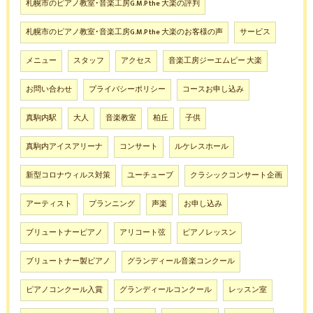
札幌市のピアノ教室･音楽工房G.M.P the 大楽の評判
札幌市のピアノ教室･音楽工房G.M.P the 大楽のお客様の声
サービス
メニュー
スタッフ
アクセス
音楽工房ジーエムピー 大楽
お問い合わせ
プライバシーポリシー
コースお申し込み
真駒内駅
大人
音楽教室
柏丘
子供
真駒内アイスアリーナ
コンサート
ルケレスホール
新型コロナウィルス対策
ユーチューブ
クラシックコンサート企画
アーティスト
プランニング
声楽
お申し込み
ブリュートナーピアノ
アリコート弦
ピアノレッスン
ブリュートナー製ピアノ
グランディール音楽コンクール
ピアノコンクール入賞
グランディールコンクール
レッスン室