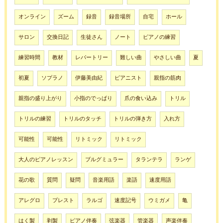
オンライン
ズーム
録音
録音場所
自宅
ホール
サロン
交換日記
生徒さん
ノート
ピアノの練習
練習時間
教材
レパートリー
難しい曲
やさしい曲
夏
初夏
ソプラノ
伊藤美由紀
ピアニスト
親指の筋肉
親指の盛り上がり
小指のでっぱり
爪の食い込み
トリル
トリルの練習
トリルのタッチ
トリルの弾き方
入れ方
可能性
可能性
リトミック
リトミック
大人のピアノレッスン
ブルグミュラー
タランテラ
ランゲ
花の歌
質問
疑問
音楽用語
楽語
速度用語
アレグロ
プレスト
ラルゴ
速度記号
ウミガメ
亀
はく製
剥製
ピアノ伴奏
弦楽器
管楽器
声楽伴奏