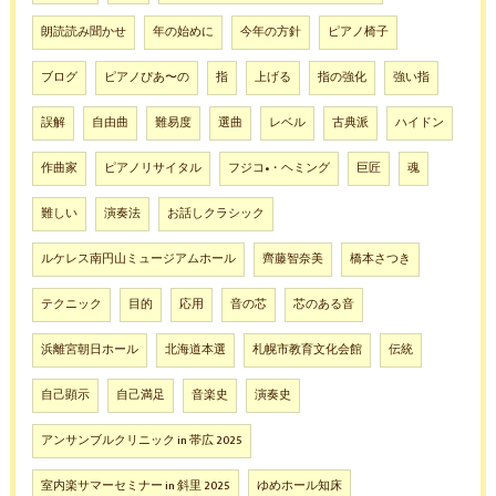
朗読読み聞かせ
年の始めに
今年の方針
ピアノ椅子
ブログ
ピアノぴあ〜の
指
上げる
指の強化
強い指
誤解
自由曲
難易度
選曲
レベル
古典派
ハイドン
作曲家
ピアノリサイタル
フジコ•・ヘミング
巨匠
魂
難しい
演奏法
お話しクラシック
ルケレス南円山ミュージアムホール
齊藤智奈美
橋本さつき
テクニック
目的
応用
音の芯
芯のある音
浜離宮朝日ホール
北海道本選
札幌市教育文化会館
伝統
自己顕示
自己満足
音楽史
演奏史
アンサンブルクリニック in 帯広 2025
室内楽サマーセミナー in 斜里 2025
ゆめホール知床