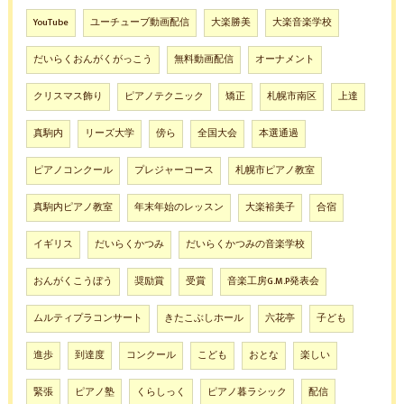
YouTube
ユーチューブ動画配信
大楽勝美
大楽音楽学校
だいらくおんがくがっこう
無料動画配信
オーナメント
クリスマス飾り
ピアノテクニック
矯正
札幌市南区
上達
真駒内
リーズ大学
傍ら
全国大会
本選通過
ピアノコンクール
プレジャーコース
札幌市ピアノ教室
真駒内ピアノ教室
年末年始のレッスン
大楽裕美子
合宿
イギリス
だいらくかつみ
だいらくかつみの音楽学校
おんがくこうぼう
奨励賞
受賞
音楽工房G.M.P発表会
ムルティプラコンサート
きたこぶしホール
六花亭
子ども
進歩
到達度
コンクール
こども
おとな
楽しい
緊張
ピアノ塾
くらしっく
ピアノ暮ラシック
配信