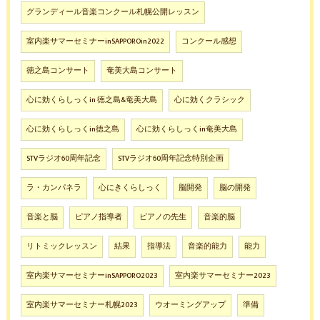
グランディール音楽コンクール札幌公開レッスン
室内楽サマーセミナーinSAPPOROin2022
コンクール感想
徳之島コンサート
奄美大島コンサート
心に効くらしっくin 徳之島&奄美大島
心に効くクラシック
心に効くらしっくin徳之島
心に効くらしっくin奄美大島
STVラジオ60周年記念
STVラジオ60周年記念特別企画
ラ・カンパネラ
心にきくらしっく
脳開発
脳の開発
音楽と脳
ピアノ指導者
ピアノの先生
音楽的脳
リトミックレッスン
結果
指導法
音楽的能力
能力
室内楽サマーセミナーinSAPPORO2023
室内楽サマーセミナー2023
室内楽サマーセミナー札幌2023
ウオーミングアップ
準備