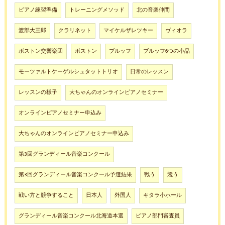
ピアノ練習準備
トレーニングメソッド
北の音楽仲間
渡部大三郎
クラリネット
マイケルザレツキー
ヴィオラ
ボストン交響楽団
ボストン
ブルッフ
ブルッフ6つの小品
モーツァルトケーゲルシュタットトリオ
日常のレッスン
レッスンの様子
大ちゃんのオンラインピアノセミナー
オンラインピアノセミナー申込み
大ちゃんのオンラインピアノセミナー申込み
第3回グランディール音楽コンクール
第3回グランディール音楽コンクール予選結果
戦う
競う
戦い方と競争すること
日本人
外国人
キタラ小ホール
グランディール音楽コンクール北海道本選
ピアノ部門審査員