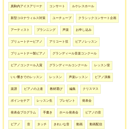
真駒内アイスアリーナ
コンサート
ルケレスホール
新型コロナウィルス対策
ユーチューブ
クラシックコンサート企画
アーティスト
プランニング
声楽
お申し込み
ブリュートナーピアノ
アリコート弦
ピアノレッスン
ブリュートナー製ピアノ
グランディール音楽コンクール
ピアノコンクール入賞
グランディールコンクール
レッスン室
いい響きでのレッスン
レッスン
声楽レッスン
ピアノ演奏
楽譜
ピアノの上達
教材選び
編集
クリスマス
ポインセチア
レッスン生
プレゼント
発表会
発表会プログラム
手書き
ホール発表会
ピアノの音
ピアノ
音
タッチ
きれいな音
動画
動画配信