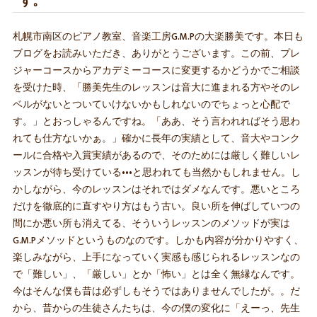
す。
札幌市南区のピアノ教室、音楽工房G.M.Pの大楽勝美です。本日も
ブログをお読みいただき、ありがとうございます。この前、プレ
ジャーコースからアカデミーコースに変更するかどうかでご相談
を受けた時、「勝美先生のレッスンは音大に進まれる方やそのレ
ベルがないとついていけないかもしれないのでちょっと心配で
す。」とおっしゃるんですね。「ああ、そう言われればそう思わ
れても仕方ないかぁ。」確かに長年の実績として、音大やコンク
ールに合格や入賞実績があるので、そのためには厳しく難しいレ
ッスンが待ち受けている•••と思われても当然かもしれません。し
かしながら、今のレッスンはそれではダメなんです。悪いところ
だけを徹底的に直すやり方はもう古い。良い所を伸ばしていつの
間にか悪い所も消えてる、そういうレッスンのメソッドが実は
G.M.Pメソッドというものなのです。しかも内容が分かりやすく、
楽しみながら、上手になっていく実感も感じられるレッスンなの
で「難しい」、「厳しい」とか「怖い」とは全く無縁なんです。
今はそんな僕も昔は必ずしもそうではありませんでしたが。。だ
から、昔からの生徒さんたちは、今の僕の変化に「えーっ、先生