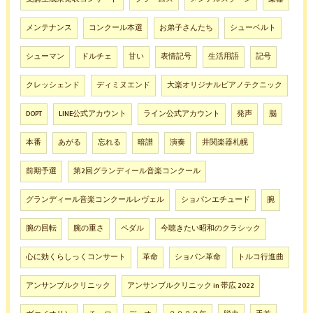
メンテナンス
コンクール本選
お弟子さんたち
シューベルト
シューマン
ドルチェ
甘い
表情記号
生活用語
記号
クレッシェンド
ディミヌエンド
大楽オリジナルピアノテクニック
DOPT
LINE公式アカウント
ライン公式アカウント
発声
脳
本番
あがる
忘れる
暗譜
演奏
井関楽器札幌
前期予選
第2回グランディール音楽コンクール
グランディール音楽コンクールレヴェル
ショパンエチュード
腕
腕の回転
腕の重さ
ペダル
今聴きたい昭和のクラシック
心に効くらしっくコンサート
革命
ショパン革命
トルコ行進曲
アンサンブルクリニック
アンサンブルクリニック in 帯広 2022