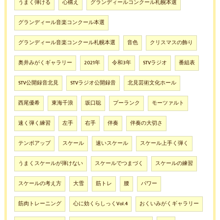
うまく弾ける
心構え
グランディールコンクール札幌本選
グランディール音楽コンクール本選
グランディール音楽コンクール札幌本選
音色
クリスマスの飾り
奥井みがくギャラリー
2021年
令和3年
STVラジオ
番組表
STV公開録音北見
STVラジオ公開録音
北見芸術文化ホール
西尾優希
東海千浪
坂口聡
プーランク
モーツァルト
速く弾く練習
左手
右手
伴奏
伴奏の大切さ
テンポアップ
スケール
速いスケール
スケール上手く弾く
うまくスケールが弾けない
スケールでつまづく
スケールの練習
スケールの考え方
大雪
筋トレ
腰
パワー
筋肉トレーニング
心に効くらしっくVol.4
おくいみがくギャラリー