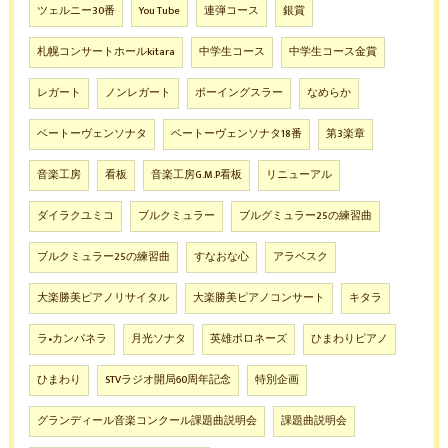
ツェルニー30番
You Tube
連弾コース
銀賞
札幌コンサートホールkitara
中学生コース
中学生コース金賞
レガート
ノンレガート
ボーイングスラー
なめらか
ベートーヴェンソナタ
ベートーヴェンソナタ18番
第3楽章
音楽工房
看板
音楽工房G.M.P看板
リニューアル
ダイラクユミコ
ブルクミュラー
ブルグミュラー25の練習曲
ブルクミュラー25の練習曲
すなおな心
アラベスク
大楽勝美ピアノリサイタル
大楽勝美ピアノコンサート
キタラ
ラ•カンパネラ
月光ソナタ
英雄ポロネーズ
ひまわりピアノ
ひまわり
STVラジオ開局60周年記念
特別企画
グランディール音楽コンクール課題曲説明会
課題曲説明会