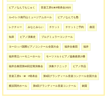
ピアノなんでもじゅく
音楽工房G.M.P発表会2025
ル•ケレス南円山ミュージアムホール
ピアノなんでも塾
レクチャー
みなとみらい
チケット
チケットご予約
曲芸
知床
ピアノ演奏史
ブルグミュラーコンクール
ヨーロッパ国際ピアノコンクール全国大会
福井合奏団
福井
福井県立ハーモニーホール
モーツァルトピアノ協奏曲第21番
福井合奏団第60回定期演奏会
演奏テクニック
ピアノ作品
音楽工房G・M・P発表会
第6回グランディール音楽コンクール全国大会
横浜関内ホール
第6回グランディール音楽コンクール
銅賞