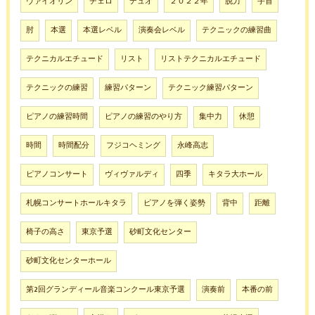
ヴァイオリン
チェロ
デュオ
２０２２年
脱力
手首
肘
本選
本選レベル
演奏会レベル
テクニックの練習曲
テクニカルエチュード
リスト
リストテクニカルエチュード
テクニックの練習
練習パターン
テクニック練習パターン
ピアノの練習時間
ピアノの練習のやり方
集中力
休憩
時間
時間配分
フジコヘミング
永峰高志
ピアノコンサート
ヴィヴァルディ
四季
キタラ大ホール
札幌コンサートホールキタラ
ピアノを弾く姿勢
背中
距離
椅子の高さ
東京予選
砂町文化センター
砂町文化センターホール
第2回グランディール音楽コンクール東京予選
演奏前
本番の前