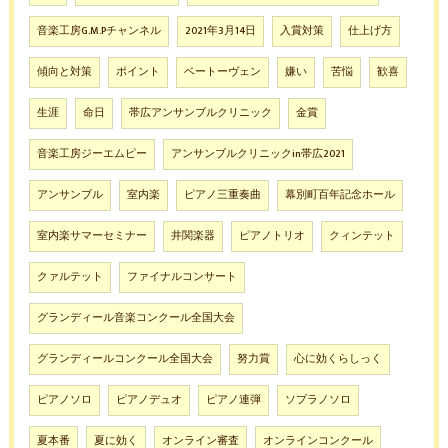
音楽工房G.M.Pチャンネル
2021年3月14日
入賞対策
仕上げ方
傾向と対策
ポイント
ベートーヴェン
嫌い
苦悩
歓喜
生涯
命日
帯広アンサンブルクリニック
金賞
音楽工房ジーエムピー
アンサンブルクリニックin帯広2021
アンサンブル
室内楽
ピアノ三重奏曲
幕別町百年記念ホール
室内楽サマーセミナー
井関楽器
ピアノトリオ
クィンテット
クァルテット
ファイナルコンサート
グランディール音楽コンクール全国大会
グランディールコンクール全国大会
努力賞
心に効くらしっく
ピアノソロ
ピアノデュオ
ピアノ連弾
ソプラノソロ
夏本番
夏に効く
オンライン審査
オンラインコンクール