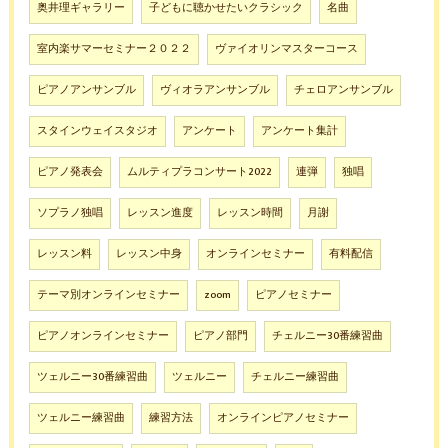
奥井理ギャラリー
子どもに聴かせたいクラシック
名曲
室内楽サマーセミナー２０２２
ヴァイオリンマスターコース
ピアノアンサンブル
ヴィオラアンサンブル
チェロアンサンブル
スタインウェイスタジオ
アンケート
アンケート集計
ピアノ発表会
ムルティプラコンサート2022
連弾
独唱
ソプラノ独唱
レッスン進度
レッスン時間
月謝
レッスン料
レッスン中身
オンラインセミナー
有料配信
テーマ別オンラインセミナー
zoom
ピアノセミナー
ピアノオンラインセミナー
ピアノ部門
チェルニー30番練習曲
ツェルニー30番練習曲
ツェルニー
チェルニー練習曲
ツェルニー練習曲
練習方法
オンラインピアノセミナー