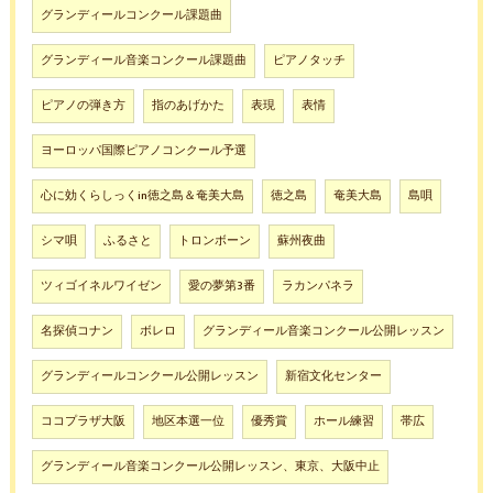
グランディールコンクール課題曲
グランディール音楽コンクール課題曲
ピアノタッチ
ピアノの弾き方
指のあげかた
表現
表情
ヨーロッパ国際ピアノコンクール予選
心に効くらしっくin徳之島＆奄美大島
徳之島
奄美大島
島唄
シマ唄
ふるさと
トロンボーン
蘇州夜曲
ツィゴイネルワイゼン
愛の夢第3番
ラカンパネラ
名探偵コナン
ボレロ
グランディール音楽コンクール公開レッスン
グランディールコンクール公開レッスン
新宿文化センター
ココプラザ大阪
地区本選一位
優秀賞
ホール練習
帯広
グランディール音楽コンクール公開レッスン、東京、大阪中止