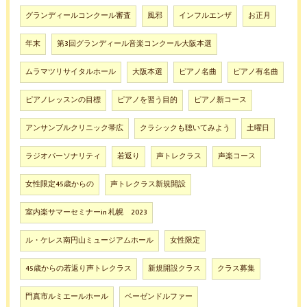
グランディールコンクール審査
風邪
インフルエンザ
お正月
年末
第3回グランディール音楽コンクール大阪本選
ムラマツリサイタルホール
大阪本選
ピアノ名曲
ピアノ有名曲
ピアノレッスンの目標
ピアノを習う目的
ピアノ新コース
アンサンブルクリニック帯広
クラシックも聴いてみよう
土曜日
ラジオパーソナリティ
若返り
声トレクラス
声楽コース
女性限定45歳からの
声トレクラス新規開設
室内楽サマーセミナーin 札幌 2023
ル・ケレス南円山ミュージアムホール
女性限定
45歳からの若返り声トレクラス
新規開設クラス
クラス募集
門真市ルミエールホール
ベーゼンドルファー