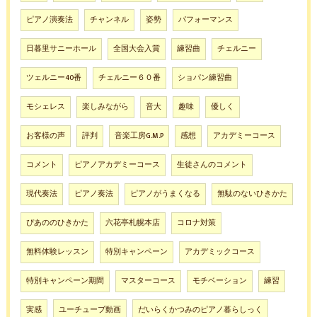
ピアノ演奏法
チャンネル
姿勢
パフォーマンス
日暮里サニーホール
全国大会入賞
練習曲
チェルニー
ツェルニー40番
チェルニー６０番
ショパン練習曲
モシェレス
楽しみながら
音大
趣味
優しく
お客様の声
評判
音楽工房G.M.P
感想
アカデミーコース
コメント
ピアノアカデミーコース
生徒さんのコメント
現代奏法
ピアノ奏法
ピアノがうまくなる
無駄のないひきかた
ぴあののひきかた
六花亭札幌本店
コロナ対策
無料体験レッスン
特別キャンペーン
アカデミックコース
特別キャンペーン期間
マスターコース
モチベーション
練習
実感
ユーチューブ動画
だいらくかつみのピアノ暮らしっく