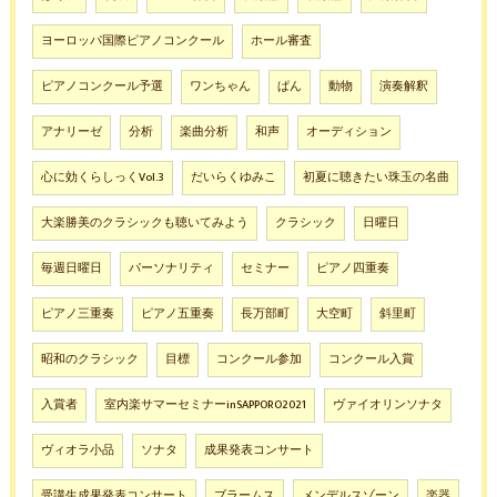
ヨーロッパ国際ピアノコンクール
ホール審査
ピアノコンクール予選
ワンちゃん
ぱん
動物
演奏解釈
アナリーゼ
分析
楽曲分析
和声
オーディション
心に効くらしっくVol.3
だいらくゆみこ
初夏に聴きたい珠玉の名曲
大楽勝美のクラシックも聴いてみよう
クラシック
日曜日
毎週日曜日
パーソナリティ
セミナー
ピアノ四重奏
ピアノ三重奏
ピアノ五重奏
長万部町
大空町
斜里町
昭和のクラシック
目標
コンクール参加
コンクール入賞
入賞者
室内楽サマーセミナーinSAPPORO2021
ヴァイオリンソナタ
ヴィオラ小品
ソナタ
成果発表コンサート
受講生成果発表コンサート
ブラームス
メンデルスゾーン
楽器