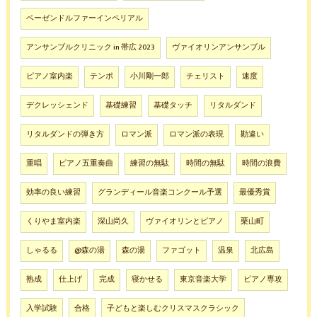
ベーゼンドルファーインペリアル
アンサンブルクリニック in 帯広 2023
ヴァイオリンアンサンブル
ピアノ室内楽
テンポ
小川剛一郎
チェリスト
速度
デクレッシェンド
基礎練習
基礎タッチ
リタルダンド
リタルダンドの弾き方
ロマン派
ロマン派の表現
勘違い
重唱
ピアノ五重奏曲
練習の無駄
時間の無駄
時間の浪費
効率の良い練習
グランディール音楽コンクール予選
最優秀賞
くりやま室内楽
深山尚久
ヴァイオリンとピアノ
栗山町
しゃるる
@森の湯
森の湯
ファゴット
温泉
北広島
熟成
仕上げ
完成
寝かせる
東京音楽大学
ピアノ専攻
入学試験
合格
子どもと楽しむクリスマスクラシック