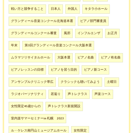
戦い方と競争すること
日本人
外国人
キタラ小ホール
グランディール音楽コンクール北海道本選
ピアノ部門審査員
グランディールコンクール審査
風邪
インフルエンザ
お正月
年末
第3回グランディール音楽コンクール大阪本選
ムラマツリサイタルホール
大阪本選
ピアノ名曲
ピアノ有名曲
ピアノレッスンの目標
ピアノを習う目的
ピアノ新コース
アンサンブルクリニック帯広
クラシックも聴いてみよう
土曜日
ラジオパーソナリティ
若返り
声トレクラス
声楽コース
女性限定45歳からの
声トレクラス新規開設
室内楽サマーセミナーin 札幌 2023
ル・ケレス南円山ミュージアムホール
女性限定