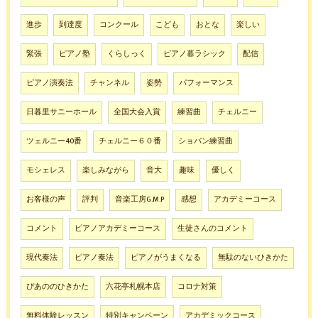
進歩
到達度
コンクール
こども
おとな
楽しい
緊張
ピアノ塾
くらしっく
ピアノ暮ラシック
配信
ピアノ演奏法
チャンネル
姿勢
パフォーマンス
日暮里サニーホール
全国大会入賞
練習曲
チェルニー
ツェルニー40番
チェルニー６０番
ショパン練習曲
モシェレス
楽しみながら
音大
趣味
優しく
お客様の声
評判
音楽工房G.M.P
感想
アカデミーコース
コメント
ピアノアカデミーコース
生徒さんのコメント
現代奏法
ピアノ奏法
ピアノがうまくなる
無駄のないひきかた
ぴあののひきかた
六花亭札幌本店
コロナ対策
無料体験レッスン
特別キャンペーン
アカデミックコース