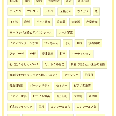
花の歌
質問
疑問
音楽用語
楽語
速度用語
アレグロ
プレスト
ラルゴ
速度記号
ウミガメ
亀
はく製
剥製
ピアノ伴奏
弦楽器
管楽器
声楽伴奏
ヨーロッパ国際ピアノコンクール
ホール審査
ピアノコンクール予選
ワンちゃん
ぱん
動物
演奏解釈
アナリーゼ
分析
楽曲分析
和声
オーディション
心に効くらしっくVol.3
だいらくゆみこ
初夏に聴きたい珠玉の名曲
大楽勝美のクラシックも聴いてみよう
クラシック
日曜日
毎週日曜日
パーソナリティ
セミナー
ピアノ四重奏
ピアノ三重奏
ピアノ五重奏
長万部町
大空町
斜里町
昭和のクラシック
目標
コンクール参加
コンクール入賞