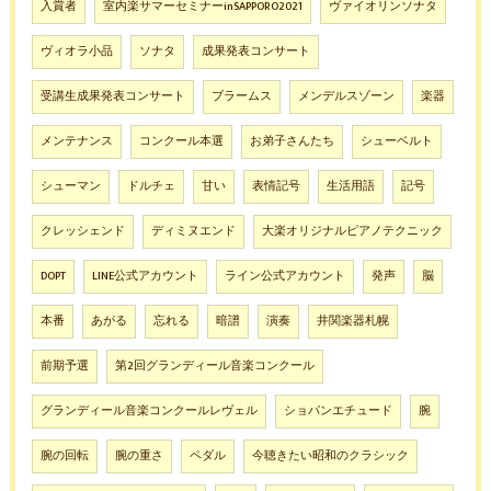
入賞者
室内楽サマーセミナーinSAPPORO2021
ヴァイオリンソナタ
ヴィオラ小品
ソナタ
成果発表コンサート
受講生成果発表コンサート
ブラームス
メンデルスゾーン
楽器
メンテナンス
コンクール本選
お弟子さんたち
シューベルト
シューマン
ドルチェ
甘い
表情記号
生活用語
記号
クレッシェンド
ディミヌエンド
大楽オリジナルピアノテクニック
DOPT
LINE公式アカウント
ライン公式アカウント
発声
脳
本番
あがる
忘れる
暗譜
演奏
井関楽器札幌
前期予選
第2回グランディール音楽コンクール
グランディール音楽コンクールレヴェル
ショパンエチュード
腕
腕の回転
腕の重さ
ペダル
今聴きたい昭和のクラシック