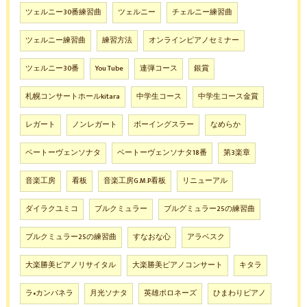
ツェルニー30番練習曲
ツェルニー
チェルニー練習曲
ツェルニー練習曲
練習方法
オンラインピアノセミナー
ツェルニー30番
You Tube
連弾コース
銀賞
札幌コンサートホールkitara
中学生コース
中学生コース金賞
レガート
ノンレガート
ボーイングスラー
なめらか
ベートーヴェンソナタ
ベートーヴェンソナタ18番
第3楽章
音楽工房
看板
音楽工房G.M.P看板
リニューアル
ダイラクユミコ
ブルクミュラー
ブルグミュラー25の練習曲
ブルクミュラー25の練習曲
すなおな心
アラベスク
大楽勝美ピアノリサイタル
大楽勝美ピアノコンサート
キタラ
ラ•カンパネラ
月光ソナタ
英雄ポロネーズ
ひまわりピアノ