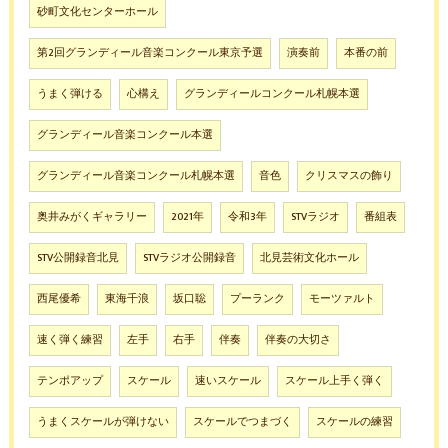
砂町文化センターホール
第2回グランディール音楽コンクール東京予選
演奏前
本番の前
うまく弾ける
心構え
グランディールコンクール札幌本選
グランディール音楽コンクール本選
グランディール音楽コンクール札幌本選
音色
クリスマスの飾り
奥井みがくギャラリー
2021年
令和3年
STVラジオ
番組表
STV公開録音北見
STVラジオ公開録音
北見芸術文化ホール
西尾優希
東海千浪
坂口聡
プーランク
モーツァルト
速く弾く練習
左手
右手
伴奏
伴奏の大切さ
テンポアップ
スケール
速いスケール
スケール上手く弾く
うまくスケールが弾けない
スケールでつまづく
スケールの練習