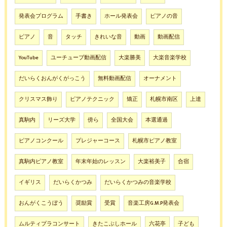
発表会プログラム
手書き
ホール発表会
ピアノの音
ピアノ
音
タッチ
きれいな音
動画
動画配信
YouTube
ユーチューブ動画配信
大楽勝美
大楽音楽学校
だいらくおんがくがっこう
無料動画配信
オーナメント
クリスマス飾り
ピアノテクニック
矯正
札幌市南区
上達
真駒内
リーズ大学
傍ら
全国大会
本選通過
ピアノコンクール
プレジャーコース
札幌市ピアノ教室
真駒内ピアノ教室
年末年始のレッスン
大楽裕美子
合宿
イギリス
だいらくかつみ
だいらくかつみの音楽学校
おんがくこうぼう
奨励賞
受賞
音楽工房G.M.P発表会
ムルティプラコンサート
きたこぶしホール
六花亭
子ども