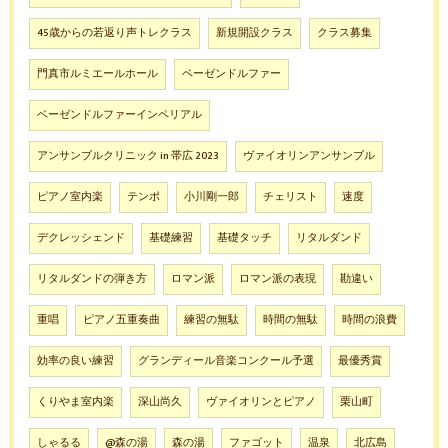
45歳からの若返り声トレクラス
新規開設クラス
クラス募集
門真市ルミエールホール
ベーゼンドルファー
ベーゼンドルファーインペリアル
アンサンブルクリニック in 帯広 2023
ヴァイオリンアンサンブル
ピアノ室内楽
テンポ
小川剛一郎
チェリスト
速度
デクレッシェンド
基礎練習
基礎タッチ
リタルダンド
リタルダンドの弾き方
ロマン派
ロマン派の表現
勘違い
重唱
ピアノ五重奏曲
練習の無駄
時間の無駄
時間の浪費
効率の良い練習
グランディール音楽コンクール予選
最優秀賞
くりやま室内楽
深山尚久
ヴァイオリンとピアノ
栗山町
しゃるる
@森の湯
森の湯
ファゴット
温泉
北広島