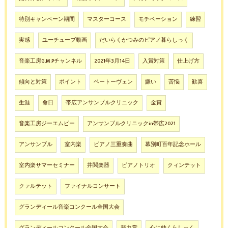
特別キャンペーン期間
マスターコース
モチベーション
練習
実感
ユーチューブ動画
だいらくかつみのピアノ暮らしっく
音楽工房G.M.Pチャンネル
2021年3月14日
入賞対策
仕上げ方
傾向と対策
ポイント
ベートーヴェン
嫌い
苦悩
歓喜
生涯
命日
帯広アンサンブルクリニック
金賞
音楽工房ジーエムピー
アンサンブルクリニックin帯広2021
アンサンブル
室内楽
ピアノ三重奏曲
幕別町百年記念ホール
室内楽サマーセミナー
井関楽器
ピアノトリオ
クィンテット
クァルテット
ファイナルコンサート
グランディール音楽コンクール全国大会
グランディールコンクール全国大会
努力賞
心に効くらしっく