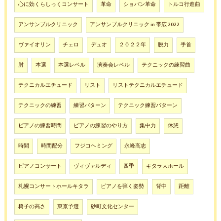
心に効くらしっくコンサート
革命
ショパン革命
トルコ行進曲
アンサンブルクリニック
アンサンブルクリニック in 帯広 2022
ヴァイオリン
チェロ
デュオ
２０２２年
脱力
手首
肘
本選
本選レベル
演奏会レベル
テクニックの練習曲
テクニカルエチュード
リスト
リストテクニカルエチュード
テクニックの練習
練習パターン
テクニック練習パターン
ピアノの練習時間
ピアノの練習のやり方
集中力
休憩
時間
時間配分
フジコヘミング
永峰高志
ピアノコンサート
ヴィヴァルディ
四季
キタラ大ホール
札幌コンサートホールキタラ
ピアノを弾く姿勢
背中
距離
椅子の高さ
東京予選
砂町文化センター