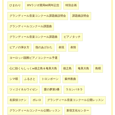
ひまわり
STVラジオ開局60周年記念
特別企画
グランディール音楽コンクール課題曲説明会
課題曲説明会
グランディールコンクール課題曲
グランディール音楽コンクール課題曲
ピアノタッチ
ピアノの弾き方
指のあげかた
表現
表情
ヨーロッパ国際ピアノコンクール予選
心に効くらしっくin徳之島＆奄美大島
徳之島
奄美大島
島唄
シマ唄
ふるさと
トロンボーン
蘇州夜曲
ツィゴイネルワイゼン
愛の夢第3番
ラカンパネラ
名探偵コナン
ボレロ
グランディール音楽コンクール公開レッスン
グランディールコンクール公開レッスン
新宿文化センター