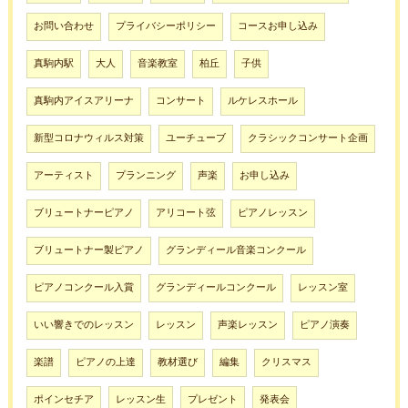
お問い合わせ
プライバシーポリシー
コースお申し込み
真駒内駅
大人
音楽教室
柏丘
子供
真駒内アイスアリーナ
コンサート
ルケレスホール
新型コロナウィルス対策
ユーチューブ
クラシックコンサート企画
アーティスト
プランニング
声楽
お申し込み
ブリュートナーピアノ
アリコート弦
ピアノレッスン
ブリュートナー製ピアノ
グランディール音楽コンクール
ピアノコンクール入賞
グランディールコンクール
レッスン室
いい響きでのレッスン
レッスン
声楽レッスン
ピアノ演奏
楽譜
ピアノの上達
教材選び
編集
クリスマス
ポインセチア
レッスン生
プレゼント
発表会