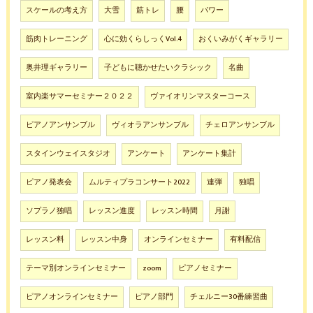
スケールの考え方
大雪
筋トレ
腰
パワー
筋肉トレーニング
心に効くらしっくVol.4
おくいみがくギャラリー
奥井理ギャラリー
子どもに聴かせたいクラシック
名曲
室内楽サマーセミナー２０２２
ヴァイオリンマスターコース
ピアノアンサンブル
ヴィオラアンサンブル
チェロアンサンブル
スタインウェイスタジオ
アンケート
アンケート集計
ピアノ発表会
ムルティプラコンサート2022
連弾
独唱
ソプラノ独唱
レッスン進度
レッスン時間
月謝
レッスン料
レッスン中身
オンラインセミナー
有料配信
テーマ別オンラインセミナー
zoom
ピアノセミナー
ピアノオンラインセミナー
ピアノ部門
チェルニー30番練習曲