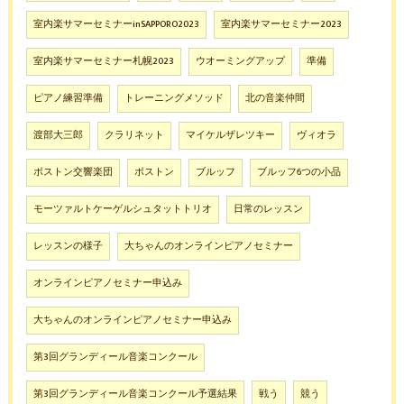
室内楽サマーセミナーinSAPPORO2023
室内楽サマーセミナー2023
室内楽サマーセミナー札幌2023
ウオーミングアップ
準備
ピアノ練習準備
トレーニングメソッド
北の音楽仲間
渡部大三郎
クラリネット
マイケルザレツキー
ヴィオラ
ボストン交響楽団
ボストン
ブルッフ
ブルッフ6つの小品
モーツァルトケーゲルシュタットトリオ
日常のレッスン
レッスンの様子
大ちゃんのオンラインピアノセミナー
オンラインピアノセミナー申込み
大ちゃんのオンラインピアノセミナー申込み
第3回グランディール音楽コンクール
第3回グランディール音楽コンクール予選結果
戦う
競う