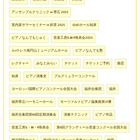
アンサンブルクリニック in 帯広 2025
室内楽サマーセミナー in 斜里 2025
ゆめホール知床
ピアノなんでもじゅく
音楽工房G.M.P発表会2025
ル•ケレス南円山ミュージアムホール
ピアノなんでも塾
レクチャー
みなとみらい
チケット
チケットご予約
曲芸
知床
ピアノ演奏史
ブルグミュラーコンクール
ヨーロッパ国際ピアノコンクール全国大会
福井合奏団
福井
福井県立ハーモニーホール
モーツァルトピアノ協奏曲第21番
福井合奏団第60回定期演奏会
演奏テクニック
ピアノ作品
音楽工房G・M・P発表会
第6回グランディール音楽コンクール全国大会