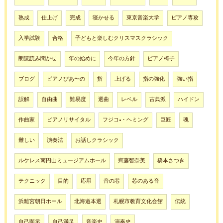
熟成
仕上げ
完成
寝かせる
東京音楽大学
ピアノ専攻
入学試験
合格
子どもと楽しむクリスマスクラシック
朗読読み聞かせ
年の始めに
今年の方針
ピアノ椅子
ブログ
ピアノぴあ〜の
指
上げる
指の強化
強い指
誤解
自由曲
難易度
選曲
レベル
古典派
ハイドン
作曲家
ピアノリサイタル
フジコ•・ヘミング
巨匠
魂
難しい
演奏法
お話しクラシック
ルケレス南円山ミュージアムホール
齊藤智奈美
橋本さつき
テクニック
目的
応用
音の芯
芯のある音
浜離宮朝日ホール
北海道本選
札幌市教育文化会館
伝統
自己顕示
自己満足
音楽史
演奏史