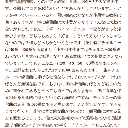
札幌市真駒内駅近くのピアノ教室、音楽工房G.M.Pの大楽勝美で
す。今回もブログをお読みいただきありがとうございます。ピア
ノをやっていらっしゃる方、習い始めの方などが使用する教材は
色々ありますが、特に練習曲は大体昔から今までそんなに大差は
ないかもしれません。まず、ハノン、チェルニーなどがさっと浮
かびますね。どちらもあまり「好き！」という方もいらっしゃら
ないのでは？僕もどっちかというと•••です（笑）特にチェルニー
は110番、100番から始まり「小学何年生まではチェルニー30番終
わらないと音大へは無理」などとある意味、1つの指標にさえなっ
ていました。でもチェルニーは30、40、50、60番まであるので
す。全部合わせたらこれだけでも390曲あるのです。一生をチェ
ルニーの練習曲に捧げる覚悟ならそれでもいいのですが、それは
ほとんど無理な話です。おまけに彼の練習曲はほとんど右手のた
めに書かれてあると言っても過言ではありません。逆に退屈な伴
奏部分を音楽的に弾くというのも面白いですね。チェルニーの練
習曲の真骨頂は60番にあると思います。ただ難しいです。でもそ
こまで行くと、非常に音楽的な曲が多いので、練習曲に対する見
方も変わるでしょう。僕は東京芸術大学の付属高校の入学試験課
題で2曲出たのでその出会いは早く、「チェルニーもこんないい