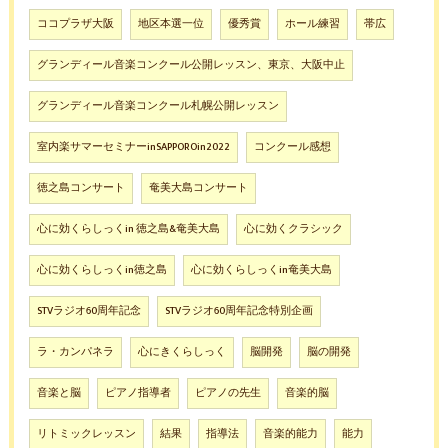
ココプラザ大阪
地区本選一位
優秀賞
ホール練習
帯広
グランディール音楽コンクール公開レッスン、東京、大阪中止
グランディール音楽コンクール札幌公開レッスン
室内楽サマーセミナーinSAPPOROin2022
コンクール感想
徳之島コンサート
奄美大島コンサート
心に効くらしっくin 徳之島&奄美大島
心に効くクラシック
心に効くらしっくin徳之島
心に効くらしっくin奄美大島
STVラジオ60周年記念
STVラジオ60周年記念特別企画
ラ・カンパネラ
心にきくらしっく
脳開発
脳の開発
音楽と脳
ピアノ指導者
ピアノの先生
音楽的脳
リトミックレッスン
結果
指導法
音楽的能力
能力