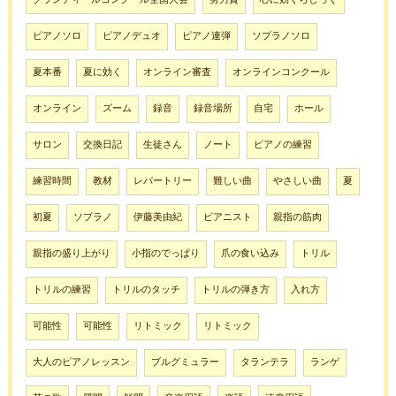
ピアノソロ
ピアノデュオ
ピアノ連弾
ソプラノソロ
夏本番
夏に効く
オンライン審査
オンラインコンクール
オンライン
ズーム
録音
録音場所
自宅
ホール
サロン
交換日記
生徒さん
ノート
ピアノの練習
練習時間
教材
レパートリー
難しい曲
やさしい曲
夏
初夏
ソプラノ
伊藤美由紀
ピアニスト
親指の筋肉
親指の盛り上がり
小指のでっぱり
爪の食い込み
トリル
トリルの練習
トリルのタッチ
トリルの弾き方
入れ方
可能性
可能性
リトミック
リトミック
大人のピアノレッスン
ブルグミュラー
タランテラ
ランゲ