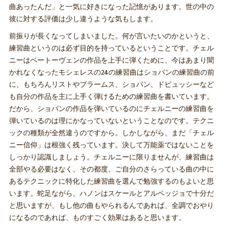
曲あったんだ」と一気に好きになった記憶があります。世の中の
彼に対する評価は少し違うような気もします。
前振りが長くなってしまいました。何が言いたいのかというと、
練習曲というのは必ず目的を持っているということです。チェル
ニーはベートーヴェンの作品を上手に弾くために、今はあまり聞
かれなくなったモシェレスの24の練習曲はショパンの練習曲の前
に、もちろんリストやブラームス、ショパン、ドビュッシーなど
も自分の作品を主に上手く弾けるための練習曲を書いています。
だから、ショパンの作品を弾いているのにチェルニーの練習曲を
弾いているのは理にかなっていないということなのです。テクニ
ックの種類が全然違うのですから。しかしながら、まだ「チェル
ニー信仰」は根強く残っています。決して万能薬ではないことを
しっかり認識しましょう。チェルニーに限りませんが、練習曲は
全部やる必要はなく、その都度、ご自分のさらっている曲の中に
あるテクニックに特化した練習曲を選んで勉強するのもよいと思
います。蛇足ながら、ハノンはスケールとアルペッジョで十分だ
と思いますが、もし他の曲もやられるんであれば、全調でおやり
になるのであれば、ものすごく効果はあると思います。