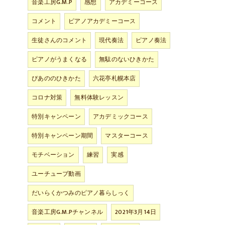
音楽工房G.M.P
感想
アカデミーコース
コメント
ピアノアカデミーコース
生徒さんのコメント
現代奏法
ピアノ奏法
ピアノがうまくなる
無駄のないひきかた
ぴあののひきかた
六花亭札幌本店
コロナ対策
無料体験レッスン
特別キャンペーン
アカデミックコース
特別キャンペーン期間
マスターコース
モチベーション
練習
実感
ユーチューブ動画
だいらくかつみのピアノ暮らしっく
音楽工房G.M.Pチャンネル
2021年3月14日