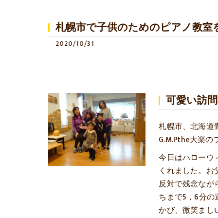
札幌市で子供のためのピアノ教室を
2020/10/31
可愛い訪
札幌市、北海道
G.M.Pthe
今日はハローウ
くれました。お
反対で残念なが
ちまで5，6分
かび、微笑まし