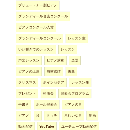
ブリュートナー製ピアノ
グランディール音楽コンクール
ピアノコンクール入賞
グランディールコンクール
レッスン室
いい響きでのレッスン
レッスン
声楽レッスン
ピアノ演奏
楽譜
ピアノの上達
教材選び
編集
クリスマス
ポインセチア
レッスン生
プレゼント
発表会
発表会プログラム
手書き
ホール発表会
ピアノの音
ピアノ
音
タッチ
きれいな音
動画
動画配信
YouTube
ユーチューブ動画配信