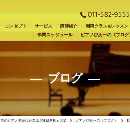
011-582-9555
コンセプト
サービス
講師紹介
開講クラス&レッスン
年間スケジュール
ピアノぴあ〜の《ブログ
札幌市のピアノ教室･音楽工房G.M.P the 大楽の口コミ情報
札幌市のピアノ教室･音楽工房G.M.P the 大楽の評判
札幌市のピアノ教室･音楽工房G.M.P the 大楽のお客様の声
ブログ
市のピアノ教室は音楽工房G.M.P the 大楽
ピアノぴあ〜の《ブログ》
札