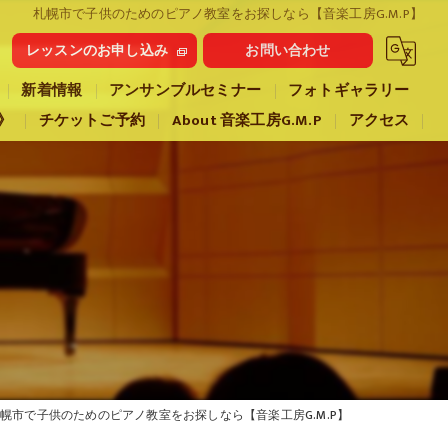
札幌市で子供のためのピアノ教室をお探しなら【音楽工房G.M.P】
レッスンのお申し込み
お問い合わせ
新着情報
アンサンブルセミナー
フォトギャラリー
》
チケットご予約
About 音楽工房G.M.P
アクセス
幌市で子供のためのピアノ教室をお探しなら【音楽工房G.M.P】