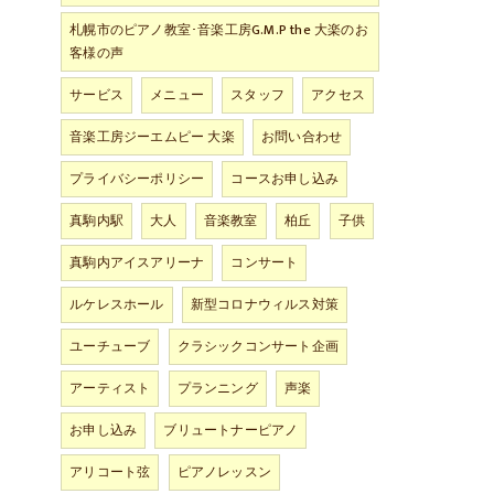
札幌市のピアノ教室･音楽工房G.M.P the 大楽のお
客様の声
サービス
メニュー
スタッフ
アクセス
音楽工房ジーエムピー 大楽
お問い合わせ
プライバシーポリシー
コースお申し込み
真駒内駅
大人
音楽教室
柏丘
子供
真駒内アイスアリーナ
コンサート
ルケレスホール
新型コロナウィルス対策
ユーチューブ
クラシックコンサート企画
アーティスト
プランニング
声楽
お申し込み
ブリュートナーピアノ
アリコート弦
ピアノレッスン