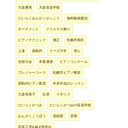
大楽勝美
大楽音楽学校
だいらくおんがくがっこう
無料動画配信
オーナメント
クリスマス飾り
ピアノテクニック
矯正
札幌市南区
上達
真駒内
リーズ大学
傍ら
全国大会
本選通過
ピアノコンクール
プレジャーコース
札幌市ピアノ教室
真駒内ピアノ教室
年末年始のレッスン
大楽裕美子
合宿
イギリス
だいらくかつみ
だいらくかつみの音楽学校
おんがくこうぼう
奨励賞
受賞
音楽工房G.M.P発表会