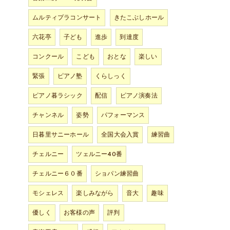
ムルティプラコンサート
きたこぶしホール
六花亭
子ども
進歩
到達度
コンクール
こども
おとな
楽しい
緊張
ピアノ塾
くらしっく
ピアノ暮ラシック
配信
ピアノ演奏法
チャンネル
姿勢
パフォーマンス
日暮里サニーホール
全国大会入賞
練習曲
チェルニー
ツェルニー40番
チェルニー６０番
ショパン練習曲
モシェレス
楽しみながら
音大
趣味
優しく
お客様の声
評判