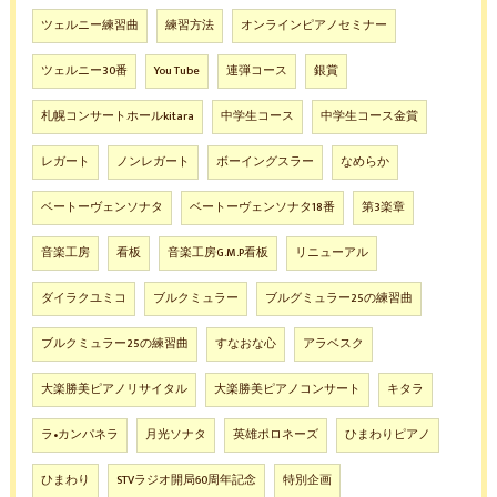
ツェルニー練習曲
練習方法
オンラインピアノセミナー
ツェルニー30番
You Tube
連弾コース
銀賞
札幌コンサートホールkitara
中学生コース
中学生コース金賞
レガート
ノンレガート
ボーイングスラー
なめらか
ベートーヴェンソナタ
ベートーヴェンソナタ18番
第3楽章
音楽工房
看板
音楽工房G.M.P看板
リニューアル
ダイラクユミコ
ブルクミュラー
ブルグミュラー25の練習曲
ブルクミュラー25の練習曲
すなおな心
アラベスク
大楽勝美ピアノリサイタル
大楽勝美ピアノコンサート
キタラ
ラ•カンパネラ
月光ソナタ
英雄ポロネーズ
ひまわりピアノ
ひまわり
STVラジオ開局60周年記念
特別企画