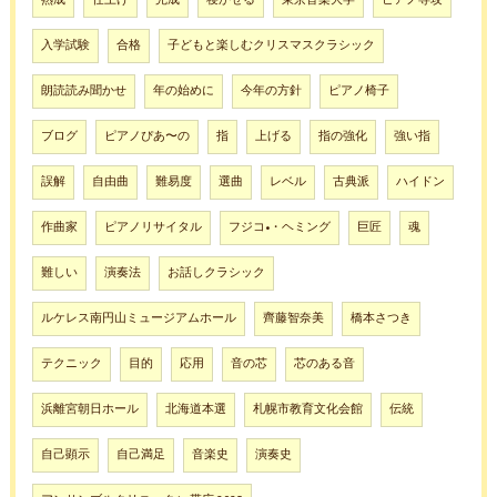
入学試験
合格
子どもと楽しむクリスマスクラシック
朗読読み聞かせ
年の始めに
今年の方針
ピアノ椅子
ブログ
ピアノぴあ〜の
指
上げる
指の強化
強い指
誤解
自由曲
難易度
選曲
レベル
古典派
ハイドン
作曲家
ピアノリサイタル
フジコ•・ヘミング
巨匠
魂
難しい
演奏法
お話しクラシック
ルケレス南円山ミュージアムホール
齊藤智奈美
橋本さつき
テクニック
目的
応用
音の芯
芯のある音
浜離宮朝日ホール
北海道本選
札幌市教育文化会館
伝統
自己顕示
自己満足
音楽史
演奏史