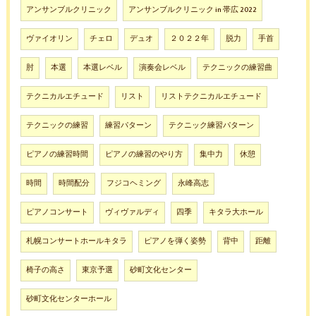
アンサンブルクリニック
アンサンブルクリニック in 帯広 2022
ヴァイオリン
チェロ
デュオ
２０２２年
脱力
手首
肘
本選
本選レベル
演奏会レベル
テクニックの練習曲
テクニカルエチュード
リスト
リストテクニカルエチュード
テクニックの練習
練習パターン
テクニック練習パターン
ピアノの練習時間
ピアノの練習のやり方
集中力
休憩
時間
時間配分
フジコヘミング
永峰高志
ピアノコンサート
ヴィヴァルディ
四季
キタラ大ホール
札幌コンサートホールキタラ
ピアノを弾く姿勢
背中
距離
椅子の高さ
東京予選
砂町文化センター
砂町文化センターホール