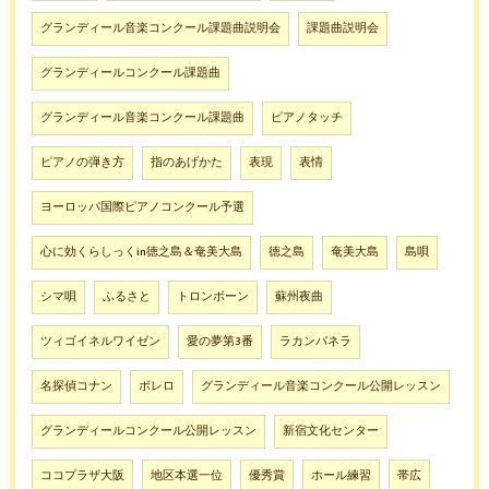
グランディール音楽コンクール課題曲説明会
課題曲説明会
グランディールコンクール課題曲
グランディール音楽コンクール課題曲
ピアノタッチ
ピアノの弾き方
指のあげかた
表現
表情
ヨーロッパ国際ピアノコンクール予選
心に効くらしっくin徳之島＆奄美大島
徳之島
奄美大島
島唄
シマ唄
ふるさと
トロンボーン
蘇州夜曲
ツィゴイネルワイゼン
愛の夢第3番
ラカンパネラ
名探偵コナン
ボレロ
グランディール音楽コンクール公開レッスン
グランディールコンクール公開レッスン
新宿文化センター
ココプラザ大阪
地区本選一位
優秀賞
ホール練習
帯広