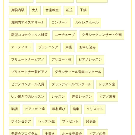
真駒内駅
大人
音楽教室
柏丘
子供
真駒内アイスアリーナ
コンサート
ルケレスホール
新型コロナウィルス対策
ユーチューブ
クラシックコンサート企画
アーティスト
プランニング
声楽
お申し込み
ブリュートナーピアノ
アリコート弦
ピアノレッスン
ブリュートナー製ピアノ
グランディール音楽コンクール
ピアノコンクール入賞
グランディールコンクール
レッスン室
いい響きでのレッスン
レッスン
声楽レッスン
ピアノ演奏
楽譜
ピアノの上達
教材選び
編集
クリスマス
ポインセチア
レッスン生
プレゼント
発表会
発表会プログラム
手書き
ホール発表会
ピアノの音