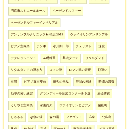
門真市ルミエールホール
ベーゼンドルファー
ベーゼンドルファーインペリアル
アンサンブルクリニック in 帯広 2023
ヴァイオリンアンサンブル
ピアノ室内楽
テンポ
小川剛一郎
チェリスト
速度
デクレッシェンド
基礎練習
基礎タッチ
リタルダンド
リタルダンドの弾き方
ロマン派
ロマン派の表現
勘違い
重唱
ピアノ五重奏曲
練習の無駄
時間の無駄
時間の浪費
効率の良い練習
グランディール音楽コンクール予選
最優秀賞
くりやま室内楽
深山尚久
ヴァイオリンとピアノ
栗山町
しゃるる
@森の湯
森の湯
ファゴット
温泉
北広島
熟成
仕上げ
完成
寝かせる
東京音楽大学
ピアノ専攻