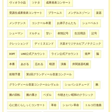
ヴィオラ小品
ソナタ
成果発表コンサート
受講生成果発表コンサート
ブラームス
メンデルスゾーン
楽器
メンテナンス
コンクール本選
お弟子さんたち
シューベルト
シューマン
ドルチェ
甘い
表情記号
生活用語
記号
クレッシェンド
ディミヌエンド
大楽オリジナルピアノテクニック
DOPT
LINE公式アカウント
ライン公式アカウント
発声
脳
本番
あがる
忘れる
暗譜
演奏
井関楽器札幌
前期予選
第2回グランディール音楽コンクール
グランディール音楽コンクールレヴェル
ショパンエチュード
腕
腕の回転
腕の重さ
ペダル
今聴きたい昭和のクラシック
心に効くらしっくコンサート
革命
ショパン革命
トルコ行進曲