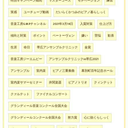
特別キャンペーン期間
マスターコース
モチベーション
練習
実感
ユーチューブ動画
だいらくかつみのピアノ暮らしっく
音楽工房G.M.Pチャンネル
2021年3月14日
入賞対策
仕上げ方
傾向と対策
ポイント
ベートーヴェン
嫌い
苦悩
歓喜
生涯
命日
帯広アンサンブルクリニック
金賞
音楽工房ジーエムピー
アンサンブルクリニックin帯広2021
アンサンブル
室内楽
ピアノ三重奏曲
幕別町百年記念ホール
室内楽サマーセミナー
井関楽器
ピアノトリオ
クィンテット
クァルテット
ファイナルコンサート
グランディール音楽コンクール全国大会
グランディールコンクール全国大会
努力賞
心に効くらしっく