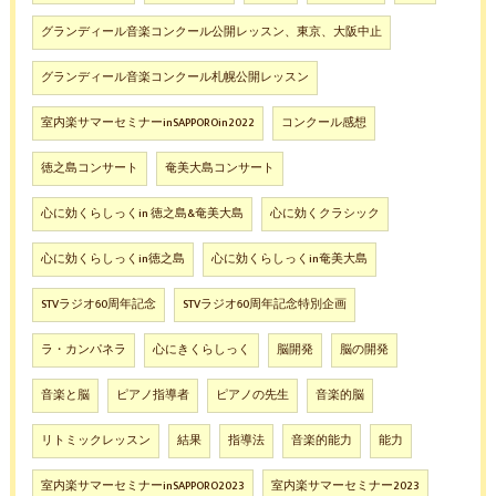
グランディール音楽コンクール公開レッスン、東京、大阪中止
グランディール音楽コンクール札幌公開レッスン
室内楽サマーセミナーinSAPPOROin2022
コンクール感想
徳之島コンサート
奄美大島コンサート
心に効くらしっくin 徳之島&奄美大島
心に効くクラシック
心に効くらしっくin徳之島
心に効くらしっくin奄美大島
STVラジオ60周年記念
STVラジオ60周年記念特別企画
ラ・カンパネラ
心にきくらしっく
脳開発
脳の開発
音楽と脳
ピアノ指導者
ピアノの先生
音楽的脳
リトミックレッスン
結果
指導法
音楽的能力
能力
室内楽サマーセミナーinSAPPORO2023
室内楽サマーセミナー2023