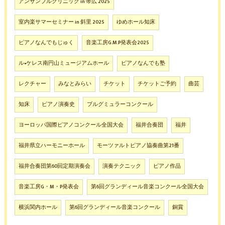
アンサンブルクリニック in 帯広 2025
室内楽サマーセミナー in 斜里 2025
ゆめホール知床
ピアノなんでもじゅく
音楽工房G.M.P発表会2025
ル•ケレス南円山ミュージアムホール
ピアノなんでも塾
レクチャー
みなとみらい
チケット
チケットご予約
曲芸
知床
ピアノ演奏史
ブルグミュラーコンクール
ヨーロッパ国際ピアノコンクール全国大会
福井合奏団
福井
福井県立ハーモニーホール
モーツァルトピアノ協奏曲第21番
福井合奏団第60回定期演奏会
演奏テクニック
ピアノ作品
音楽工房G・M・P発表会
第6回グランディール音楽コンクール全国大会
横浜関内ホール
第6回グランディール音楽コンクール
銅賞