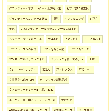
グランディール音楽コンクール北海道本選
ピアノ部門審査員
グランディールコンクール審査
風邪
インフルエンザ
お正月
年末
第3回グランディール音楽コンクール大阪本選
ムラマツリサイタルホール
大阪本選
ピアノ名曲
ピアノ有名曲
ピアノレッスンの目標
ピアノを習う目的
ピアノ新コース
アンサンブルクリニック帯広
クラシックも聴いてみよう
土曜日
ラジオパーソナリティ
若返り
声トレクラス
声楽コース
女性限定45歳からの
声トレクラス新規開設
室内楽サマーセミナーin 札幌 2023
ル・ケレス南円山ミュージアムホール
女性限定
45歳からの若返り声トレクラス
新規開設クラス
クラス募集