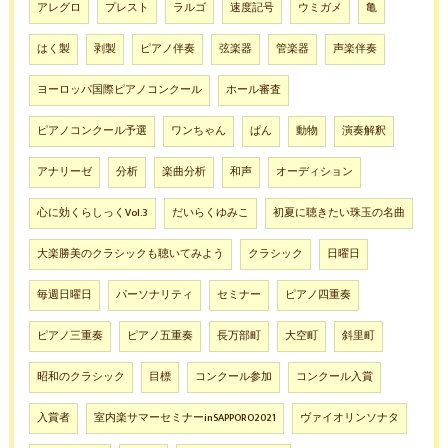
アレグロ
プレスト
ラルゴ
速度記号
ウミガメ
亀
はく製
剥製
ピアノ伴奏
弦楽器
管楽器
声楽伴奏
ヨーロッパ国際ピアノコンクール
ホール審査
ピアノコンクール予選
ワンちゃん
ぱん
動物
演奏解釈
アナリーゼ
分析
楽曲分析
和声
オーディション
心に効くらしっくVol.3
だいらくゆみこ
初夏に聴きたい珠玉の名曲
大楽勝美のクラシックも聴いてみよう
クラシック
日曜日
毎週日曜日
パーソナリティ
セミナー
ピアノ四重奏
ピアノ三重奏
ピアノ五重奏
長万部町
大空町
斜里町
昭和のクラシック
目標
コンクール参加
コンクール入賞
入賞者
室内楽サマーセミナーinSAPPORO2021
ヴァイオリンソナタ