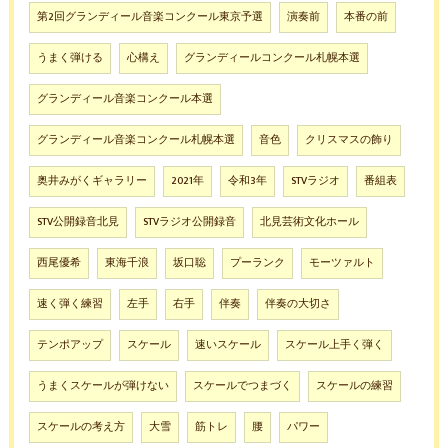
第2回グランディール音楽コンクール東京予選
演奏前
本番の前
うまく弾ける
心構え
グランディールコンクール札幌本選
グランディール音楽コンクール本選
グランディール音楽コンクール札幌本選
音色
クリスマスの飾り
奥井みがくギャラリー
2021年
令和3年
STVラジオ
番組表
STV公開録音北見
STVラジオ公開録音
北見芸術文化ホール
西尾優希
東海千浪
坂口聡
プーランク
モーツァルト
速く弾く練習
左手
右手
伴奏
伴奏の大切さ
テンポアップ
スケール
速いスケール
スケール上手く弾く
うまくスケールが弾けない
スケールでつまづく
スケールの練習
スケールの考え方
大雪
筋トレ
腰
パワー