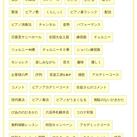
緊張
ピアノ塾
くらしっく
ピアノ暮ラシック
配信
ピアノ演奏法
チャンネル
姿勢
パフォーマンス
日暮里サニーホール
全国大会入賞
練習曲
チェルニー
ツェルニー40番
チェルニー６０番
ショパン練習曲
モシェレス
楽しみながら
音大
趣味
優しく
お客様の声
評判
音楽工房G.M.P
感想
アカデミーコース
コメント
ピアノアカデミーコース
生徒さんのコメント
現代奏法
ピアノ奏法
ピアノがうまくなる
無駄のないひきかた
ぴあののひきかた
六花亭札幌本店
コロナ対策
無料体験レッスン
特別キャンペーン
アカデミックコース