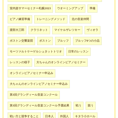
室内楽サマーセミナー札幌2023
ウオーミングアップ
準備
ピアノ練習準備
トレーニングメソッド
北の音楽仲間
渡部大三郎
クラリネット
マイケルザレツキー
ヴィオラ
ボストン交響楽団
ボストン
ブルッフ
ブルッフ6つの小品
モーツァルトケーゲルシュタットトリオ
日常のレッスン
レッスンの様子
大ちゃんのオンラインピアノセミナー
オンラインピアノセミナー申込み
大ちゃんのオンラインピアノセミナー申込み
第3回グランディール音楽コンクール
第3回グランディール音楽コンクール予選結果
戦う
競う
戦い方と競争すること
日本人
外国人
キタラ小ホール