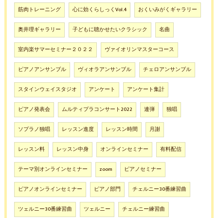
筋肉トレーニング
心に効くらしっくVol.4
おくいみがくギャラリー
奥井理ギャラリー
子どもに聴かせたいクラシック
名曲
室内楽サマーセミナー２０２２
ヴァイオリンマスターコース
ピアノアンサンブル
ヴィオラアンサンブル
チェロアンサンブル
スタインウェイスタジオ
アンケート
アンケート集計
ピアノ発表会
ムルティプラコンサート2022
連弾
独唱
ソプラノ独唱
レッスン進度
レッスン時間
月謝
レッスン料
レッスン中身
オンラインセミナー
有料配信
テーマ別オンラインセミナー
zoom
ピアノセミナー
ピアノオンラインセミナー
ピアノ部門
チェルニー30番練習曲
ツェルニー30番練習曲
ツェルニー
チェルニー練習曲