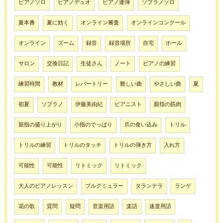
ピアノソロ
ピアノデュオ
ピアノ連弾
ソプラノソロ
夏本番
夏に効く
オンライン審査
オンラインコンクール
オンライン
ズーム
録音
録音場所
自宅
ホール
サロン
交換日記
生徒さん
ノート
ピアノの練習
練習時間
教材
レパートリー
難しい曲
やさしい曲
夏
初夏
ソプラノ
伊藤美由紀
ピアニスト
親指の筋肉
親指の盛り上がり
小指のでっぱり
爪の食い込み
トリル
トリルの練習
トリルのタッチ
トリルの弾き方
入れ方
可能性
可能性
リトミック
リトミック
大人のピアノレッスン
ブルグミュラー
タランテラ
ランゲ
花の歌
質問
疑問
音楽用語
楽語
速度用語