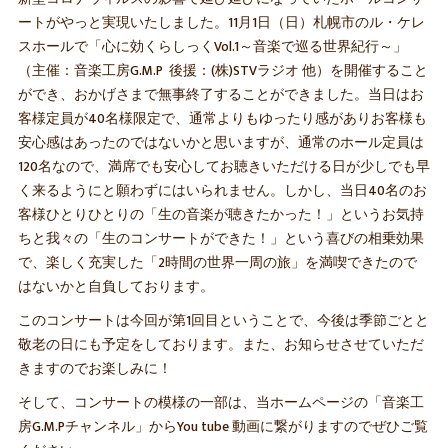
ートがやっと実現いたしました。11月1日（日）札幌市のル・ケレ
スホールで「心に効くらしっくVol.1～音楽で巡る世界紀行～」
（主催：音楽工房G.M.P 後援：(株)STVラジオ 他）を開催すること
ができ、おかげさまで無事終了することができました。当日はお
客様定員が40名様限定で、通常よりもゆったり感がありお客様も
安心感はあったのではないかと思いますが、通常のホール定員は
120名なので、満席でも安心してお聴きいただける日が少しでも早
く来るようにと願わずにはいられません。しかし、当日40名のお
客様ひとりひとりの「生の音楽が聴きたかった！」というお気持
ちと我々の「生のコンサートができた！」という喜びの相乗効果
で、楽しく充実した「2時間の世界一周の旅」を満喫できたので
はないかと自負しております。
このコンサートは今回が第1回目ということで、今後は季節ごとと
敬老の日にも予定をしております。また、お知らせさせていただ
きますのでお楽しみに！
そして、コンサートの模様の一部は、当ホームページの「音楽工
房G.M.Pチャンネル」からYou tube 動画に繋がりますのでぜひご覧