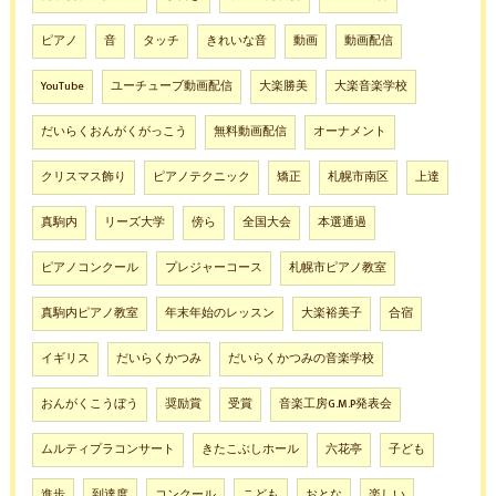
ピアノ
音
タッチ
きれいな音
動画
動画配信
YouTube
ユーチューブ動画配信
大楽勝美
大楽音楽学校
だいらくおんがくがっこう
無料動画配信
オーナメント
クリスマス飾り
ピアノテクニック
矯正
札幌市南区
上達
真駒内
リーズ大学
傍ら
全国大会
本選通過
ピアノコンクール
プレジャーコース
札幌市ピアノ教室
真駒内ピアノ教室
年末年始のレッスン
大楽裕美子
合宿
イギリス
だいらくかつみ
だいらくかつみの音楽学校
おんがくこうぼう
奨励賞
受賞
音楽工房G.M.P発表会
ムルティプラコンサート
きたこぶしホール
六花亭
子ども
進歩
到達度
コンクール
こども
おとな
楽しい