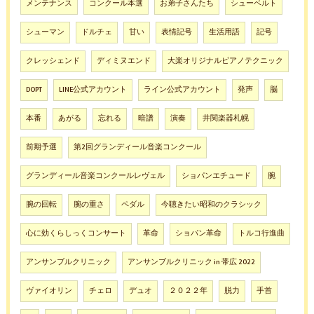
メンテナンス
コンクール本選
お弟子さんたち
シューベルト
シューマン
ドルチェ
甘い
表情記号
生活用語
記号
クレッシェンド
ディミヌエンド
大楽オリジナルピアノテクニック
DOPT
LINE公式アカウント
ライン公式アカウント
発声
脳
本番
あがる
忘れる
暗譜
演奏
井関楽器札幌
前期予選
第2回グランディール音楽コンクール
グランディール音楽コンクールレヴェル
ショパンエチュード
腕
腕の回転
腕の重さ
ペダル
今聴きたい昭和のクラシック
心に効くらしっくコンサート
革命
ショパン革命
トルコ行進曲
アンサンブルクリニック
アンサンブルクリニック in 帯広 2022
ヴァイオリン
チェロ
デュオ
２０２２年
脱力
手首