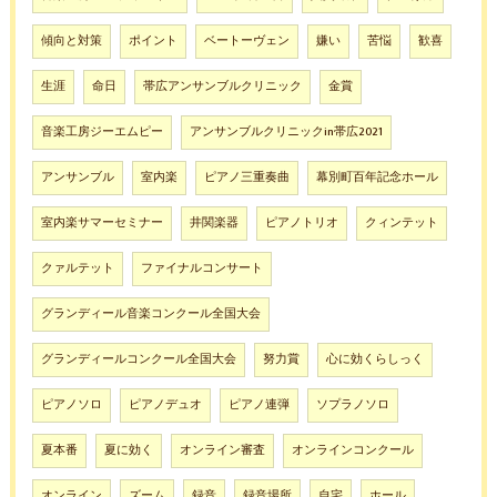
傾向と対策
ポイント
ベートーヴェン
嫌い
苦悩
歓喜
生涯
命日
帯広アンサンブルクリニック
金賞
音楽工房ジーエムピー
アンサンブルクリニックin帯広2021
アンサンブル
室内楽
ピアノ三重奏曲
幕別町百年記念ホール
室内楽サマーセミナー
井関楽器
ピアノトリオ
クィンテット
クァルテット
ファイナルコンサート
グランディール音楽コンクール全国大会
グランディールコンクール全国大会
努力賞
心に効くらしっく
ピアノソロ
ピアノデュオ
ピアノ連弾
ソプラノソロ
夏本番
夏に効く
オンライン審査
オンラインコンクール
オンライン
ズーム
録音
録音場所
自宅
ホール