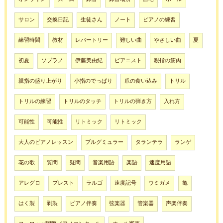
サロン
交換日記
生徒さん
ノート
ピアノの練習
練習時間
教材
レパートリー
難しい曲
やさしい曲
夏
初夏
ソプラノ
伊藤美由紀
ピアニスト
親指の筋肉
親指の盛り上がり
小指のでっぱり
爪の食い込み
トリル
トリルの練習
トリルのタッチ
トリルの弾き方
入れ方
可能性
可能性
リトミック
リトミック
大人のピアノレッスン
ブルグミュラー
タランテラ
ランゲ
花の歌
質問
疑問
音楽用語
楽語
速度用語
アレグロ
プレスト
ラルゴ
速度記号
ウミガメ
亀
はく製
剥製
ピアノ伴奏
弦楽器
管楽器
声楽伴奏