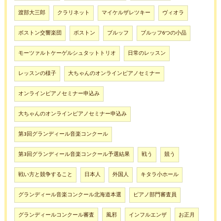
渡部大三郎
クラリネット
マイケルザレツキー
ヴィオラ
ボストン交響楽団
ボストン
ブルッフ
ブルッフ6つの小品
モーツァルトケーゲルシュタットトリオ
日常のレッスン
レッスンの様子
大ちゃんのオンラインピアノセミナー
オンラインピアノセミナー申込み
大ちゃんのオンラインピアノセミナー申込み
第3回グランディール音楽コンクール
第3回グランディール音楽コンクール予選結果
戦う
競う
戦い方と競争すること
日本人
外国人
キタラ小ホール
グランディール音楽コンクール北海道本選
ピアノ部門審査員
グランディールコンクール審査
風邪
インフルエンザ
お正月