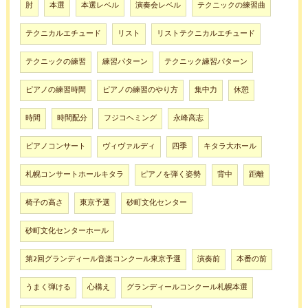
肘
本選
本選レベル
演奏会レベル
テクニックの練習曲
テクニカルエチュード
リスト
リストテクニカルエチュード
テクニックの練習
練習パターン
テクニック練習パターン
ピアノの練習時間
ピアノの練習のやり方
集中力
休憩
時間
時間配分
フジコヘミング
永峰高志
ピアノコンサート
ヴィヴァルディ
四季
キタラ大ホール
札幌コンサートホールキタラ
ピアノを弾く姿勢
背中
距離
椅子の高さ
東京予選
砂町文化センター
砂町文化センターホール
第2回グランディール音楽コンクール東京予選
演奏前
本番の前
うまく弾ける
心構え
グランディールコンクール札幌本選