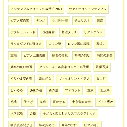
アンサンブルクリニック in 帯広 2023
ヴァイオリンアンサンブル
ピアノ室内楽
テンポ
小川剛一郎
チェリスト
速度
デクレッシェンド
基礎練習
基礎タッチ
リタルダンド
リタルダンドの弾き方
ロマン派
ロマン派の表現
勘違い
重唱
ピアノ五重奏曲
練習の無駄
時間の無駄
時間の浪費
効率の良い練習
グランディール音楽コンクール予選
最優秀賞
くりやま室内楽
深山尚久
ヴァイオリンとピアノ
栗山町
しゃるる
@森の湯
森の湯
ファゴット
温泉
北広島
熟成
仕上げ
完成
寝かせる
東京音楽大学
ピアノ専攻
入学試験
合格
子どもと楽しむクリスマスクラシック
朗読読み聞かせ
年の始めに
今年の方針
ピアノ椅子