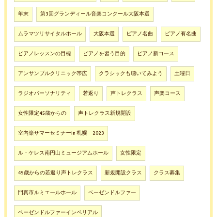
年末
第3回グランディール音楽コンクール大阪本選
ムラマツリサイタルホール
大阪本選
ピアノ名曲
ピアノ有名曲
ピアノレッスンの目標
ピアノを習う目的
ピアノ新コース
アンサンブルクリニック帯広
クラシックも聴いてみよう
土曜日
ラジオパーソナリティ
若返り
声トレクラス
声楽コース
女性限定45歳からの
声トレクラス新規開設
室内楽サマーセミナーin 札幌 2023
ル・ケレス南円山ミュージアムホール
女性限定
45歳からの若返り声トレクラス
新規開設クラス
クラス募集
門真市ルミエールホール
ベーゼンドルファー
ベーゼンドルファーインペリアル