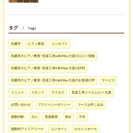
タグ
Tags
札幌市
ピアノ教室
コンセプト
札幌市のピアノ教室･音楽工房G.M.P the 大楽の口コミ情報
札幌市のピアノ教室･音楽工房G.M.P the 大楽の評判
札幌市のピアノ教室･音楽工房G.M.P the 大楽のお客様の声
サービス
メニュー
スタッフ
アクセス
音楽工房ジーエムピー 大楽
お問い合わせ
プライバシーポリシー
コースお申し込み
真駒内駅
大人
音楽教室
柏丘
子供
真駒内アイスアリーナ
コンサート
ルケレスホール