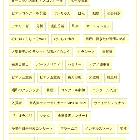
ヨーロッパ国際ピアノコンクール
ホール審査
ピアノコンクール予選
ワンちゃん
ぱん
動物
演奏解釈
アナリーゼ
分析
楽曲分析
和声
オーディション
心に効くらしっくVol.3
だいらくゆみこ
初夏に聴きたい珠玉の名曲
大楽勝美のクラシックも聴いてみよう
クラシック
日曜日
毎週日曜日
パーソナリティ
セミナー
ピアノ四重奏
ピアノ三重奏
ピアノ五重奏
長万部町
大空町
斜里町
昭和のクラシック
目標
コンクール参加
コンクール入賞
入賞者
室内楽サマーセミナーinSAPPORO2021
ヴァイオリンソナタ
ヴィオラ小品
ソナタ
成果発表コンサート
受講生成果発表コンサート
ブラームス
メンデルスゾーン
楽器