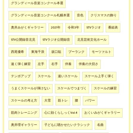
グランディール音楽コンクール本選
グランディール音楽コンクール札幌本選
音色
クリスマスの飾り
奥井みがくギャラリー
2021年
令和3年
STVラジオ
番組表
STV公開録音北見
STVラジオ公開録音
北見芸術文化ホール
西尾優希
東海千浪
坂口聡
プーランク
モーツァルト
速く弾く練習
左手
右手
伴奏
伴奏の大切さ
テンポアップ
スケール
速いスケール
スケール上手く弾く
うまくスケールが弾けない
スケールでつまづく
スケールの練習
スケールの考え方
大雪
筋トレ
腰
パワー
筋肉トレーニング
心に効くらしっくVol.4
おくいみがくギャラリー
奥井理ギャラリー
子どもに聴かせたいクラシック
名曲