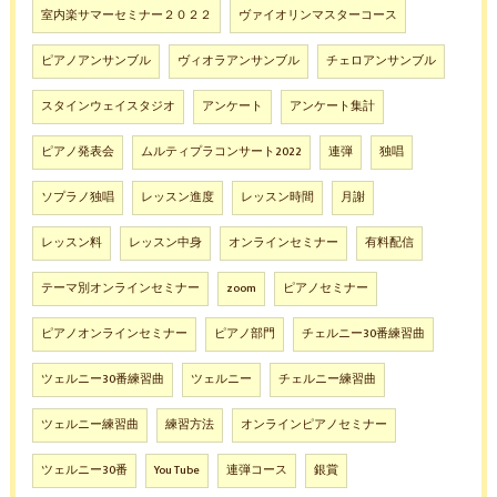
室内楽サマーセミナー２０２２
ヴァイオリンマスターコース
ピアノアンサンブル
ヴィオラアンサンブル
チェロアンサンブル
スタインウェイスタジオ
アンケート
アンケート集計
ピアノ発表会
ムルティプラコンサート2022
連弾
独唱
ソプラノ独唱
レッスン進度
レッスン時間
月謝
レッスン料
レッスン中身
オンラインセミナー
有料配信
テーマ別オンラインセミナー
zoom
ピアノセミナー
ピアノオンラインセミナー
ピアノ部門
チェルニー30番練習曲
ツェルニー30番練習曲
ツェルニー
チェルニー練習曲
ツェルニー練習曲
練習方法
オンラインピアノセミナー
ツェルニー30番
You Tube
連弾コース
銀賞