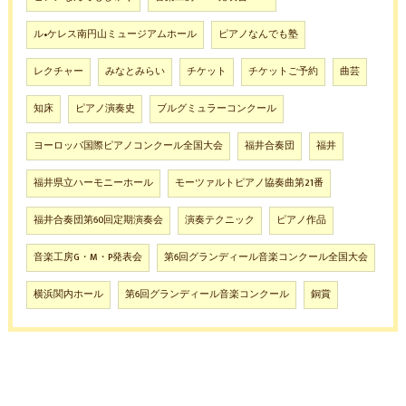
ル•ケレス南円山ミュージアムホール
ピアノなんでも塾
レクチャー
みなとみらい
チケット
チケットご予約
曲芸
知床
ピアノ演奏史
ブルグミュラーコンクール
ヨーロッパ国際ピアノコンクール全国大会
福井合奏団
福井
福井県立ハーモニーホール
モーツァルトピアノ協奏曲第21番
福井合奏団第60回定期演奏会
演奏テクニック
ピアノ作品
音楽工房G・M・P発表会
第6回グランディール音楽コンクール全国大会
横浜関内ホール
第6回グランディール音楽コンクール
銅賞