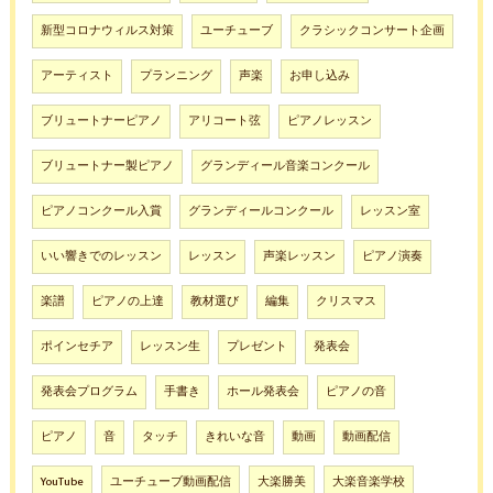
新型コロナウィルス対策
ユーチューブ
クラシックコンサート企画
アーティスト
プランニング
声楽
お申し込み
ブリュートナーピアノ
アリコート弦
ピアノレッスン
ブリュートナー製ピアノ
グランディール音楽コンクール
ピアノコンクール入賞
グランディールコンクール
レッスン室
いい響きでのレッスン
レッスン
声楽レッスン
ピアノ演奏
楽譜
ピアノの上達
教材選び
編集
クリスマス
ポインセチア
レッスン生
プレゼント
発表会
発表会プログラム
手書き
ホール発表会
ピアノの音
ピアノ
音
タッチ
きれいな音
動画
動画配信
YouTube
ユーチューブ動画配信
大楽勝美
大楽音楽学校