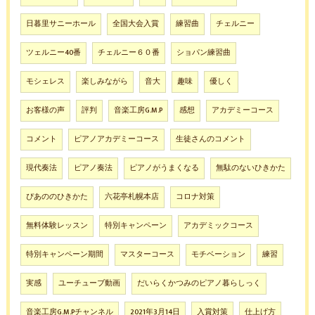
日暮里サニーホール
全国大会入賞
練習曲
チェルニー
ツェルニー40番
チェルニー６０番
ショパン練習曲
モシェレス
楽しみながら
音大
趣味
優しく
お客様の声
評判
音楽工房G.M.P
感想
アカデミーコース
コメント
ピアノアカデミーコース
生徒さんのコメント
現代奏法
ピアノ奏法
ピアノがうまくなる
無駄のないひきかた
ぴあののひきかた
六花亭札幌本店
コロナ対策
無料体験レッスン
特別キャンペーン
アカデミックコース
特別キャンペーン期間
マスターコース
モチベーション
練習
実感
ユーチューブ動画
だいらくかつみのピアノ暮らしっく
音楽工房G.M.Pチャンネル
2021年3月14日
入賞対策
仕上げ方