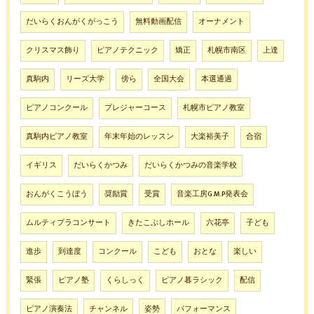
だいらくおんがくがっこう
無料動画配信
オーナメント
クリスマス飾り
ピアノテクニック
矯正
札幌市南区
上達
真駒内
リーズ大学
傍ら
全国大会
本選通過
ピアノコンクール
プレジャーコース
札幌市ピアノ教室
真駒内ピアノ教室
年末年始のレッスン
大楽裕美子
合宿
イギリス
だいらくかつみ
だいらくかつみの音楽学校
おんがくこうぼう
奨励賞
受賞
音楽工房G.M.P発表会
ムルティプラコンサート
きたこぶしホール
六花亭
子ども
進歩
到達度
コンクール
こども
おとな
楽しい
緊張
ピアノ塾
くらしっく
ピアノ暮ラシック
配信
ピアノ演奏法
チャンネル
姿勢
パフォーマンス