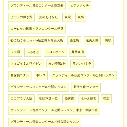
グランディール音楽コンクール課題曲
ピアノタッチ
ピアノの弾き方
指のあげかた
表現
表情
ヨーロッパ国際ピアノコンクール予選
心に効くらしっくin徳之島＆奄美大島
徳之島
奄美大島
島唄
シマ唄
ふるさと
トロンボーン
蘇州夜曲
ツィゴイネルワイゼン
愛の夢第3番
ラカンパネラ
名探偵コナン
ボレロ
グランディール音楽コンクール公開レッスン
グランディールコンクール公開レッスン
新宿文化センター
ココプラザ大阪
地区本選一位
優秀賞
ホール練習
帯広
グランディール音楽コンクール公開レッスン、東京、大阪中止
グランディール音楽コンクール札幌公開レッスン