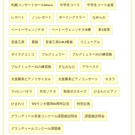
札幌コンサートホールkitara
中学生コース
中学生コース金賞
レガート
ノンレガート
ボーイングスラー
なめらか
ベートーヴェンソナタ
ベートーヴェンソナタ18番
第3楽章
音楽工房
看板
音楽工房G.M.P看板
リニューアル
ダイラクユミコ
ブルクミュラー
ブルグミュラー25の練習曲
ブルクミュラー25の練習曲
すなおな心
アラベスク
大楽勝美ピアノリサイタル
大楽勝美ピアノコンサート
キタラ
ラ•カンパネラ
月光ソナタ
英雄ポロネーズ
ひまわりピアノ
ひまわり
STVラジオ開局60周年記念
特別企画
グランディール音楽コンクール課題曲説明会
課題曲説明会
グランディールコンクール課題曲