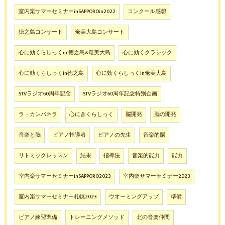
室内楽サマーセミナーinSAPPOROin2022
コンクール感想
徳之島コンサート
奄美大島コンサート
心に効くらしっくin 徳之島&奄美大島
心に効くクラシック
心に効くらしっくin徳之島
心に効くらしっくin奄美大島
STVラジオ60周年記念
STVラジオ60周年記念特別企画
ラ・カンパネラ
心にきくらしっく
脳開発
脳の開発
音楽と脳
ピアノ指導者
ピアノの先生
音楽的脳
リトミックレッスン
結果
指導法
音楽的能力
能力
室内楽サマーセミナーinSAPPORO2023
室内楽サマーセミナー2023
室内楽サマーセミナー札幌2023
ウオーミングアップ
準備
ピアノ練習準備
トレーニングメソッド
北の音楽仲間