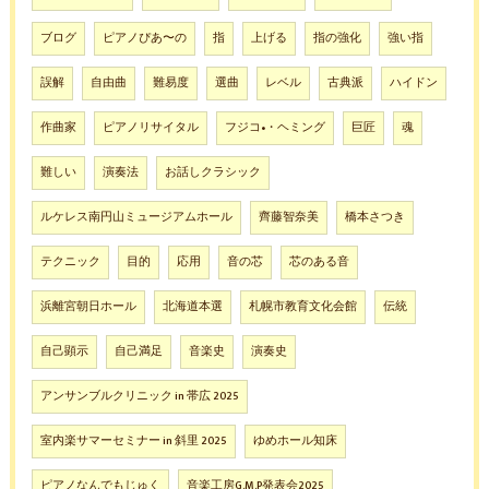
ブログ
ピアノぴあ〜の
指
上げる
指の強化
強い指
誤解
自由曲
難易度
選曲
レベル
古典派
ハイドン
作曲家
ピアノリサイタル
フジコ•・ヘミング
巨匠
魂
難しい
演奏法
お話しクラシック
ルケレス南円山ミュージアムホール
齊藤智奈美
橋本さつき
テクニック
目的
応用
音の芯
芯のある音
浜離宮朝日ホール
北海道本選
札幌市教育文化会館
伝統
自己顕示
自己満足
音楽史
演奏史
アンサンブルクリニック in 帯広 2025
室内楽サマーセミナー in 斜里 2025
ゆめホール知床
ピアノなんでもじゅく
音楽工房G.M.P発表会2025