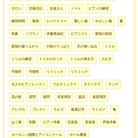
サロン
交換日記
生徒さん
ノート
ピアノの練習
練習時間
教材
レパートリー
難しい曲
やさしい曲
夏
初夏
ソプラノ
伊藤美由紀
ピアニスト
親指の筋肉
親指の盛り上がり
小指のでっぱり
爪の食い込み
トリル
トリルの練習
トリルのタッチ
トリルの弾き方
入れ方
可能性
可能性
リトミック
リトミック
大人のピアノレッスン
ブルグミュラー
タランテラ
ランゲ
花の歌
質問
疑問
音楽用語
楽語
速度用語
アレグロ
プレスト
ラルゴ
速度記号
ウミガメ
亀
はく製
剥製
ピアノ伴奏
弦楽器
管楽器
声楽伴奏
ヨーロッパ国際ピアノコンクール
ホール審査