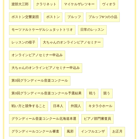
渡部大三郎
クラリネット
マイケルザレツキー
ヴィオラ
ボストン交響楽団
ボストン
ブルッフ
ブルッフ6つの小品
モーツァルトケーゲルシュタットトリオ
日常のレッスン
レッスンの様子
大ちゃんのオンラインピアノセミナー
オンラインピアノセミナー申込み
大ちゃんのオンラインピアノセミナー申込み
第3回グランディール音楽コンクール
第3回グランディール音楽コンクール予選結果
戦う
競う
戦い方と競争すること
日本人
外国人
キタラ小ホール
グランディール音楽コンクール北海道本選
ピアノ部門審査員
グランディールコンクール審査
風邪
インフルエンザ
お正月