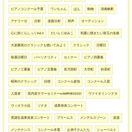
ピアノコンクール予選
ワンちゃん
ぱん
動物
演奏解釈
アナリーゼ
分析
楽曲分析
和声
オーディション
心に効くらしっくVol.3
だいらくゆみこ
初夏に聴きたい珠玉の名曲
大楽勝美のクラシックも聴いてみよう
クラシック
日曜日
毎週日曜日
パーソナリティ
セミナー
ピアノ四重奏
ピアノ三重奏
ピアノ五重奏
長万部町
大空町
斜里町
昭和のクラシック
目標
コンクール参加
コンクール入賞
入賞者
室内楽サマーセミナーinSAPPORO2021
ヴァイオリンソナタ
ヴィオラ小品
ソナタ
成果発表コンサート
受講生成果発表コンサート
ブラームス
メンデルスゾーン
楽器
メンテナンス
コンクール本選
お弟子さんたち
シューベルト