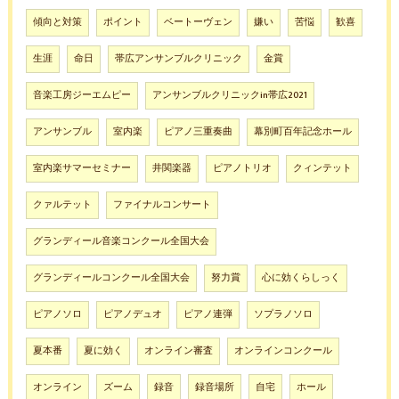
傾向と対策
ポイント
ベートーヴェン
嫌い
苦悩
歓喜
生涯
命日
帯広アンサンブルクリニック
金賞
音楽工房ジーエムピー
アンサンブルクリニックin帯広2021
アンサンブル
室内楽
ピアノ三重奏曲
幕別町百年記念ホール
室内楽サマーセミナー
井関楽器
ピアノトリオ
クィンテット
クァルテット
ファイナルコンサート
グランディール音楽コンクール全国大会
グランディールコンクール全国大会
努力賞
心に効くらしっく
ピアノソロ
ピアノデュオ
ピアノ連弾
ソプラノソロ
夏本番
夏に効く
オンライン審査
オンラインコンクール
オンライン
ズーム
録音
録音場所
自宅
ホール