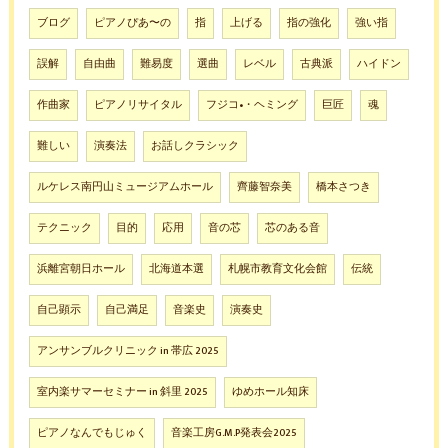
ブログ
ピアノぴあ〜の
指
上げる
指の強化
強い指
誤解
自由曲
難易度
選曲
レベル
古典派
ハイドン
作曲家
ピアノリサイタル
フジコ•・ヘミング
巨匠
魂
難しい
演奏法
お話しクラシック
ルケレス南円山ミュージアムホール
齊藤智奈美
橋本さつき
テクニック
目的
応用
音の芯
芯のある音
浜離宮朝日ホール
北海道本選
札幌市教育文化会館
伝統
自己顕示
自己満足
音楽史
演奏史
アンサンブルクリニック in 帯広 2025
室内楽サマーセミナー in 斜里 2025
ゆめホール知床
ピアノなんでもじゅく
音楽工房G.M.P発表会2025