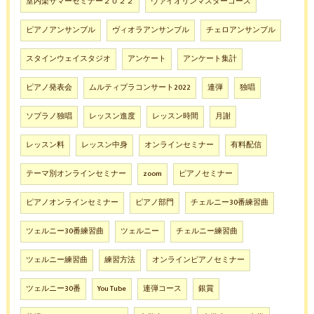
室内楽サマーセミナー２０２２
ヴァイオリンマスターコース
ピアノアンサンブル
ヴィオラアンサンブル
チェロアンサンブル
スタインウェイスタジオ
アンケート
アンケート集計
ピアノ発表会
ムルティプラコンサート2022
連弾
独唱
ソプラノ独唱
レッスン進度
レッスン時間
月謝
レッスン料
レッスン中身
オンラインセミナー
有料配信
テーマ別オンラインセミナー
zoom
ピアノセミナー
ピアノオンラインセミナー
ピアノ部門
チェルニー30番練習曲
ツェルニー30番練習曲
ツェルニー
チェルニー練習曲
ツェルニー練習曲
練習方法
オンラインピアノセミナー
ツェルニー30番
You Tube
連弾コース
銀賞