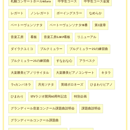
札幌コンサートホールkitara
中学生コース
中学生コース金賞
レガート
ノンレガート
ボーイングスラー
なめらか
ベートーヴェンソナタ
ベートーヴェンソナタ18番
第3楽章
音楽工房
看板
音楽工房G.M.P看板
リニューアル
ダイラクユミコ
ブルクミュラー
ブルグミュラー25の練習曲
ブルクミュラー25の練習曲
すなおな心
アラベスク
大楽勝美ピアノリサイタル
大楽勝美ピアノコンサート
キタラ
ラ•カンパネラ
月光ソナタ
英雄ポロネーズ
ひまわりピアノ
ひまわり
STVラジオ開局60周年記念
特別企画
グランディール音楽コンクール課題曲説明会
課題曲説明会
グランディールコンクール課題曲