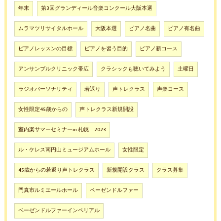
年末
第3回グランディール音楽コンクール大阪本選
ムラマツリサイタルホール
大阪本選
ピアノ名曲
ピアノ有名曲
ピアノレッスンの目標
ピアノを習う目的
ピアノ新コース
アンサンブルクリニック帯広
クラシックも聴いてみよう
土曜日
ラジオパーソナリティ
若返り
声トレクラス
声楽コース
女性限定45歳からの
声トレクラス新規開設
室内楽サマーセミナーin 札幌 2023
ル・ケレス南円山ミュージアムホール
女性限定
45歳からの若返り声トレクラス
新規開設クラス
クラス募集
門真市ルミエールホール
ベーゼンドルファー
ベーゼンドルファーインペリアル