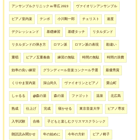
アンサンブルクリニック in 帯広 2023
ヴァイオリンアンサンブル
ピアノ室内楽
テンポ
小川剛一郎
チェリスト
速度
デクレッシェンド
基礎練習
基礎タッチ
リタルダンド
リタルダンドの弾き方
ロマン派
ロマン派の表現
勘違い
重唱
ピアノ五重奏曲
練習の無駄
時間の無駄
時間の浪費
効率の良い練習
グランディール音楽コンクール予選
最優秀賞
くりやま室内楽
深山尚久
ヴァイオリンとピアノ
栗山町
しゃるる
@森の湯
森の湯
ファゴット
温泉
北広島
熟成
仕上げ
完成
寝かせる
東京音楽大学
ピアノ専攻
入学試験
合格
子どもと楽しむクリスマスクラシック
朗読読み聞かせ
年の始めに
今年の方針
ピアノ椅子