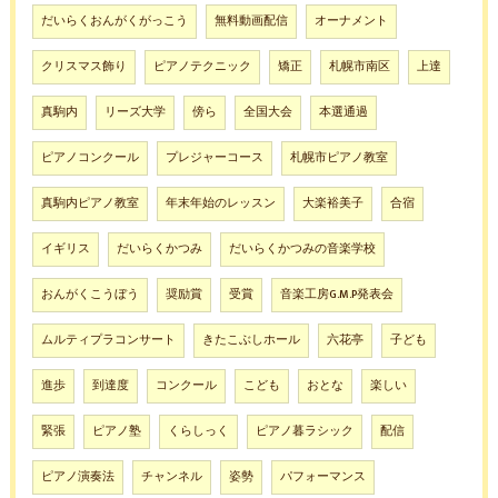
だいらくおんがくがっこう
無料動画配信
オーナメント
クリスマス飾り
ピアノテクニック
矯正
札幌市南区
上達
真駒内
リーズ大学
傍ら
全国大会
本選通過
ピアノコンクール
プレジャーコース
札幌市ピアノ教室
真駒内ピアノ教室
年末年始のレッスン
大楽裕美子
合宿
イギリス
だいらくかつみ
だいらくかつみの音楽学校
おんがくこうぼう
奨励賞
受賞
音楽工房G.M.P発表会
ムルティプラコンサート
きたこぶしホール
六花亭
子ども
進歩
到達度
コンクール
こども
おとな
楽しい
緊張
ピアノ塾
くらしっく
ピアノ暮ラシック
配信
ピアノ演奏法
チャンネル
姿勢
パフォーマンス