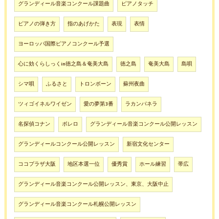
グランディール音楽コンクール課題曲
ピアノタッチ
ピアノの弾き方
指のあげかた
表現
表情
ヨーロッパ国際ピアノコンクール予選
心に効くらしっくin徳之島＆奄美大島
徳之島
奄美大島
島唄
シマ唄
ふるさと
トロンボーン
蘇州夜曲
ツィゴイネルワイゼン
愛の夢第3番
ラカンパネラ
名探偵コナン
ボレロ
グランディール音楽コンクール公開レッスン
グランディールコンクール公開レッスン
新宿文化センター
ココプラザ大阪
地区本選一位
優秀賞
ホール練習
帯広
グランディール音楽コンクール公開レッスン、東京、大阪中止
グランディール音楽コンクール札幌公開レッスン