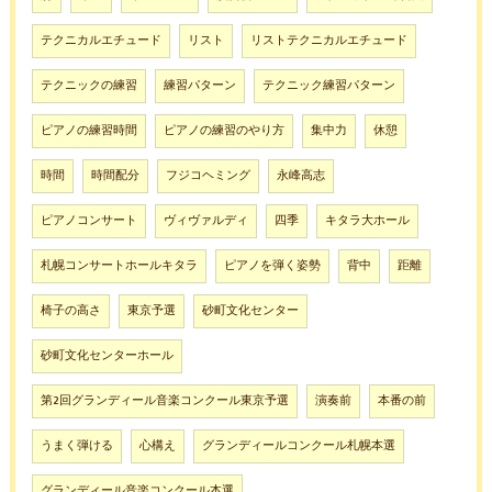
テクニカルエチュード
リスト
リストテクニカルエチュード
テクニックの練習
練習パターン
テクニック練習パターン
ピアノの練習時間
ピアノの練習のやり方
集中力
休憩
時間
時間配分
フジコヘミング
永峰高志
ピアノコンサート
ヴィヴァルディ
四季
キタラ大ホール
札幌コンサートホールキタラ
ピアノを弾く姿勢
背中
距離
椅子の高さ
東京予選
砂町文化センター
砂町文化センターホール
第2回グランディール音楽コンクール東京予選
演奏前
本番の前
うまく弾ける
心構え
グランディールコンクール札幌本選
グランディール音楽コンクール本選