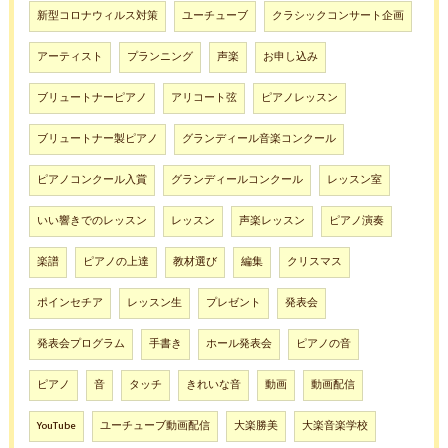
新型コロナウィルス対策
ユーチューブ
クラシックコンサート企画
アーティスト
プランニング
声楽
お申し込み
ブリュートナーピアノ
アリコート弦
ピアノレッスン
ブリュートナー製ピアノ
グランディール音楽コンクール
ピアノコンクール入賞
グランディールコンクール
レッスン室
いい響きでのレッスン
レッスン
声楽レッスン
ピアノ演奏
楽譜
ピアノの上達
教材選び
編集
クリスマス
ポインセチア
レッスン生
プレゼント
発表会
発表会プログラム
手書き
ホール発表会
ピアノの音
ピアノ
音
タッチ
きれいな音
動画
動画配信
YouTube
ユーチューブ動画配信
大楽勝美
大楽音楽学校