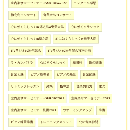
室内楽サマーセミナーinSAPPOROin2022
コンクール感想
徳之島コンサート
奄美大島コンサート
心に効くらしっくin 徳之島&奄美大島
心に効くクラシック
心に効くらしっくin徳之島
心に効くらしっくin奄美大島
STVラジオ60周年記念
STVラジオ60周年記念特別企画
ラ・カンパネラ
心にきくらしっく
脳開発
脳の開発
音楽と脳
ピアノ指導者
ピアノの先生
音楽的脳
リトミックレッスン
結果
指導法
音楽的能力
能力
室内楽サマーセミナーinSAPPORO2023
室内楽サマーセミナー2023
室内楽サマーセミナー札幌2023
ウオーミングアップ
準備
ピアノ練習準備
トレーニングメソッド
北の音楽仲間