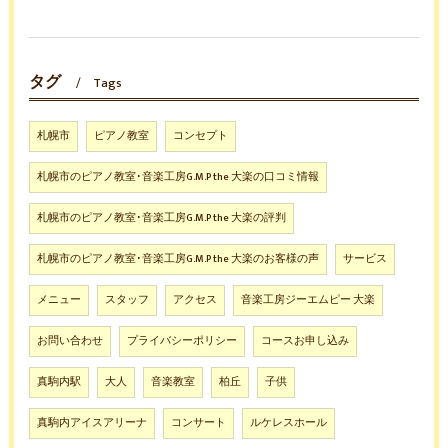
タグ
Tags
札幌市
ピアノ教室
コンセプト
札幌市のピアノ教室･音楽工房G.M.P the 大楽の口コミ情報
札幌市のピアノ教室･音楽工房G.M.P the 大楽の評判
札幌市のピアノ教室･音楽工房G.M.P the 大楽のお客様の声
サービス
メニュー
スタッフ
アクセス
音楽工房ジーエムピー 大楽
お問い合わせ
プライバシーポリシー
コースお申し込み
真駒内駅
大人
音楽教室
柏丘
子供
真駒内アイスアリーナ
コンサート
ルケレスホール