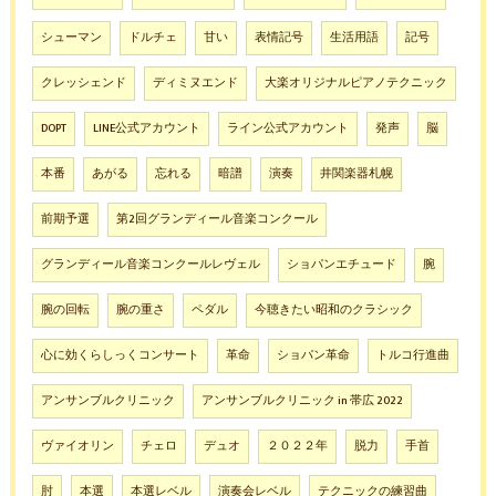
シューマン
ドルチェ
甘い
表情記号
生活用語
記号
クレッシェンド
ディミヌエンド
大楽オリジナルピアノテクニック
DOPT
LINE公式アカウント
ライン公式アカウント
発声
脳
本番
あがる
忘れる
暗譜
演奏
井関楽器札幌
前期予選
第2回グランディール音楽コンクール
グランディール音楽コンクールレヴェル
ショパンエチュード
腕
腕の回転
腕の重さ
ペダル
今聴きたい昭和のクラシック
心に効くらしっくコンサート
革命
ショパン革命
トルコ行進曲
アンサンブルクリニック
アンサンブルクリニック in 帯広 2022
ヴァイオリン
チェロ
デュオ
２０２２年
脱力
手首
肘
本選
本選レベル
演奏会レベル
テクニックの練習曲