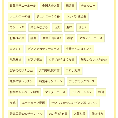
日暮里サニーホール
全国大会入賞
練習曲
チェルニー
ツェルニー40番
チェルニー６０番
ショパン練習曲
モシェレス
楽しみながら
音大
趣味
優しく
お客様の声
評判
音楽工房G.M.P
感想
アカデミーコース
コメント
ピアノアカデミーコース
生徒さんのコメント
現代奏法
ピアノ奏法
ピアノがうまくなる
無駄のないひきかた
ぴあののひきかた
六花亭札幌本店
コロナ対策
無料体験レッスン
特別キャンペーン
アカデミックコース
特別キャンペーン期間
マスターコース
モチベーション
練習
実感
ユーチューブ動画
だいらくかつみのピアノ暮らしっく
音楽工房G.M.Pチャンネル
2021年3月14日
入賞対策
仕上げ方