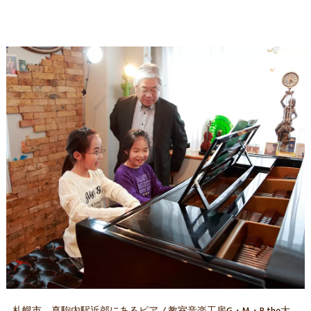
札幌市、真駒内駅近郊にあるピアノ教室音楽工房G・M・P the大