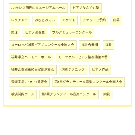
ル•ケレス南円山ミュージアムホール
ピアノなんでも塾
レクチャー
みなとみらい
チケット
チケットご予約
曲芸
知床
ピアノ演奏史
ブルグミュラーコンクール
ヨーロッパ国際ピアノコンクール全国大会
福井合奏団
福井
福井県立ハーモニーホール
モーツァルトピアノ協奏曲第21番
福井合奏団第60回定期演奏会
演奏テクニック
ピアノ作品
音楽工房G・M・P発表会
第6回グランディール音楽コンクール全国大会
横浜関内ホール
第6回グランディール音楽コンクール
銅賞