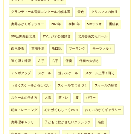
グランディール音楽コンクール札幌本選
音色
クリスマスの飾り
奥井みがくギャラリー
2021年
令和3年
STVラジオ
番組表
STV公開録音北見
STVラジオ公開録音
北見芸術文化ホール
西尾優希
東海千浪
坂口聡
プーランク
モーツァルト
速く弾く練習
左手
右手
伴奏
伴奏の大切さ
テンポアップ
スケール
速いスケール
スケール上手く弾く
うまくスケールが弾けない
スケールでつまづく
スケールの練習
スケールの考え方
大雪
筋トレ
腰
パワー
筋肉トレーニング
心に効くらしっくVol.4
おくいみがくギャラリー
奥井理ギャラリー
子どもに聴かせたいクラシック
名曲