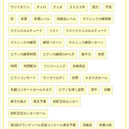
ヴァイオリン
チェロ
デュオ
２０２２年
脱力
手首
肘
本選
本選レベル
演奏会レベル
テクニックの練習曲
テクニカルエチュード
リスト
リストテクニカルエチュード
テクニックの練習
練習パターン
テクニック練習パターン
ピアノの練習時間
ピアノの練習のやり方
集中力
休憩
時間
時間配分
フジコヘミング
永峰高志
ピアノコンサート
ヴィヴァルディ
四季
キタラ大ホール
札幌コンサートホールキタラ
ピアノを弾く姿勢
背中
距離
椅子の高さ
東京予選
砂町文化センター
砂町文化センターホール
第2回グランディール音楽コンクール東京予選
演奏前
本番の前