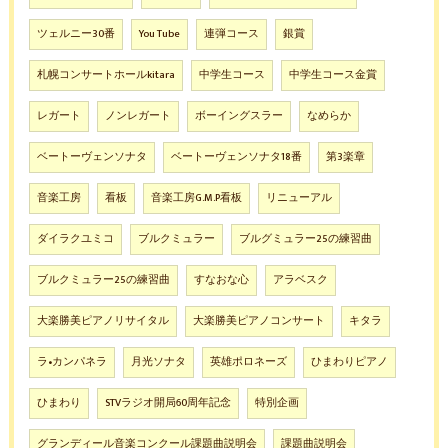
ツェルニー30番
You Tube
連弾コース
銀賞
札幌コンサートホールkitara
中学生コース
中学生コース金賞
レガート
ノンレガート
ボーイングスラー
なめらか
ベートーヴェンソナタ
ベートーヴェンソナタ18番
第3楽章
音楽工房
看板
音楽工房G.M.P看板
リニューアル
ダイラクユミコ
ブルクミュラー
ブルグミュラー25の練習曲
ブルクミュラー25の練習曲
すなおな心
アラベスク
大楽勝美ピアノリサイタル
大楽勝美ピアノコンサート
キタラ
ラ•カンパネラ
月光ソナタ
英雄ポロネーズ
ひまわりピアノ
ひまわり
STVラジオ開局60周年記念
特別企画
グランディール音楽コンクール課題曲説明会
課題曲説明会