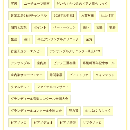
実感
ユーチューブ動画
だいらくかつみのピアノ暮らしっく
音楽工房G.M.Pチャンネル
2021年3月14日
入賞対策
仕上げ方
傾向と対策
ポイント
ベートーヴェン
嫌い
苦悩
歓喜
生涯
命日
帯広アンサンブルクリニック
金賞
音楽工房ジーエムピー
アンサンブルクリニックin帯広2021
アンサンブル
室内楽
ピアノ三重奏曲
幕別町百年記念ホール
室内楽サマーセミナー
井関楽器
ピアノトリオ
クィンテット
クァルテット
ファイナルコンサート
グランディール音楽コンクール全国大会
グランディールコンクール全国大会
努力賞
心に効くらしっく
ピアノソロ
ピアノデュオ
ピアノ連弾
ソプラノソロ