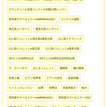
グランディール音楽コンクール札幌公開レッスン
室内楽サマーセミナーinSAPPOROin2022
コンクール感想
徳之島コンサート
奄美大島コンサート
心に効くらしっくin 徳之島&奄美大島
心に効くクラシック
心に効くらしっくin徳之島
心に効くらしっくin奄美大島
STVラジオ60周年記念
STVラジオ60周年記念特別企画
ラ・カンパネラ
心にきくらしっく
脳開発
脳の開発
音楽と脳
ピアノ指導者
ピアノの先生
音楽的脳
リトミックレッスン
結果
指導法
音楽的能力
能力
室内楽サマーセミナーinSAPPORO2023
室内楽サマーセミナー2023