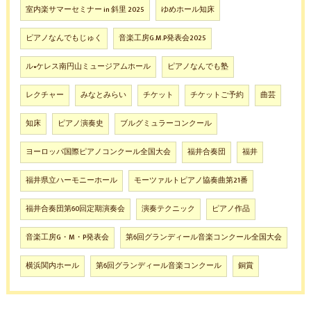
室内楽サマーセミナー in 斜里 2025
ゆめホール知床
ピアノなんでもじゅく
音楽工房G.M.P発表会2025
ル•ケレス南円山ミュージアムホール
ピアノなんでも塾
レクチャー
みなとみらい
チケット
チケットご予約
曲芸
知床
ピアノ演奏史
ブルグミュラーコンクール
ヨーロッパ国際ピアノコンクール全国大会
福井合奏団
福井
福井県立ハーモニーホール
モーツァルトピアノ協奏曲第21番
福井合奏団第60回定期演奏会
演奏テクニック
ピアノ作品
音楽工房G・M・P発表会
第6回グランディール音楽コンクール全国大会
横浜関内ホール
第6回グランディール音楽コンクール
銅賞