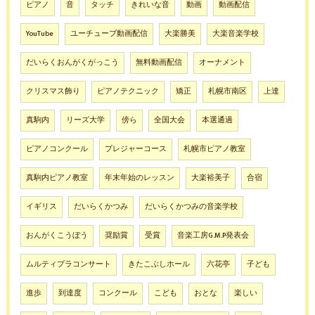
ピアノ
音
タッチ
きれいな音
動画
動画配信
YouTube
ユーチューブ動画配信
大楽勝美
大楽音楽学校
だいらくおんがくがっこう
無料動画配信
オーナメント
クリスマス飾り
ピアノテクニック
矯正
札幌市南区
上達
真駒内
リーズ大学
傍ら
全国大会
本選通過
ピアノコンクール
プレジャーコース
札幌市ピアノ教室
真駒内ピアノ教室
年末年始のレッスン
大楽裕美子
合宿
イギリス
だいらくかつみ
だいらくかつみの音楽学校
おんがくこうぼう
奨励賞
受賞
音楽工房G.M.P発表会
ムルティプラコンサート
きたこぶしホール
六花亭
子ども
進歩
到達度
コンクール
こども
おとな
楽しい