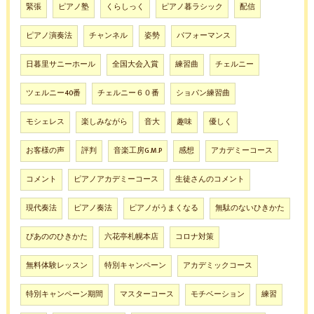
緊張
ピアノ塾
くらしっく
ピアノ暮ラシック
配信
ピアノ演奏法
チャンネル
姿勢
パフォーマンス
日暮里サニーホール
全国大会入賞
練習曲
チェルニー
ツェルニー40番
チェルニー６０番
ショパン練習曲
モシェレス
楽しみながら
音大
趣味
優しく
お客様の声
評判
音楽工房G.M.P
感想
アカデミーコース
コメント
ピアノアカデミーコース
生徒さんのコメント
現代奏法
ピアノ奏法
ピアノがうまくなる
無駄のないひきかた
ぴあののひきかた
六花亭札幌本店
コロナ対策
無料体験レッスン
特別キャンペーン
アカデミックコース
特別キャンペーン期間
マスターコース
モチベーション
練習