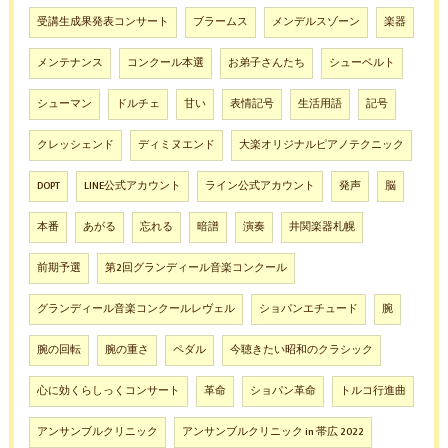
受講生成果発表コンサート
ブラームス
メンデルスゾーン
楽器
メンテナンス
コンクール本選
お弟子さんたち
シューベルト
シューマン
ドルチェ
甘い
表情記号
生活用語
記号
クレッシェンド
ディミヌエンド
大楽オリジナルピアノテクニック
DOPT
LINE公式アカウント
ライン公式アカウント
発声
脳
本番
あがる
忘れる
暗譜
演奏
井関楽器札幌
前期予選
第2回グランディール音楽コンクール
グランディール音楽コンクールレヴェル
ショパンエチュード
腕
腕の回転
腕の重さ
ペダル
今聴きたい昭和のクラシック
心に効くらしっくコンサート
革命
ショパン革命
トルコ行進曲
アンサンブルクリニック
アンサンブルクリニック in 帯広 2022