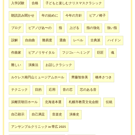
入学試験
合格
子どもと楽しむクリスマスクラシック
朗読読み聞かせ
年の始めに
今年の方針
ピアノ椅子
ブログ
ピアノぴあ〜の
指
上げる
指の強化
強い指
誤解
自由曲
難易度
選曲
レベル
古典派
ハイドン
作曲家
ピアノリサイタル
フジコ•・ヘミング
巨匠
魂
難しい
演奏法
お話しクラシック
ルケレス南円山ミュージアムホール
齊藤智奈美
橋本さつき
テクニック
目的
応用
音の芯
芯のある音
浜離宮朝日ホール
北海道本選
札幌市教育文化会館
伝統
自己顕示
自己満足
音楽史
演奏史
アンサンブルクリニック in 帯広 2025