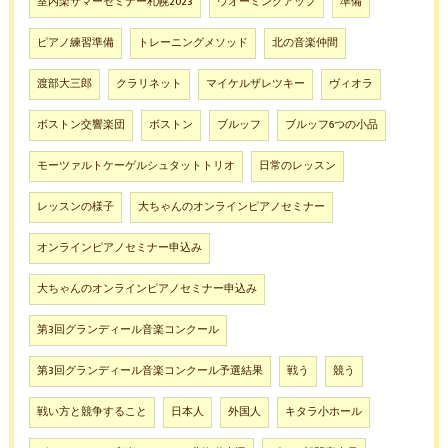
室内楽サマーセミナー札幌2023
ウオーミングアップ
準備
ピアノ練習準備
トレーニングメソッド
北の音楽仲間
渡部大三郎
クラリネット
マイケルザレツキー
ヴィオラ
ボストン交響楽団
ボストン
ブルッフ
ブルッフ6つの小品
モーツァルトケーゲルシュタットトリオ
日常のレッスン
レッスンの様子
大ちゃんのオンラインピアノセミナー
オンラインピアノセミナー申込み
大ちゃんのオンラインピアノセミナー申込み
第3回グランディール音楽コンクール
第3回グランディール音楽コンクール予選結果
戦う
競う
戦い方と競争すること
日本人
外国人
キタラ小ホール