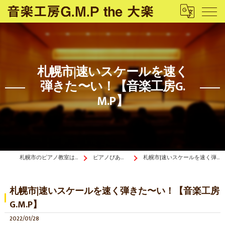
札幌市|速いスケールを速く
弾きた〜い！【音楽工房G.
M.P】
札幌市のピアノ教室は音楽工房G.M.P the 大楽
ピアノぴあ〜の《ブログ》
札幌市|速いスケールを速く弾きた〜い！【音楽工房G.M.P】
札幌市|速いスケールを速く弾きた〜い！【音楽工房
G.M.P】
2022/01/28