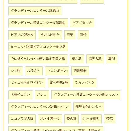
グランディールコンクール課題曲
グランディール音楽コンクール課題曲
ピアノタッチ
ピアノの弾き方
指のあげかた
表現
表情
ヨーロッパ国際ピアノコンクール予選
心に効くらしっくin徳之島＆奄美大島
徳之島
奄美大島
島唄
シマ唄
ふるさと
トロンボーン
蘇州夜曲
ツィゴイネルワイゼン
愛の夢第3番
ラカンパネラ
名探偵コナン
ボレロ
グランディール音楽コンクール公開レッスン
グランディールコンクール公開レッスン
新宿文化センター
ココプラザ大阪
地区本選一位
優秀賞
ホール練習
帯広
グランディール音楽コンクール公開レッスン、東京、大阪中止