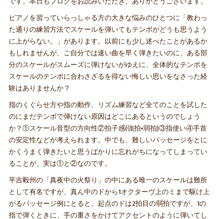
です。本日もブログをお読みいただき、ありがとうございます。
ピアノを習っていらっしゃる方の大きな悩みのひとつに「教わっ
た通りの練習方法でスケールを弾いてもテンポがどうも思うよう
に上がらない。」があります。以前にも少し述べたことがあるか
もしれませんが、ご自分では速い曲を早く弾きたいのに、ある部
分のスケールがスムーズに弾けないがゆえに、全体的なテンポを
スケールのテンポに合わさざるを得ない悔しい思いをなさった経
験はありませんか？
指のくぐらせ方や指の動作、リズム練習など全てのことを試した
のにまだテンポで弾けない原因はどこにあるというのでしょう
か？①スケール音型の方向性②拍子感(強拍•弱拍)③指使い④手首
の安定性などが考えられます。中でも、難しいパッセージをとに
かくうまく弾きたいと思うばかりに忘れがちになってしまってい
ることが、実は①と②なのです。
平吉毅州の「真夜中の火祭り」の中にある唯一のスケールは難所
として有名ですが、真ん中のドから1オクターヴ上のミまで駆け上
がるパッセージ例にとると、起点のドは2拍目の弱拍ですが、1の
指で弾くときに、手の重さをかけてアクセントのように弾いてし