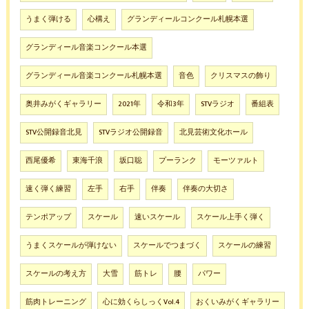
うまく弾ける
心構え
グランディールコンクール札幌本選
グランディール音楽コンクール本選
グランディール音楽コンクール札幌本選
音色
クリスマスの飾り
奥井みがくギャラリー
2021年
令和3年
STVラジオ
番組表
STV公開録音北見
STVラジオ公開録音
北見芸術文化ホール
西尾優希
東海千浪
坂口聡
プーランク
モーツァルト
速く弾く練習
左手
右手
伴奏
伴奏の大切さ
テンポアップ
スケール
速いスケール
スケール上手く弾く
うまくスケールが弾けない
スケールでつまづく
スケールの練習
スケールの考え方
大雪
筋トレ
腰
パワー
筋肉トレーニング
心に効くらしっくVol.4
おくいみがくギャラリー