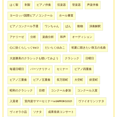
はく製
剥製
ピアノ伴奏
弦楽器
管楽器
声楽伴奏
ヨーロッパ国際ピアノコンクール
ホール審査
ピアノコンクール予選
ワンちゃん
ぱん
動物
演奏解釈
アナリーゼ
分析
楽曲分析
和声
オーディション
心に効くらしっくVol.3
だいらくゆみこ
初夏に聴きたい珠玉の名曲
大楽勝美のクラシックも聴いてみよう
クラシック
日曜日
毎週日曜日
パーソナリティ
セミナー
ピアノ四重奏
ピアノ三重奏
ピアノ五重奏
長万部町
大空町
斜里町
昭和のクラシック
目標
コンクール参加
コンクール入賞
入賞者
室内楽サマーセミナーinSAPPORO2021
ヴァイオリンソナタ
ヴィオラ小品
ソナタ
成果発表コンサート