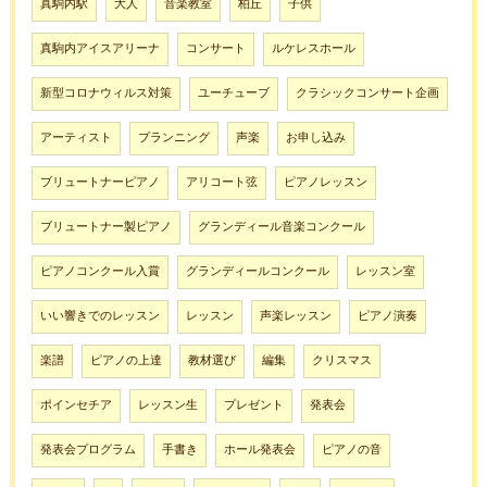
真駒内駅
大人
音楽教室
柏丘
子供
真駒内アイスアリーナ
コンサート
ルケレスホール
新型コロナウィルス対策
ユーチューブ
クラシックコンサート企画
アーティスト
プランニング
声楽
お申し込み
ブリュートナーピアノ
アリコート弦
ピアノレッスン
ブリュートナー製ピアノ
グランディール音楽コンクール
ピアノコンクール入賞
グランディールコンクール
レッスン室
いい響きでのレッスン
レッスン
声楽レッスン
ピアノ演奏
楽譜
ピアノの上達
教材選び
編集
クリスマス
ポインセチア
レッスン生
プレゼント
発表会
発表会プログラム
手書き
ホール発表会
ピアノの音