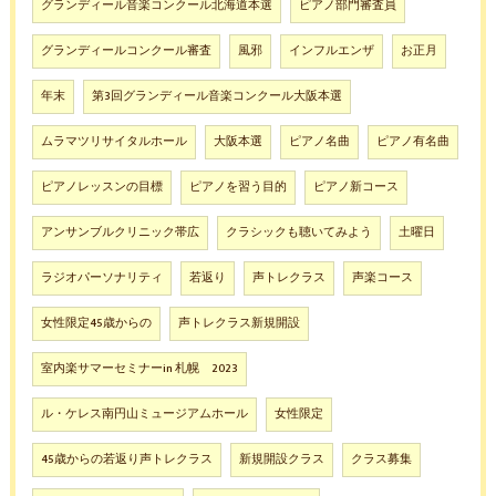
グランディール音楽コンクール北海道本選
ピアノ部門審査員
グランディールコンクール審査
風邪
インフルエンザ
お正月
年末
第3回グランディール音楽コンクール大阪本選
ムラマツリサイタルホール
大阪本選
ピアノ名曲
ピアノ有名曲
ピアノレッスンの目標
ピアノを習う目的
ピアノ新コース
アンサンブルクリニック帯広
クラシックも聴いてみよう
土曜日
ラジオパーソナリティ
若返り
声トレクラス
声楽コース
女性限定45歳からの
声トレクラス新規開設
室内楽サマーセミナーin 札幌 2023
ル・ケレス南円山ミュージアムホール
女性限定
45歳からの若返り声トレクラス
新規開設クラス
クラス募集