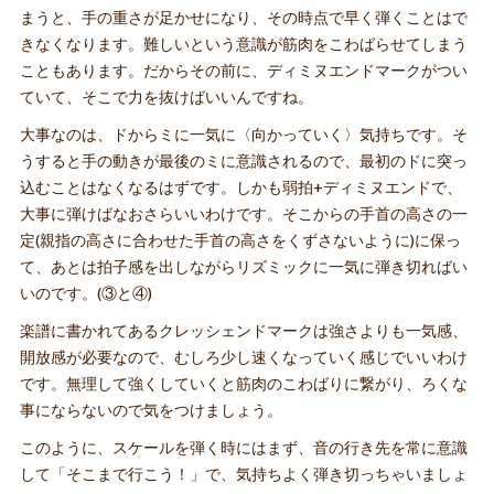
まうと、手の重さが足かせになり、その時点で早く弾くことはで
きなくなります。難しいという意識が筋肉をこわばらせてしまう
こともあります。だからその前に、ディミヌエンドマークがつい
ていて、そこで力を抜けばいいんですね。
大事なのは、ドからミに一気に〈向かっていく〉気持ちです。そ
うすると手の動きが最後のミに意識されるので、最初のドに突っ
込むことはなくなるはずです。しかも弱拍+ディミヌエンドで、
大事に弾けばなおさらいいわけです。そこからの手首の高さの一
定(親指の高さに合わせた手首の高さをくずさないように)に保っ
て、あとは拍子感を出しながらリズミックに一気に弾き切ればい
いのです。(③と④)
楽譜に書かれてあるクレッシェンドマークは強さよりも一気感、
開放感が必要なので、むしろ少し速くなっていく感じでいいわけ
です。無理して強くしていくと筋肉のこわばりに繋がり、ろくな
事にならないので気をつけましょう。
このように、スケールを弾く時にはまず、音の行き先を常に意識
して「そこまで行こう！」で、気持ちよく弾き切っちゃいましょ