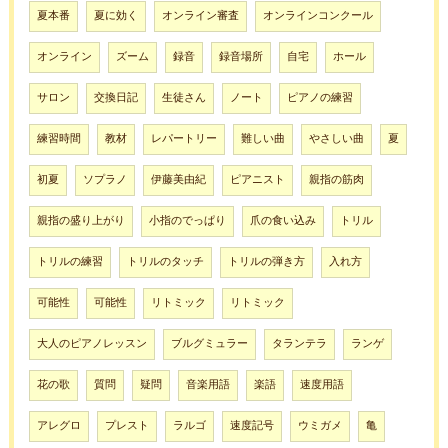
夏本番
夏に効く
オンライン審査
オンラインコンクール
オンライン
ズーム
録音
録音場所
自宅
ホール
サロン
交換日記
生徒さん
ノート
ピアノの練習
練習時間
教材
レパートリー
難しい曲
やさしい曲
夏
初夏
ソプラノ
伊藤美由紀
ピアニスト
親指の筋肉
親指の盛り上がり
小指のでっぱり
爪の食い込み
トリル
トリルの練習
トリルのタッチ
トリルの弾き方
入れ方
可能性
可能性
リトミック
リトミック
大人のピアノレッスン
ブルグミュラー
タランテラ
ランゲ
花の歌
質問
疑問
音楽用語
楽語
速度用語
アレグロ
プレスト
ラルゴ
速度記号
ウミガメ
亀