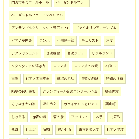
門真市ルミエールホール
ベーゼンドルファー
ベーゼンドルファーインペリアル
アンサンブルクリニック in 帯広 2023
ヴァイオリンアンサンブル
ピアノ室内楽
テンポ
小川剛一郎
チェリスト
速度
デクレッシェンド
基礎練習
基礎タッチ
リタルダンド
リタルダンドの弾き方
ロマン派
ロマン派の表現
勘違い
重唱
ピアノ五重奏曲
練習の無駄
時間の無駄
時間の浪費
効率の良い練習
グランディール音楽コンクール予選
最優秀賞
くりやま室内楽
深山尚久
ヴァイオリンとピアノ
栗山町
しゃるる
@森の湯
森の湯
ファゴット
温泉
北広島
熟成
仕上げ
完成
寝かせる
東京音楽大学
ピアノ専攻