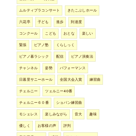
ムルティプラコンサート
きたこぶしホール
六花亭
子ども
進歩
到達度
コンクール
こども
おとな
楽しい
緊張
ピアノ塾
くらしっく
ピアノ暮ラシック
配信
ピアノ演奏法
チャンネル
姿勢
パフォーマンス
日暮里サニーホール
全国大会入賞
練習曲
チェルニー
ツェルニー40番
チェルニー６０番
ショパン練習曲
モシェレス
楽しみながら
音大
趣味
優しく
お客様の声
評判