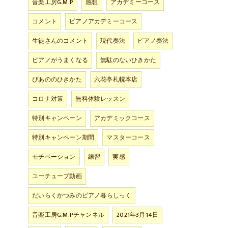
音楽工房G.M.P
感想
アカデミーコース
コメント
ピアノアカデミーコース
生徒さんのコメント
現代奏法
ピアノ奏法
ピアノがうまくなる
無駄のないひきかた
ぴあののひきかた
六花亭札幌本店
コロナ対策
無料体験レッスン
特別キャンペーン
アカデミックコース
特別キャンペーン期間
マスターコース
モチベーション
練習
実感
ユーチューブ動画
だいらくかつみのピアノ暮らしっく
音楽工房G.M.Pチャンネル
2021年3月14日