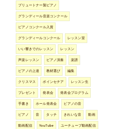
ブリュートナー製ピアノ
グランディール音楽コンクール
ピアノコンクール入賞
グランディールコンクール
レッスン室
いい響きでのレッスン
レッスン
声楽レッスン
ピアノ演奏
楽譜
ピアノの上達
教材選び
編集
クリスマス
ポインセチア
レッスン生
プレゼント
発表会
発表会プログラム
手書き
ホール発表会
ピアノの音
ピアノ
音
タッチ
きれいな音
動画
動画配信
YouTube
ユーチューブ動画配信