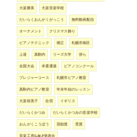
大楽勝美
大楽音楽学校
だいらくおんがくがっこう
無料動画配信
オーナメント
クリスマス飾り
ピアノテクニック
矯正
札幌市南区
上達
真駒内
リーズ大学
傍ら
全国大会
本選通過
ピアノコンクール
プレジャーコース
札幌市ピアノ教室
真駒内ピアノ教室
年末年始のレッスン
大楽裕美子
合宿
イギリス
だいらくかつみ
だいらくかつみの音楽学校
おんがくこうぼう
奨励賞
受賞
音楽工房G.M.P発表会