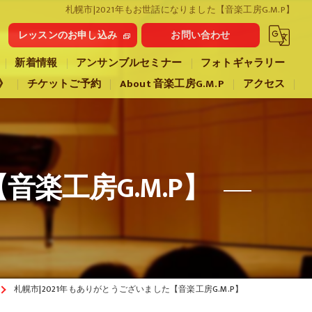
札幌市|2021年もお世話になりました【音楽工房G.M.P】
レッスンのお申し込み
お問い合わせ
新着情報
アンサンブルセミナー
フォトギャラリー
》
チケットご予約
About 音楽工房G.M.P
アクセス
音楽工房G.M.P】
札幌市|2021年もありがとうございました【音楽工房G.M.P】