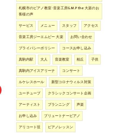
札幌市のピアノ教室･音楽工房G.M.P the 大楽のお
、
客様の声
サービス
メニュー
スタッフ
アクセス
音楽工房ジーエムピー 大楽
お問い合わせ
プライバシーポリシー
コースお申し込み
真駒内駅
大人
音楽教室
柏丘
子供
真駒内アイスアリーナ
コンサート
ルケレスホール
新型コロナウィルス対策
ユーチューブ
クラシックコンサート企画
アーティスト
プランニング
声楽
お申し込み
ブリュートナーピアノ
アリコート弦
ピアノレッスン