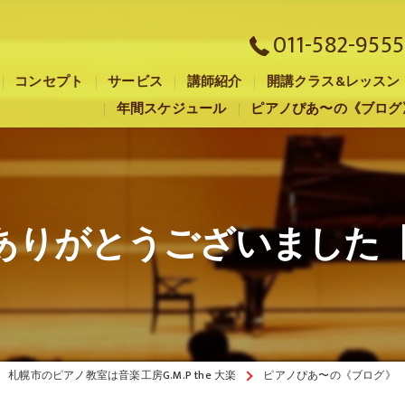
011-582-9555
コンセプト
サービス
講師紹介
開講クラス&レッスン
年間スケジュール
ピアノぴあ〜の《ブログ
札幌市のピアノ教室･音楽工房G.M.P the 大楽の口コミ情報
札幌市のピアノ教室･音楽工房G.M.P the 大楽の評判
札幌市のピアノ教室･音楽工房G.M.P the 大楽のお客様の声
もありがとうございました【
札幌市のピアノ教室は音楽工房G.M.P the 大楽
ピアノぴあ〜の《ブログ》