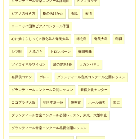
グランディール音楽コンクール課題曲
ピアノタッチ
ピアノの弾き方
指のあげかた
表現
表情
ヨーロッパ国際ピアノコンクール予選
心に効くらしっくin徳之島＆奄美大島
徳之島
奄美大島
島唄
シマ唄
ふるさと
トロンボーン
蘇州夜曲
ツィゴイネルワイゼン
愛の夢第3番
ラカンパネラ
名探偵コナン
ボレロ
グランディール音楽コンクール公開レッスン
グランディールコンクール公開レッスン
新宿文化センター
ココプラザ大阪
地区本選一位
優秀賞
ホール練習
帯広
グランディール音楽コンクール公開レッスン、東京、大阪中止
グランディール音楽コンクール札幌公開レッスン