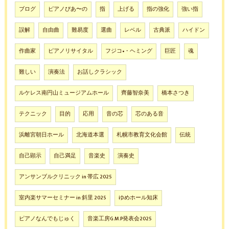
ブログ
ピアノぴあ〜の
指
上げる
指の強化
強い指
誤解
自由曲
難易度
選曲
レベル
古典派
ハイドン
作曲家
ピアノリサイタル
フジコ•・ヘミング
巨匠
魂
難しい
演奏法
お話しクラシック
ルケレス南円山ミュージアムホール
齊藤智奈美
橋本さつき
テクニック
目的
応用
音の芯
芯のある音
浜離宮朝日ホール
北海道本選
札幌市教育文化会館
伝統
自己顕示
自己満足
音楽史
演奏史
アンサンブルクリニック in 帯広 2025
室内楽サマーセミナー in 斜里 2025
ゆめホール知床
ピアノなんでもじゅく
音楽工房G.M.P発表会2025