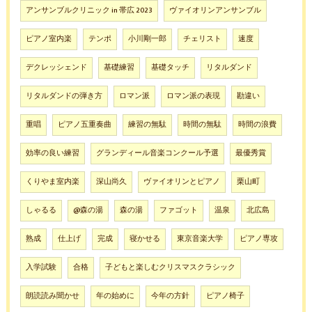
アンサンブルクリニック in 帯広 2023
ヴァイオリンアンサンブル
ピアノ室内楽
テンポ
小川剛一郎
チェリスト
速度
デクレッシェンド
基礎練習
基礎タッチ
リタルダンド
リタルダンドの弾き方
ロマン派
ロマン派の表現
勘違い
重唱
ピアノ五重奏曲
練習の無駄
時間の無駄
時間の浪費
効率の良い練習
グランディール音楽コンクール予選
最優秀賞
くりやま室内楽
深山尚久
ヴァイオリンとピアノ
栗山町
しゃるる
@森の湯
森の湯
ファゴット
温泉
北広島
熟成
仕上げ
完成
寝かせる
東京音楽大学
ピアノ専攻
入学試験
合格
子どもと楽しむクリスマスクラシック
朗読読み聞かせ
年の始めに
今年の方針
ピアノ椅子