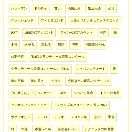
シューマン
ドルチェ
甘い
表情記号
生活用語
記号
クレッシェンド
ディミヌエンド
大楽オリジナルピアノテクニック
DOPT
LINE公式アカウント
ライン公式アカウント
発声
脳
本番
あがる
忘れる
暗譜
演奏
井関楽器札幌
前期予選
第2回グランディール音楽コンクール
グランディール音楽コンクールレヴェル
ショパンエチュード
腕
腕の回転
腕の重さ
ペダル
今聴きたい昭和のクラシック
心に効くらしっくコンサート
革命
ショパン革命
トルコ行進曲
アンサンブルクリニック
アンサンブルクリニック in 帯広 2022
ヴァイオリン
チェロ
デュオ
２０２２年
脱力
手首
肘
本選
本選レベル
演奏会レベル
テクニックの練習曲