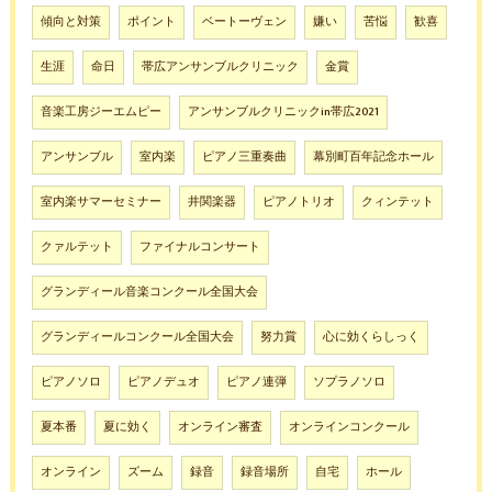
傾向と対策
ポイント
ベートーヴェン
嫌い
苦悩
歓喜
生涯
命日
帯広アンサンブルクリニック
金賞
音楽工房ジーエムピー
アンサンブルクリニックin帯広2021
アンサンブル
室内楽
ピアノ三重奏曲
幕別町百年記念ホール
室内楽サマーセミナー
井関楽器
ピアノトリオ
クィンテット
クァルテット
ファイナルコンサート
グランディール音楽コンクール全国大会
グランディールコンクール全国大会
努力賞
心に効くらしっく
ピアノソロ
ピアノデュオ
ピアノ連弾
ソプラノソロ
夏本番
夏に効く
オンライン審査
オンラインコンクール
オンライン
ズーム
録音
録音場所
自宅
ホール