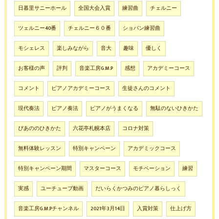
日暮里サニーホール
全国大会入賞
練習曲
チェルニー
ツェルニー40番
チェルニー６０番
ショパン練習曲
モシェレス
楽しみながら
音大
趣味
優しく
お客様の声
評判
音楽工房G.M.P
感想
アカデミーコース
コメント
ピアノアカデミーコース
生徒さんのコメント
現代奏法
ピアノ奏法
ピアノがうまくなる
無駄のないひきかた
ぴあののひきかた
六花亭札幌本店
コロナ対策
無料体験レッスン
特別キャンペーン
アカデミックコース
特別キャンペーン期間
マスターコース
モチベーション
練習
実感
ユーチューブ動画
だいらくかつみのピアノ暮らしっく
音楽工房G.M.Pチャンネル
2021年3月14日
入賞対策
仕上げ方