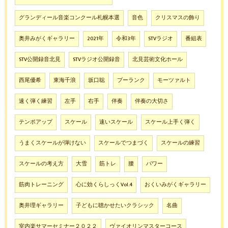
グランディール音楽コンクール札幌本選
音色
クリスマスの飾り
奥井みがくギャラリー
2021年
令和3年
STVラジオ
番組表
STV公開録音北見
STVラジオ公開録音
北見芸術文化ホール
西尾優希
東海千浪
坂口聡
プーランク
モーツァルト
速く弾く練習
左手
右手
伴奏
伴奏の大切さ
テンポアップ
スケール
速いスケール
スケール上手く弾く
うまくスケールが弾けない
スケールでつまづく
スケールの練習
スケールの考え方
大雪
筋トレ
腰
パワー
筋肉トレーニング
心に効くらしっくVol.4
おくいみがくギャラリー
奥井理ギャラリー
子どもに聴かせたいクラシック
名曲
室内楽サマーセミナー２０２２
ヴァイオリンマスターコース