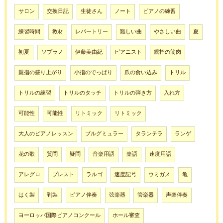
サロン
交換日記
生徒さん
ノート
ピアノの練習
練習時間
教材
レパートリー
難しい曲
やさしい曲
夏
初夏
ソプラノ
伊藤美由紀
ピアニスト
親指の筋肉
親指の盛り上がり
小指のでっぱり
爪の食い込み
トリル
トリルの練習
トリルのタッチ
トリルの弾き方
入れ方
可能性
可能性
リトミック
リトミック
大人のピアノレッスン
ブルグミュラー
タランテラ
ランゲ
花の歌
質問
疑問
音楽用語
楽語
速度用語
アレグロ
プレスト
ラルゴ
速度記号
ウミガメ
亀
はく製
剥製
ピアノ伴奏
弦楽器
管楽器
声楽伴奏
ヨーロッパ国際ピアノコンクール
ホール審査