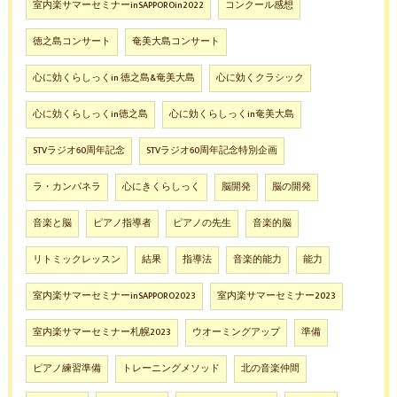
室内楽サマーセミナーinSAPPOROin2022
コンクール感想
徳之島コンサート
奄美大島コンサート
心に効くらしっくin 徳之島&奄美大島
心に効くクラシック
心に効くらしっくin徳之島
心に効くらしっくin奄美大島
STVラジオ60周年記念
STVラジオ60周年記念特別企画
ラ・カンパネラ
心にきくらしっく
脳開発
脳の開発
音楽と脳
ピアノ指導者
ピアノの先生
音楽的脳
リトミックレッスン
結果
指導法
音楽的能力
能力
室内楽サマーセミナーinSAPPORO2023
室内楽サマーセミナー2023
室内楽サマーセミナー札幌2023
ウオーミングアップ
準備
ピアノ練習準備
トレーニングメソッド
北の音楽仲間