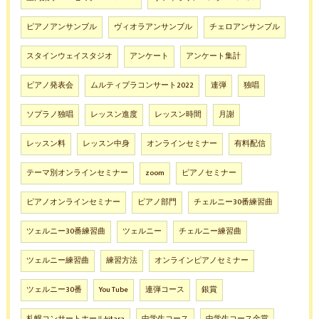
ピアノアンサンブル
ヴィオラアンサンブル
チェロアンサンブル
スタインウェイスタジオ
アンケート
アンケート集計
ピアノ発表会
ムルティプラコンサート2022
連弾
独唱
ソプラノ独唱
レッスン進度
レッスン時間
月謝
レッスン料
レッスン中身
オンラインセミナー
有料配信
テーマ別オンラインセミナー
zoom
ピアノセミナー
ピアノオンラインセミナー
ピアノ部門
チェルニー30番練習曲
ツェルニー30番練習曲
ツェルニー
チェルニー練習曲
ツェルニー練習曲
練習方法
オンラインピアノセミナー
ツェルニー30番
You Tube
連弾コース
銀賞
札幌コンサートホールkitara
中学生コース
中学生コース金賞