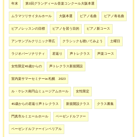
年末
第3回グランディール音楽コンクール大阪本選
ムラマツリサイタルホール
大阪本選
ピアノ名曲
ピアノ有名曲
ピアノレッスンの目標
ピアノを習う目的
ピアノ新コース
アンサンブルクリニック帯広
クラシックも聴いてみよう
土曜日
ラジオパーソナリティ
若返り
声トレクラス
声楽コース
女性限定45歳からの
声トレクラス新規開設
室内楽サマーセミナーin 札幌 2023
ル・ケレス南円山ミュージアムホール
女性限定
45歳からの若返り声トレクラス
新規開設クラス
クラス募集
門真市ルミエールホール
ベーゼンドルファー
ベーゼンドルファーインペリアル