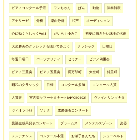
ピアノコンクール予選
ワンちゃん
ぱん
動物
演奏解釈
アナリーゼ
分析
楽曲分析
和声
オーディション
心に効くらしっくVol.3
だいらくゆみこ
初夏に聴きたい珠玉の名曲
大楽勝美のクラシックも聴いてみよう
クラシック
日曜日
毎週日曜日
パーソナリティ
セミナー
ピアノ四重奏
ピアノ三重奏
ピアノ五重奏
長万部町
大空町
斜里町
昭和のクラシック
目標
コンクール参加
コンクール入賞
入賞者
室内楽サマーセミナーinSAPPORO2021
ヴァイオリンソナタ
ヴィオラ小品
ソナタ
成果発表コンサート
受講生成果発表コンサート
ブラームス
メンデルスゾーン
楽器
メンテナンス
コンクール本選
お弟子さんたち
シューベルト