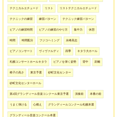
テクニカルエチュード
リスト
リストテクニカルエチュード
テクニックの練習
練習パターン
テクニック練習パターン
ピアノの練習時間
ピアノの練習のやり方
集中力
休憩
時間
時間配分
フジコヘミング
永峰高志
ピアノコンサート
ヴィヴァルディ
四季
キタラ大ホール
札幌コンサートホールキタラ
ピアノを弾く姿勢
背中
距離
椅子の高さ
東京予選
砂町文化センター
砂町文化センターホール
第2回グランディール音楽コンクール東京予選
演奏前
本番の前
うまく弾ける
心構え
グランディールコンクール札幌本選
グランディール音楽コンクール本選