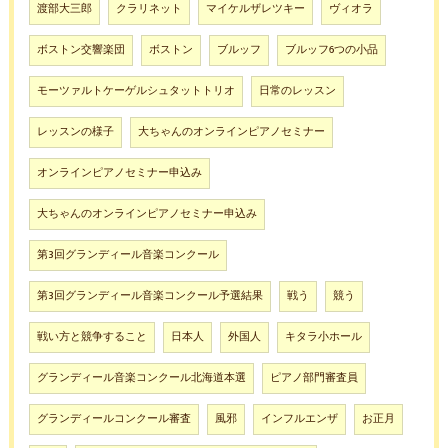
渡部大三郎
クラリネット
マイケルザレツキー
ヴィオラ
ボストン交響楽団
ボストン
ブルッフ
ブルッフ6つの小品
モーツァルトケーゲルシュタットトリオ
日常のレッスン
レッスンの様子
大ちゃんのオンラインピアノセミナー
オンラインピアノセミナー申込み
大ちゃんのオンラインピアノセミナー申込み
第3回グランディール音楽コンクール
第3回グランディール音楽コンクール予選結果
戦う
競う
戦い方と競争すること
日本人
外国人
キタラ小ホール
グランディール音楽コンクール北海道本選
ピアノ部門審査員
グランディールコンクール審査
風邪
インフルエンザ
お正月