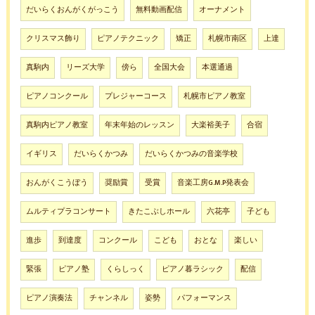
だいらくおんがくがっこう
無料動画配信
オーナメント
クリスマス飾り
ピアノテクニック
矯正
札幌市南区
上達
真駒内
リーズ大学
傍ら
全国大会
本選通過
ピアノコンクール
プレジャーコース
札幌市ピアノ教室
真駒内ピアノ教室
年末年始のレッスン
大楽裕美子
合宿
イギリス
だいらくかつみ
だいらくかつみの音楽学校
おんがくこうぼう
奨励賞
受賞
音楽工房G.M.P発表会
ムルティプラコンサート
きたこぶしホール
六花亭
子ども
進歩
到達度
コンクール
こども
おとな
楽しい
緊張
ピアノ塾
くらしっく
ピアノ暮ラシック
配信
ピアノ演奏法
チャンネル
姿勢
パフォーマンス