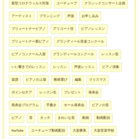
新型コロナウィルス対策
ユーチューブ
クラシックコンサート企画
アーティスト
プランニング
声楽
お申し込み
ブリュートナーピアノ
アリコート弦
ピアノレッスン
ブリュートナー製ピアノ
グランディール音楽コンクール
ピアノコンクール入賞
グランディールコンクール
レッスン室
いい響きでのレッスン
レッスン
声楽レッスン
ピアノ演奏
楽譜
ピアノの上達
教材選び
編集
クリスマス
ポインセチア
レッスン生
プレゼント
発表会
発表会プログラム
手書き
ホール発表会
ピアノの音
ピアノ
音
タッチ
きれいな音
動画
動画配信
YouTube
ユーチューブ動画配信
大楽勝美
大楽音楽学校