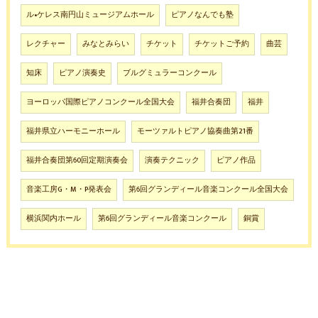
ル•ケレス南円山ミュージアムホール
ピアノなんでも塾
レクチャー
みなとみらい
チケット
チケットご予約
曲芸
知床
ピアノ演奏史
ブルグミュラーコンクール
ヨーロッパ国際ピアノコンクール全国大会
福井合奏団
福井
福井県立ハーモニーホール
モーツァルトピアノ協奏曲第21番
福井合奏団第60回定期演奏会
演奏テクニック
ピアノ作品
音楽工房G・M・P発表会
第6回グランディール音楽コンクール全国大会
横浜関内ホール
第6回グランディール音楽コンクール
銅賞