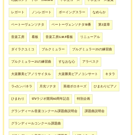
レガート
ノンレガート
ボーイングスラー
なめらか
ベートーヴェンソナタ
ベートーヴェンソナタ18番
第3楽章
音楽工房
看板
音楽工房G.M.P看板
リニューアル
ダイラクユミコ
ブルクミュラー
ブルグミュラー25の練習曲
ブルクミュラー25の練習曲
すなおな心
アラベスク
大楽勝美ピアノリサイタル
大楽勝美ピアノコンサート
キタラ
ラ•カンパネラ
月光ソナタ
英雄ポロネーズ
ひまわりピアノ
ひまわり
STVラジオ開局60周年記念
特別企画
グランディール音楽コンクール課題曲説明会
課題曲説明会
グランディールコンクール課題曲