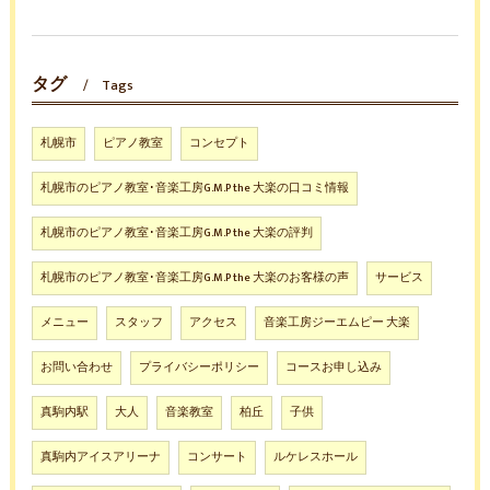
タグ
Tags
札幌市
ピアノ教室
コンセプト
札幌市のピアノ教室･音楽工房G.M.P the 大楽の口コミ情報
札幌市のピアノ教室･音楽工房G.M.P the 大楽の評判
札幌市のピアノ教室･音楽工房G.M.P the 大楽のお客様の声
サービス
メニュー
スタッフ
アクセス
音楽工房ジーエムピー 大楽
お問い合わせ
プライバシーポリシー
コースお申し込み
真駒内駅
大人
音楽教室
柏丘
子供
真駒内アイスアリーナ
コンサート
ルケレスホール