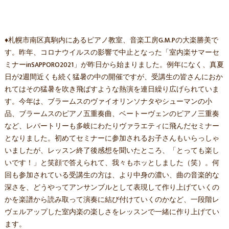
♦札幌市南区真駒内にあるピアノ教室、音楽工房G.M.Pの大楽勝美で
す。昨年、コロナウイルスの影響で中止となった「室内楽サマーセ
ミナーinSAPPORO2021」が昨日から始まりました。例年になく、真夏
日が2週間近くも続く猛暑の中の開催ですが、受講生の皆さんにおか
れてはその猛暑を吹き飛ばすような熱演を連日繰り広げられていま
す。今年は、ブラームスのヴァイオリンソナタやシューマンの小
品、ブラームスのピアノ五重奏曲、ベートーヴェンのピアノ三重奏
など、レパートリーも多岐にわたりヴァラエティに飛んだセミナー
となりました。初めてセミナーに参加されるお子さんもいらっしゃ
いましたが、レッスン終了後感想を聞いたところ、「とっても楽し
いです！」と笑顔で答えられて、我々もホッとしました（笑）。何
回も参加されている受講生の方は、より中身の濃い、曲の音楽的な
深さを、どうやってアンサンブルとして表現して作り上げていくの
かを楽譜から読み取って演奏に結び付けていくのかなど、一段階レ
ヴェルアップした室内楽の楽しさをレッスンで一緒に作り上げてい
ます。