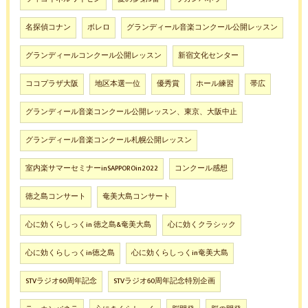
名探偵コナン
ボレロ
グランディール音楽コンクール公開レッスン
グランディールコンクール公開レッスン
新宿文化センター
ココプラザ大阪
地区本選一位
優秀賞
ホール練習
帯広
グランディール音楽コンクール公開レッスン、東京、大阪中止
グランディール音楽コンクール札幌公開レッスン
室内楽サマーセミナーinSAPPOROin2022
コンクール感想
徳之島コンサート
奄美大島コンサート
心に効くらしっくin 徳之島&奄美大島
心に効くクラシック
心に効くらしっくin徳之島
心に効くらしっくin奄美大島
STVラジオ60周年記念
STVラジオ60周年記念特別企画