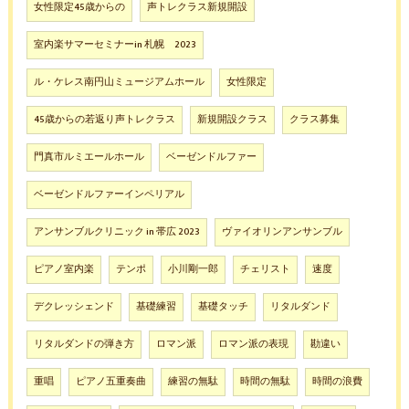
女性限定45歳からの
声トレクラス新規開設
室内楽サマーセミナーin 札幌 2023
ル・ケレス南円山ミュージアムホール
女性限定
45歳からの若返り声トレクラス
新規開設クラス
クラス募集
門真市ルミエールホール
ベーゼンドルファー
ベーゼンドルファーインペリアル
アンサンブルクリニック in 帯広 2023
ヴァイオリンアンサンブル
ピアノ室内楽
テンポ
小川剛一郎
チェリスト
速度
デクレッシェンド
基礎練習
基礎タッチ
リタルダンド
リタルダンドの弾き方
ロマン派
ロマン派の表現
勘違い
重唱
ピアノ五重奏曲
練習の無駄
時間の無駄
時間の浪費