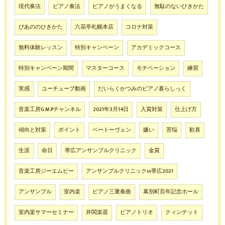
現代奏法
ピアノ奏法
ピアノがうまくなる
無駄のないひきかた
ぴあののひきかた
六花亭札幌本店
コロナ対策
無料体験レッスン
特別キャンペーン
アカデミックコース
特別キャンペーン期間
マスターコース
モチベーション
練習
実感
ユーチューブ動画
だいらくかつみのピアノ暮らしっく
音楽工房G.M.Pチャンネル
2021年3月14日
入賞対策
仕上げ方
傾向と対策
ポイント
ベートーヴェン
嫌い
苦悩
歓喜
生涯
命日
帯広アンサンブルクリニック
金賞
音楽工房ジーエムピー
アンサンブルクリニックin帯広2021
アンサンブル
室内楽
ピアノ三重奏曲
幕別町百年記念ホール
室内楽サマーセミナー
井関楽器
ピアノトリオ
クィンテット