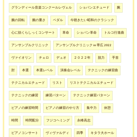
グランディール音楽コンクールレヴェル
ショパンエチュード
腕
腕の回転
腕の重さ
ペダル
今聴きたい昭和のクラシック
心に効くらしっくコンサート
革命
ショパン革命
トルコ行進曲
アンサンブルクリニック
アンサンブルクリニック in 帯広 2022
ヴァイオリン
チェロ
デュオ
２０２２年
脱力
手首
肘
本選
本選レベル
演奏会レベル
テクニックの練習曲
テクニカルエチュード
リスト
リストテクニカルエチュード
テクニックの練習
練習パターン
テクニック練習パターン
ピアノの練習時間
ピアノの練習のやり方
集中力
休憩
時間
時間配分
フジコヘミング
永峰高志
ピアノコンサート
ヴィヴァルディ
四季
キタラ大ホール