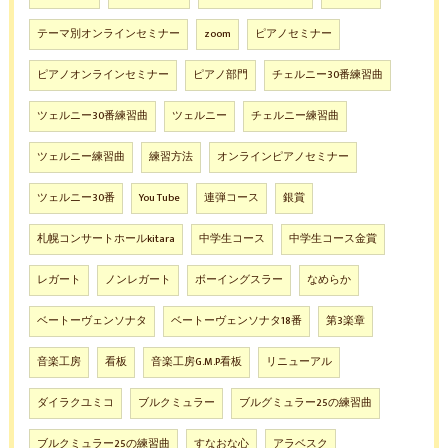
テーマ別オンラインセミナー
zoom
ピアノセミナー
ピアノオンラインセミナー
ピアノ部門
チェルニー30番練習曲
ツェルニー30番練習曲
ツェルニー
チェルニー練習曲
ツェルニー練習曲
練習方法
オンラインピアノセミナー
ツェルニー30番
You Tube
連弾コース
銀賞
札幌コンサートホールkitara
中学生コース
中学生コース金賞
レガート
ノンレガート
ボーイングスラー
なめらか
ベートーヴェンソナタ
ベートーヴェンソナタ18番
第3楽章
音楽工房
看板
音楽工房G.M.P看板
リニューアル
ダイラクユミコ
ブルクミュラー
ブルグミュラー25の練習曲
ブルクミュラー25の練習曲
すなおな心
アラベスク