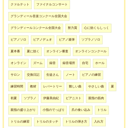
クァルテット
ファイナルコンサート
グランディール音楽コンクール全国大会
グランディールコンクール全国大会
努力賞
心に効くらしっく
ピアノソロ
ピアノデュオ
ピアノ連弾
ソプラノソロ
夏本番
夏に効く
オンライン審査
オンラインコンクール
オンライン
ズーム
録音
録音場所
自宅
ホール
サロン
交換日記
生徒さん
ノート
ピアノの練習
練習時間
教材
レパートリー
難しい曲
やさしい曲
夏
初夏
ソプラノ
伊藤美由紀
ピアニスト
親指の筋肉
親指の盛り上がり
小指のでっぱり
爪の食い込み
トリル
トリルの練習
トリルのタッチ
トリルの弾き方
入れ方