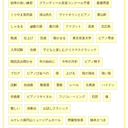
効率の良い練習
グランディール音楽コンクール予選
最優秀賞
くりやま室内楽
深山尚久
ヴァイオリンとピアノ
栗山町
しゃるる
@森の湯
森の湯
ファゴット
温泉
北広島
熟成
仕上げ
完成
寝かせる
東京音楽大学
ピアノ専攻
入学試験
合格
子どもと楽しむクリスマスクラシック
朗読読み聞かせ
年の始めに
今年の方針
ピアノ椅子
ブログ
ピアノぴあ〜の
指
上げる
指の強化
強い指
誤解
自由曲
難易度
選曲
レベル
古典派
ハイドン
作曲家
ピアノリサイタル
フジコ•・ヘミング
巨匠
魂
難しい
演奏法
お話しクラシック
ルケレス南円山ミュージアムホール
齊藤智奈美
橋本さつき