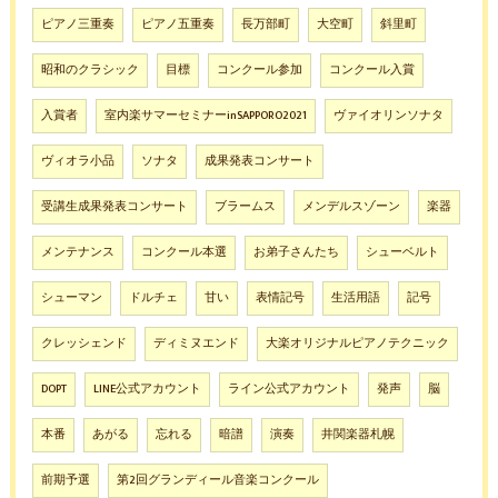
ピアノ三重奏
ピアノ五重奏
長万部町
大空町
斜里町
昭和のクラシック
目標
コンクール参加
コンクール入賞
入賞者
室内楽サマーセミナーinSAPPORO2021
ヴァイオリンソナタ
ヴィオラ小品
ソナタ
成果発表コンサート
受講生成果発表コンサート
ブラームス
メンデルスゾーン
楽器
メンテナンス
コンクール本選
お弟子さんたち
シューベルト
シューマン
ドルチェ
甘い
表情記号
生活用語
記号
クレッシェンド
ディミヌエンド
大楽オリジナルピアノテクニック
DOPT
LINE公式アカウント
ライン公式アカウント
発声
脳
本番
あがる
忘れる
暗譜
演奏
井関楽器札幌
前期予選
第2回グランディール音楽コンクール