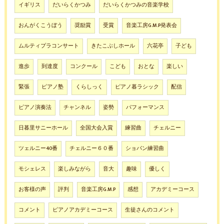
イギリス
だいらくかつみ
だいらくかつみの音楽学校
おんがくこうぼう
奨励賞
受賞
音楽工房G.M.P発表会
ムルティプラコンサート
きたこぶしホール
六花亭
子ども
進歩
到達度
コンクール
こども
おとな
楽しい
緊張
ピアノ塾
くらしっく
ピアノ暮ラシック
配信
ピアノ演奏法
チャンネル
姿勢
パフォーマンス
日暮里サニーホール
全国大会入賞
練習曲
チェルニー
ツェルニー40番
チェルニー６０番
ショパン練習曲
モシェレス
楽しみながら
音大
趣味
優しく
お客様の声
評判
音楽工房G.M.P
感想
アカデミーコース
コメント
ピアノアカデミーコース
生徒さんのコメント