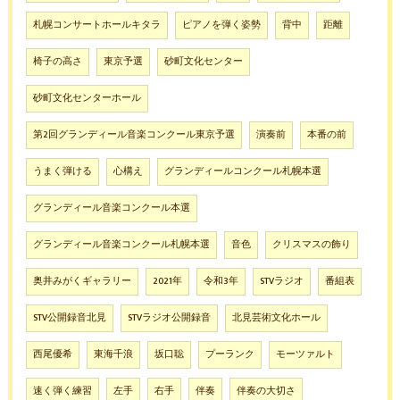
札幌コンサートホールキタラ
ピアノを弾く姿勢
背中
距離
椅子の高さ
東京予選
砂町文化センター
砂町文化センターホール
第2回グランディール音楽コンクール東京予選
演奏前
本番の前
うまく弾ける
心構え
グランディールコンクール札幌本選
グランディール音楽コンクール本選
グランディール音楽コンクール札幌本選
音色
クリスマスの飾り
奥井みがくギャラリー
2021年
令和3年
STVラジオ
番組表
STV公開録音北見
STVラジオ公開録音
北見芸術文化ホール
西尾優希
東海千浪
坂口聡
プーランク
モーツァルト
速く弾く練習
左手
右手
伴奏
伴奏の大切さ