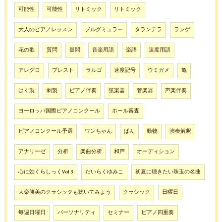
可能性
可能性
リトミック
リトミック
大人のピアノレッスン
ブルグミュラー
タランテラ
ランゲ
花の歌
質問
疑問
音楽用語
楽語
速度用語
アレグロ
プレスト
ラルゴ
速度記号
ウミガメ
亀
はく製
剥製
ピアノ伴奏
弦楽器
管楽器
声楽伴奏
ヨーロッパ国際ピアノコンクール
ホール審査
ピアノコンクール予選
ワンちゃん
ぱん
動物
演奏解釈
アナリーゼ
分析
楽曲分析
和声
オーディション
心に効くらしっくVol.3
だいらくゆみこ
初夏に聴きたい珠玉の名曲
大楽勝美のクラシックも聴いてみよう
クラシック
日曜日
毎週日曜日
パーソナリティ
セミナー
ピアノ四重奏