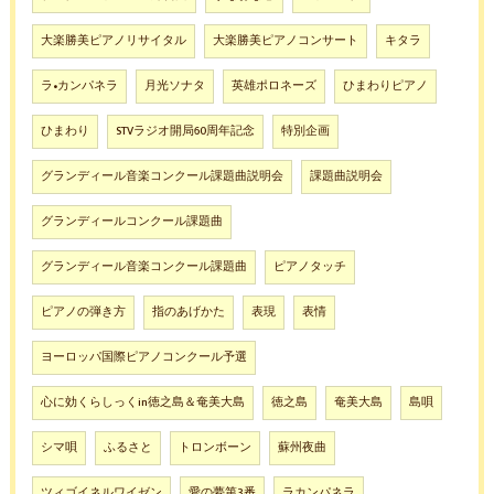
大楽勝美ピアノリサイタル
大楽勝美ピアノコンサート
キタラ
ラ•カンパネラ
月光ソナタ
英雄ポロネーズ
ひまわりピアノ
ひまわり
STVラジオ開局60周年記念
特別企画
グランディール音楽コンクール課題曲説明会
課題曲説明会
グランディールコンクール課題曲
グランディール音楽コンクール課題曲
ピアノタッチ
ピアノの弾き方
指のあげかた
表現
表情
ヨーロッパ国際ピアノコンクール予選
心に効くらしっくin徳之島＆奄美大島
徳之島
奄美大島
島唄
シマ唄
ふるさと
トロンボーン
蘇州夜曲
ツィゴイネルワイゼン
愛の夢第3番
ラカンパネラ