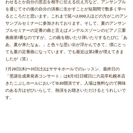
わせるとか自分の意志を相手に伝える伝え方など、アンサンブル
を通じてその後の自分の演奏に生かすことが短期間で数多く学べ
るところだと思います。これまで延べ2.000人ほどの方がこのアン
サンブルセミナーに参加されております。そして、夏のアンサン
ブルセミナーの定番の曲と言えばメンデルスゾーンのピアノ三重
奏曲第1番なのですが、この曲を聴いたり弾いたりするたびに「あ
あ、夏が来たなぁ。」と色々な思い出が浮かんできて、僕にとっ
ても夏の定番曲になっています。でも最近は第2番が増えてきま
したが（笑）。
7月29日(木)〜31日(土)はササキホールでのレッスン、最終日の
「受講生成果発表コンサート」は8月1日日曜日に六花亭札幌本店
きたこぶしホールにおいて13:30開演です。入場は無料なので興味
のある方はぜひいらして、熱演をお聴きいただけるとうれしいで
す。