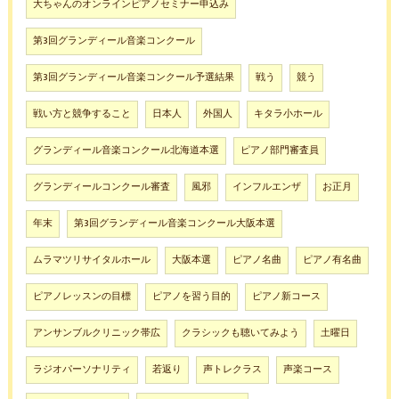
大ちゃんのオンラインピアノセミナー申込み
第3回グランディール音楽コンクール
第3回グランディール音楽コンクール予選結果
戦う
競う
戦い方と競争すること
日本人
外国人
キタラ小ホール
グランディール音楽コンクール北海道本選
ピアノ部門審査員
グランディールコンクール審査
風邪
インフルエンザ
お正月
年末
第3回グランディール音楽コンクール大阪本選
ムラマツリサイタルホール
大阪本選
ピアノ名曲
ピアノ有名曲
ピアノレッスンの目標
ピアノを習う目的
ピアノ新コース
アンサンブルクリニック帯広
クラシックも聴いてみよう
土曜日
ラジオパーソナリティ
若返り
声トレクラス
声楽コース