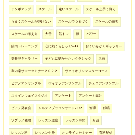
テンポアップ
スケール
速いスケール
スケール上手く弾く
うまくスケールが弾けない
スケールでつまづく
スケールの練習
スケールの考え方
大雪
筋トレ
腰
パワー
筋肉トレーニング
心に効くらしっくVol.4
おくいみがくギャラリー
奥井理ギャラリー
子どもに聴かせたいクラシック
名曲
室内楽サマーセミナー２０２２
ヴァイオリンマスターコース
ピアノアンサンブル
ヴィオラアンサンブル
チェロアンサンブル
スタインウェイスタジオ
アンケート
アンケート集計
ピアノ発表会
ムルティプラコンサート2022
連弾
独唱
ソプラノ独唱
レッスン進度
レッスン時間
月謝
レッスン料
レッスン中身
オンラインセミナー
有料配信