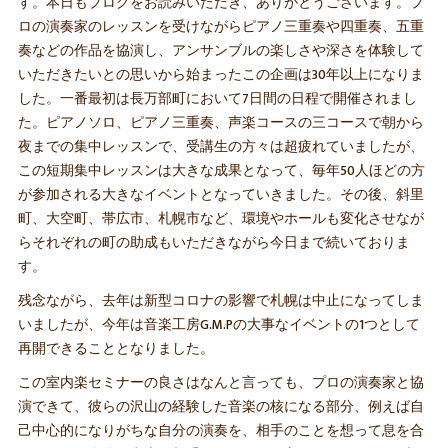
す。本日もブログをお読みいただき、ありがとうございます。プ
ロの演奏家のレッスンを受けながらピアノ三重奏や四重奏、五重
奏などの作品を協演し、アンサンブルの楽しさや深さを体験して
いただきたいとの思いから始まったこの企画は30年以上になりま
した。一番最初は長万部町において7日間の日程で開催されまし
た。ピアノソロ、ピアノ三重奏、声楽コースの三コースで朝から
夜までの集中レッスンで、受講生の方々は超疲れていましたが、
この短期集中レッスンは大きな成果となって、毎年50人ほどの方
が参加される大きなイベントとなっていきました。その後、斜里
町、大空町、帯広市、札幌市など、環境やホールも変化させなが
らそれぞれの町の助成もいただきながら今日まで続いておりま
す。
残念ながら、去年は新型コロナの影響で札幌は中止になってしま
いましたが、今年は音楽工房G.M.Pの大事なイベントの1つとして
再開できることとなりました。
この室内楽セミナーの良さはなんと言っても、プロの演奏家と協
演できて、彼らの沢山の経験した音楽の核になる部分、例えば自
己中心的になりがちな自分の演奏を、相手のことを想って息を合