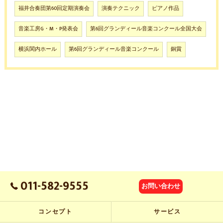
福井合奏団第60回定期演奏会
演奏テクニック
ピアノ作品
音楽工房G・M・P発表会
第6回グランディール音楽コンクール全国大会
横浜関内ホール
第6回グランディール音楽コンクール
銅賞
011-582-9555
お問い合わせ
コンセプト
サービス