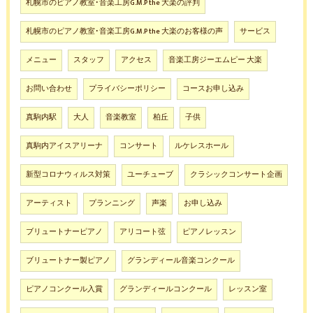
札幌市のピアノ教室･音楽工房G.M.P the 大楽の評判
札幌市のピアノ教室･音楽工房G.M.P the 大楽のお客様の声
サービス
メニュー
スタッフ
アクセス
音楽工房ジーエムピー 大楽
お問い合わせ
プライバシーポリシー
コースお申し込み
真駒内駅
大人
音楽教室
柏丘
子供
真駒内アイスアリーナ
コンサート
ルケレスホール
新型コロナウィルス対策
ユーチューブ
クラシックコンサート企画
アーティスト
プランニング
声楽
お申し込み
ブリュートナーピアノ
アリコート弦
ピアノレッスン
ブリュートナー製ピアノ
グランディール音楽コンクール
ピアノコンクール入賞
グランディールコンクール
レッスン室