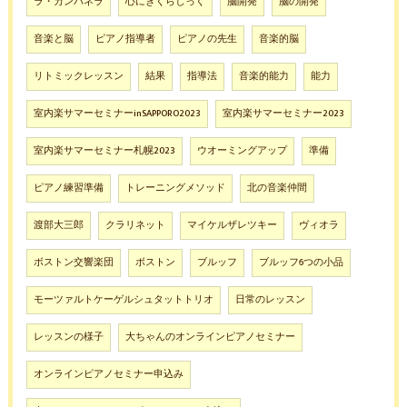
ラ・カンパネラ
心にきくらしっく
脳開発
脳の開発
音楽と脳
ピアノ指導者
ピアノの先生
音楽的脳
リトミックレッスン
結果
指導法
音楽的能力
能力
室内楽サマーセミナーinSAPPORO2023
室内楽サマーセミナー2023
室内楽サマーセミナー札幌2023
ウオーミングアップ
準備
ピアノ練習準備
トレーニングメソッド
北の音楽仲間
渡部大三郎
クラリネット
マイケルザレツキー
ヴィオラ
ボストン交響楽団
ボストン
ブルッフ
ブルッフ6つの小品
モーツァルトケーゲルシュタットトリオ
日常のレッスン
レッスンの様子
大ちゃんのオンラインピアノセミナー
オンラインピアノセミナー申込み