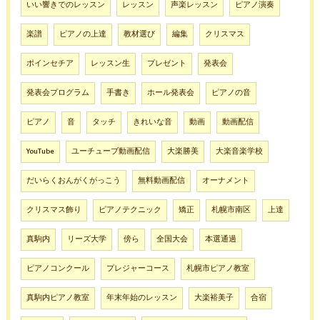
いい響きでのレッスン
レッスン
声楽レッスン
ピアノ演奏
楽譜
ピアノの上達
教材選び
編集
クリスマス
ポインセチア
レッスン生
プレゼント
発表会
発表会プログラム
手書き
ホール発表会
ピアノの音
ピアノ
音
タッチ
きれいな音
動画
動画配信
YouTube
ユーチューブ動画配信
大楽勝美
大楽音楽学校
だいらくおんがくがっこう
無料動画配信
オーナメント
クリスマス飾り
ピアノテクニック
矯正
札幌市南区
上達
真駒内
リーズ大学
傍ら
全国大会
本選通過
ピアノコンクール
プレジャーコース
札幌市ピアノ教室
真駒内ピアノ教室
年末年始のレッスン
大楽裕美子
合宿