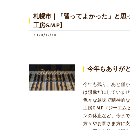
札幌市｜「習ってよかった」と思
工房G.M.P】
2020/12/30
今年もありが
今年も残り、あと僅
は想像だにしていま
色々な意味で精神的
工房G.M.P（ジー
ンの休止など、今ま
方々やお客さま方に