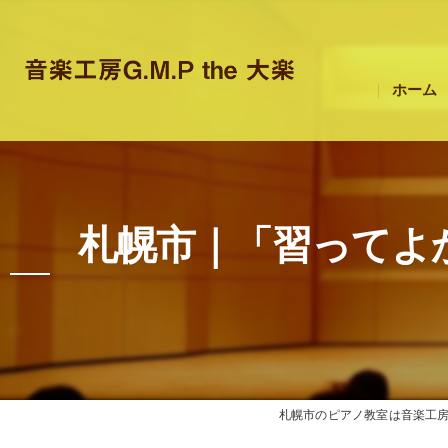
ホーム
札幌市｜「習ってよ
札幌市のピアノ教室は音楽工房G.M