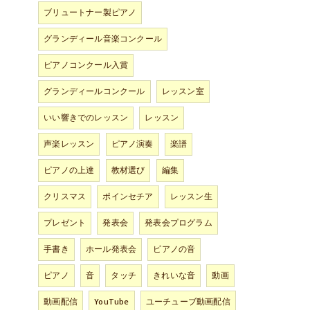
ブリュートナー製ピアノ
グランディール音楽コンクール
ピアノコンクール入賞
グランディールコンクール
レッスン室
いい響きでのレッスン
レッスン
声楽レッスン
ピアノ演奏
楽譜
ピアノの上達
教材選び
編集
クリスマス
ポインセチア
レッスン生
プレゼント
発表会
発表会プログラム
手書き
ホール発表会
ピアノの音
ピアノ
音
タッチ
きれいな音
動画
動画配信
YouTube
ユーチューブ動画配信