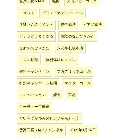
音楽工房G.M.P
感想
アカデミーコース
コメント
ピアノアカデミーコース
生徒さんのコメント
現代奏法
ピアノ奏法
ピアノがうまくなる
無駄のないひきかた
ぴあののひきかた
六花亭札幌本店
コロナ対策
無料体験レッスン
特別キャンペーン
アカデミックコース
特別キャンペーン期間
マスターコース
モチベーション
練習
実感
ユーチューブ動画
だいらくかつみのピアノ暮らしっく
音楽工房G.M.Pチャンネル
2021年3月14日