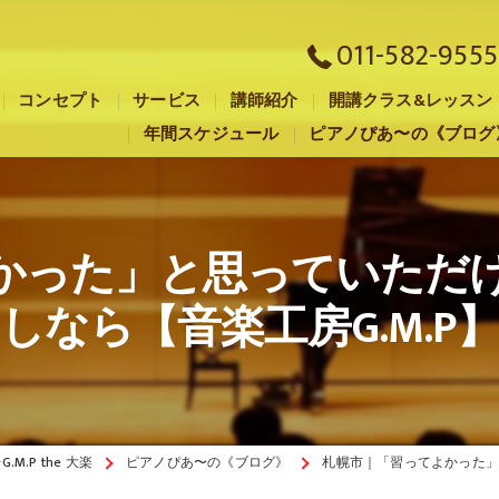
011-582-9555
コンセプト
サービス
講師紹介
開講クラス&レッスン
年間スケジュール
ピアノぴあ〜の《ブログ
札幌市のピアノ教室･音楽工房G.M.P the 大楽の口コミ情報
札幌市のピアノ教室･音楽工房G.M.P the 大楽の評判
かった」と思っていただ
札幌市のピアノ教室･音楽工房G.M.P the 大楽のお客様の声
しなら【音楽工房G.M.P
.P the 大楽
ピアノぴあ〜の《ブログ》
札幌市｜「習ってよかった」