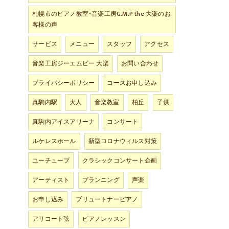
札幌市のピアノ教室･音楽工房G.M.P the 大楽のお
客様の声
サービス
メニュー
スタッフ
アクセス
音楽工房ジーエムピー 大楽
お問い合わせ
プライバシーポリシー
コースお申し込み
真駒内駅
大人
音楽教室
柏丘
子供
真駒内アイスアリーナ
コンサート
ルケレスホール
新型コロナウィルス対策
ユーチューブ
クラシックコンサート企画
アーティスト
プランニング
声楽
お申し込み
ブリュートナーピアノ
アリコート弦
ピアノレッスン