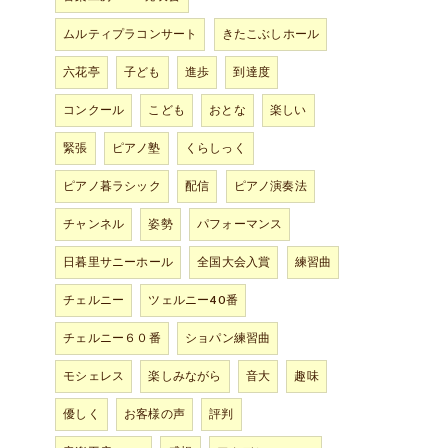
ムルティプラコンサート
きたこぶしホール
六花亭
子ども
進歩
到達度
コンクール
こども
おとな
楽しい
緊張
ピアノ塾
くらしっく
ピアノ暮ラシック
配信
ピアノ演奏法
チャンネル
姿勢
パフォーマンス
日暮里サニーホール
全国大会入賞
練習曲
チェルニー
ツェルニー40番
チェルニー６０番
ショパン練習曲
モシェレス
楽しみながら
音大
趣味
優しく
お客様の声
評判