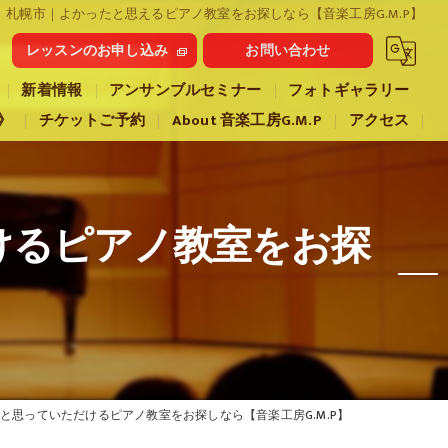
札幌市｜よかったと思えるピアノ教室をお探しなら【音楽工房G.M.P】
レッスンのお申し込み
お問い合わせ
新着情報
アンサンブルセミナー
フォトギャラリー
》
チケットご予約
About 音楽工房G.M.P
アクセス
けるピアノ教室をお探
】
と思っていただけるピアノ教室をお探しなら【音楽工房G.M.P】