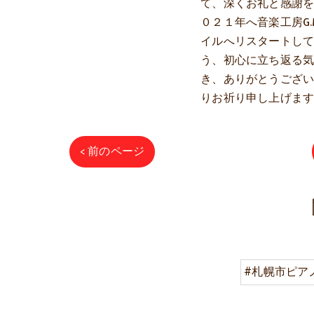
て、深くお礼と感謝
０２１年へ音楽工房G
イルへリスタートし
う、初心に立ち返る
き、ありがとうござ
りお祈り申し上げま
< 前のページ
#札幌市ピア