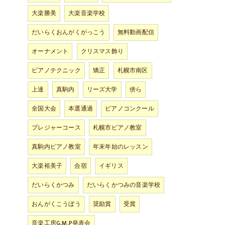
大楽勝美
大楽音楽学校
だいらくおんがくがっこう
無料動画配信
オーナメント
クリスマス飾り
ピアノテクニック
矯正
札幌市南区
上達
真駒内
リーズ大学
傍ら
全国大会
本選通過
ピアノコンクール
プレジャーコース
札幌市ピアノ教室
真駒内ピアノ教室
年末年始のレッスン
大楽裕美子
合宿
イギリス
だいらくかつみ
だいらくかつみの音楽学校
おんがくこうぼう
奨励賞
受賞
音楽工房G.M.P発表会