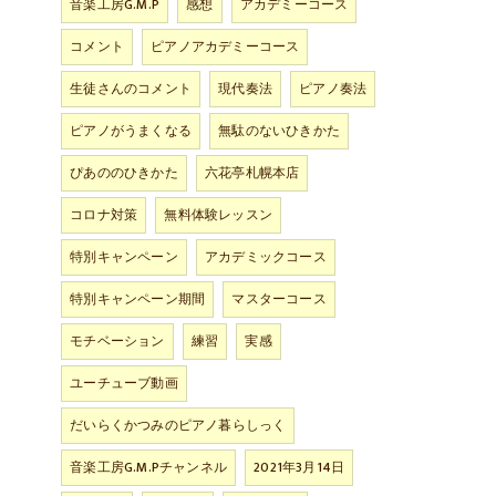
音楽工房G.M.P
感想
アカデミーコース
コメント
ピアノアカデミーコース
生徒さんのコメント
現代奏法
ピアノ奏法
ピアノがうまくなる
無駄のないひきかた
ぴあののひきかた
六花亭札幌本店
コロナ対策
無料体験レッスン
特別キャンペーン
アカデミックコース
特別キャンペーン期間
マスターコース
モチベーション
練習
実感
ユーチューブ動画
だいらくかつみのピアノ暮らしっく
音楽工房G.M.Pチャンネル
2021年3月14日