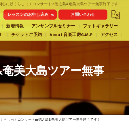
市|心に効くらしっくコンサートin徳之島&奄美大島ツアー無事終了です！
レッスンのお申し込み
お問い合わせ
新着情報
アンサンブルセミナー
フォトギャラリー
》
チケットご予約
About 音楽工房G.M.P
アクセス
&奄美大島ツアー無事
効くらしっくコンサートin徳之島&奄美大島ツアー無事終了です！