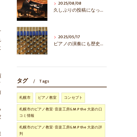
2025/08/08
、
久しぶりの投稿になってしまいました……
サ
2025/05/17
れ
ピアノの演奏にも歴史あり！？
に
演
タグ
Tags
ピ
前
札幌市
ピアノ教室
コンセプト
る
札幌市のピアノ教室･音楽工房G.M.P the 大楽の口
コミ情報
家
札幌市のピアノ教室･音楽工房G.M.P the 大楽の評
達
判