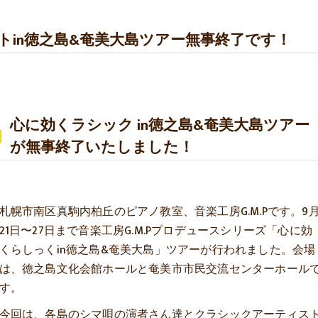
トin徳之島&奄美大島ツアー無事終了です！
心に効くラシック in徳之島&奄美大島ツアー
が無事終了いたしました！
札幌市南区真駒内柏丘のピアノ教室、音楽工房G.M.Pです。9
21日〜27日まで音楽工房G.M.Pプロデュースシリーズ「心に効
くらしっくin徳之島&奄美大島」ツアーが行われました。会場
は、徳之島文化会館ホールと奄美市市民交流センターホール
す。
今回は、各島のシマ唄の演者さん達とクラシックアーティス