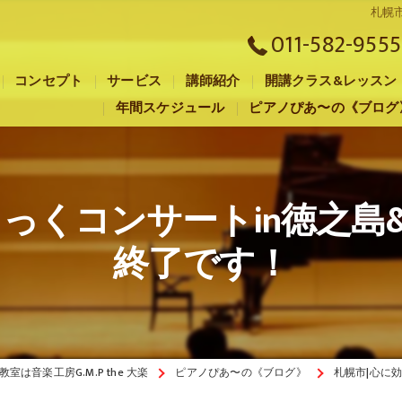
札幌
011-582-9555
コンセプト
サービス
講師紹介
開講クラス&レッスン
年間スケジュール
ピアノぴあ〜の《ブログ
札幌市のピアノ教室･音楽工房G.M.P the 大楽の口コミ情報
札幌市のピアノ教室･音楽工房G.M.P the 大楽の評判
しっくコンサートin徳之島
札幌市のピアノ教室･音楽工房G.M.P the 大楽のお客様の声
終了です！
室は音楽工房G.M.P the 大楽
ピアノぴあ〜の《ブログ》
札幌市|心に