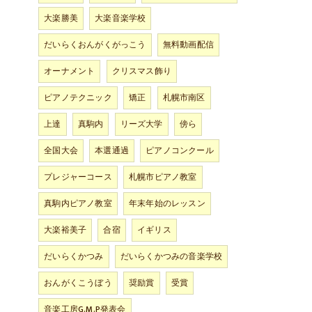
大楽勝美
大楽音楽学校
だいらくおんがくがっこう
無料動画配信
オーナメント
クリスマス飾り
ピアノテクニック
矯正
札幌市南区
上達
真駒内
リーズ大学
傍ら
全国大会
本選通過
ピアノコンクール
プレジャーコース
札幌市ピアノ教室
真駒内ピアノ教室
年末年始のレッスン
大楽裕美子
合宿
イギリス
だいらくかつみ
だいらくかつみの音楽学校
おんがくこうぼう
奨励賞
受賞
音楽工房G.M.P発表会