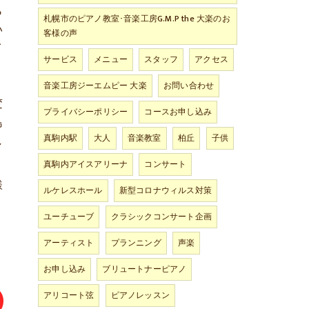
ら
札幌市のピアノ教室･音楽工房G.M.P the 大楽のお
い
客様の声
イ
サービス
メニュー
スタッフ
アクセス
く
音楽工房ジーエムピー 大楽
お問い合わせ
変
プライバシーポリシー
コースお申し込み
島
真駒内駅
大人
音楽教室
柏丘
子供
し
真駒内アイスアリーナ
コンサート
様
ルケレスホール
新型コロナウィルス対策
ユーチューブ
クラシックコンサート企画
アーティスト
プランニング
声楽
お申し込み
ブリュートナーピアノ
アリコート弦
ピアノレッスン