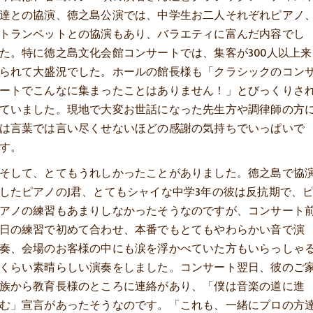
達との協演、徳之島公演では、中学生お二人それぞれピアノ
トランペットとの協演もあり、バラエティに富んだ内容でし
た。特に徳之島文化会館コンサートでは、集客が300人以上来
られて大盛況でした。ホールの館長様も「クラシックのコン
ートでこんなに集まったことはありません！」とびっくりさ
ていました。現地で大変お世話になった先生方や調律師の方
は言葉では言い尽くせないほどの感謝の気持ちでいっぱいで
す。
そして、とてもうれしかったことがありました。徳之島で協
したピアノのJ君、とてもシャイな中学3年の彼は反抗期で、
アノの練習もあまりしなかったそうなのですが、コンサート
日の練習で初めて合わせ、本番でもとてもやわらかい音で演
奏、会場のお客様の中にも涙を浮かべていた方もいらっしゃ
くらい素晴らしい演奏をしました。コンサート翌日、彼のご
族から教育長様のところに連絡があり、「僕は音楽の道に進
む」宣言があったそうなのです。「これも、一緒にプロの方