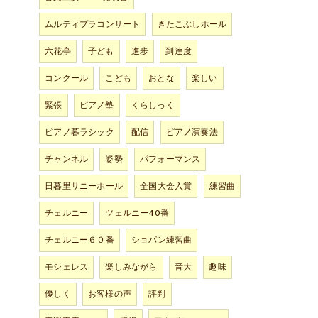
ムルティプラコンサート
きたこぶしホール
六花亭
子ども
進歩
到達度
コンクール
こども
おとな
楽しい
緊張
ピアノ塾
くらしっく
ピアノ暮ラシック
配信
ピアノ演奏法
チャンネル
姿勢
パフォーマンス
日暮里サニーホール
全国大会入賞
練習曲
チェルニー
ツェルニー40番
チェルニー６０番
ショパン練習曲
モシェレス
楽しみながら
音大
趣味
優しく
お客様の声
評判