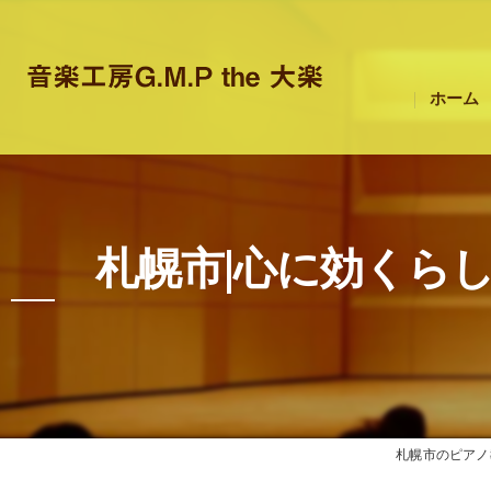
ホーム
札幌市|心に効くら
札幌市のピアノ教