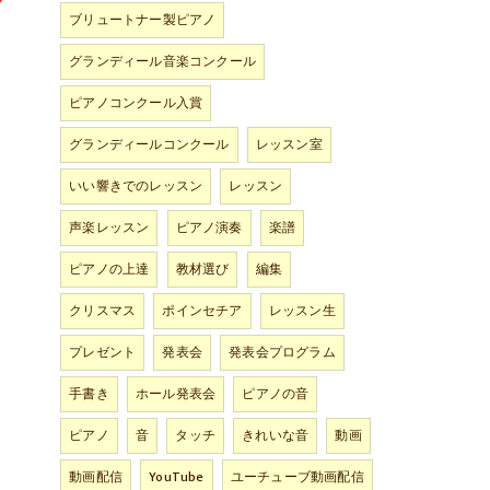
ブリュートナー製ピアノ
グランディール音楽コンクール
ピアノコンクール入賞
グランディールコンクール
レッスン室
いい響きでのレッスン
レッスン
声楽レッスン
ピアノ演奏
楽譜
ピアノの上達
教材選び
編集
クリスマス
ポインセチア
レッスン生
プレゼント
発表会
発表会プログラム
手書き
ホール発表会
ピアノの音
ピアノ
音
タッチ
きれいな音
動画
動画配信
YouTube
ユーチューブ動画配信