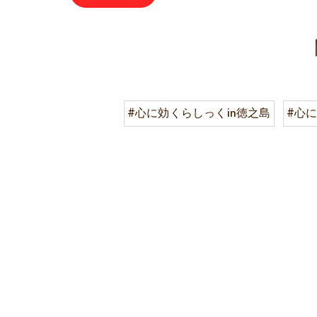
#心に効くらしっくin徳之島
#心