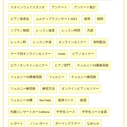
スタインウェイスタジオ
アンケート
アンケート集計
ピアノ発表会
ムルティプラコンサート2022
連弾
独唱
ソプラノ独唱
レッスン進度
レッスン時間
月謝
レッスン料
レッスン中身
オンラインセミナー
有料配信
テーマ別オンラインセミナー
zoom
ピアノセミナー
ピアノオンラインセミナー
ピアノ部門
チェルニー30番練習曲
ツェルニー30番練習曲
ツェルニー
チェルニー練習曲
ツェルニー練習曲
練習方法
オンラインピアノセミナー
ツェルニー30番
You Tube
連弾コース
銀賞
札幌コンサートホールkitara
中学生コース
中学生コース金賞
レガート
ノンレガート
ボーイングスラー
なめらか