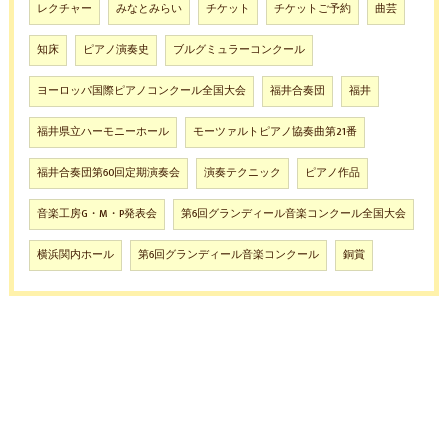
レクチャー
みなとみらい
チケット
チケットご予約
曲芸
知床
ピアノ演奏史
ブルグミュラーコンクール
ヨーロッパ国際ピアノコンクール全国大会
福井合奏団
福井
福井県立ハーモニーホール
モーツァルトピアノ協奏曲第21番
福井合奏団第60回定期演奏会
演奏テクニック
ピアノ作品
音楽工房G・M・P発表会
第6回グランディール音楽コンクール全国大会
横浜関内ホール
第6回グランディール音楽コンクール
銅賞