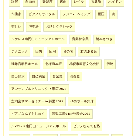
誤解
自由曲
難易度
選曲
レベル
古典派
ハイドン
作曲家
ピアノリサイタル
フジコ•・ヘミング
巨匠
魂
難しい
演奏法
お話しクラシック
ルケレス南円山ミュージアムホール
齊藤智奈美
橋本さつき
テクニック
目的
応用
音の芯
芯のある音
浜離宮朝日ホール
北海道本選
札幌市教育文化会館
伝統
自己顕示
自己満足
音楽史
演奏史
アンサンブルクリニック in 帯広 2025
室内楽サマーセミナー in 斜里 2025
ゆめホール知床
ピアノなんでもじゅく
音楽工房G.M.P発表会2025
ル•ケレス南円山ミュージアムホール
ピアノなんでも塾