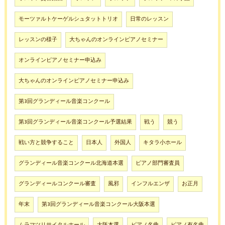
モーツァルトケーゲルシュタットトリオ
日常のレッスン
レッスンの様子
大ちゃんのオンラインピアノセミナー
オンラインピアノセミナー申込み
大ちゃんのオンラインピアノセミナー申込み
第3回グランディール音楽コンクール
第3回グランディール音楽コンクール予選結果
戦う
競う
戦い方と競争すること
日本人
外国人
キタラ小ホール
グランディール音楽コンクール北海道本選
ピアノ部門審査員
グランディールコンクール審査
風邪
インフルエンザ
お正月
年末
第3回グランディール音楽コンクール大阪本選
ムラマツリサイタルホール
大阪本選
ピアノ名曲
ピアノ有名曲