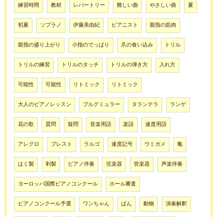
練習時間
教材
レパートリー
難しい曲
やさしい曲
夏
初夏
ソプラノ
伊藤美由紀
ピアニスト
親指の筋肉
親指の盛り上がり
小指のでっぱり
爪の食い込み
トリル
トリルの練習
トリルのタッチ
トリルの弾き方
入れ方
可能性
可能性
リトミック
リトミック
大人のピアノレッスン
ブルグミュラー
タランテラ
ランゲ
花の歌
質問
疑問
音楽用語
楽語
速度用語
アレグロ
プレスト
ラルゴ
速度記号
ウミガメ
亀
はく製
剥製
ピアノ伴奏
弦楽器
管楽器
声楽伴奏
ヨーロッパ国際ピアノコンクール
ホール審査
ピアノコンクール予選
ワンちゃん
ぱん
動物
演奏解釈