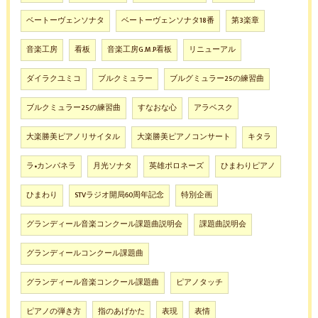
ベートーヴェンソナタ
ベートーヴェンソナタ18番
第3楽章
音楽工房
看板
音楽工房G.M.P看板
リニューアル
ダイラクユミコ
ブルクミュラー
ブルグミュラー25の練習曲
ブルクミュラー25の練習曲
すなおな心
アラベスク
大楽勝美ピアノリサイタル
大楽勝美ピアノコンサート
キタラ
ラ•カンパネラ
月光ソナタ
英雄ポロネーズ
ひまわりピアノ
ひまわり
STVラジオ開局60周年記念
特別企画
グランディール音楽コンクール課題曲説明会
課題曲説明会
グランディールコンクール課題曲
グランディール音楽コンクール課題曲
ピアノタッチ
ピアノの弾き方
指のあげかた
表現
表情