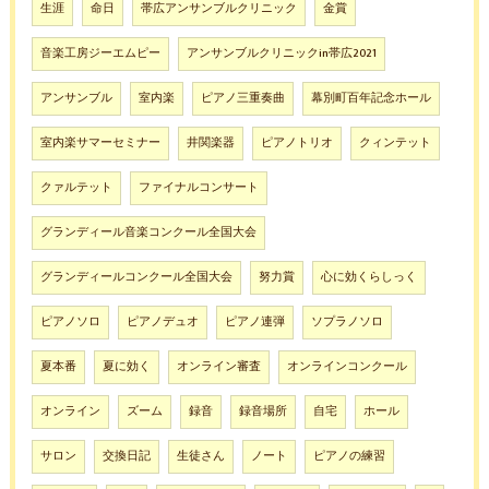
生涯
命日
帯広アンサンブルクリニック
金賞
音楽工房ジーエムピー
アンサンブルクリニックin帯広2021
アンサンブル
室内楽
ピアノ三重奏曲
幕別町百年記念ホール
室内楽サマーセミナー
井関楽器
ピアノトリオ
クィンテット
クァルテット
ファイナルコンサート
グランディール音楽コンクール全国大会
グランディールコンクール全国大会
努力賞
心に効くらしっく
ピアノソロ
ピアノデュオ
ピアノ連弾
ソプラノソロ
夏本番
夏に効く
オンライン審査
オンラインコンクール
オンライン
ズーム
録音
録音場所
自宅
ホール
サロン
交換日記
生徒さん
ノート
ピアノの練習