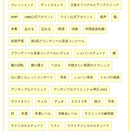
クレッシェンド
ディミヌエンド
大楽オリジナルピアノテクニック
DOPT
LINE公式アカウント
ライン公式アカウント
発声
脳
本番
あがる
忘れる
暗譜
演奏
井関楽器札幌
前期予選
第2回グランディール音楽コンクール
グランディール音楽コンクールレヴェル
ショパンエチュード
腕
腕の回転
腕の重さ
ペダル
今聴きたい昭和のクラシック
心に効くらしっくコンサート
革命
ショパン革命
トルコ行進曲
アンサンブルクリニック
アンサンブルクリニック in 帯広 2022
ヴァイオリン
チェロ
デュオ
２０２２年
脱力
手首
肘
本選
本選レベル
演奏会レベル
テクニックの練習曲
テクニカルエチュード
リスト
リストテクニカルエチュード