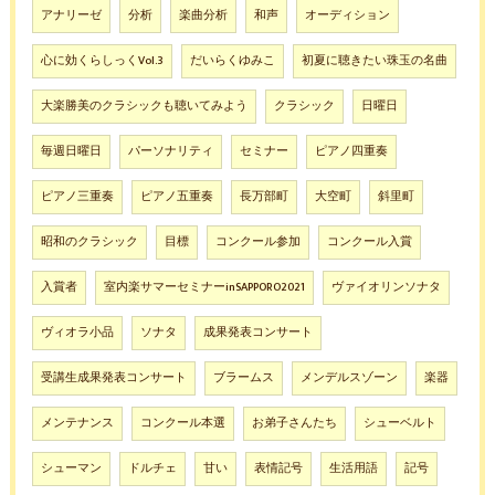
アナリーゼ
分析
楽曲分析
和声
オーディション
心に効くらしっくVol.3
だいらくゆみこ
初夏に聴きたい珠玉の名曲
大楽勝美のクラシックも聴いてみよう
クラシック
日曜日
毎週日曜日
パーソナリティ
セミナー
ピアノ四重奏
ピアノ三重奏
ピアノ五重奏
長万部町
大空町
斜里町
昭和のクラシック
目標
コンクール参加
コンクール入賞
入賞者
室内楽サマーセミナーinSAPPORO2021
ヴァイオリンソナタ
ヴィオラ小品
ソナタ
成果発表コンサート
受講生成果発表コンサート
ブラームス
メンデルスゾーン
楽器
メンテナンス
コンクール本選
お弟子さんたち
シューベルト
シューマン
ドルチェ
甘い
表情記号
生活用語
記号