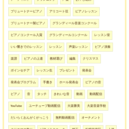
ブリュートナーピアノ
アリコート弦
ピアノレッスン
ブリュートナー製ピアノ
グランディール音楽コンクール
ピアノコンクール入賞
グランディールコンクール
レッスン室
いい響きでのレッスン
レッスン
声楽レッスン
ピアノ演奏
楽譜
ピアノの上達
教材選び
編集
クリスマス
ポインセチア
レッスン生
プレゼント
発表会
発表会プログラム
手書き
ホール発表会
ピアノの音
ピアノ
音
タッチ
きれいな音
動画
動画配信
YouTube
ユーチューブ動画配信
大楽勝美
大楽音楽学校
だいらくおんがくがっこう
無料動画配信
オーナメント