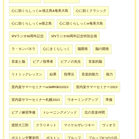
心に効くらしっくin 徳之島&奄美大島
心に効くクラシック
心に効くらしっくin徳之島
心に効くらしっくin奄美大島
STVラジオ60周年記念
STVラジオ60周年記念特別企画
ラ・カンパネラ
心にきくらしっく
脳開発
脳の開発
音楽と脳
ピアノ指導者
ピアノの先生
音楽的脳
リトミックレッスン
結果
指導法
音楽的能力
能力
室内楽サマーセミナーinSAPPORO2023
室内楽サマーセミナー2023
室内楽サマーセミナー札幌2023
ウオーミングアップ
準備
ピアノ練習準備
トレーニングメソッド
北の音楽仲間
渡部大三郎
クラリネット
マイケルザレツキー
ヴィオラ
ボストン交響楽団
ボストン
ブルッフ
ブルッフ6つの小品