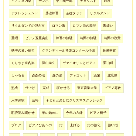
ピアノ室内楽
テンポ
小川剛一郎
チェリスト
速度
デクレッシェンド
基礎練習
基礎タッチ
リタルダンド
リタルダンドの弾き方
ロマン派
ロマン派の表現
勘違い
重唱
ピアノ五重奏曲
練習の無駄
時間の無駄
時間の浪費
効率の良い練習
グランディール音楽コンクール予選
最優秀賞
くりやま室内楽
深山尚久
ヴァイオリンとピアノ
栗山町
しゃるる
@森の湯
森の湯
ファゴット
温泉
北広島
熟成
仕上げ
完成
寝かせる
東京音楽大学
ピアノ専攻
入学試験
合格
子どもと楽しむクリスマスクラシック
朗読読み聞かせ
年の始めに
今年の方針
ピアノ椅子
ブログ
ピアノぴあ〜の
指
上げる
指の強化
強い指