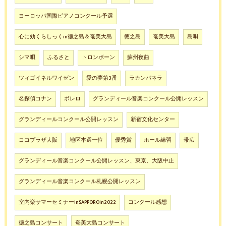
ヨーロッパ国際ピアノコンクール予選
心に効くらしっくin徳之島＆奄美大島
徳之島
奄美大島
島唄
シマ唄
ふるさと
トロンボーン
蘇州夜曲
ツィゴイネルワイゼン
愛の夢第3番
ラカンパネラ
名探偵コナン
ボレロ
グランディール音楽コンクール公開レッスン
グランディールコンクール公開レッスン
新宿文化センター
ココプラザ大阪
地区本選一位
優秀賞
ホール練習
帯広
グランディール音楽コンクール公開レッスン、東京、大阪中止
グランディール音楽コンクール札幌公開レッスン
室内楽サマーセミナーinSAPPOROin2022
コンクール感想
徳之島コンサート
奄美大島コンサート