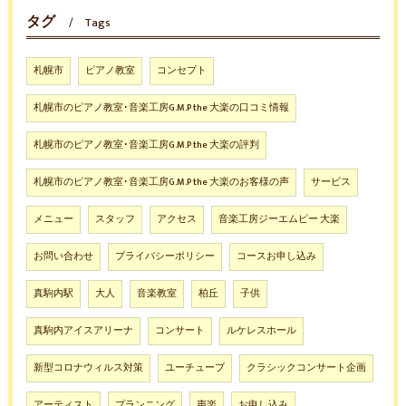
タグ
Tags
札幌市
ピアノ教室
コンセプト
札幌市のピアノ教室･音楽工房G.M.P the 大楽の口コミ情報
札幌市のピアノ教室･音楽工房G.M.P the 大楽の評判
札幌市のピアノ教室･音楽工房G.M.P the 大楽のお客様の声
サービス
メニュー
スタッフ
アクセス
音楽工房ジーエムピー 大楽
お問い合わせ
プライバシーポリシー
コースお申し込み
真駒内駅
大人
音楽教室
柏丘
子供
真駒内アイスアリーナ
コンサート
ルケレスホール
新型コロナウィルス対策
ユーチューブ
クラシックコンサート企画
アーティスト
プランニング
声楽
お申し込み