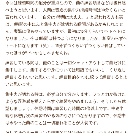
今回は練習時間の配分が重点なので、曲の練習順番などは後日述
べようと思います。人間は普通の集中力持続時間は30分くらいと
言われています。「自分は1時間は大丈夫。」と思われる方も実
は、1時間の中にふと集中力が途切れる瞬間があるかもしれませ
ん。実際に僕もやっていますが、最初は15分くらいでヘトヘトに
なりました。今は1時間は持つようになりましたが、相変わらずヘ
トヘトになります（笑）。15分ずつくらいずつくらい伸ばしてい
ったほうがいいかもしれませんね。
練習している間は、他のことは一切シャットアウトして曲だけに
集中します。集中する中身については暗譜でもいいし、くり返し
練習するもいいと思います。練習目的を1つに絞って練習するとよ
いと思います。
集中力が切れる時は、必ず自分で分かります。フッと力が抜けた
ような浮遊感を覚えたらすぐ練習をやめましょう。そうしたら休
憩しましょう。休憩時間は練習した時間の2倍以上です。中途半
端な休憩は次の練習のやる気のなさにつながりますので、休憩中
は今やった曲のことは一切忘れることが大切です。
そしてそのルーティンを理想的には3回繰り返す、つまり休憩も入