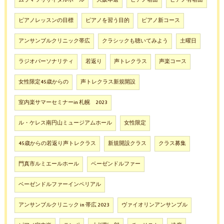
ピアノレッスンの目標
ピアノを習う目的
ピアノ新コース
アンサンブルクリニック帯広
クラシックも聴いてみよう
土曜日
ラジオパーソナリティ
若返り
声トレクラス
声楽コース
女性限定45歳からの
声トレクラス新規開設
室内楽サマーセミナーin 札幌 2023
ル・ケレス南円山ミュージアムホール
女性限定
45歳からの若返り声トレクラス
新規開設クラス
クラス募集
門真市ルミエールホール
ベーゼンドルファー
ベーゼンドルファーインペリアル
アンサンブルクリニック in 帯広 2023
ヴァイオリンアンサンブル