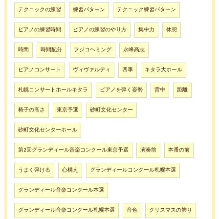
テクニックの練習
練習パターン
テクニック練習パターン
ピアノの練習時間
ピアノの練習のやり方
集中力
休憩
時間
時間配分
フジコヘミング
永峰高志
ピアノコンサート
ヴィヴァルディ
四季
キタラ大ホール
札幌コンサートホールキタラ
ピアノを弾く姿勢
背中
距離
椅子の高さ
東京予選
砂町文化センター
砂町文化センターホール
第2回グランディール音楽コンクール東京予選
演奏前
本番の前
うまく弾ける
心構え
グランディールコンクール札幌本選
グランディール音楽コンクール本選
グランディール音楽コンクール札幌本選
音色
クリスマスの飾り