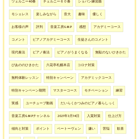
ツェルニー40番
チェルニー６０番
ショパン練習曲
モシェレス
楽しみながら
音大
趣味
優しく
お客様の声
評判
音楽工房G.M.P
感想
アカデミーコース
コメント
ピアノアカデミーコース
生徒さんのコメント
現代奏法
ピアノ奏法
ピアノがうまくなる
無駄のないひきかた
ぴあののひきかた
六花亭札幌本店
コロナ対策
無料体験レッスン
特別キャンペーン
アカデミックコース
特別キャンペーン期間
マスターコース
モチベーション
練習
実感
ユーチューブ動画
だいらくかつみのピアノ暮らしっく
音楽工房G.M.Pチャンネル
2021年3月14日
入賞対策
仕上げ方
傾向と対策
ポイント
ベートーヴェン
嫌い
苦悩
歓喜