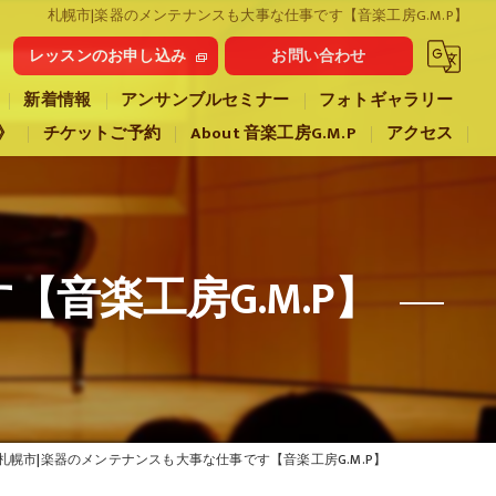
札幌市|楽器のメンテナンスも大事な仕事です【音楽工房G.M.P】
レッスンのお申し込み
お問い合わせ
新着情報
アンサンブルセミナー
フォトギャラリー
》
チケットご予約
About 音楽工房G.M.P
アクセス
音楽工房G.M.P】
札幌市|楽器のメンテナンスも大事な仕事です【音楽工房G.M.P】