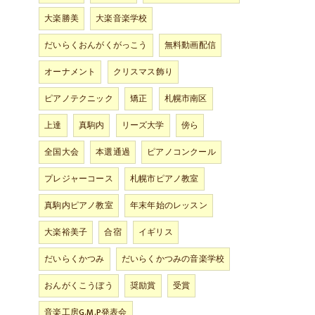
大楽勝美
大楽音楽学校
だいらくおんがくがっこう
無料動画配信
オーナメント
クリスマス飾り
ピアノテクニック
矯正
札幌市南区
上達
真駒内
リーズ大学
傍ら
全国大会
本選通過
ピアノコンクール
プレジャーコース
札幌市ピアノ教室
真駒内ピアノ教室
年末年始のレッスン
大楽裕美子
合宿
イギリス
だいらくかつみ
だいらくかつみの音楽学校
おんがくこうぼう
奨励賞
受賞
音楽工房G.M.P発表会