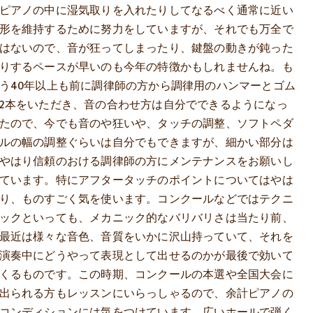
ピアノの中に湿気取りを入れたりしてなるべく通常に近い
形を維持するために努力をしていますが、それでも万全で
はないので、音が狂ってしまったり、鍵盤の動きが鈍った
りするペースが早いのも今年の特徴かもしれませんね。も
う40年以上も前に調律師の方から調律用のハンマーとゴム
2本をいただき、音の合わせ方は自分でできるようになっ
たので、今でも音のや狂いや、タッチの調整、ソフトペダ
ルの幅の調整ぐらいは自分でもできますが、細かい部分は
やはり信頼のおける調律師の方にメンテナンスをお願いし
ています。特にアフタータッチのポイントについてはやは
り、ものすごく気を使います。コンクールなどではテクニ
ックといっても、メカニック的なバリバリさは当たり前、
最近は様々な音色、音質をいかに沢山持っていて、それを
演奏中にどうやって表現として出せるのかが最後で効いて
くるものです。この時期、コンクールの本選や全国大会に
出られる方もレッスンにいらっしゃるので、余計ピアノの
コンディションには気をつけています。広いホールで弾く