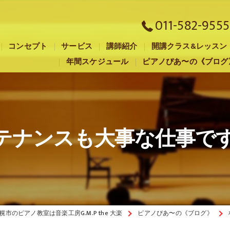
011-582-9555
コンセプト
サービス
講師紹介
開講クラス&レッスン
年間スケジュール
ピアノぴあ〜の《ブログ
札幌市のピアノ教室･音楽工房G.M.P the 大楽の口コミ情報
札幌市のピアノ教室･音楽工房G.M.P the 大楽の評判
札幌市のピアノ教室･音楽工房G.M.P the 大楽のお客様の声
テナンスも大事な仕事です【
幌市のピアノ教室は音楽工房G.M.P the 大楽
ピアノぴあ〜の《ブログ》