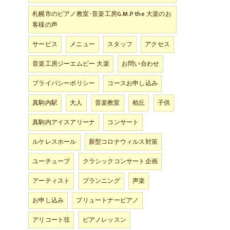
札幌市のピアノ教室･音楽工房G.M.P the 大楽のお
客様の声
サービス
メニュー
スタッフ
アクセス
音楽工房ジーエムピー 大楽
お問い合わせ
プライバシーポリシー
コースお申し込み
真駒内駅
大人
音楽教室
柏丘
子供
真駒内アイスアリーナ
コンサート
ルケレスホール
新型コロナウィルス対策
ユーチューブ
クラシックコンサート企画
アーティスト
プランニング
声楽
お申し込み
ブリュートナーピアノ
アリコート弦
ピアノレッスン