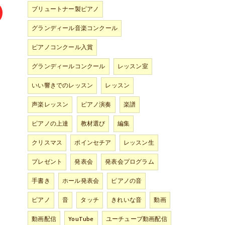
ブリュートナー製ピアノ
グランディール音楽コンクール
ピアノコンクール入賞
グランディールコンクール
レッスン室
いい響きでのレッスン
レッスン
声楽レッスン
ピアノ演奏
楽譜
ピアノの上達
教材選び
編集
クリスマス
ポインセチア
レッスン生
プレゼント
発表会
発表会プログラム
手書き
ホール発表会
ピアノの音
ピアノ
音
タッチ
きれいな音
動画
動画配信
YouTube
ユーチューブ動画配信