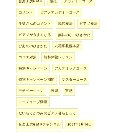
音楽工房G.M.P
感想
アカデミーコース
コメント
ピアノアカデミーコース
生徒さんのコメント
現代奏法
ピアノ奏法
ピアノがうまくなる
無駄のないひきかた
ぴあののひきかた
六花亭札幌本店
コロナ対策
無料体験レッスン
特別キャンペーン
アカデミックコース
特別キャンペーン期間
マスターコース
モチベーション
練習
実感
ユーチューブ動画
だいらくかつみのピアノ暮らしっく
音楽工房G.M.Pチャンネル
2021年3月14日