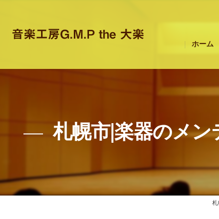
ホーム
札幌市|楽器のメン
札