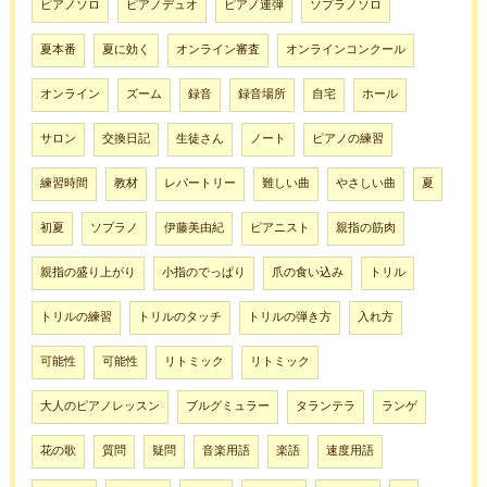
ピアノソロ
ピアノデュオ
ピアノ連弾
ソプラノソロ
夏本番
夏に効く
オンライン審査
オンラインコンクール
オンライン
ズーム
録音
録音場所
自宅
ホール
サロン
交換日記
生徒さん
ノート
ピアノの練習
練習時間
教材
レパートリー
難しい曲
やさしい曲
夏
初夏
ソプラノ
伊藤美由紀
ピアニスト
親指の筋肉
親指の盛り上がり
小指のでっぱり
爪の食い込み
トリル
トリルの練習
トリルのタッチ
トリルの弾き方
入れ方
可能性
可能性
リトミック
リトミック
大人のピアノレッスン
ブルグミュラー
タランテラ
ランゲ
花の歌
質問
疑問
音楽用語
楽語
速度用語