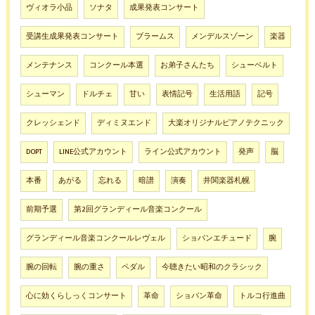
ヴィオラ小品
ソナタ
成果発表コンサート
受講生成果発表コンサート
ブラームス
メンデルスゾーン
楽器
メンテナンス
コンクール本選
お弟子さんたち
シューベルト
シューマン
ドルチェ
甘い
表情記号
生活用語
記号
クレッシェンド
ディミヌエンド
大楽オリジナルピアノテクニック
DOPT
LINE公式アカウント
ライン公式アカウント
発声
脳
本番
あがる
忘れる
暗譜
演奏
井関楽器札幌
前期予選
第2回グランディール音楽コンクール
グランディール音楽コンクールレヴェル
ショパンエチュード
腕
腕の回転
腕の重さ
ペダル
今聴きたい昭和のクラシック
心に効くらしっくコンサート
革命
ショパン革命
トルコ行進曲