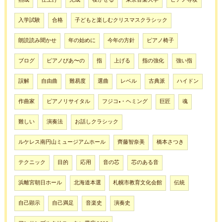
入学試験
合格
子どもと楽しむクリスマスクラシック
朗読読み聞かせ
年の始めに
今年の方針
ピアノ椅子
ブログ
ピアノぴあ〜の
指
上げる
指の強化
強い指
誤解
自由曲
難易度
選曲
レベル
古典派
ハイドン
作曲家
ピアノリサイタル
フジコ•・ヘミング
巨匠
魂
難しい
演奏法
お話しクラシック
ルケレス南円山ミュージアムホール
齊藤智奈美
橋本さつき
テクニック
目的
応用
音の芯
芯のある音
浜離宮朝日ホール
北海道本選
札幌市教育文化会館
伝統
自己顕示
自己満足
音楽史
演奏史