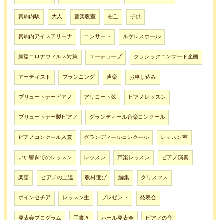
真駒内駅
大人
音楽教室
柏丘
子供
真駒内アイスアリーナ
コンサート
ルケレスホール
新型コロナウィルス対策
ユーチューブ
クラシックコンサート企画
アーティスト
プランニング
声楽
お申し込み
ブリュートナーピアノ
アリコート弦
ピアノレッスン
ブリュートナー製ピアノ
グランディール音楽コンクール
ピアノコンクール入賞
グランディールコンクール
レッスン室
いい響きでのレッスン
レッスン
声楽レッスン
ピアノ演奏
楽譜
ピアノの上達
教材選び
編集
クリスマス
ポインセチア
レッスン生
プレゼント
発表会
発表会プログラム
手書き
ホール発表会
ピアノの音