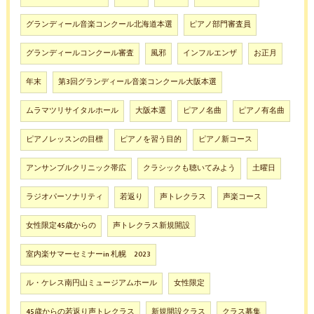
グランディール音楽コンクール北海道本選
ピアノ部門審査員
グランディールコンクール審査
風邪
インフルエンザ
お正月
年末
第3回グランディール音楽コンクール大阪本選
ムラマツリサイタルホール
大阪本選
ピアノ名曲
ピアノ有名曲
ピアノレッスンの目標
ピアノを習う目的
ピアノ新コース
アンサンブルクリニック帯広
クラシックも聴いてみよう
土曜日
ラジオパーソナリティ
若返り
声トレクラス
声楽コース
女性限定45歳からの
声トレクラス新規開設
室内楽サマーセミナーin 札幌 2023
ル・ケレス南円山ミュージアムホール
女性限定
45歳からの若返り声トレクラス
新規開設クラス
クラス募集