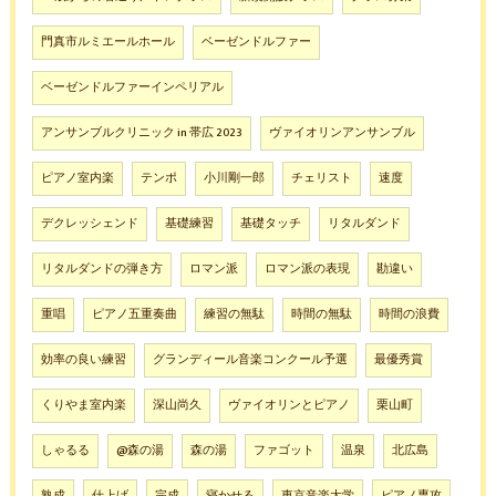
門真市ルミエールホール
ベーゼンドルファー
ベーゼンドルファーインペリアル
アンサンブルクリニック in 帯広 2023
ヴァイオリンアンサンブル
ピアノ室内楽
テンポ
小川剛一郎
チェリスト
速度
デクレッシェンド
基礎練習
基礎タッチ
リタルダンド
リタルダンドの弾き方
ロマン派
ロマン派の表現
勘違い
重唱
ピアノ五重奏曲
練習の無駄
時間の無駄
時間の浪費
効率の良い練習
グランディール音楽コンクール予選
最優秀賞
くりやま室内楽
深山尚久
ヴァイオリンとピアノ
栗山町
しゃるる
@森の湯
森の湯
ファゴット
温泉
北広島
熟成
仕上げ
完成
寝かせる
東京音楽大学
ピアノ専攻