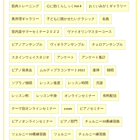
筋肉トレーニング
心に効くらしっくVol.4
おくいみがくギャラリー
奥井理ギャラリー
子どもに聴かせたいクラシック
名曲
室内楽サマーセミナー２０２２
ヴァイオリンマスターコース
ピアノアンサンブル
ヴィオラアンサンブル
チェロアンサンブル
スタインウェイスタジオ
アンケート
アンケート集計
ピアノ発表会
ムルティプラコンサート2022
連弾
独唱
ソプラノ独唱
レッスン進度
レッスン時間
月謝
レッスン料
レッスン中身
オンラインセミナー
有料配信
テーマ別オンラインセミナー
zoom
ピアノセミナー
ピアノオンラインセミナー
ピアノ部門
チェルニー30番練習曲
ツェルニー30番練習曲
ツェルニー
チェルニー練習曲