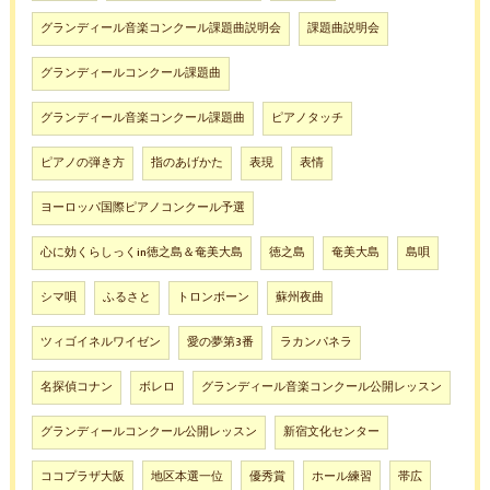
グランディール音楽コンクール課題曲説明会
課題曲説明会
グランディールコンクール課題曲
グランディール音楽コンクール課題曲
ピアノタッチ
ピアノの弾き方
指のあげかた
表現
表情
ヨーロッパ国際ピアノコンクール予選
心に効くらしっくin徳之島＆奄美大島
徳之島
奄美大島
島唄
シマ唄
ふるさと
トロンボーン
蘇州夜曲
ツィゴイネルワイゼン
愛の夢第3番
ラカンパネラ
名探偵コナン
ボレロ
グランディール音楽コンクール公開レッスン
グランディールコンクール公開レッスン
新宿文化センター
ココプラザ大阪
地区本選一位
優秀賞
ホール練習
帯広