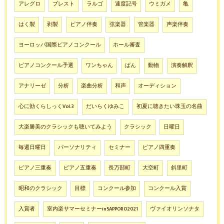
アレグロ
プレスト
ラルゴ
速度記号
ウミガメ
亀
はく製
剥製
ピアノ伴奏
弦楽器
管楽器
声楽伴奏
ヨーロッパ国際ピアノコンクール
ホール審査
ピアノコンクール予選
ワンちゃん
ぱん
動物
演奏解釈
アナリーゼ
分析
楽曲分析
和声
オーディション
心に効くらしっくVol.3
だいらくゆみこ
初夏に聴きたい珠玉の名曲
大楽勝美のクラシックも聴いてみよう
クラシック
日曜日
毎週日曜日
パーソナリティ
セミナー
ピアノ四重奏
ピアノ三重奏
ピアノ五重奏
長万部町
大空町
斜里町
昭和のクラシック
目標
コンクール参加
コンクール入賞
入賞者
室内楽サマーセミナーinSAPPORO2021
ヴァイオリンソナタ