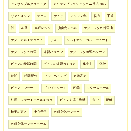
アンサンブルクリニック
アンサンブルクリニック in 帯広 2022
ヴァイオリン
チェロ
デュオ
２０２２年
脱力
手首
肘
本選
本選レベル
演奏会レベル
テクニックの練習曲
テクニカルエチュード
リスト
リストテクニカルエチュード
テクニックの練習
練習パターン
テクニック練習パターン
ピアノの練習時間
ピアノの練習のやり方
集中力
休憩
時間
時間配分
フジコヘミング
永峰高志
ピアノコンサート
ヴィヴァルディ
四季
キタラ大ホール
札幌コンサートホールキタラ
ピアノを弾く姿勢
背中
距離
椅子の高さ
東京予選
砂町文化センター
砂町文化センターホール