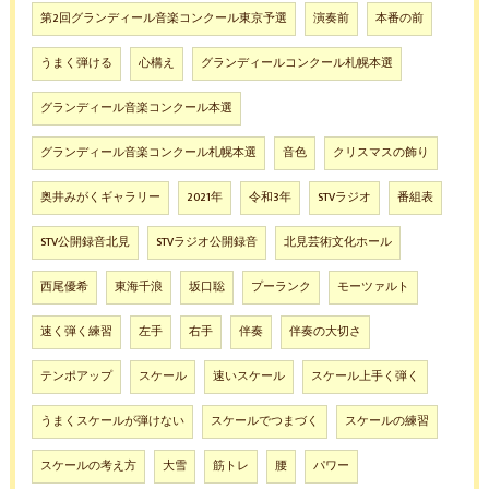
第2回グランディール音楽コンクール東京予選
演奏前
本番の前
うまく弾ける
心構え
グランディールコンクール札幌本選
グランディール音楽コンクール本選
グランディール音楽コンクール札幌本選
音色
クリスマスの飾り
奥井みがくギャラリー
2021年
令和3年
STVラジオ
番組表
STV公開録音北見
STVラジオ公開録音
北見芸術文化ホール
西尾優希
東海千浪
坂口聡
プーランク
モーツァルト
速く弾く練習
左手
右手
伴奏
伴奏の大切さ
テンポアップ
スケール
速いスケール
スケール上手く弾く
うまくスケールが弾けない
スケールでつまづく
スケールの練習
スケールの考え方
大雪
筋トレ
腰
パワー