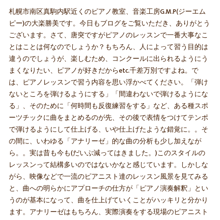
札幌市南区真駒内駅近くのピアノ教室、音楽工房G.M.P(ジーエム
ピー)の大楽勝美です。今日もブログをご覧いただき、ありがとう
ございます。さて、唐突ですがピアノのレッスンで一番大事なこ
とはことは何なのでしょうか？もちろん、人によって習う目的は
違うのでしょうが、楽しむため、コンクールに出られるようにう
まくなりたい、ピアノが好きだからetc.千差万別ですよね。で
は、ピアノレッスンで習う内容を思い浮かべてください。「弾け
ないところを弾けるようにする」「間違わないで弾けるようにな
る」、そのために「何時間も反復練習をする」など、ある種スポ
ーツチックに曲をまとめるのが先、その後で表情をつけてテンポ
で弾けるようにして仕上げる、いや仕上げたような錯覚に。。そ
の間に、いわゆる「アナリーゼ」的な曲の分析も少し加えなが
ら。。実は昔も今も(だいぶ減ってはきました。)このスタイルの
レッスンって結構多いのではないかなと感じています。しかしな
がら、映像などで一流のピアニスト達のレッスン風景を見てみる
と、曲への明らかにアプローチの仕方が「ピアノ演奏解釈」とい
うのが基本になって、曲を仕上げていくことがハッキリと分かり
ます。アナリーゼはもちろん、実際演奏をする現場のピアニスト