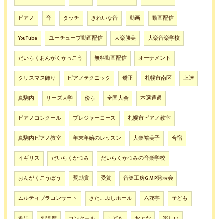
ピアノ
音
タッチ
きれいな音
動画
動画配信
YouTube
ユーチューブ動画配信
大楽勝美
大楽音楽学校
だいらくおんがくがっこう
無料動画配信
オーナメント
クリスマス飾り
ピアノテクニック
矯正
札幌市南区
上達
真駒内
リーズ大学
傍ら
全国大会
本選通過
ピアノコンクール
プレジャーコース
札幌市ピアノ教室
真駒内ピアノ教室
年末年始のレッスン
大楽裕美子
合宿
イギリス
だいらくかつみ
だいらくかつみの音楽学校
おんがくこうぼう
奨励賞
受賞
音楽工房G.M.P発表会
ムルティプラコンサート
きたこぶしホール
六花亭
子ども
進歩
到達度
コンクール
こども
おとな
楽しい