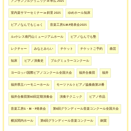
アンサンブルクリニック in 帯広 2025
室内楽サマーセミナー in 斜里 2025
ゆめホール知床
ピアノなんでもじゅく
音楽工房G.M.P発表会2025
ル•ケレス南円山ミュージアムホール
ピアノなんでも塾
レクチャー
みなとみらい
チケット
チケットご予約
曲芸
知床
ピアノ演奏史
ブルグミュラーコンクール
ヨーロッパ国際ピアノコンクール全国大会
福井合奏団
福井
福井県立ハーモニーホール
モーツァルトピアノ協奏曲第21番
福井合奏団第60回定期演奏会
演奏テクニック
ピアノ作品
音楽工房G・M・P発表会
第6回グランディール音楽コンクール全国大会
横浜関内ホール
第6回グランディール音楽コンクール
銅賞