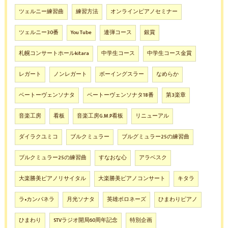
ツェルニー練習曲
練習方法
オンラインピアノセミナー
ツェルニー30番
You Tube
連弾コース
銀賞
札幌コンサートホールkitara
中学生コース
中学生コース金賞
レガート
ノンレガート
ボーイングスラー
なめらか
ベートーヴェンソナタ
ベートーヴェンソナタ18番
第3楽章
音楽工房
看板
音楽工房G.M.P看板
リニューアル
ダイラクユミコ
ブルクミュラー
ブルグミュラー25の練習曲
ブルクミュラー25の練習曲
すなおな心
アラベスク
大楽勝美ピアノリサイタル
大楽勝美ピアノコンサート
キタラ
ラ•カンパネラ
月光ソナタ
英雄ポロネーズ
ひまわりピアノ
ひまわり
STVラジオ開局60周年記念
特別企画