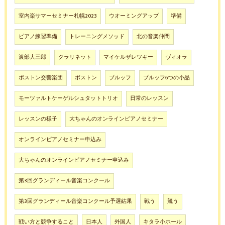
室内楽サマーセミナー札幌2023
ウオーミングアップ
準備
ピアノ練習準備
トレーニングメソッド
北の音楽仲間
渡部大三郎
クラリネット
マイケルザレツキー
ヴィオラ
ボストン交響楽団
ボストン
ブルッフ
ブルッフ6つの小品
モーツァルトケーゲルシュタットトリオ
日常のレッスン
レッスンの様子
大ちゃんのオンラインピアノセミナー
オンラインピアノセミナー申込み
大ちゃんのオンラインピアノセミナー申込み
第3回グランディール音楽コンクール
第3回グランディール音楽コンクール予選結果
戦う
競う
戦い方と競争すること
日本人
外国人
キタラ小ホール