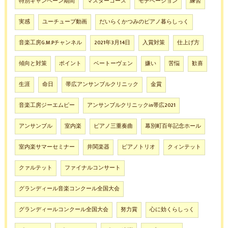
特別キャンペーン期間
マスターコース
モチベーション
練習
実感
ユーチューブ動画
だいらくかつみのピアノ暮らしっく
音楽工房G.M.Pチャンネル
2021年3月14日
入賞対策
仕上げ方
傾向と対策
ポイント
ベートーヴェン
嫌い
苦悩
歓喜
生涯
命日
帯広アンサンブルクリニック
金賞
音楽工房ジーエムピー
アンサンブルクリニックin帯広2021
アンサンブル
室内楽
ピアノ三重奏曲
幕別町百年記念ホール
室内楽サマーセミナー
井関楽器
ピアノトリオ
クィンテット
クァルテット
ファイナルコンサート
グランディール音楽コンクール全国大会
グランディールコンクール全国大会
努力賞
心に効くらしっく