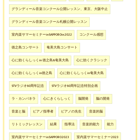
グランディール音楽コンクール公開レッスン、東京、大阪中止
グランディール音楽コンクール札幌公開レッスン
室内楽サマーセミナーinSAPPOROin2022
コンクール感想
徳之島コンサート
奄美大島コンサート
心に効くらしっくin 徳之島&奄美大島
心に効くクラシック
心に効くらしっくin徳之島
心に効くらしっくin奄美大島
STVラジオ60周年記念
STVラジオ60周年記念特別企画
ラ・カンパネラ
心にきくらしっく
脳開発
脳の開発
音楽と脳
ピアノ指導者
ピアノの先生
音楽的脳
リトミックレッスン
結果
指導法
音楽的能力
能力
室内楽サマーセミナーinSAPPORO2023
室内楽サマーセミナー2023