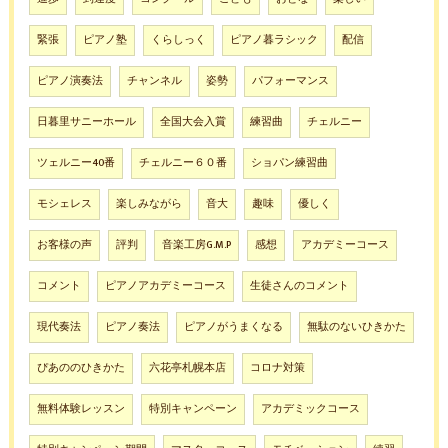
緊張
ピアノ塾
くらしっく
ピアノ暮ラシック
配信
ピアノ演奏法
チャンネル
姿勢
パフォーマンス
日暮里サニーホール
全国大会入賞
練習曲
チェルニー
ツェルニー40番
チェルニー６０番
ショパン練習曲
モシェレス
楽しみながら
音大
趣味
優しく
お客様の声
評判
音楽工房G.M.P
感想
アカデミーコース
コメント
ピアノアカデミーコース
生徒さんのコメント
現代奏法
ピアノ奏法
ピアノがうまくなる
無駄のないひきかた
ぴあののひきかた
六花亭札幌本店
コロナ対策
無料体験レッスン
特別キャンペーン
アカデミックコース