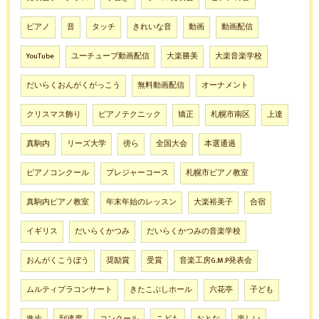
ピアノ
音
タッチ
きれいな音
動画
動画配信
YouTube
ユーチューブ動画配信
大楽勝美
大楽音楽学校
だいらくおんがくがっこう
無料動画配信
オーナメント
クリスマス飾り
ピアノテクニック
矯正
札幌市南区
上達
真駒内
リーズ大学
傍ら
全国大会
本選通過
ピアノコンクール
プレジャーコース
札幌市ピアノ教室
真駒内ピアノ教室
年末年始のレッスン
大楽裕美子
合宿
イギリス
だいらくかつみ
だいらくかつみの音楽学校
おんがくこうぼう
奨励賞
受賞
音楽工房G.M.P発表会
ムルティプラコンサート
きたこぶしホール
六花亭
子ども
進歩
到達度
コンクール
こども
おとな
楽しい