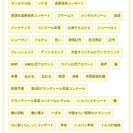
ヴィオラ小品
ソナタ
成果発表コンサート
受講生成果発表コンサート
ブラームス
メンデルスゾーン
楽器
メンテナンス
コンクール本選
お弟子さんたち
シューベルト
シューマン
ドルチェ
甘い
表情記号
生活用語
記号
クレッシェンド
ディミヌエンド
大楽オリジナルピアノテクニック
DOPT
LINE公式アカウント
ライン公式アカウント
発声
脳
本番
あがる
忘れる
暗譜
演奏
井関楽器札幌
前期予選
第2回グランディール音楽コンクール
グランディール音楽コンクールレヴェル
ショパンエチュード
腕
腕の回転
腕の重さ
ペダル
今聴きたい昭和のクラシック
心に効くらしっくコンサート
革命
ショパン革命
トルコ行進曲