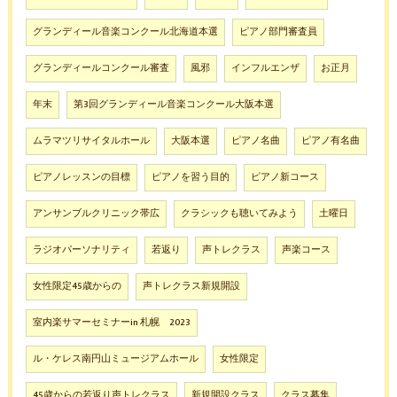
グランディール音楽コンクール北海道本選
ピアノ部門審査員
グランディールコンクール審査
風邪
インフルエンザ
お正月
年末
第3回グランディール音楽コンクール大阪本選
ムラマツリサイタルホール
大阪本選
ピアノ名曲
ピアノ有名曲
ピアノレッスンの目標
ピアノを習う目的
ピアノ新コース
アンサンブルクリニック帯広
クラシックも聴いてみよう
土曜日
ラジオパーソナリティ
若返り
声トレクラス
声楽コース
女性限定45歳からの
声トレクラス新規開設
室内楽サマーセミナーin 札幌 2023
ル・ケレス南円山ミュージアムホール
女性限定
45歳からの若返り声トレクラス
新規開設クラス
クラス募集