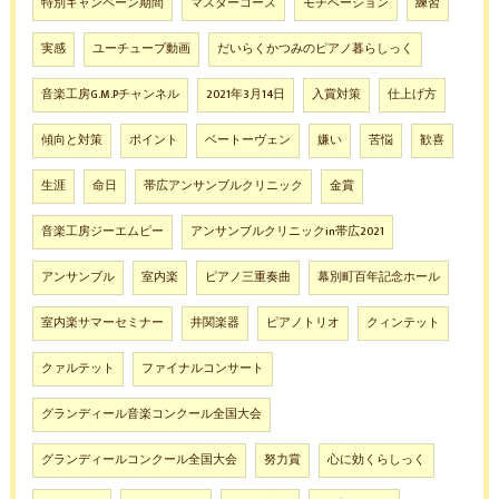
特別キャンペーン期間
マスターコース
モチベーション
練習
実感
ユーチューブ動画
だいらくかつみのピアノ暮らしっく
音楽工房G.M.Pチャンネル
2021年3月14日
入賞対策
仕上げ方
傾向と対策
ポイント
ベートーヴェン
嫌い
苦悩
歓喜
生涯
命日
帯広アンサンブルクリニック
金賞
音楽工房ジーエムピー
アンサンブルクリニックin帯広2021
アンサンブル
室内楽
ピアノ三重奏曲
幕別町百年記念ホール
室内楽サマーセミナー
井関楽器
ピアノトリオ
クィンテット
クァルテット
ファイナルコンサート
グランディール音楽コンクール全国大会
グランディールコンクール全国大会
努力賞
心に効くらしっく