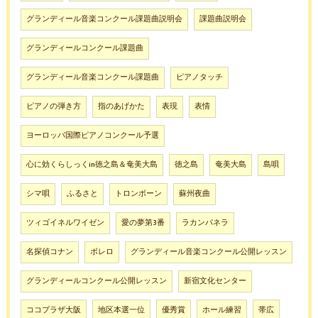
グランディール音楽コンクール課題曲説明会
課題曲説明会
グランディールコンクール課題曲
グランディール音楽コンクール課題曲
ピアノタッチ
ピアノの弾き方
指のあげかた
表現
表情
ヨーロッパ国際ピアノコンクール予選
心に効くらしっくin徳之島＆奄美大島
徳之島
奄美大島
島唄
シマ唄
ふるさと
トロンボーン
蘇州夜曲
ツィゴイネルワイゼン
愛の夢第3番
ラカンパネラ
名探偵コナン
ボレロ
グランディール音楽コンクール公開レッスン
グランディールコンクール公開レッスン
新宿文化センター
ココプラザ大阪
地区本選一位
優秀賞
ホール練習
帯広