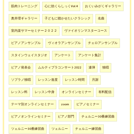
筋肉トレーニング
心に効くらしっくVol.4
おくいみがくギャラリー
奥井理ギャラリー
子どもに聴かせたいクラシック
名曲
室内楽サマーセミナー２０２２
ヴァイオリンマスターコース
ピアノアンサンブル
ヴィオラアンサンブル
チェロアンサンブル
スタインウェイスタジオ
アンケート
アンケート集計
ピアノ発表会
ムルティプラコンサート2022
連弾
独唱
ソプラノ独唱
レッスン進度
レッスン時間
月謝
レッスン料
レッスン中身
オンラインセミナー
有料配信
テーマ別オンラインセミナー
zoom
ピアノセミナー
ピアノオンラインセミナー
ピアノ部門
チェルニー30番練習曲
ツェルニー30番練習曲
ツェルニー
チェルニー練習曲