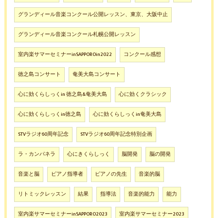
グランディール音楽コンクール公開レッスン、東京、大阪中止
グランディール音楽コンクール札幌公開レッスン
室内楽サマーセミナーinSAPPOROin2022
コンクール感想
徳之島コンサート
奄美大島コンサート
心に効くらしっくin 徳之島&奄美大島
心に効くクラシック
心に効くらしっくin徳之島
心に効くらしっくin奄美大島
STVラジオ60周年記念
STVラジオ60周年記念特別企画
ラ・カンパネラ
心にきくらしっく
脳開発
脳の開発
音楽と脳
ピアノ指導者
ピアノの先生
音楽的脳
リトミックレッスン
結果
指導法
音楽的能力
能力
室内楽サマーセミナーinSAPPORO2023
室内楽サマーセミナー2023