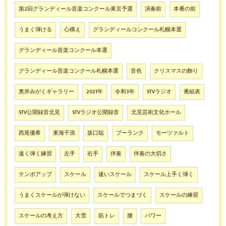
第2回グランディール音楽コンクール東京予選
演奏前
本番の前
うまく弾ける
心構え
グランディールコンクール札幌本選
グランディール音楽コンクール本選
グランディール音楽コンクール札幌本選
音色
クリスマスの飾り
奥井みがくギャラリー
2021年
令和3年
STVラジオ
番組表
STV公開録音北見
STVラジオ公開録音
北見芸術文化ホール
西尾優希
東海千浪
坂口聡
プーランク
モーツァルト
速く弾く練習
左手
右手
伴奏
伴奏の大切さ
テンポアップ
スケール
速いスケール
スケール上手く弾く
うまくスケールが弾けない
スケールでつまづく
スケールの練習
スケールの考え方
大雪
筋トレ
腰
パワー