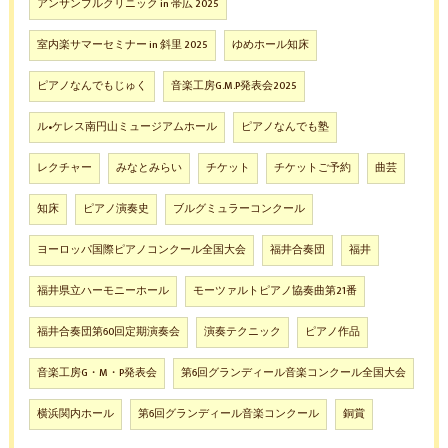
アンサンブルクリニック in 帯広 2025
室内楽サマーセミナー in 斜里 2025
ゆめホール知床
ピアノなんでもじゅく
音楽工房G.M.P発表会2025
ル•ケレス南円山ミュージアムホール
ピアノなんでも塾
レクチャー
みなとみらい
チケット
チケットご予約
曲芸
知床
ピアノ演奏史
ブルグミュラーコンクール
ヨーロッパ国際ピアノコンクール全国大会
福井合奏団
福井
福井県立ハーモニーホール
モーツァルトピアノ協奏曲第21番
福井合奏団第60回定期演奏会
演奏テクニック
ピアノ作品
音楽工房G・M・P発表会
第6回グランディール音楽コンクール全国大会
横浜関内ホール
第6回グランディール音楽コンクール
銅賞