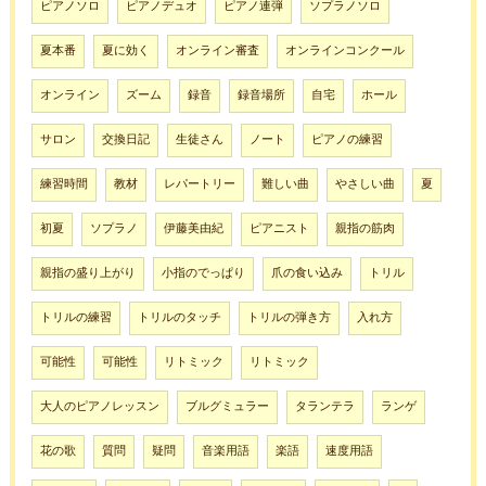
ピアノソロ
ピアノデュオ
ピアノ連弾
ソプラノソロ
夏本番
夏に効く
オンライン審査
オンラインコンクール
オンライン
ズーム
録音
録音場所
自宅
ホール
サロン
交換日記
生徒さん
ノート
ピアノの練習
練習時間
教材
レパートリー
難しい曲
やさしい曲
夏
初夏
ソプラノ
伊藤美由紀
ピアニスト
親指の筋肉
親指の盛り上がり
小指のでっぱり
爪の食い込み
トリル
トリルの練習
トリルのタッチ
トリルの弾き方
入れ方
可能性
可能性
リトミック
リトミック
大人のピアノレッスン
ブルグミュラー
タランテラ
ランゲ
花の歌
質問
疑問
音楽用語
楽語
速度用語