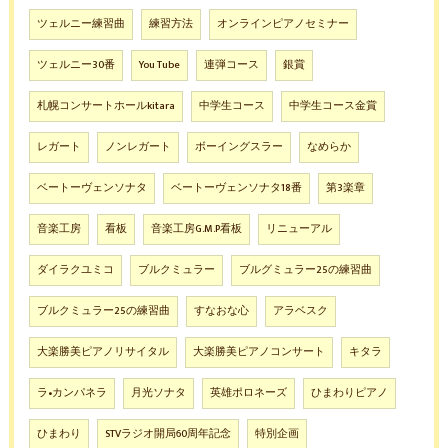
ツェルニー練習曲
練習方法
オンラインピアノセミナー
ツェルニー30番
You Tube
連弾コース
銀賞
札幌コンサートホールkitara
中学生コース
中学生コース金賞
レガート
ノンレガート
ボーイングスラー
なめらか
ベートーヴェンソナタ
ベートーヴェンソナタ18番
第3楽章
音楽工房
看板
音楽工房G.M.P看板
リニューアル
ダイラクユミコ
ブルクミュラー
ブルグミュラー25の練習曲
ブルクミュラー25の練習曲
すなおな心
アラベスク
大楽勝美ピアノリサイタル
大楽勝美ピアノコンサート
キタラ
ラ•カンパネラ
月光ソナタ
英雄ポロネーズ
ひまわりピアノ
ひまわり
STVラジオ開局60周年記念
特別企画