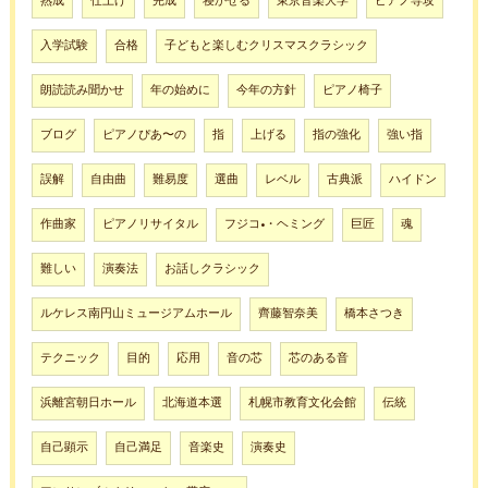
熟成
仕上げ
完成
寝かせる
東京音楽大学
ピアノ専攻
入学試験
合格
子どもと楽しむクリスマスクラシック
朗読読み聞かせ
年の始めに
今年の方針
ピアノ椅子
ブログ
ピアノぴあ〜の
指
上げる
指の強化
強い指
誤解
自由曲
難易度
選曲
レベル
古典派
ハイドン
作曲家
ピアノリサイタル
フジコ•・ヘミング
巨匠
魂
難しい
演奏法
お話しクラシック
ルケレス南円山ミュージアムホール
齊藤智奈美
橋本さつき
テクニック
目的
応用
音の芯
芯のある音
浜離宮朝日ホール
北海道本選
札幌市教育文化会館
伝統
自己顕示
自己満足
音楽史
演奏史