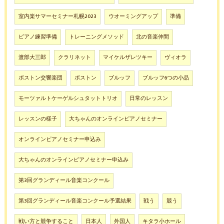
室内楽サマーセミナー札幌2023
ウオーミングアップ
準備
ピアノ練習準備
トレーニングメソッド
北の音楽仲間
渡部大三郎
クラリネット
マイケルザレツキー
ヴィオラ
ボストン交響楽団
ボストン
ブルッフ
ブルッフ6つの小品
モーツァルトケーゲルシュタットトリオ
日常のレッスン
レッスンの様子
大ちゃんのオンラインピアノセミナー
オンラインピアノセミナー申込み
大ちゃんのオンラインピアノセミナー申込み
第3回グランディール音楽コンクール
第3回グランディール音楽コンクール予選結果
戦う
競う
戦い方と競争すること
日本人
外国人
キタラ小ホール