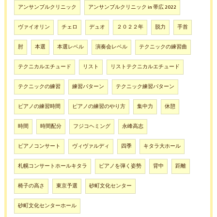
アンサンブルクリニック
アンサンブルクリニック in 帯広 2022
ヴァイオリン
チェロ
デュオ
２０２２年
脱力
手首
肘
本選
本選レベル
演奏会レベル
テクニックの練習曲
テクニカルエチュード
リスト
リストテクニカルエチュード
テクニックの練習
練習パターン
テクニック練習パターン
ピアノの練習時間
ピアノの練習のやり方
集中力
休憩
時間
時間配分
フジコヘミング
永峰高志
ピアノコンサート
ヴィヴァルディ
四季
キタラ大ホール
札幌コンサートホールキタラ
ピアノを弾く姿勢
背中
距離
椅子の高さ
東京予選
砂町文化センター
砂町文化センターホール