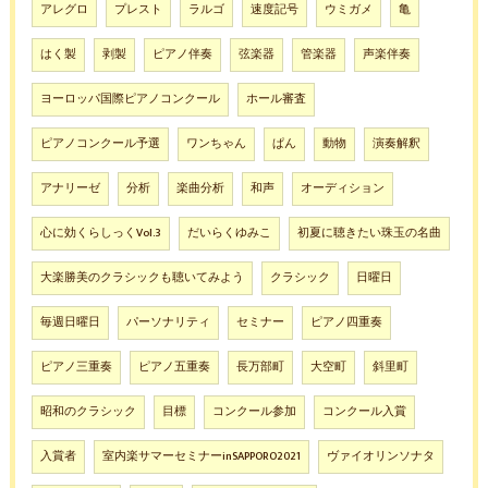
アレグロ
プレスト
ラルゴ
速度記号
ウミガメ
亀
はく製
剥製
ピアノ伴奏
弦楽器
管楽器
声楽伴奏
ヨーロッパ国際ピアノコンクール
ホール審査
ピアノコンクール予選
ワンちゃん
ぱん
動物
演奏解釈
アナリーゼ
分析
楽曲分析
和声
オーディション
心に効くらしっくVol.3
だいらくゆみこ
初夏に聴きたい珠玉の名曲
大楽勝美のクラシックも聴いてみよう
クラシック
日曜日
毎週日曜日
パーソナリティ
セミナー
ピアノ四重奏
ピアノ三重奏
ピアノ五重奏
長万部町
大空町
斜里町
昭和のクラシック
目標
コンクール参加
コンクール入賞
入賞者
室内楽サマーセミナーinSAPPORO2021
ヴァイオリンソナタ