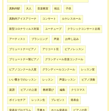
真駒内駅
大人
音楽教室
柏丘
子供
真駒内アイスアリーナ
コンサート
ルケレスホール
新型コロナウィルス対策
ユーチューブ
クラシックコンサート企画
アーティスト
プランニング
声楽
お申し込み
ブリュートナーピアノ
アリコート弦
ピアノレッスン
ブリュートナー製ピアノ
グランディール音楽コンクール
ピアノコンクール入賞
グランディールコンクール
レッスン室
いい響きでのレッスン
レッスン
声楽レッスン
ピアノ演奏
楽譜
ピアノの上達
教材選び
編集
クリスマス
ポインセチア
レッスン生
プレゼント
発表会
発表会プログラム
手書き
ホール発表会
ピアノの音