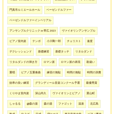
門真市ルミエールホール
ベーゼンドルファー
ベーゼンドルファーインペリアル
アンサンブルクリニック in 帯広 2023
ヴァイオリンアンサンブル
ピアノ室内楽
テンポ
小川剛一郎
チェリスト
速度
デクレッシェンド
基礎練習
基礎タッチ
リタルダンド
リタルダンドの弾き方
ロマン派
ロマン派の表現
勘違い
重唱
ピアノ五重奏曲
練習の無駄
時間の無駄
時間の浪費
効率の良い練習
グランディール音楽コンクール予選
最優秀賞
くりやま室内楽
深山尚久
ヴァイオリンとピアノ
栗山町
しゃるる
@森の湯
森の湯
ファゴット
温泉
北広島