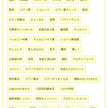
緊張
ピアノ塾
くらしっく
ピアノ暮ラシック
配信
ピアノ演奏法
チャンネル
姿勢
パフォーマンス
日暮里サニーホール
全国大会入賞
練習曲
チェルニー
ツェルニー40番
チェルニー６０番
ショパン練習曲
モシェレス
楽しみながら
音大
趣味
優しく
お客様の声
評判
音楽工房G.M.P
感想
アカデミーコース
コメント
ピアノアカデミーコース
生徒さんのコメント
現代奏法
ピアノ奏法
ピアノがうまくなる
無駄のないひきかた
ぴあののひきかた
六花亭札幌本店
コロナ対策
無料体験レッスン
特別キャンペーン
アカデミックコース