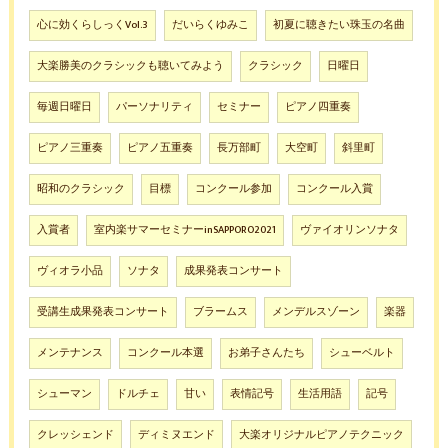
心に効くらしっくVol.3
だいらくゆみこ
初夏に聴きたい珠玉の名曲
大楽勝美のクラシックも聴いてみよう
クラシック
日曜日
毎週日曜日
パーソナリティ
セミナー
ピアノ四重奏
ピアノ三重奏
ピアノ五重奏
長万部町
大空町
斜里町
昭和のクラシック
目標
コンクール参加
コンクール入賞
入賞者
室内楽サマーセミナーinSAPPORO2021
ヴァイオリンソナタ
ヴィオラ小品
ソナタ
成果発表コンサート
受講生成果発表コンサート
ブラームス
メンデルスゾーン
楽器
メンテナンス
コンクール本選
お弟子さんたち
シューベルト
シューマン
ドルチェ
甘い
表情記号
生活用語
記号
クレッシェンド
ディミヌエンド
大楽オリジナルピアノテクニック