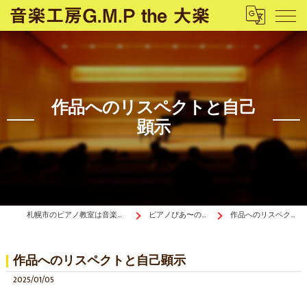
作品へのリスペクトと自己
顕示
札幌市のピアノ教室は音楽工房G.M.P the 大楽
ピアノぴあ〜の《ブログ》
作品へのリスペクトと自己顕示
作品へのリスペクトと自己顕示
2025/01/05