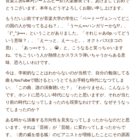
音楽工房G.M.P(ジーエムピー)の大楽勝美です。あけましておめで
とうございます。本年もどうぞよろしくお願い申し上げます。
もうだいぶ前ですが音楽大学の学生に「ベートーヴェンってどこ
の国の人が知ってるよね？」、「う〜ん•••ハンガリーかな!?」、
「(^_^;)••••」ということがありました。「それじゃあOp.ってどう
いう意味？」、「えーっと、えーっと。。オクトパス(タコの
意)」、「あっ•••そう。。😭」と、こうなると笑っちゃいます
ね。でもこういう人が熱情とかスラスラ弾いちゃうからある意
味、恐ろしいわけです。
今は、学術的なことはわからないのが当然で、自分の勉強してる
曲もYouTubeで聴けるというとてもお手軽な時代になつてしま
い、「この曲、誰の演奏聴いた？」「わかりません」こんなふう
です。ホントに恐ろしい時代になったと思いますが、それが当た
り前の時代になってしまったのも現実なわけです。なぜそうなっ
てしまったのか？
ある時から演奏する方向性を見失なってしまったからなのだと思
います。それは「芸術」が「芸能」に変わってしまったからで
す。〈虎の威を借る狐〉のピアニストが増殖したことにその原因