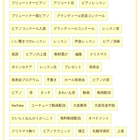
ブリュートナーピアノ
アリコート弦
ピアノレッスン
ブリュートナー製ピアノ
グランディール音楽コンクール
ピアノコンクール入賞
グランディールコンクール
レッスン室
いい響きでのレッスン
レッスン
声楽レッスン
ピアノ演奏
楽譜
ピアノの上達
教材選び
編集
クリスマス
ポインセチア
レッスン生
プレゼント
発表会
発表会プログラム
手書き
ホール発表会
ピアノの音
ピアノ
音
タッチ
きれいな音
動画
動画配信
YouTube
ユーチューブ動画配信
大楽勝美
大楽音楽学校
だいらくおんがくがっこう
無料動画配信
オーナメント
クリスマス飾り
ピアノテクニック
矯正
札幌市南区
上達