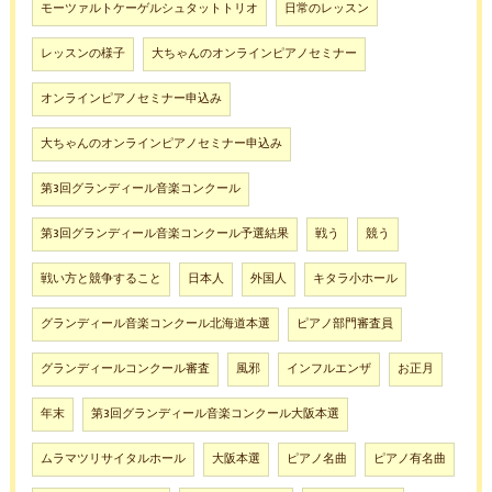
モーツァルトケーゲルシュタットトリオ
日常のレッスン
レッスンの様子
大ちゃんのオンラインピアノセミナー
オンラインピアノセミナー申込み
大ちゃんのオンラインピアノセミナー申込み
第3回グランディール音楽コンクール
第3回グランディール音楽コンクール予選結果
戦う
競う
戦い方と競争すること
日本人
外国人
キタラ小ホール
グランディール音楽コンクール北海道本選
ピアノ部門審査員
グランディールコンクール審査
風邪
インフルエンザ
お正月
年末
第3回グランディール音楽コンクール大阪本選
ムラマツリサイタルホール
大阪本選
ピアノ名曲
ピアノ有名曲