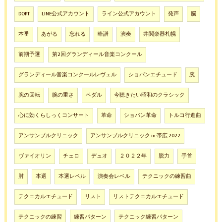
DOPT
LINE公式アカウント
ライン公式アカウント
発声
脳
本番
あがる
忘れる
暗譜
演奏
井関楽器札幌
前期予選
第2回グランディール音楽コンクール
グランディール音楽コンクールレヴェル
ショパンエチュード
腕
腕の回転
腕の重さ
ペダル
今聴きたい昭和のクラシック
心に効くらしっくコンサート
革命
ショパン革命
トルコ行進曲
アンサンブルクリニック
アンサンブルクリニック in 帯広 2022
ヴァイオリン
チェロ
デュオ
２０２２年
脱力
手首
肘
本選
本選レベル
演奏会レベル
テクニックの練習曲
テクニカルエチュード
リスト
リストテクニカルエチュード
テクニックの練習
練習パターン
テクニック練習パターン