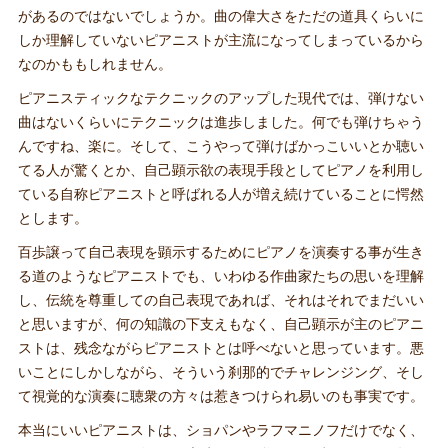
があるのではないでしょうか。曲の偉大さをただの道具くらいに
しか理解していないピアニストが主流になってしまっているから
なのかももしれません。
ピアニスティックなテクニックのアップした現代では、弾けない
曲はないくらいにテクニックは進歩しました。何でも弾けちゃう
んですね、楽に。そして、こうやって弾けばかっこいいとか聴い
てる人が驚くとか、自己顕示欲の表現手段としてピアノを利用し
ている自称ピアニストと呼ばれる人が増え続けていることに愕然
とします。
百歩譲って自己表現を顕示するためにピアノを演奏する事が生き
る道のようなピアニストでも、いわゆる作曲家たちの思いを理解
し、伝統を尊重しての自己表現であれば、それはそれでまだいい
と思いますが、何の知識の下支えもなく、自己顕示が主のピアニ
ストは、残念ながらピアニストとは呼べないと思っています。悪
いことにしかしながら、そういう刹那的でチャレンジング、そし
て視覚的な演奏に聴衆の方々は惹きつけられ易いのも事実です。
本当にいいピアニストは、ショパンやラフマニノフだけでなく、