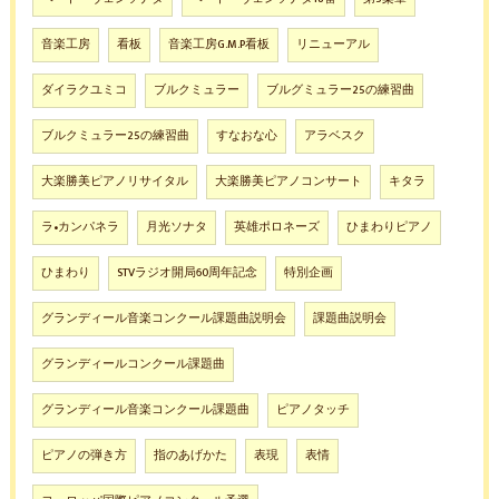
音楽工房
看板
音楽工房G.M.P看板
リニューアル
ダイラクユミコ
ブルクミュラー
ブルグミュラー25の練習曲
ブルクミュラー25の練習曲
すなおな心
アラベスク
大楽勝美ピアノリサイタル
大楽勝美ピアノコンサート
キタラ
ラ•カンパネラ
月光ソナタ
英雄ポロネーズ
ひまわりピアノ
ひまわり
STVラジオ開局60周年記念
特別企画
グランディール音楽コンクール課題曲説明会
課題曲説明会
グランディールコンクール課題曲
グランディール音楽コンクール課題曲
ピアノタッチ
ピアノの弾き方
指のあげかた
表現
表情