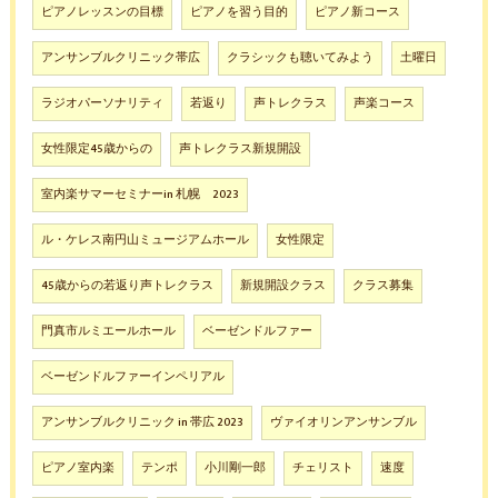
ピアノレッスンの目標
ピアノを習う目的
ピアノ新コース
アンサンブルクリニック帯広
クラシックも聴いてみよう
土曜日
ラジオパーソナリティ
若返り
声トレクラス
声楽コース
女性限定45歳からの
声トレクラス新規開設
室内楽サマーセミナーin 札幌 2023
ル・ケレス南円山ミュージアムホール
女性限定
45歳からの若返り声トレクラス
新規開設クラス
クラス募集
門真市ルミエールホール
ベーゼンドルファー
ベーゼンドルファーインペリアル
アンサンブルクリニック in 帯広 2023
ヴァイオリンアンサンブル
ピアノ室内楽
テンポ
小川剛一郎
チェリスト
速度