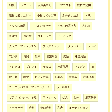
初夏
ソプラノ
伊藤美由紀
ピアニスト
親指の筋肉
親指の盛り上がり
小指のでっぱり
爪の食い込み
トリル
トリルの練習
トリルのタッチ
トリルの弾き方
入れ方
可能性
可能性
リトミック
リトミック
大人のピアノレッスン
ブルグミュラー
タランテラ
ランゲ
花の歌
質問
疑問
音楽用語
楽語
速度用語
アレグロ
プレスト
ラルゴ
速度記号
ウミガメ
亀
はく製
剥製
ピアノ伴奏
弦楽器
管楽器
声楽伴奏
ヨーロッパ国際ピアノコンクール
ホール審査
ピアノコンクール予選
ワンちゃん
ぱん
動物
演奏解釈
アナリーゼ
分析
楽曲分析
和声
オーディション