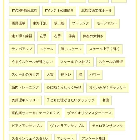
STV公開録音北見
STVラジオ公開録音
北見芸術文化ホール
西尾優希
東海千浪
坂口聡
プーランク
モーツァルト
速く弾く練習
左手
右手
伴奏
伴奏の大切さ
テンポアップ
スケール
速いスケール
スケール上手く弾く
うまくスケールが弾けない
スケールでつまづく
スケールの練習
スケールの考え方
大雪
筋トレ
腰
パワー
筋肉トレーニング
心に効くらしっくVol.4
おくいみがくギャラリー
奥井理ギャラリー
子どもに聴かせたいクラシック
名曲
室内楽サマーセミナー２０２２
ヴァイオリンマスターコース
ピアノアンサンブル
ヴィオラアンサンブル
チェロアンサンブル
スタインウェイスタジオ
アンケート
アンケート集計