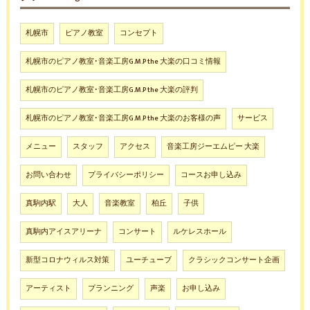
札幌市
ピアノ教室
コンセプト
札幌市のピアノ教室･音楽工房G.M.P the 大楽の口コミ情報
札幌市のピアノ教室･音楽工房G.M.P the 大楽の評判
札幌市のピアノ教室･音楽工房G.M.P the 大楽のお客様の声
サービス
メニュー
スタッフ
アクセス
音楽工房ジーエムピー 大楽
お問い合わせ
プライバシーポリシー
コースお申し込み
真駒内駅
大人
音楽教室
柏丘
子供
真駒内アイスアリーナ
コンサート
ルケレスホール
新型コロナウィルス対策
ユーチューブ
クラシックコンサート企画
アーティスト
プランニング
声楽
お申し込み