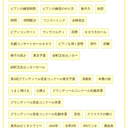
ピアノの練習時間
ピアノの練習のやり方
集中力
休憩
時間
時間配分
フジコヘミング
永峰高志
ピアノコンサート
ヴィヴァルディ
四季
キタラ大ホール
札幌コンサートホールキタラ
ピアノを弾く姿勢
背中
距離
椅子の高さ
東京予選
砂町文化センター
砂町文化センターホール
第2回グランディール音楽コンクール東京予選
演奏前
本番の前
うまく弾ける
心構え
グランディールコンクール札幌本選
グランディール音楽コンクール本選
グランディール音楽コンクール札幌本選
音色
クリスマスの飾り
奥井みがくギャラリー
2021年
令和3年
STVラジオ
番組表