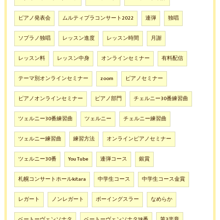
ピアノ発表会
ムルティプラコンサート2022
連弾
独唱
ソプラノ独唱
レッスン進度
レッスン時間
月謝
レッスン料
レッスン中身
オンラインセミナー
有料配信
テーマ別オンラインセミナー
zoom
ピアノセミナー
ピアノオンラインセミナー
ピアノ部門
チェルニー30番練習曲
ツェルニー30番練習曲
ツェルニー
チェルニー練習曲
ツェルニー練習曲
練習方法
オンラインピアノセミナー
ツェルニー30番
You Tube
連弾コース
銀賞
札幌コンサートホールkitara
中学生コース
中学生コース金賞
レガート
ノンレガート
ボーイングスラー
なめらか
ベートーヴェンソナタ
ベートーヴェンソナタ18番
第3楽章