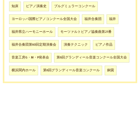
知床
ピアノ演奏史
ブルグミュラーコンクール
ヨーロッパ国際ピアノコンクール全国大会
福井合奏団
福井
福井県立ハーモニーホール
モーツァルトピアノ協奏曲第21番
福井合奏団第60回定期演奏会
演奏テクニック
ピアノ作品
音楽工房G・M・P発表会
第6回グランディール音楽コンクール全国大会
横浜関内ホール
第6回グランディール音楽コンクール
銅賞