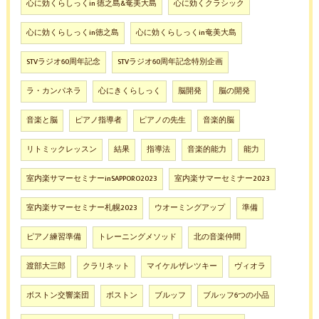
心に効くらしっくin 徳之島&奄美大島
心に効くクラシック
心に効くらしっくin徳之島
心に効くらしっくin奄美大島
STVラジオ60周年記念
STVラジオ60周年記念特別企画
ラ・カンパネラ
心にきくらしっく
脳開発
脳の開発
音楽と脳
ピアノ指導者
ピアノの先生
音楽的脳
リトミックレッスン
結果
指導法
音楽的能力
能力
室内楽サマーセミナーinSAPPORO2023
室内楽サマーセミナー2023
室内楽サマーセミナー札幌2023
ウオーミングアップ
準備
ピアノ練習準備
トレーニングメソッド
北の音楽仲間
渡部大三郎
クラリネット
マイケルザレツキー
ヴィオラ
ボストン交響楽団
ボストン
ブルッフ
ブルッフ6つの小品