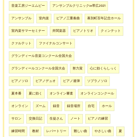
音楽工房ジーエムピー
アンサンブルクリニックin帯広2021
アンサンブル
室内楽
ピアノ三重奏曲
幕別町百年記念ホール
室内楽サマーセミナー
井関楽器
ピアノトリオ
クィンテット
クァルテット
ファイナルコンサート
グランディール音楽コンクール全国大会
グランディールコンクール全国大会
努力賞
心に効くらしっく
ピアノソロ
ピアノデュオ
ピアノ連弾
ソプラノソロ
夏本番
夏に効く
オンライン審査
オンラインコンクール
オンライン
ズーム
録音
録音場所
自宅
ホール
サロン
交換日記
生徒さん
ノート
ピアノの練習
練習時間
教材
レパートリー
難しい曲
やさしい曲
夏