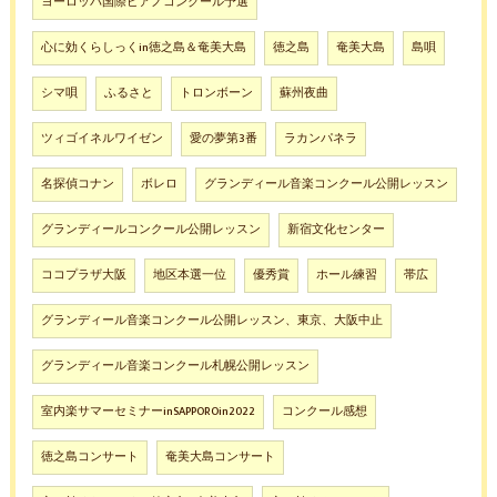
ヨーロッパ国際ピアノコンクール予選
心に効くらしっくin徳之島＆奄美大島
徳之島
奄美大島
島唄
シマ唄
ふるさと
トロンボーン
蘇州夜曲
ツィゴイネルワイゼン
愛の夢第3番
ラカンパネラ
名探偵コナン
ボレロ
グランディール音楽コンクール公開レッスン
グランディールコンクール公開レッスン
新宿文化センター
ココプラザ大阪
地区本選一位
優秀賞
ホール練習
帯広
グランディール音楽コンクール公開レッスン、東京、大阪中止
グランディール音楽コンクール札幌公開レッスン
室内楽サマーセミナーinSAPPOROin2022
コンクール感想
徳之島コンサート
奄美大島コンサート