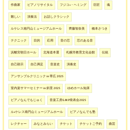
作曲家
ピアノリサイタル
フジコ•・ヘミング
巨匠
魂
難しい
演奏法
お話しクラシック
ルケレス南円山ミュージアムホール
齊藤智奈美
橋本さつき
テクニック
目的
応用
音の芯
芯のある音
浜離宮朝日ホール
北海道本選
札幌市教育文化会館
伝統
自己顕示
自己満足
音楽史
演奏史
アンサンブルクリニック in 帯広 2025
室内楽サマーセミナー in 斜里 2025
ゆめホール知床
ピアノなんでもじゅく
音楽工房G.M.P発表会2025
ル•ケレス南円山ミュージアムホール
ピアノなんでも塾
レクチャー
みなとみらい
チケット
チケットご予約
曲芸