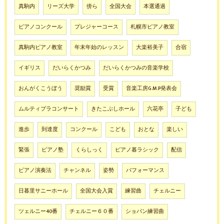
真駒内
リーズ大学
傍ら
全国大会
本選通過
ピアノコンクール
プレジャーコース
札幌市ピアノ教室
真駒内ピアノ教室
年末年始のレッスン
大楽裕美子
合宿
イギリス
だいらくかつみ
だいらくかつみの音楽学校
おんがくこうぼう
奨励賞
受賞
音楽工房G.M.P発表会
ムルティプラコンサート
きたこぶしホール
六花亭
子ども
進歩
到達度
コンクール
こども
おとな
楽しい
緊張
ピアノ塾
くらしっく
ピアノ暮ラシック
配信
ピアノ演奏法
チャンネル
姿勢
パフォーマンス
日暮里サニーホール
全国大会入賞
練習曲
チェルニー
ツェルニー40番
チェルニー６０番
ショパン練習曲