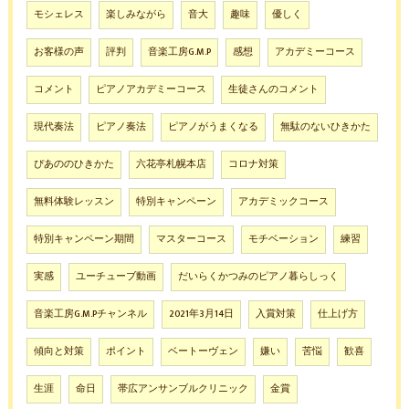
モシェレス
楽しみながら
音大
趣味
優しく
お客様の声
評判
音楽工房G.M.P
感想
アカデミーコース
コメント
ピアノアカデミーコース
生徒さんのコメント
現代奏法
ピアノ奏法
ピアノがうまくなる
無駄のないひきかた
ぴあののひきかた
六花亭札幌本店
コロナ対策
無料体験レッスン
特別キャンペーン
アカデミックコース
特別キャンペーン期間
マスターコース
モチベーション
練習
実感
ユーチューブ動画
だいらくかつみのピアノ暮らしっく
音楽工房G.M.Pチャンネル
2021年3月14日
入賞対策
仕上げ方
傾向と対策
ポイント
ベートーヴェン
嫌い
苦悩
歓喜
生涯
命日
帯広アンサンブルクリニック
金賞