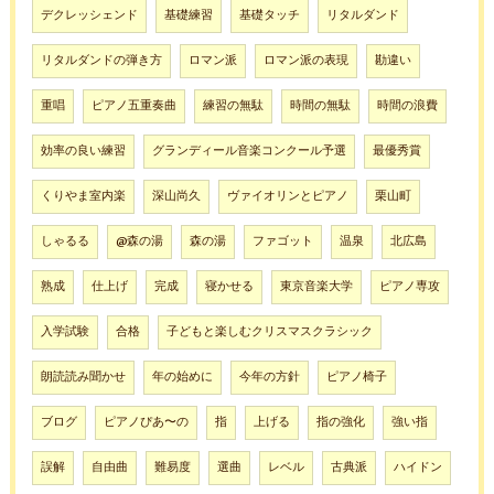
デクレッシェンド
基礎練習
基礎タッチ
リタルダンド
リタルダンドの弾き方
ロマン派
ロマン派の表現
勘違い
重唱
ピアノ五重奏曲
練習の無駄
時間の無駄
時間の浪費
効率の良い練習
グランディール音楽コンクール予選
最優秀賞
くりやま室内楽
深山尚久
ヴァイオリンとピアノ
栗山町
しゃるる
@森の湯
森の湯
ファゴット
温泉
北広島
熟成
仕上げ
完成
寝かせる
東京音楽大学
ピアノ専攻
入学試験
合格
子どもと楽しむクリスマスクラシック
朗読読み聞かせ
年の始めに
今年の方針
ピアノ椅子
ブログ
ピアノぴあ〜の
指
上げる
指の強化
強い指
誤解
自由曲
難易度
選曲
レベル
古典派
ハイドン