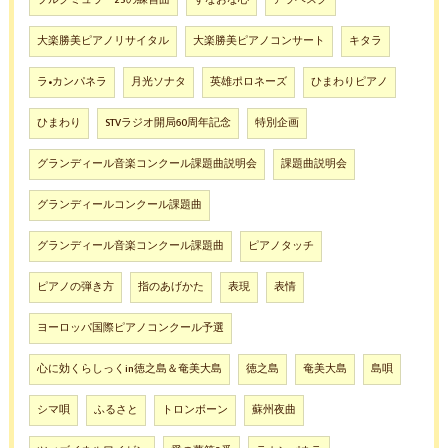
ブルクミュラー25の練習曲
すなおな心
アラベスク
大楽勝美ピアノリサイタル
大楽勝美ピアノコンサート
キタラ
ラ•カンパネラ
月光ソナタ
英雄ポロネーズ
ひまわりピアノ
ひまわり
STVラジオ開局60周年記念
特別企画
グランディール音楽コンクール課題曲説明会
課題曲説明会
グランディールコンクール課題曲
グランディール音楽コンクール課題曲
ピアノタッチ
ピアノの弾き方
指のあげかた
表現
表情
ヨーロッパ国際ピアノコンクール予選
心に効くらしっくin徳之島＆奄美大島
徳之島
奄美大島
島唄
シマ唄
ふるさと
トロンボーン
蘇州夜曲