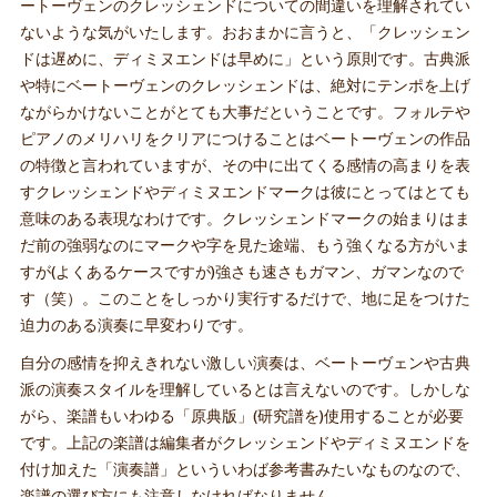
ートーヴェンのクレッシェンドについての間違いを理解されてい
ないような気がいたします。おおまかに言うと、「クレッシェン
ドは遅めに、ディミヌエンドは早めに」という原則です。古典派
や特にベートーヴェンのクレッシェンドは、絶対にテンポを上げ
ながらかけないことがとても大事だということです。フォルテや
ピアノのメリハリをクリアにつけることはベートーヴェンの作品
の特徴と言われていますが、その中に出てくる感情の高まりを表
すクレッシェンドやディミヌエンドマークは彼にとってはとても
意味のある表現なわけです。クレッシェンドマークの始まりはま
だ前の強弱なのにマークや字を見た途端、もう強くなる方がいま
すが(よくあるケースですが)強さも速さもガマン、ガマンなので
す（笑）。このことをしっかり実行するだけで、地に足をつけた
迫力のある演奏に早変わりです。
自分の感情を抑えきれない激しい演奏は、ベートーヴェンや古典
派の演奏スタイルを理解しているとは言えないのです。しかしな
がら、楽譜もいわゆる「原典版」(研究譜を)使用することが必要
です。上記の楽譜は編集者がクレッシェンドやディミヌエンドを
付け加えた「演奏譜」といういわば参考書みたいなものなので、