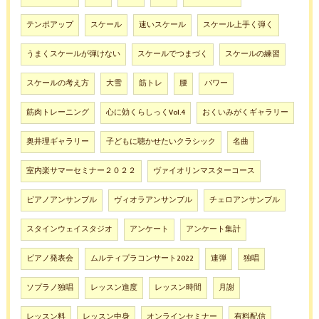
テンポアップ
スケール
速いスケール
スケール上手く弾く
うまくスケールが弾けない
スケールでつまづく
スケールの練習
スケールの考え方
大雪
筋トレ
腰
パワー
筋肉トレーニング
心に効くらしっくVol.4
おくいみがくギャラリー
奥井理ギャラリー
子どもに聴かせたいクラシック
名曲
室内楽サマーセミナー２０２２
ヴァイオリンマスターコース
ピアノアンサンブル
ヴィオラアンサンブル
チェロアンサンブル
スタインウェイスタジオ
アンケート
アンケート集計
ピアノ発表会
ムルティプラコンサート2022
連弾
独唱
ソプラノ独唱
レッスン進度
レッスン時間
月謝
レッスン料
レッスン中身
オンラインセミナー
有料配信