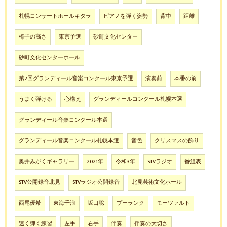
札幌コンサートホールキタラ
ピアノを弾く姿勢
背中
距離
椅子の高さ
東京予選
砂町文化センター
砂町文化センターホール
第2回グランディール音楽コンクール東京予選
演奏前
本番の前
うまく弾ける
心構え
グランディールコンクール札幌本選
グランディール音楽コンクール本選
グランディール音楽コンクール札幌本選
音色
クリスマスの飾り
奥井みがくギャラリー
2021年
令和3年
STVラジオ
番組表
STV公開録音北見
STVラジオ公開録音
北見芸術文化ホール
西尾優希
東海千浪
坂口聡
プーランク
モーツァルト
速く弾く練習
左手
右手
伴奏
伴奏の大切さ