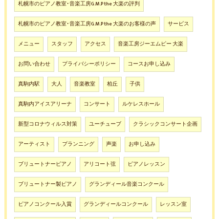
札幌市のピアノ教室･音楽工房G.M.P the 大楽の評判
札幌市のピアノ教室･音楽工房G.M.P the 大楽のお客様の声
サービス
メニュー
スタッフ
アクセス
音楽工房ジーエムピー 大楽
お問い合わせ
プライバシーポリシー
コースお申し込み
真駒内駅
大人
音楽教室
柏丘
子供
真駒内アイスアリーナ
コンサート
ルケレスホール
新型コロナウィルス対策
ユーチューブ
クラシックコンサート企画
アーティスト
プランニング
声楽
お申し込み
ブリュートナーピアノ
アリコート弦
ピアノレッスン
ブリュートナー製ピアノ
グランディール音楽コンクール
ピアノコンクール入賞
グランディールコンクール
レッスン室