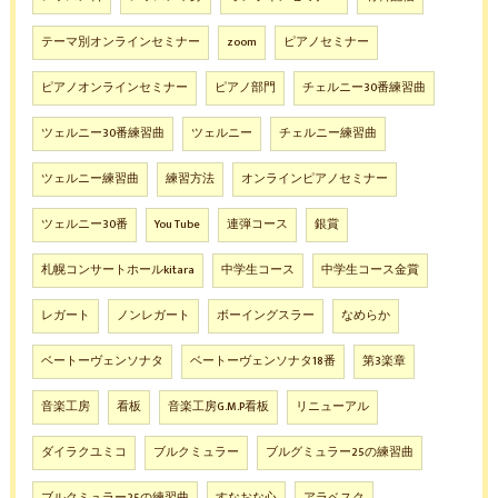
テーマ別オンラインセミナー
zoom
ピアノセミナー
ピアノオンラインセミナー
ピアノ部門
チェルニー30番練習曲
ツェルニー30番練習曲
ツェルニー
チェルニー練習曲
ツェルニー練習曲
練習方法
オンラインピアノセミナー
ツェルニー30番
You Tube
連弾コース
銀賞
札幌コンサートホールkitara
中学生コース
中学生コース金賞
レガート
ノンレガート
ボーイングスラー
なめらか
ベートーヴェンソナタ
ベートーヴェンソナタ18番
第3楽章
音楽工房
看板
音楽工房G.M.P看板
リニューアル
ダイラクユミコ
ブルクミュラー
ブルグミュラー25の練習曲