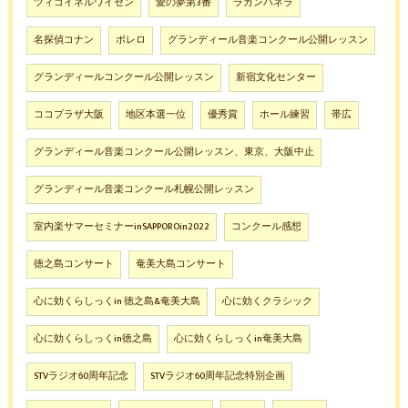
ツィゴイネルワイゼン
愛の夢第3番
ラカンパネラ
名探偵コナン
ボレロ
グランディール音楽コンクール公開レッスン
グランディールコンクール公開レッスン
新宿文化センター
ココプラザ大阪
地区本選一位
優秀賞
ホール練習
帯広
グランディール音楽コンクール公開レッスン、東京、大阪中止
グランディール音楽コンクール札幌公開レッスン
室内楽サマーセミナーinSAPPOROin2022
コンクール感想
徳之島コンサート
奄美大島コンサート
心に効くらしっくin 徳之島&奄美大島
心に効くクラシック
心に効くらしっくin徳之島
心に効くらしっくin奄美大島
STVラジオ60周年記念
STVラジオ60周年記念特別企画