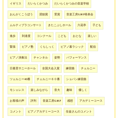
イギリス
だいらくかつみ
だいらくかつみの音楽学校
おんがくこうぼう
奨励賞
受賞
音楽工房G.M.P発表会
ムルティプラコンサート
きたこぶしホール
六花亭
子ども
進歩
到達度
コンクール
こども
おとな
楽しい
緊張
ピアノ塾
くらしっく
ピアノ暮ラシック
配信
ピアノ演奏法
チャンネル
姿勢
パフォーマンス
日暮里サニーホール
全国大会入賞
練習曲
チェルニー
ツェルニー40番
チェルニー６０番
ショパン練習曲
モシェレス
楽しみながら
音大
趣味
優しく
お客様の声
評判
音楽工房G.M.P
感想
アカデミーコース
コメント
ピアノアカデミーコース
生徒さんのコメント