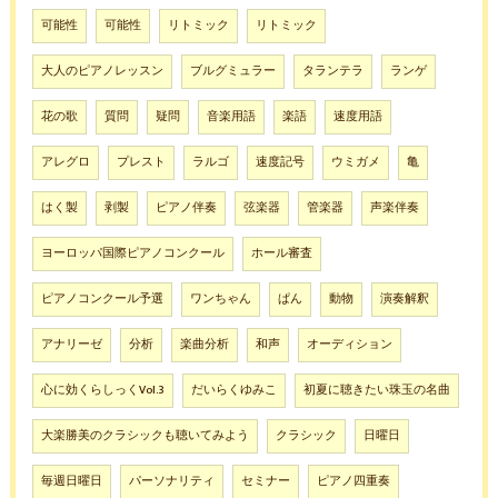
可能性
可能性
リトミック
リトミック
大人のピアノレッスン
ブルグミュラー
タランテラ
ランゲ
花の歌
質問
疑問
音楽用語
楽語
速度用語
アレグロ
プレスト
ラルゴ
速度記号
ウミガメ
亀
はく製
剥製
ピアノ伴奏
弦楽器
管楽器
声楽伴奏
ヨーロッパ国際ピアノコンクール
ホール審査
ピアノコンクール予選
ワンちゃん
ぱん
動物
演奏解釈
アナリーゼ
分析
楽曲分析
和声
オーディション
心に効くらしっくVol.3
だいらくゆみこ
初夏に聴きたい珠玉の名曲
大楽勝美のクラシックも聴いてみよう
クラシック
日曜日
毎週日曜日
パーソナリティ
セミナー
ピアノ四重奏