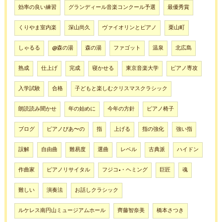
効率の良い練習
グランディール音楽コンクール予選
最優秀賞
くりやま室内楽
深山尚久
ヴァイオリンとピアノ
栗山町
しゃるる
@森の湯
森の湯
ファゴット
温泉
北広島
熟成
仕上げ
完成
寝かせる
東京音楽大学
ピアノ専攻
入学試験
合格
子どもと楽しむクリスマスクラシック
朗読読み聞かせ
年の始めに
今年の方針
ピアノ椅子
ブログ
ピアノぴあ〜の
指
上げる
指の強化
強い指
誤解
自由曲
難易度
選曲
レベル
古典派
ハイドン
作曲家
ピアノリサイタル
フジコ•・ヘミング
巨匠
魂
難しい
演奏法
お話しクラシック
ルケレス南円山ミュージアムホール
齊藤智奈美
橋本さつき