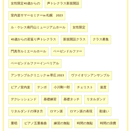
女性限定45歳からの
声トレクラス新規開設
室内楽サマーセミナーin 札幌 2023
ル・ケレス南円山ミュージアムホール
女性限定
45歳からの若返り声トレクラス
新規開設クラス
クラス募集
門真市ルミエールホール
ベーゼンドルファー
ベーゼンドルファーインペリアル
アンサンブルクリニック in 帯広 2023
ヴァイオリンアンサンブル
ピアノ室内楽
テンポ
小川剛一郎
チェリスト
速度
デクレッシェンド
基礎練習
基礎タッチ
リタルダンド
リタルダンドの弾き方
ロマン派
ロマン派の表現
勘違い
重唱
ピアノ五重奏曲
練習の無駄
時間の無駄
時間の浪費