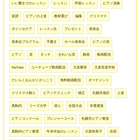
いい響きでのレッスン
レッスン
声楽レッスン
ピアノ演奏
楽譜
ピアノの上達
教材選び
編集
クリスマス
ポインセチア
レッスン生
プレゼント
発表会
発表会プログラム
手書き
ホール発表会
ピアノの音
ピアノ
音
タッチ
きれいな音
動画
動画配信
YouTube
ユーチューブ動画配信
大楽勝美
大楽音楽学校
だいらくおんがくがっこう
無料動画配信
オーナメント
クリスマス飾り
ピアノテクニック
矯正
札幌市南区
上達
真駒内
リーズ大学
傍ら
全国大会
本選通過
ピアノコンクール
プレジャーコース
札幌市ピアノ教室
真駒内ピアノ教室
年末年始のレッスン
大楽裕美子
合宿