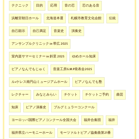
テクニック
目的
応用
音の芯
芯のある音
浜離宮朝日ホール
北海道本選
札幌市教育文化会館
伝統
自己顕示
自己満足
音楽史
演奏史
アンサンブルクリニック in 帯広 2025
室内楽サマーセミナー in 斜里 2025
ゆめホール知床
ピアノなんでもじゅく
音楽工房G.M.P発表会2025
ル•ケレス南円山ミュージアムホール
ピアノなんでも塾
レクチャー
みなとみらい
チケット
チケットご予約
曲芸
知床
ピアノ演奏史
ブルグミュラーコンクール
ヨーロッパ国際ピアノコンクール全国大会
福井合奏団
福井
福井県立ハーモニーホール
モーツァルトピアノ協奏曲第21番