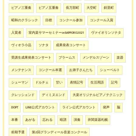
ピアノ三重奏
ピアノ五重奏
長万部町
大空町
斜里町
昭和のクラシック
目標
コンクール参加
コンクール入賞
入賞者
室内楽サマーセミナーinSAPPORO2021
ヴァイオリンソナタ
ヴィオラ小品
ソナタ
成果発表コンサート
受講生成果発表コンサート
ブラームス
メンデルスゾーン
楽器
メンテナンス
コンクール本選
お弟子さんたち
シューベルト
シューマン
ドルチェ
甘い
表情記号
生活用語
記号
クレッシェンド
ディミヌエンド
大楽オリジナルピアノテクニック
DOPT
LINE公式アカウント
ライン公式アカウント
発声
脳
本番
あがる
忘れる
暗譜
演奏
井関楽器札幌
前期予選
第2回グランディール音楽コンクール