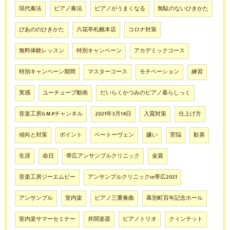
現代奏法
ピアノ奏法
ピアノがうまくなる
無駄のないひきかた
ぴあののひきかた
六花亭札幌本店
コロナ対策
無料体験レッスン
特別キャンペーン
アカデミックコース
特別キャンペーン期間
マスターコース
モチベーション
練習
実感
ユーチューブ動画
だいらくかつみのピアノ暮らしっく
音楽工房G.M.Pチャンネル
2021年3月14日
入賞対策
仕上げ方
傾向と対策
ポイント
ベートーヴェン
嫌い
苦悩
歓喜
生涯
命日
帯広アンサンブルクリニック
金賞
音楽工房ジーエムピー
アンサンブルクリニックin帯広2021
アンサンブル
室内楽
ピアノ三重奏曲
幕別町百年記念ホール
室内楽サマーセミナー
井関楽器
ピアノトリオ
クィンテット