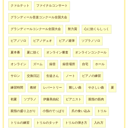
クァルテット
ファイナルコンサート
グランディール音楽コンクール全国大会
グランディールコンクール全国大会
努力賞
心に効くらしっく
ピアノソロ
ピアノデュオ
ピアノ連弾
ソプラノソロ
夏本番
夏に効く
オンライン審査
オンラインコンクール
オンライン
ズーム
録音
録音場所
自宅
ホール
サロン
交換日記
生徒さん
ノート
ピアノの練習
練習時間
教材
レパートリー
難しい曲
やさしい曲
夏
初夏
ソプラノ
伊藤美由紀
ピアニスト
親指の筋肉
親指の盛り上がり
小指のでっぱり
爪の食い込み
トリル
トリルの練習
トリルのタッチ
トリルの弾き方
入れ方