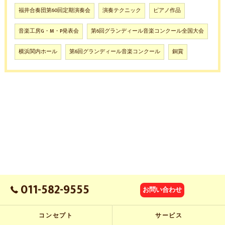
福井合奏団第60回定期演奏会
演奏テクニック
ピアノ作品
音楽工房G・M・P発表会
第6回グランディール音楽コンクール全国大会
横浜関内ホール
第6回グランディール音楽コンクール
銅賞
011-582-9555
お問い合わせ
コンセプト
サービス