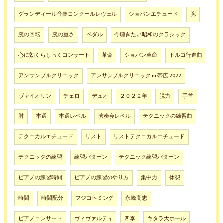
グランディール音楽コンクールレヴェル
ショパンエチュード
腕
腕の回転
腕の重さ
ペダル
今聴きたい昭和のクラシック
心に効くらしっくコンサート
革命
ショパン革命
トルコ行進曲
アンサンブルクリニック
アンサンブルクリニック in 帯広 2022
ヴァイオリン
チェロ
デュオ
２０２２年
脱力
手首
肘
本選
本選レベル
演奏会レベル
テクニックの練習曲
テクニカルエチュード
リスト
リストテクニカルエチュード
テクニックの練習
練習パターン
テクニック練習パターン
ピアノの練習時間
ピアノの練習のやり方
集中力
休憩
時間
時間配分
フジコヘミング
永峰高志
ピアノコンサート
ヴィヴァルディ
四季
キタラ大ホール