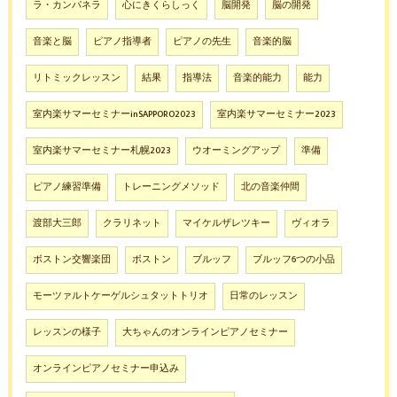
ラ・カンパネラ
心にきくらしっく
脳開発
脳の開発
音楽と脳
ピアノ指導者
ピアノの先生
音楽的脳
リトミックレッスン
結果
指導法
音楽的能力
能力
室内楽サマーセミナーinSAPPORO2023
室内楽サマーセミナー2023
室内楽サマーセミナー札幌2023
ウオーミングアップ
準備
ピアノ練習準備
トレーニングメソッド
北の音楽仲間
渡部大三郎
クラリネット
マイケルザレツキー
ヴィオラ
ボストン交響楽団
ボストン
ブルッフ
ブルッフ6つの小品
モーツァルトケーゲルシュタットトリオ
日常のレッスン
レッスンの様子
大ちゃんのオンラインピアノセミナー
オンラインピアノセミナー申込み