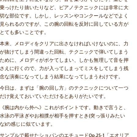
乗っけたり抜いたりなど、ピアノテクニックには非常に大
切な部位です。しかし、レッスンやコンクールなどでよく
見られるのですが、この腕の回転を反対に回している方が
とても多いことです。
本来、メロディをクリアに出さなければいけないのに、力
が抜けてしまう間違った回転、テクニックで弾いてしまう
ために、メロディがボケてしまい、しかも無理して音を押
さえに行くので、力が入ってしまってミスをしてしまう残
念な演奏になってしまう結果になってしまうわけです。
今日は、まずは「腕の回し方」のテクニックについて一つ
だけ覚えておいていただけるとありがたいです。
《腕は内から外へ》これがポイントです。動きで言うと、
水泳の平泳ぎやお相撲が相手を押すとき(突っ張りみたい
な)の感じに似ています。
サンプルで載せたショパンのエチュードOp.25-1「エオリア