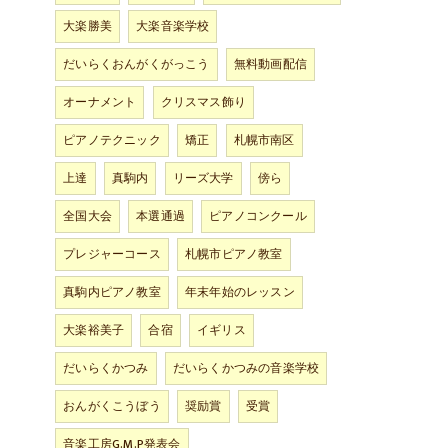
大楽勝美
大楽音楽学校
だいらくおんがくがっこう
無料動画配信
オーナメント
クリスマス飾り
ピアノテクニック
矯正
札幌市南区
上達
真駒内
リーズ大学
傍ら
全国大会
本選通過
ピアノコンクール
プレジャーコース
札幌市ピアノ教室
真駒内ピアノ教室
年末年始のレッスン
大楽裕美子
合宿
イギリス
だいらくかつみ
だいらくかつみの音楽学校
おんがくこうぼう
奨励賞
受賞
音楽工房G.M.P発表会