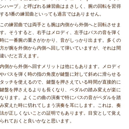
ンハープ」と呼ばれる練習曲はまさしく、腕の回転を習得
する1番の練習曲といっても過言ではありません。
この練習曲では両手とも腕は内側から外側へと回転させま
す。そうすると、右手はメロディ、左手はバスの音を弾く
時に一番腕の重さがかかり、音がしっかり出ます。多くの
方が腕を外側から内側へ回して弾いていますが、それは間
違いだと言えます。
内側から外側へ回すメリットは他にもあります。メロディ
やバスを弾く時の指の角度が鍵盤に対して斜めに滑らせる
タッチを使えるので、鍵盤を押さえている時間が直接的に
鍵盤を押さえるよりも長くなり、ペダルの踏み変えが楽に
なります。よくこの曲の演奏で特にバスの音がペダルを踏
み変えた時に切れてしまう演奏を耳にします。これは、奏
法が正しくないことの証明でもあります。目安として覚え
られておくと良いかなと思います。