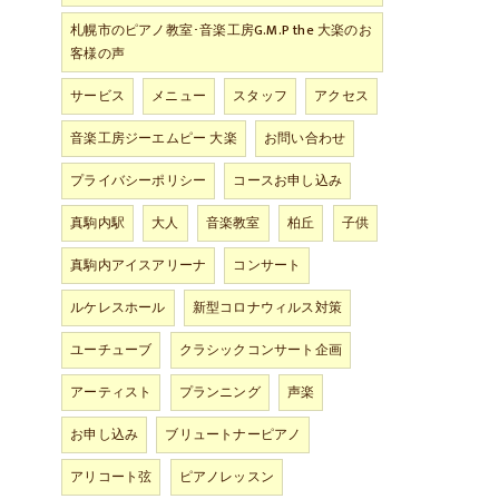
札幌市のピアノ教室･音楽工房G.M.P the 大楽のお
客様の声
サービス
メニュー
スタッフ
アクセス
音楽工房ジーエムピー 大楽
お問い合わせ
プライバシーポリシー
コースお申し込み
真駒内駅
大人
音楽教室
柏丘
子供
真駒内アイスアリーナ
コンサート
ルケレスホール
新型コロナウィルス対策
ユーチューブ
クラシックコンサート企画
アーティスト
プランニング
声楽
お申し込み
ブリュートナーピアノ
アリコート弦
ピアノレッスン