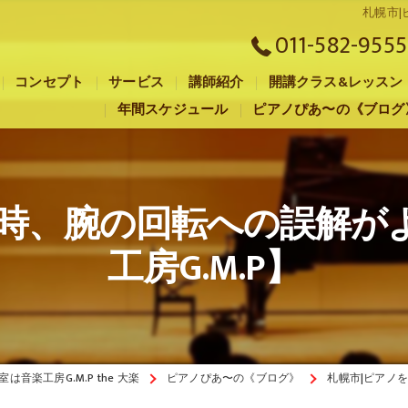
札幌市|
011-582-9555
コンセプト
サービス
講師紹介
開講クラス&レッスン
年間スケジュール
ピアノぴあ〜の《ブログ
札幌市のピアノ教室･音楽工房G.M.P the 大楽の口コミ情報
札幌市のピアノ教室･音楽工房G.M.P the 大楽の評判
く時、腕の回転への誤解が
札幌市のピアノ教室･音楽工房G.M.P the 大楽のお客様の声
工房G.M.P】
音楽工房G.M.P the 大楽
ピアノぴあ〜の《ブログ》
札幌市|ピアノ