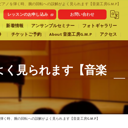
ピアノを弾く時、腕の回転への誤解がよく見られます【音楽工房G.M.P】
レッスンのお申し込み
お問い合わせ
新着情報
アンサンブルセミナー
フォトギャラリー
》
チケットご予約
About 音楽工房G.M.P
アクセス
よく見られます【音楽
を弾く時、腕の回転への誤解がよく見られます【音楽工房G.M.P】