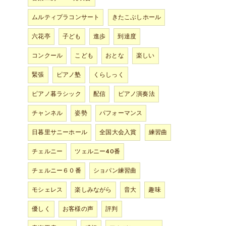
ムルティプラコンサート
きたこぶしホール
六花亭
子ども
進歩
到達度
コンクール
こども
おとな
楽しい
緊張
ピアノ塾
くらしっく
ピアノ暮ラシック
配信
ピアノ演奏法
チャンネル
姿勢
パフォーマンス
日暮里サニーホール
全国大会入賞
練習曲
チェルニー
ツェルニー40番
チェルニー６０番
ショパン練習曲
モシェレス
楽しみながら
音大
趣味
優しく
お客様の声
評判