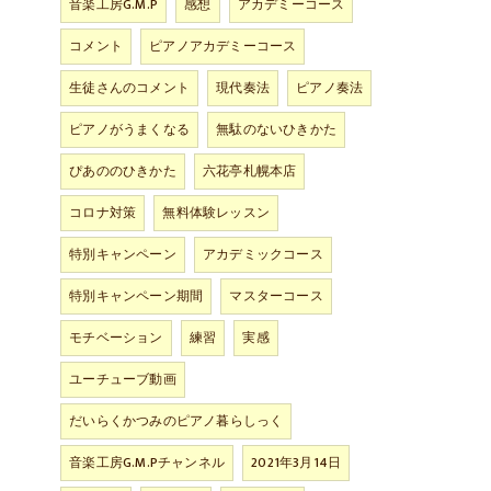
音楽工房G.M.P
感想
アカデミーコース
コメント
ピアノアカデミーコース
生徒さんのコメント
現代奏法
ピアノ奏法
ピアノがうまくなる
無駄のないひきかた
ぴあののひきかた
六花亭札幌本店
コロナ対策
無料体験レッスン
特別キャンペーン
アカデミックコース
特別キャンペーン期間
マスターコース
モチベーション
練習
実感
ユーチューブ動画
だいらくかつみのピアノ暮らしっく
音楽工房G.M.Pチャンネル
2021年3月14日