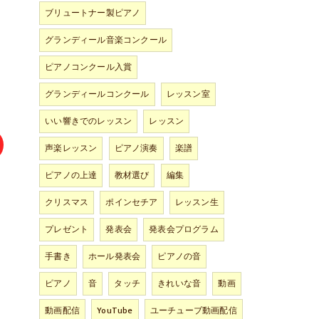
ブリュートナー製ピアノ
グランディール音楽コンクール
ピアノコンクール入賞
グランディールコンクール
レッスン室
いい響きでのレッスン
レッスン
声楽レッスン
ピアノ演奏
楽譜
ピアノの上達
教材選び
編集
クリスマス
ポインセチア
レッスン生
プレゼント
発表会
発表会プログラム
手書き
ホール発表会
ピアノの音
ピアノ
音
タッチ
きれいな音
動画
動画配信
YouTube
ユーチューブ動画配信