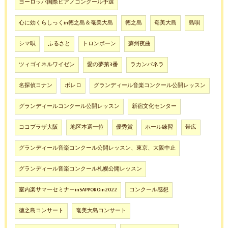
ヨーロッパ国際ピアノコンクール予選
心に効くらしっくin徳之島＆奄美大島
徳之島
奄美大島
島唄
シマ唄
ふるさと
トロンボーン
蘇州夜曲
ツィゴイネルワイゼン
愛の夢第3番
ラカンパネラ
名探偵コナン
ボレロ
グランディール音楽コンクール公開レッスン
グランディールコンクール公開レッスン
新宿文化センター
ココプラザ大阪
地区本選一位
優秀賞
ホール練習
帯広
グランディール音楽コンクール公開レッスン、東京、大阪中止
グランディール音楽コンクール札幌公開レッスン
室内楽サマーセミナーinSAPPOROin2022
コンクール感想
徳之島コンサート
奄美大島コンサート