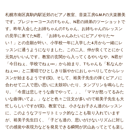
札幌市南区真駒内駅近郊のピアノ教室、音楽工房G.M.Pの大楽勝美
です。プレジャーコースのTちゃん、N君の姉弟のツーショットで
す。昨年入会したお姉ちゃんのTちゃん、お姉ちゃんのレッスン
の見学に来てたN君、「お姉ちゃんみたいにピアノやりた〜
い！」との念願が叶い、小学校一年に入学した4月から一緒にレ
ッスンに通うようになりました。この二人、仲が良くてとにかく
元気がいいんです。教室の玄関から入ってくるやいなや、N君が
「今日ねぇ、学校でねぇ•••」から始まり、Tちゃんも「私なんか
ねぇ•••」と二重唱でひとしきり賑やかにおしゃべりしてからレッ
スンが始まるようです(笑)。そして、裕美子先生の弾くピアノに
合わせて二人で思い思いに太鼓叩いたり、タンブリンを鳴らした
り。「今度は悲しそうな曲でやって。」、「ママが怒ってるみた
いな曲弾いてよ。」などと色々ご注文が多いので裕美子先生も大
忙しらしいですが(笑)。教室では、小さなお子さん達のレッスン
に、このようなフリーリトミック的なことも取り入れています
が、裕美子先生曰く、「子ども達の、思いがけないリズムに対し
ての感覚や表現力などを発見できる瞬間が沢山あってとても楽し