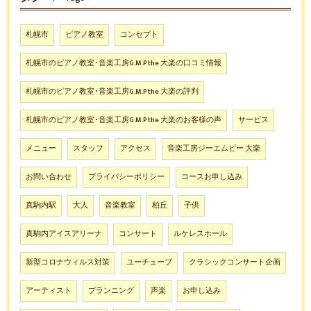
札幌市
ピアノ教室
コンセプト
札幌市のピアノ教室･音楽工房G.M.P the 大楽の口コミ情報
札幌市のピアノ教室･音楽工房G.M.P the 大楽の評判
札幌市のピアノ教室･音楽工房G.M.P the 大楽のお客様の声
サービス
メニュー
スタッフ
アクセス
音楽工房ジーエムピー 大楽
お問い合わせ
プライバシーポリシー
コースお申し込み
真駒内駅
大人
音楽教室
柏丘
子供
真駒内アイスアリーナ
コンサート
ルケレスホール
新型コロナウィルス対策
ユーチューブ
クラシックコンサート企画
アーティスト
プランニング
声楽
お申し込み