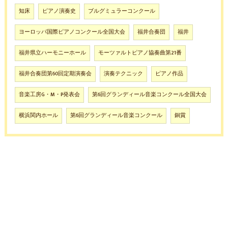
知床
ピアノ演奏史
ブルグミュラーコンクール
ヨーロッパ国際ピアノコンクール全国大会
福井合奏団
福井
福井県立ハーモニーホール
モーツァルトピアノ協奏曲第21番
福井合奏団第60回定期演奏会
演奏テクニック
ピアノ作品
音楽工房G・M・P発表会
第6回グランディール音楽コンクール全国大会
横浜関内ホール
第6回グランディール音楽コンクール
銅賞