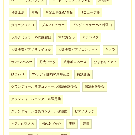
ベートーヴェンソナタ
ベートーヴェンソナタ18番
第3楽章
音楽工房
看板
音楽工房G.M.P看板
リニューアル
ダイラクユミコ
ブルクミュラー
ブルグミュラー25の練習曲
ブルクミュラー25の練習曲
すなおな心
アラベスク
大楽勝美ピアノリサイタル
大楽勝美ピアノコンサート
キタラ
ラ•カンパネラ
月光ソナタ
英雄ポロネーズ
ひまわりピアノ
ひまわり
STVラジオ開局60周年記念
特別企画
グランディール音楽コンクール課題曲説明会
課題曲説明会
グランディールコンクール課題曲
グランディール音楽コンクール課題曲
ピアノタッチ
ピアノの弾き方
指のあげかた
表現
表情