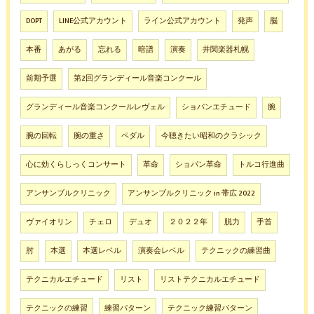
DOPT
LINE公式アカウント
ライン公式アカウント
発声
脳
本番
あがる
忘れる
暗譜
演奏
井関楽器札幌
前期予選
第2回グランディール音楽コンクール
グランディール音楽コンクールレヴェル
ショパンエチュード
腕
腕の回転
腕の重さ
ペダル
今聴きたい昭和のクラシック
心に効くらしっくコンサート
革命
ショパン革命
トルコ行進曲
アンサンブルクリニック
アンサンブルクリニック in 帯広 2022
ヴァイオリン
チェロ
デュオ
２０２２年
脱力
手首
肘
本選
本選レベル
演奏会レベル
テクニックの練習曲
テクニカルエチュード
リスト
リストテクニカルエチュード
テクニックの練習
練習パターン
テクニック練習パターン