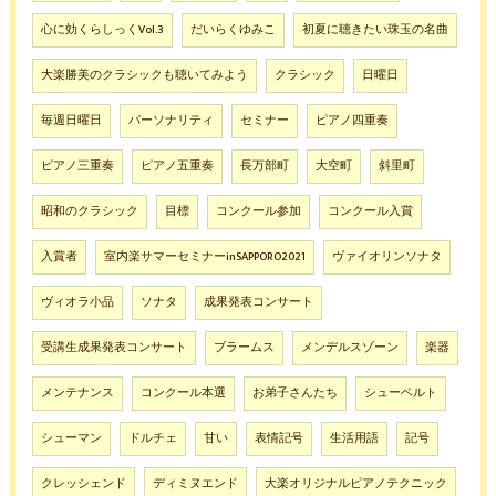
心に効くらしっくVol.3
だいらくゆみこ
初夏に聴きたい珠玉の名曲
大楽勝美のクラシックも聴いてみよう
クラシック
日曜日
毎週日曜日
パーソナリティ
セミナー
ピアノ四重奏
ピアノ三重奏
ピアノ五重奏
長万部町
大空町
斜里町
昭和のクラシック
目標
コンクール参加
コンクール入賞
入賞者
室内楽サマーセミナーinSAPPORO2021
ヴァイオリンソナタ
ヴィオラ小品
ソナタ
成果発表コンサート
受講生成果発表コンサート
ブラームス
メンデルスゾーン
楽器
メンテナンス
コンクール本選
お弟子さんたち
シューベルト
シューマン
ドルチェ
甘い
表情記号
生活用語
記号
クレッシェンド
ディミヌエンド
大楽オリジナルピアノテクニック