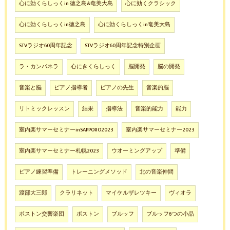
心に効くらしっくin 徳之島&奄美大島
心に効くクラシック
心に効くらしっくin徳之島
心に効くらしっくin奄美大島
STVラジオ60周年記念
STVラジオ60周年記念特別企画
ラ・カンパネラ
心にきくらしっく
脳開発
脳の開発
音楽と脳
ピアノ指導者
ピアノの先生
音楽的脳
リトミックレッスン
結果
指導法
音楽的能力
能力
室内楽サマーセミナーinSAPPORO2023
室内楽サマーセミナー2023
室内楽サマーセミナー札幌2023
ウオーミングアップ
準備
ピアノ練習準備
トレーニングメソッド
北の音楽仲間
渡部大三郎
クラリネット
マイケルザレツキー
ヴィオラ
ボストン交響楽団
ボストン
ブルッフ
ブルッフ6つの小品