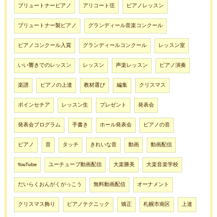
ブリュートナーピアノ
アリコート弦
ピアノレッスン
ブリュートナー製ピアノ
グランディール音楽コンクール
ピアノコンクール入賞
グランディールコンクール
レッスン室
いい響きでのレッスン
レッスン
声楽レッスン
ピアノ演奏
楽譜
ピアノの上達
教材選び
編集
クリスマス
ポインセチア
レッスン生
プレゼント
発表会
発表会プログラム
手書き
ホール発表会
ピアノの音
ピアノ
音
タッチ
きれいな音
動画
動画配信
YouTube
ユーチューブ動画配信
大楽勝美
大楽音楽学校
だいらくおんがくがっこう
無料動画配信
オーナメント
クリスマス飾り
ピアノテクニック
矯正
札幌市南区
上達