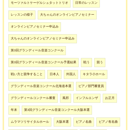
モーツァルトケーゲルシュタットトリオ
日常のレッスン
レッスンの様子
大ちゃんのオンラインピアノセミナー
オンラインピアノセミナー申込み
大ちゃんのオンラインピアノセミナー申込み
第3回グランディール音楽コンクール
第3回グランディール音楽コンクール予選結果
戦う
競う
戦い方と競争すること
日本人
外国人
キタラ小ホール
グランディール音楽コンクール北海道本選
ピアノ部門審査員
グランディールコンクール審査
風邪
インフルエンザ
お正月
年末
第3回グランディール音楽コンクール大阪本選
ムラマツリサイタルホール
大阪本選
ピアノ名曲
ピアノ有名曲