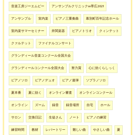
音楽工房ジーエムピー
アンサンブルクリニックin帯広2021
アンサンブル
室内楽
ピアノ三重奏曲
幕別町百年記念ホール
室内楽サマーセミナー
井関楽器
ピアノトリオ
クィンテット
クァルテット
ファイナルコンサート
グランディール音楽コンクール全国大会
グランディールコンクール全国大会
努力賞
心に効くらしっく
ピアノソロ
ピアノデュオ
ピアノ連弾
ソプラノソロ
夏本番
夏に効く
オンライン審査
オンラインコンクール
オンライン
ズーム
録音
録音場所
自宅
ホール
サロン
交換日記
生徒さん
ノート
ピアノの練習
練習時間
教材
レパートリー
難しい曲
やさしい曲
夏