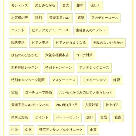
モシェレス
楽しみながら
音大
趣味
優しく
お客様の声
評判
音楽工房G.M.P
感想
アカデミーコース
コメント
ピアノアカデミーコース
生徒さんのコメント
現代奏法
ピアノ奏法
ピアノがうまくなる
無駄のないひきかた
ぴあののひきかた
六花亭札幌本店
コロナ対策
無料体験レッスン
特別キャンペーン
アカデミックコース
特別キャンペーン期間
マスターコース
モチベーション
練習
実感
ユーチューブ動画
だいらくかつみのピアノ暮らしっく
音楽工房G.M.Pチャンネル
2021年3月14日
入賞対策
仕上げ方
傾向と対策
ポイント
ベートーヴェン
嫌い
苦悩
歓喜
生涯
命日
帯広アンサンブルクリニック
金賞