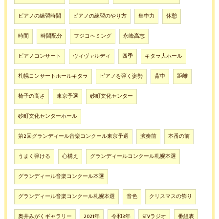
ピアノの練習時間
ピアノの練習のやり方
集中力
休憩
時間
時間配分
フジコヘミング
永峰高志
ピアノコンサート
ヴィヴァルディ
四季
キタラ大ホール
札幌コンサートホールキタラ
ピアノを弾く姿勢
背中
距離
椅子の高さ
東京予選
砂町文化センター
砂町文化センターホール
第2回グランディール音楽コンクール東京予選
演奏前
本番の前
うまく弾ける
心構え
グランディールコンクール札幌本選
グランディール音楽コンクール本選
グランディール音楽コンクール札幌本選
音色
クリスマスの飾り
奥井みがくギャラリー
2021年
令和3年
STVラジオ
番組表