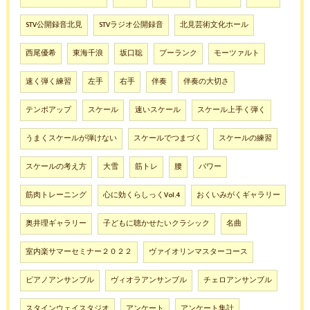
STV公開録音北見
STVラジオ公開録音
北見芸術文化ホール
西尾優希
東海千浪
坂口聡
プーランク
モーツァルト
速く弾く練習
左手
右手
伴奏
伴奏の大切さ
テンポアップ
スケール
速いスケール
スケール上手く弾く
うまくスケールが弾けない
スケールでつまづく
スケールの練習
スケールの考え方
大雪
筋トレ
腰
パワー
筋肉トレーニング
心に効くらしっくVol.4
おくいみがくギャラリー
奥井理ギャラリー
子どもに聴かせたいクラシック
名曲
室内楽サマーセミナー２０２２
ヴァイオリンマスターコース
ピアノアンサンブル
ヴィオラアンサンブル
チェロアンサンブル
スタインウェイスタジオ
アンケート
アンケート集計