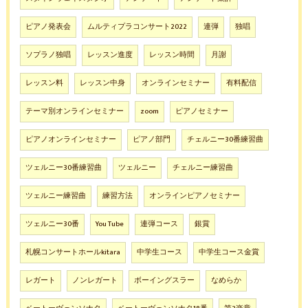
ピアノ発表会
ムルティプラコンサート2022
連弾
独唱
ソプラノ独唱
レッスン進度
レッスン時間
月謝
レッスン料
レッスン中身
オンラインセミナー
有料配信
テーマ別オンラインセミナー
zoom
ピアノセミナー
ピアノオンラインセミナー
ピアノ部門
チェルニー30番練習曲
ツェルニー30番練習曲
ツェルニー
チェルニー練習曲
ツェルニー練習曲
練習方法
オンラインピアノセミナー
ツェルニー30番
You Tube
連弾コース
銀賞
札幌コンサートホールkitara
中学生コース
中学生コース金賞
レガート
ノンレガート
ボーイングスラー
なめらか