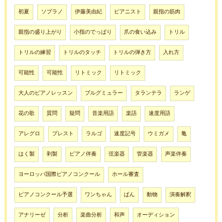
初夏
ソプラノ
伊藤美由紀
ピアニスト
親指の筋肉
親指の盛り上がり
小指のでっぱり
爪の食い込み
トリル
トリルの練習
トリルのタッチ
トリルの弾き方
入れ方
可能性
可能性
リトミック
リトミック
大人のピアノレッスン
ブルグミュラー
タランテラ
ランゲ
花の歌
質問
疑問
音楽用語
楽語
速度用語
アレグロ
プレスト
ラルゴ
速度記号
ウミガメ
亀
はく製
剥製
ピアノ伴奏
弦楽器
管楽器
声楽伴奏
ヨーロッパ国際ピアノコンクール
ホール審査
ピアノコンクール予選
ワンちゃん
ぱん
動物
演奏解釈
アナリーゼ
分析
楽曲分析
和声
オーディション