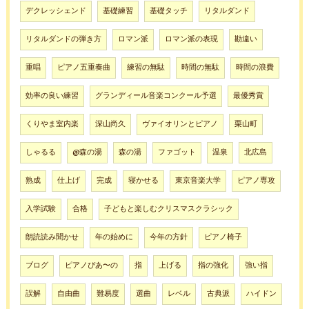
デクレッシェンド
基礎練習
基礎タッチ
リタルダンド
リタルダンドの弾き方
ロマン派
ロマン派の表現
勘違い
重唱
ピアノ五重奏曲
練習の無駄
時間の無駄
時間の浪費
効率の良い練習
グランディール音楽コンクール予選
最優秀賞
くりやま室内楽
深山尚久
ヴァイオリンとピアノ
栗山町
しゃるる
@森の湯
森の湯
ファゴット
温泉
北広島
熟成
仕上げ
完成
寝かせる
東京音楽大学
ピアノ専攻
入学試験
合格
子どもと楽しむクリスマスクラシック
朗読読み聞かせ
年の始めに
今年の方針
ピアノ椅子
ブログ
ピアノぴあ〜の
指
上げる
指の強化
強い指
誤解
自由曲
難易度
選曲
レベル
古典派
ハイドン