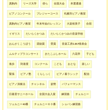
真駒内
リーズ大学
傍ら
全国大会
本選通過
ピアノコンクール
プレジャーコース
札幌市ピアノ教室
真駒内ピアノ教室
年末年始のレッスン
大楽裕美子
合宿
イギリス
だいらくかつみ
だいらくかつみの音楽学校
おんがくこうぼう
奨励賞
受賞
音楽工房G.M.P発表会
ムルティプラコンサート
きたこぶしホール
六花亭
子ども
進歩
到達度
コンクール
こども
おとな
楽しい
緊張
ピアノ塾
くらしっく
ピアノ暮ラシック
配信
ピアノ演奏法
チャンネル
姿勢
パフォーマンス
日暮里サニーホール
全国大会入賞
練習曲
チェルニー
ツェルニー40番
チェルニー６０番
ショパン練習曲