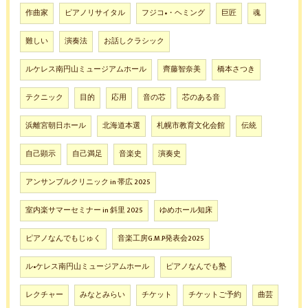
作曲家
ピアノリサイタル
フジコ•・ヘミング
巨匠
魂
難しい
演奏法
お話しクラシック
ルケレス南円山ミュージアムホール
齊藤智奈美
橋本さつき
テクニック
目的
応用
音の芯
芯のある音
浜離宮朝日ホール
北海道本選
札幌市教育文化会館
伝統
自己顕示
自己満足
音楽史
演奏史
アンサンブルクリニック in 帯広 2025
室内楽サマーセミナー in 斜里 2025
ゆめホール知床
ピアノなんでもじゅく
音楽工房G.M.P発表会2025
ル•ケレス南円山ミュージアムホール
ピアノなんでも塾
レクチャー
みなとみらい
チケット
チケットご予約
曲芸