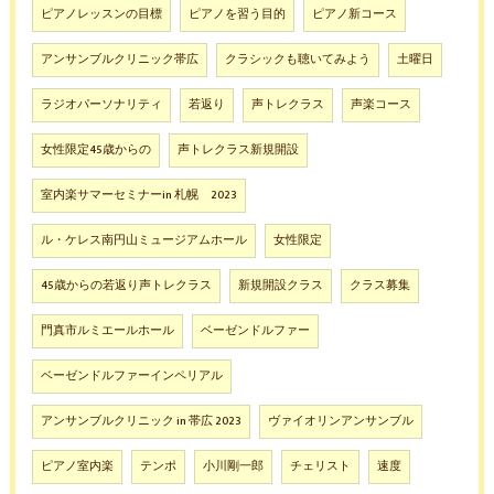
ピアノレッスンの目標
ピアノを習う目的
ピアノ新コース
アンサンブルクリニック帯広
クラシックも聴いてみよう
土曜日
ラジオパーソナリティ
若返り
声トレクラス
声楽コース
女性限定45歳からの
声トレクラス新規開設
室内楽サマーセミナーin 札幌 2023
ル・ケレス南円山ミュージアムホール
女性限定
45歳からの若返り声トレクラス
新規開設クラス
クラス募集
門真市ルミエールホール
ベーゼンドルファー
ベーゼンドルファーインペリアル
アンサンブルクリニック in 帯広 2023
ヴァイオリンアンサンブル
ピアノ室内楽
テンポ
小川剛一郎
チェリスト
速度