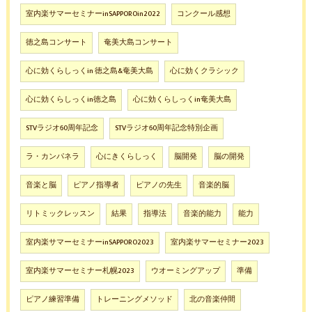
室内楽サマーセミナーinSAPPOROin2022
コンクール感想
徳之島コンサート
奄美大島コンサート
心に効くらしっくin 徳之島&奄美大島
心に効くクラシック
心に効くらしっくin徳之島
心に効くらしっくin奄美大島
STVラジオ60周年記念
STVラジオ60周年記念特別企画
ラ・カンパネラ
心にきくらしっく
脳開発
脳の開発
音楽と脳
ピアノ指導者
ピアノの先生
音楽的脳
リトミックレッスン
結果
指導法
音楽的能力
能力
室内楽サマーセミナーinSAPPORO2023
室内楽サマーセミナー2023
室内楽サマーセミナー札幌2023
ウオーミングアップ
準備
ピアノ練習準備
トレーニングメソッド
北の音楽仲間