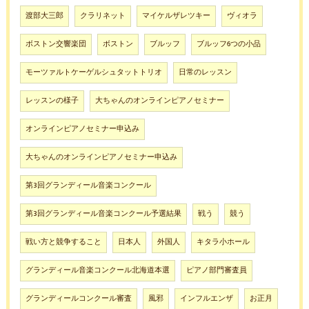
渡部大三郎
クラリネット
マイケルザレツキー
ヴィオラ
ボストン交響楽団
ボストン
ブルッフ
ブルッフ6つの小品
モーツァルトケーゲルシュタットトリオ
日常のレッスン
レッスンの様子
大ちゃんのオンラインピアノセミナー
オンラインピアノセミナー申込み
大ちゃんのオンラインピアノセミナー申込み
第3回グランディール音楽コンクール
第3回グランディール音楽コンクール予選結果
戦う
競う
戦い方と競争すること
日本人
外国人
キタラ小ホール
グランディール音楽コンクール北海道本選
ピアノ部門審査員
グランディールコンクール審査
風邪
インフルエンザ
お正月