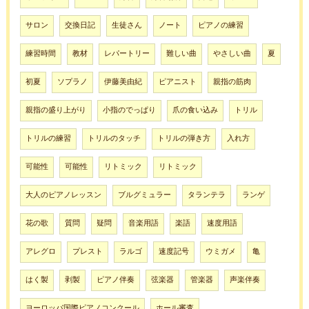
サロン
交換日記
生徒さん
ノート
ピアノの練習
練習時間
教材
レパートリー
難しい曲
やさしい曲
夏
初夏
ソプラノ
伊藤美由紀
ピアニスト
親指の筋肉
親指の盛り上がり
小指のでっぱり
爪の食い込み
トリル
トリルの練習
トリルのタッチ
トリルの弾き方
入れ方
可能性
可能性
リトミック
リトミック
大人のピアノレッスン
ブルグミュラー
タランテラ
ランゲ
花の歌
質問
疑問
音楽用語
楽語
速度用語
アレグロ
プレスト
ラルゴ
速度記号
ウミガメ
亀
はく製
剥製
ピアノ伴奏
弦楽器
管楽器
声楽伴奏
ヨーロッパ国際ピアノコンクール
ホール審査