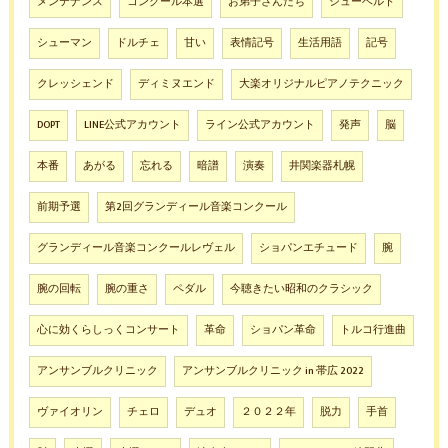
メンテナンス
コンクール本選
お弟子さんたち
シューベルト
シューマン
ドルチェ
甘い
表情記号
生活用語
記号
クレッシェンド
ディミヌエンド
大楽オリジナルピアノテクニック
DOPT
LINE公式アカウント
ライン公式アカウント
発声
脳
本番
あがる
忘れる
暗譜
演奏
井関楽器札幌
前期予選
第2回グランディール音楽コンクール
グランディール音楽コンクールレヴェル
ショパンエチュード
腕
腕の回転
腕の重さ
ペダル
今聴きたい昭和のクラシック
心に効くらしっくコンサート
革命
ショパン革命
トルコ行進曲
アンサンブルクリニック
アンサンブルクリニック in 帯広 2022
ヴァイオリン
チェロ
デュオ
２０２２年
脱力
手首