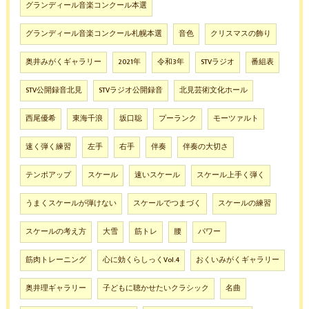
グランディール音楽コンクール本選
グランディール音楽コンクール札幌本選
音色
クリスマスの飾り
奥井みがくギャラリー
2021年
令和3年
STVラジオ
番組表
STV公開録音北見
STVラジオ公開録音
北見芸術文化ホール
西尾優希
東海千浪
坂口聡
プーランク
モーツァルト
速く弾く練習
左手
右手
伴奏
伴奏の大切さ
テンポアップ
スケール
速いスケール
スケール上手く弾く
うまくスケールが弾けない
スケールでつまづく
スケールの練習
スケールの考え方
大雪
筋トレ
腰
パワー
筋肉トレーニング
心に効くらしっくVol.4
おくいみがくギャラリー
奥井理ギャラリー
子どもに聴かせたいクラシック
名曲