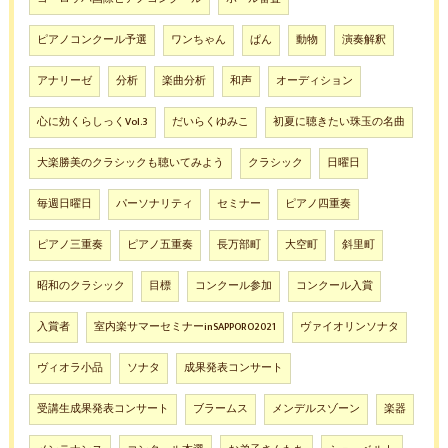
ピアノコンクール予選
ワンちゃん
ぱん
動物
演奏解釈
アナリーゼ
分析
楽曲分析
和声
オーディション
心に効くらしっくVol.3
だいらくゆみこ
初夏に聴きたい珠玉の名曲
大楽勝美のクラシックも聴いてみよう
クラシック
日曜日
毎週日曜日
パーソナリティ
セミナー
ピアノ四重奏
ピアノ三重奏
ピアノ五重奏
長万部町
大空町
斜里町
昭和のクラシック
目標
コンクール参加
コンクール入賞
入賞者
室内楽サマーセミナーinSAPPORO2021
ヴァイオリンソナタ
ヴィオラ小品
ソナタ
成果発表コンサート
受講生成果発表コンサート
ブラームス
メンデルスゾーン
楽器