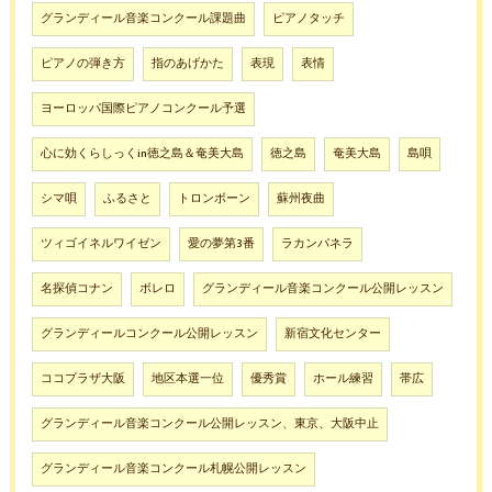
グランディール音楽コンクール課題曲
ピアノタッチ
ピアノの弾き方
指のあげかた
表現
表情
ヨーロッパ国際ピアノコンクール予選
心に効くらしっくin徳之島＆奄美大島
徳之島
奄美大島
島唄
シマ唄
ふるさと
トロンボーン
蘇州夜曲
ツィゴイネルワイゼン
愛の夢第3番
ラカンパネラ
名探偵コナン
ボレロ
グランディール音楽コンクール公開レッスン
グランディールコンクール公開レッスン
新宿文化センター
ココプラザ大阪
地区本選一位
優秀賞
ホール練習
帯広
グランディール音楽コンクール公開レッスン、東京、大阪中止
グランディール音楽コンクール札幌公開レッスン