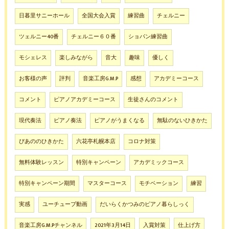
日暮里サニーホール
全国大会入賞
練習曲
チェルニー
ツェルニー40番
チェルニー６０番
ショパン練習曲
モシェレス
楽しみながら
音大
趣味
優しく
お客様の声
評判
音楽工房G.M.P
感想
アカデミーコース
コメント
ピアノアカデミーコース
生徒さんのコメント
現代奏法
ピアノ奏法
ピアノがうまくなる
無駄のないひきかた
ぴあののひきかた
六花亭札幌本店
コロナ対策
無料体験レッスン
特別キャンペーン
アカデミックコース
特別キャンペーン期間
マスターコース
モチベーション
練習
実感
ユーチューブ動画
だいらくかつみのピアノ暮らしっく
音楽工房G.M.Pチャンネル
2021年3月14日
入賞対策
仕上げ方