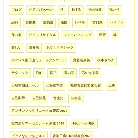
ブログ
ピアノぴあ〜の
指
上げる
指の強化
強い指
誤解
自由曲
難易度
選曲
レベル
古典派
ハイドン
作曲家
ピアノリサイタル
フジコ•・ヘミング
巨匠
魂
難しい
演奏法
お話しクラシック
ルケレス南円山ミュージアムホール
齊藤智奈美
橋本さつき
テクニック
目的
応用
音の芯
芯のある音
浜離宮朝日ホール
北海道本選
札幌市教育文化会館
伝統
自己顕示
自己満足
音楽史
演奏史
アンサンブルクリニック in 帯広 2025
室内楽サマーセミナー in 斜里 2025
ゆめホール知床
ピアノなんでもじゅく
音楽工房G.M.P発表会2025