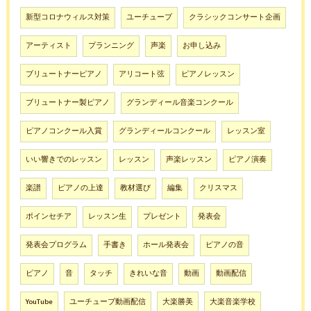
新型コロナウィルス対策
ユーチューブ
クラシックコンサート企画
アーティスト
プランニング
声楽
お申し込み
ブリュートナーピアノ
アリコート弦
ピアノレッスン
ブリュートナー製ピアノ
グランディール音楽コンクール
ピアノコンクール入賞
グランディールコンクール
レッスン室
いい響きでのレッスン
レッスン
声楽レッスン
ピアノ演奏
楽譜
ピアノの上達
教材選び
編集
クリスマス
ポインセチア
レッスン生
プレゼント
発表会
発表会プログラム
手書き
ホール発表会
ピアノの音
ピアノ
音
タッチ
きれいな音
動画
動画配信
YouTube
ユーチューブ動画配信
大楽勝美
大楽音楽学校