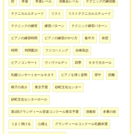
肘
本選
本選レベル
演奏会レベル
テクニックの練習曲
テクニカルエチュード
リスト
リストテクニカルエチュード
テクニックの練習
練習パターン
テクニック練習パターン
ピアノの練習時間
ピアノの練習のやり方
集中力
休憩
時間
時間配分
フジコヘミング
永峰高志
ピアノコンサート
ヴィヴァルディ
四季
キタラ大ホール
札幌コンサートホールキタラ
ピアノを弾く姿勢
背中
距離
椅子の高さ
東京予選
砂町文化センター
砂町文化センターホール
第2回グランディール音楽コンクール東京予選
演奏前
本番の前
うまく弾ける
心構え
グランディールコンクール札幌本選