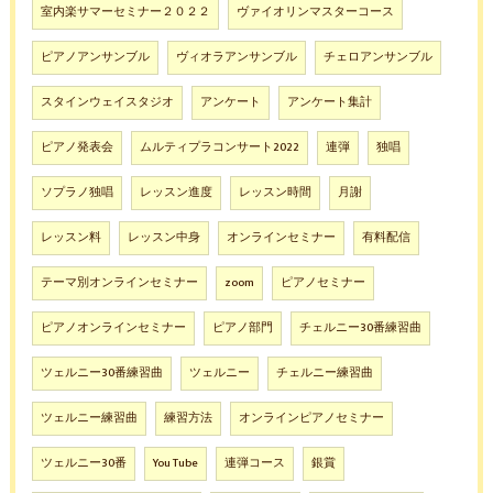
室内楽サマーセミナー２０２２
ヴァイオリンマスターコース
ピアノアンサンブル
ヴィオラアンサンブル
チェロアンサンブル
スタインウェイスタジオ
アンケート
アンケート集計
ピアノ発表会
ムルティプラコンサート2022
連弾
独唱
ソプラノ独唱
レッスン進度
レッスン時間
月謝
レッスン料
レッスン中身
オンラインセミナー
有料配信
テーマ別オンラインセミナー
zoom
ピアノセミナー
ピアノオンラインセミナー
ピアノ部門
チェルニー30番練習曲
ツェルニー30番練習曲
ツェルニー
チェルニー練習曲
ツェルニー練習曲
練習方法
オンラインピアノセミナー
ツェルニー30番
You Tube
連弾コース
銀賞