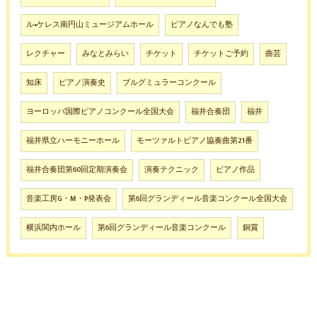
ル•ケレス南円山ミュージアムホール
ピアノなんでも塾
レクチャー
みなとみらい
チケット
チケットご予約
曲芸
知床
ピアノ演奏史
ブルグミュラーコンクール
ヨーロッパ国際ピアノコンクール全国大会
福井合奏団
福井
福井県立ハーモニーホール
モーツァルトピアノ協奏曲第21番
福井合奏団第60回定期演奏会
演奏テクニック
ピアノ作品
音楽工房G・M・P発表会
第6回グランディール音楽コンクール全国大会
横浜関内ホール
第6回グランディール音楽コンクール
銅賞