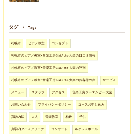
タグ
Tags
札幌市
ピアノ教室
コンセプト
札幌市のピアノ教室･音楽工房G.M.P the 大楽の口コミ情報
札幌市のピアノ教室･音楽工房G.M.P the 大楽の評判
札幌市のピアノ教室･音楽工房G.M.P the 大楽のお客様の声
サービス
メニュー
スタッフ
アクセス
音楽工房ジーエムピー 大楽
お問い合わせ
プライバシーポリシー
コースお申し込み
真駒内駅
大人
音楽教室
柏丘
子供
真駒内アイスアリーナ
コンサート
ルケレスホール