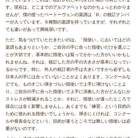
入っています。これは、校訂された年代を古い順から表していま
す。現在は、どこまでのアルファベットなのかちょっとわかりま
せんが、僕の使ったベートーヴェンの楽譜は「D」の校訂ナンバ
ーが入っています。６種類の楽譜を持っていますが、それぞれと
ても違いがあって興味深いです。
ただ、気をつけていただきたいのは、「指使い」においてはどの
楽譜もあまりというか、ご自分の手に合った指使いだけを選ぶこ
とが大切です。基本的に指使いは疑ってかかった方がいいかもし
れませんね。それは、校訂した方の手の大きさが基本になってい
るからです。特に、外人の校訂者の手は大きいですから必ずしも
日本人の手には合っていないことがよくあります。コンクールな
どでも、ものすごい弾きづらい指使いで上手に弾けないことよ
り、ご自分の手に合った指使いで上手に演奏した方がどんなにか
ストレスが軽減されることか。それに、指使いが違ったところで
採点には全く影響しませんし。あくまでも「練習」という目的の
ために使われる指使いでしょうから、弾きにくければ、コンクー
ルや発表会などという、目的が違うところでは難しい指使いは必
要がないのです。