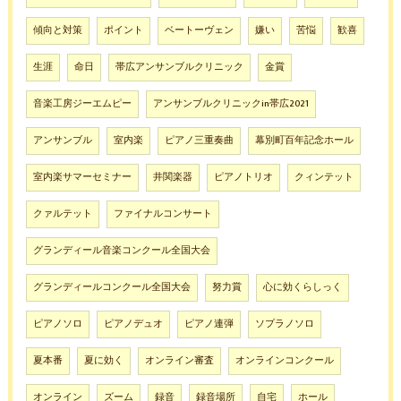
傾向と対策
ポイント
ベートーヴェン
嫌い
苦悩
歓喜
生涯
命日
帯広アンサンブルクリニック
金賞
音楽工房ジーエムピー
アンサンブルクリニックin帯広2021
アンサンブル
室内楽
ピアノ三重奏曲
幕別町百年記念ホール
室内楽サマーセミナー
井関楽器
ピアノトリオ
クィンテット
クァルテット
ファイナルコンサート
グランディール音楽コンクール全国大会
グランディールコンクール全国大会
努力賞
心に効くらしっく
ピアノソロ
ピアノデュオ
ピアノ連弾
ソプラノソロ
夏本番
夏に効く
オンライン審査
オンラインコンクール
オンライン
ズーム
録音
録音場所
自宅
ホール