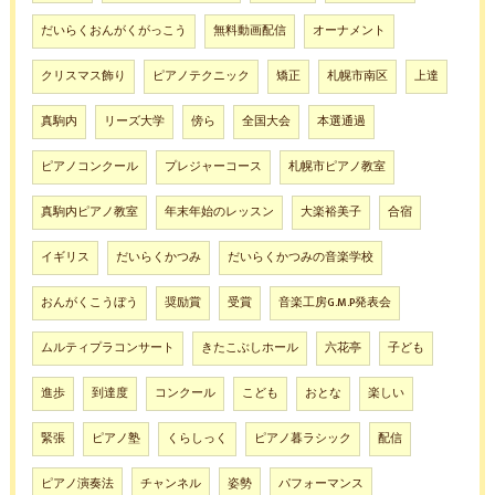
だいらくおんがくがっこう
無料動画配信
オーナメント
クリスマス飾り
ピアノテクニック
矯正
札幌市南区
上達
真駒内
リーズ大学
傍ら
全国大会
本選通過
ピアノコンクール
プレジャーコース
札幌市ピアノ教室
真駒内ピアノ教室
年末年始のレッスン
大楽裕美子
合宿
イギリス
だいらくかつみ
だいらくかつみの音楽学校
おんがくこうぼう
奨励賞
受賞
音楽工房G.M.P発表会
ムルティプラコンサート
きたこぶしホール
六花亭
子ども
進歩
到達度
コンクール
こども
おとな
楽しい
緊張
ピアノ塾
くらしっく
ピアノ暮ラシック
配信
ピアノ演奏法
チャンネル
姿勢
パフォーマンス