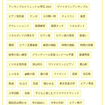
アンサンブルクリニック in 帯広 2023
ヴァイオリンアンサンブル
ピアノ室内楽
テンポ
小川剛一郎
チェリスト
速度
デクレッシェンド
基礎練習
基礎タッチ
リタルダンド
リタルダンドの弾き方
ロマン派
ロマン派の表現
勘違い
重唱
ピアノ五重奏曲
練習の無駄
時間の無駄
時間の浪費
効率の良い練習
グランディール音楽コンクール予選
最優秀賞
くりやま室内楽
深山尚久
ヴァイオリンとピアノ
栗山町
しゃるる
@森の湯
森の湯
ファゴット
温泉
北広島
熟成
仕上げ
完成
寝かせる
東京音楽大学
ピアノ専攻
入学試験
合格
子どもと楽しむクリスマスクラシック
朗読読み聞かせ
年の始めに
今年の方針
ピアノ椅子