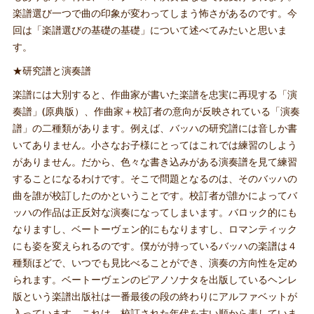
楽譜選び一つで曲の印象が変わってしまう怖さがあるのです。今
回は「楽譜選びの基礎の基礎」について述べてみたいと思いま
す。
★研究譜と演奏譜
楽譜には大別すると、作曲家が書いた楽譜を忠実に再現する「演
奏譜」(原典版）、作曲家＋校訂者の意向が反映されている「演奏
譜」の二種類があります。例えば、バッハの研究譜には音しか書
いてありません。小さなお子様にとってはこれでは練習のしよう
がありません。だから、色々な書き込みがある演奏譜を見て練習
することになるわけです。そこで問題となるのは、そのバッハの
曲を誰が校訂したのかということです。校訂者が誰かによってバ
ッハの作品は正反対な演奏になってしまいます。バロック的にも
なりますし、ベートーヴェン的にもなりますし、ロマンティック
にも姿を変えられるのです。僕がが持っているバッハの楽譜は４
種類ほどで、いつでも見比べることができ、演奏の方向性を定め
られます。ベートーヴェンのピアノソナタを出版しているヘンレ
版という楽譜出版社は一番最後の段の終わりにアルファベットが