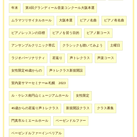
年末
第3回グランディール音楽コンクール大阪本選
ムラマツリサイタルホール
大阪本選
ピアノ名曲
ピアノ有名曲
ピアノレッスンの目標
ピアノを習う目的
ピアノ新コース
アンサンブルクリニック帯広
クラシックも聴いてみよう
土曜日
ラジオパーソナリティ
若返り
声トレクラス
声楽コース
女性限定45歳からの
声トレクラス新規開設
室内楽サマーセミナーin 札幌 2023
ル・ケレス南円山ミュージアムホール
女性限定
45歳からの若返り声トレクラス
新規開設クラス
クラス募集
門真市ルミエールホール
ベーゼンドルファー
ベーゼンドルファーインペリアル