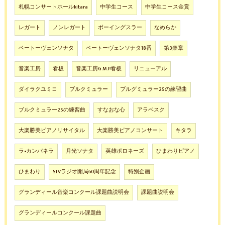
札幌コンサートホールkitara
中学生コース
中学生コース金賞
レガート
ノンレガート
ボーイングスラー
なめらか
ベートーヴェンソナタ
ベートーヴェンソナタ18番
第3楽章
音楽工房
看板
音楽工房G.M.P看板
リニューアル
ダイラクユミコ
ブルクミュラー
ブルグミュラー25の練習曲
ブルクミュラー25の練習曲
すなおな心
アラベスク
大楽勝美ピアノリサイタル
大楽勝美ピアノコンサート
キタラ
ラ•カンパネラ
月光ソナタ
英雄ポロネーズ
ひまわりピアノ
ひまわり
STVラジオ開局60周年記念
特別企画
グランディール音楽コンクール課題曲説明会
課題曲説明会
グランディールコンクール課題曲