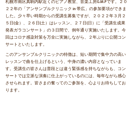
札幌市南区真駒内駅近くのピアノ教室、音楽工房G.M.Pです。２０
２２年の「アンサンブルクリニック in 帯広」の参加要項ができま
した。少々早い時期からの受講生募集ですが、２０２２年３月２
５日(金）、２６日(土）はレッスン、２７日(日）に「受講生成果
発表ガラコンサート」の３日間で、例年通り実施いたします。今
回はコロナ感染対策を万全に実施しながら、２年ぶりに公開コン
サートといたします。
このアンサンブルクリニックの特徴は、短い期間で集中力の高い
レッスンで曲を仕上げるという、中身の濃い内容となっていま
す。受講生の皆さんは普段とは違う緊張感を持ちながらも、コン
サートでは立派な演奏に仕上がっているのには、毎年ながら感心
させられます。皆さまの奮ってのご参加を、心よりお待ちしてお
ります。