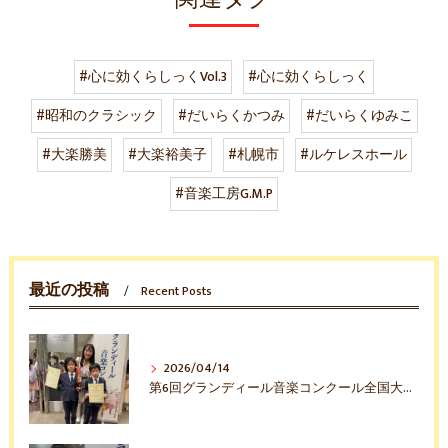
#心に効くらしっくVol.3
#心に効くらしっく
#昭和のクラシック
#だいらくかつみ
#だいらくゆみこ
#大楽勝美
#大楽裕美子
#札幌市
#ルケレスホール
#音楽工房G.M.P
最近の投稿
Recent Posts
2026/04/14
第6回グランディール音楽コンクール全国大会入賞おめでとう！