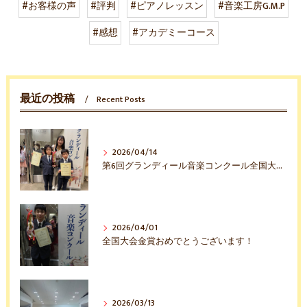
#お客様の声
#評判
#ピアノレッスン
#音楽工房G.M.P
#感想
#アカデミーコース
最近の投稿
Recent Posts
2026/04/14
第6回グランディール音楽コンクール全国大会入賞おめでとう！
2026/04/01
全国大会金賞おめでとうございます！
2026/03/13