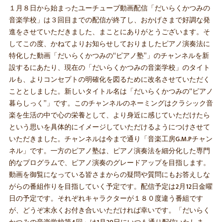
１月８日から始まったユーチューブ動画配信「だいらくかつみの
音楽学校」は３回目までの配信が終了し、おかげさまで好調な発
進をさせていただきました、まことにありがとうございます。そ
してこの度、かねてよりお知らせしておりましたピアノ演奏法に
特化した動画「だいらくかつみの“ピアノ塾”」のチャンネルを新
設するにあたり、現在の「だいらくかつみの音楽学校」のタイト
ルも、よりコンセプトの明確化を図るために改名させていただく
こととしました。新しいタイトル名は「だいらくかつみの“ピアノ
暮らしっく”」です。このチャンネルのネーミングはクラシック音
楽を生活の中で心の栄養として、より身近に感じていただけたら
という思いを具体的にイメージしていただけるようにつけさせて
いただきました。チャンネルは今まで通り「音楽工房G.M.Pチャン
ネル」です。一方のピアノ塾は、ピアノ演奏法を細分化した専門
的なプログラムで、ピアノ演奏のグレードアップを目指します。
動画を御覧になっている皆さまからの疑問や質問にもお答えしな
がらの番組作りを目指していく予定です。配信予定は2月12日金曜
日の予定です。それぞれキャラクターが１８０度違う番組です
が、どうぞ末永くお付き合いいただければ幸いです。「だいらく