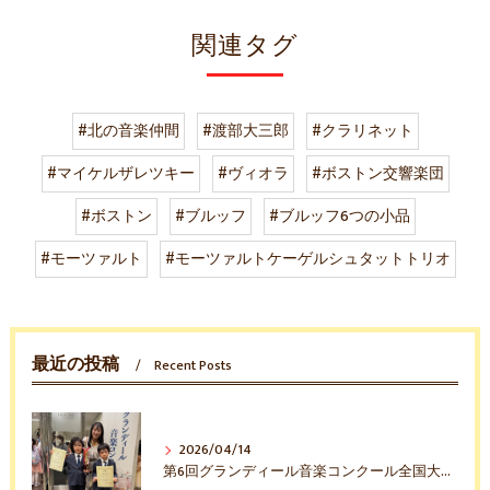
関連タグ
#北の音楽仲間
#渡部大三郎
#クラリネット
#マイケルザレツキー
#ヴィオラ
#ボストン交響楽団
#ボストン
#ブルッフ
#ブルッフ6つの小品
#モーツァルト
#モーツァルトケーゲルシュタットトリオ
最近の投稿
Recent Posts
2026/04/14
第6回グランディール音楽コンクール全国大会入賞おめでとう！