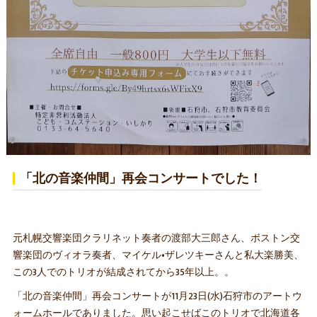
「北の音楽仲間」再会コンサートでした！
元札幌交響楽団クラリネット奏者の渡部大三郎さん、ボストン交
響楽団のヴィオラ奏者、マイケル•ザレツキーさんと私大楽勝美、
この3人でのトリオが結成されてから35年以上。。
「北の音楽仲間」再会コンサートが11月23日(水)石狩市のアートウ
ォームホールでありました。思い起こせばこのトリオで北海道各