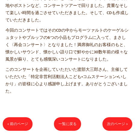
地やボストンなど、コンサートツアーで回りました。貴重なそし
て楽しい時間を過ごさせていただきました。そして、CDも作成し
ていただきました。
今回のコンサートではそのCDの中からモーツァルトのケーゲルシ
ュタットやブルッフの6つの小品もプログラムに入って、まさし
く〈再会コンサート〉となりました！満席御礼のお客様のもと、
懐かしいサウンド、懐かしい語り口で鮮やかに30数年前の様々な
風景が蘇り、とても感慨深いコンサートになりました。
このコンサートを企画していただいた渡部大三郎さん、主催して
いただいた「特定非営利活動法人こども•コムステーション•いし
かり」の皆様に心より感謝申し上げます。ありがとうございまし
た。
< 前のページ
一覧に戻る
次のページ >