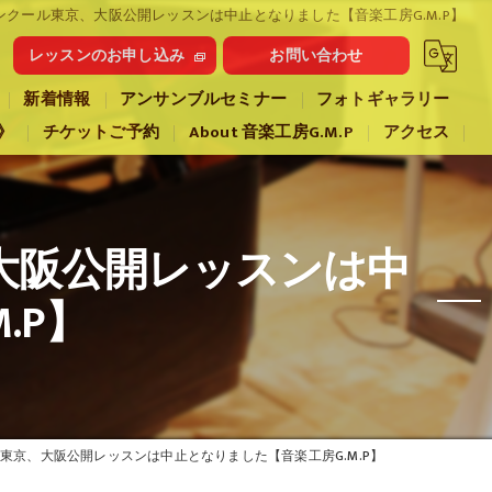
ンクール東京、大阪公開レッスンは中止となりました【音楽工房G.M.P】
レッスンのお申し込み
お問い合わせ
新着情報
アンサンブルセミナー
フォトギャラリー
》
チケットご予約
About 音楽工房G.M.P
アクセス
大阪公開レッスンは中
.P】
東京、大阪公開レッスンは中止となりました【音楽工房G.M.P】