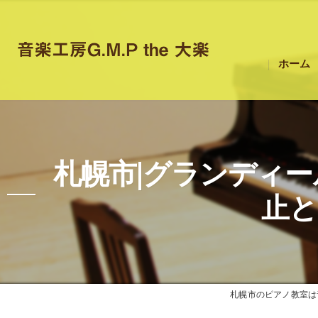
ホーム
札幌市|グランディ
止と
札幌市のピアノ教室は音楽