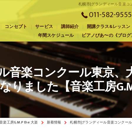
札幌市|グランディール音楽コ
011-582-9555
コンセプト
サービス
講師紹介
開講クラス&レッスン
年間スケジュール
ピアノぴあ〜の《ブログ
札幌市のピアノ教室･音楽工房G.M.P the 大楽の口コミ情報
札幌市のピアノ教室･音楽工房G.M.P the 大楽の評判
ール音楽コンクール東京、
札幌市のピアノ教室･音楽工房G.M.P the 大楽のお客様の声
なりました【音楽工房G.M
工房G.M.P the 大楽
新着情報
札幌市|グランディール音楽コンクール