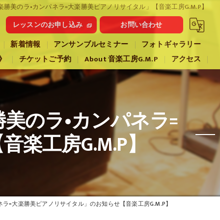
大楽勝美のラ•カンパネラ=大楽勝美ピアノリサイタル」【音楽工房G.M.P】
レッスンのお申し込み
お問い合わせ
新着情報
アンサンブルセミナー
フォトギャラリー
》
チケットご予約
About 音楽工房G.M.P
アクセス
勝美のラ•カンパネラ=
楽工房G.M.P】
ネラ=大楽勝美ピアノリサイタル」のお知らせ【音楽工房G.M.P】