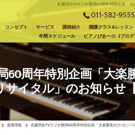
札幌市|STVラジオ開局60周年特別企画「
011-582-9555
コンセプト
サービス
講師紹介
開講クラス&レッスン
年間スケジュール
ピアノぴあ〜の《ブログ
札幌市のピアノ教室･音楽工房G.M.P the 大楽の口コミ情報
札幌市のピアノ教室･音楽工房G.M.P the 大楽の評判
開局60周年特別企画「大楽
札幌市のピアノ教室･音楽工房G.M.P the 大楽のお客様の声
サイタル」のお知らせ【音
新着情報
札幌市|STVラジオ開局60周年特別企画「大楽勝美のラ•カンパ