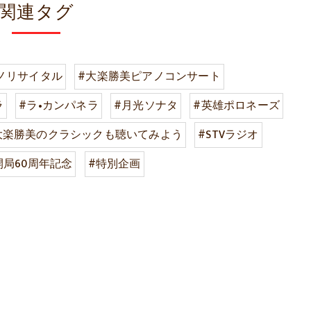
関連タグ
ノリサイタル
#大楽勝美ピアノコンサート
ラ
#ラ•カンパネラ
#月光ソナタ
#英雄ポロネーズ
大楽勝美のクラシックも聴いてみよう
#STVラジオ
開局60周年記念
#特別企画