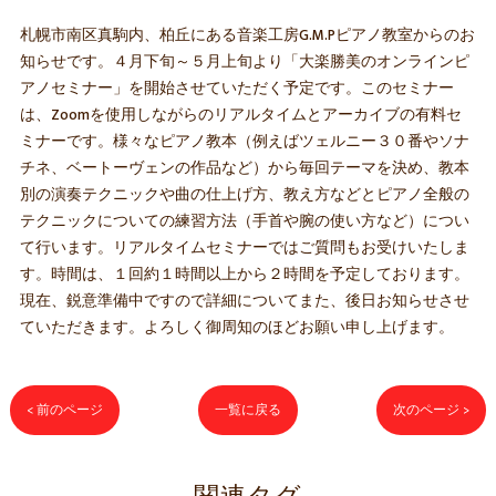
札幌市南区真駒内、柏丘にある音楽工房G.M.Pピアノ教室からのお
知らせです。４月下旬～５月上旬より「大楽勝美のオンラインピ
アノセミナー」を開始させていただく予定です。このセミナー
は、Zoomを使用しながらのリアルタイムとアーカイブの有料セ
ミナーです。様々なピアノ教本（例えばツェルニー３０番やソナ
チネ、ベートーヴェンの作品など）から毎回テーマを決め、教本
別の演奏テクニックや曲の仕上げ方、教え方などとピアノ全般の
テクニックについての練習方法（手首や腕の使い方など）につい
て行います。リアルタイムセミナーではご質問もお受けいたしま
す。時間は、１回約１時間以上から２時間を予定しております。
現在、鋭意準備中ですので詳細についてまた、後日お知らせさせ
ていただきます。よろしく御周知のほどお願い申し上げます。
< 前のページ
一覧に戻る
次のページ >