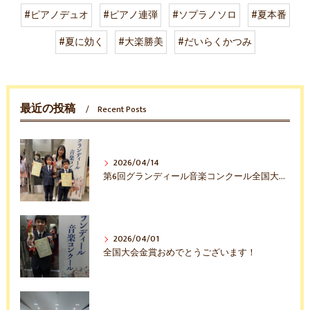
#ピアノデュオ
#ピアノ連弾
#ソプラノソロ
#夏本番
#夏に効く
#大楽勝美
#だいらくかつみ
最近の投稿
Recent Posts
2026/04/14
第6回グランディール音楽コンクール全国大会入賞おめでとう！
2026/04/01
全国大会金賞おめでとうございます！