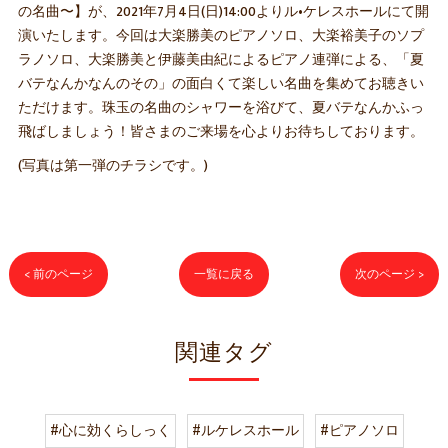
の名曲〜】が、2021年7月4日(日)14:00よりル•ケレスホールにて開
演いたします。今回は大楽勝美のピアノソロ、大楽裕美子のソプ
ラノソロ、大楽勝美と伊藤美由紀によるピアノ連弾による、「夏
バテなんかなんのその」の面白くて楽しい名曲を集めてお聴きい
ただけます。珠玉の名曲のシャワーを浴びて、夏バテなんかふっ
飛ばしましょう！皆さまのご来場を心よりお待ちしております。
(写真は第一弾のチラシです。)
< 前のページ
一覧に戻る
次のページ >
関連タグ
#心に効くらしっく
#ルケレスホール
#ピアノソロ