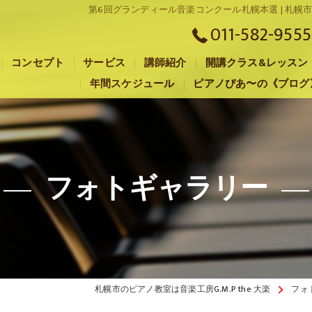
第6回グランディール音楽コンクール札幌本選 | 札
011-582-9555
コンセプト
サービス
講師紹介
開講クラス&レッスン
年間スケジュール
ピアノぴあ〜の《ブログ
札幌市のピアノ教室･音楽工房G.M.P the 大楽の口コミ情報
札幌市のピアノ教室･音楽工房G.M.P the 大楽の評判
札幌市のピアノ教室･音楽工房G.M.P the 大楽のお客様の声
フォトギャラリー
札幌市のピアノ教室は音楽工房G.M.P the 大楽
フォ