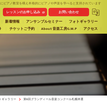
幌市にピアノ教室を構え本格的にピアノや声楽を学べると支持されています
レッスンのお申し込み
お問い合わせ
新着情報
アンサンブルセミナー
フォトギャラリー
》
チケットご予約
About 音楽工房G.M.P
アクセス
トギャラリー
第6回グランディール音楽コンクール札幌本選