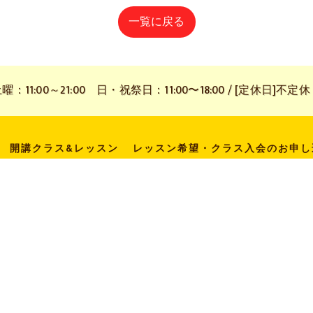
一覧に戻る
11:00～21:00 日・祝祭日：11:00〜18:00 / [定休日]不定休
開講クラス&レッスン
レッスン希望・クラス入会のお申し
ギャラリー
年間スケジュール
ピアノぴあ〜の《ブログ》
プライバシーポリシー
サイトマップ