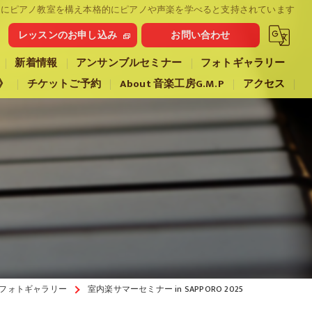
5 | 札幌市にピアノ教室を構え本格的にピアノや声楽を学べると支持されています
レッスンのお申し込み
お問い合わせ
新着情報
アンサンブルセミナー
フォトギャラリー
》
チケットご予約
About 音楽工房G.M.P
アクセス
フォトギャラリー
室内楽サマーセミナー in SAPPORO 2025