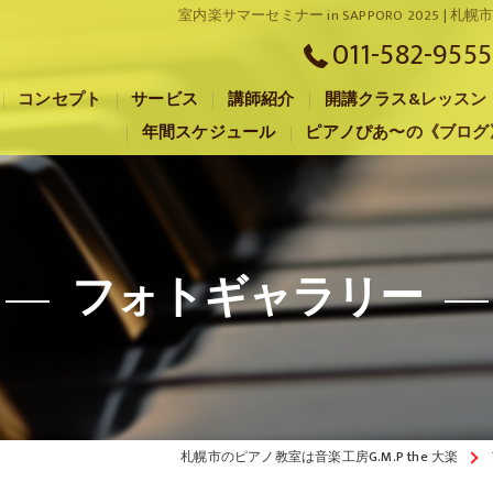
室内楽サマーセミナー in SAPPORO 202
011-582-9555
コンセプト
サービス
講師紹介
開講クラス&レッスン
年間スケジュール
ピアノぴあ〜の《ブログ
札幌市のピアノ教室･音楽工房G.M.P the 大楽の口コミ情報
札幌市のピアノ教室･音楽工房G.M.P the 大楽の評判
札幌市のピアノ教室･音楽工房G.M.P the 大楽のお客様の声
フォトギャラリー
札幌市のピアノ教室は音楽工房G.M.P the 大楽